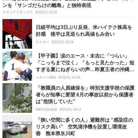
ンを「サンゴだらけの離島」と独特表現
スポニチアネックス
8/10(月) 16:18
日経平均は3日ぶり反発、米ハイテク株高を
好感 後半は見送られ高値もみ合い
ロイター
8/10(月) 16:18
【甲子園】涙のエース・末吉に「つらい」
「こっちまで泣く」「もっと見たかった」短
すぎる夏にねぎらいの声…昨夏王者の沖縄尚
学が初戦敗退
スポーツ報知
8/10(月) 16:18
「教職員の人員確保を」特別支援学校の保護
者らが知事に要望 6月の事故以前から保護者
は”危惧していた”
MRO北陸放送
8/10(月) 16:17
「狭い空間に多くの人」避難所は “感染症の
リスク高い” 空気清浄機を設置し環境改
善 熊本県氷川町