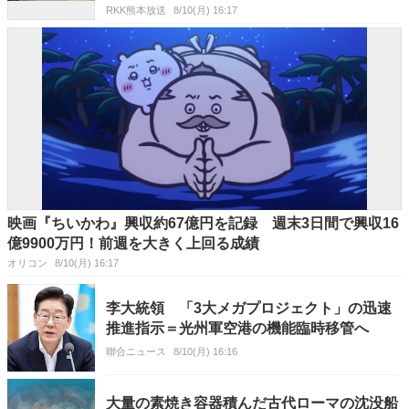
RKK熊本放送
8/10(月) 16:17
映画『ちいかわ』興収約67億円を記録 週末3日間で興収16
億9900万円！前週を大きく上回る成績
オリコン
8/10(月) 16:17
李大統領 「3大メガプロジェクト」の迅速
推進指示＝光州軍空港の機能臨時移管へ
聯合ニュース
8/10(月) 16:16
大量の素焼き容器積んだ古代ローマの沈没船