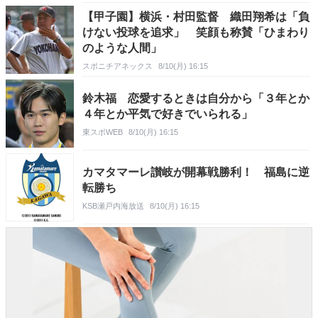
【甲子園】横浜・村田監督 織田翔希は「負
けない投球を追求」 笑顔も称賛「ひまわり
のような人間」
スポニチアネックス
8/10(月) 16:15
鈴木福 恋愛するときは自分から「３年とか
４年とか平気で好きでいられる」
東スポWEB
8/10(月) 16:15
カマタマーレ讃岐が開幕戦勝利！ 福島に逆
転勝ち
KSB瀬戸内海放送
8/10(月) 16:15