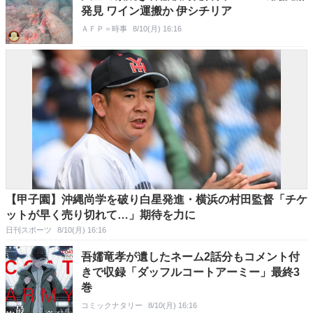
発見 ワイン運搬か 伊シチリア
ＡＦＰ＝時事
8/10(月) 16:16
【甲子園】沖縄尚学を破り白星発進・横浜の村田監督「チケ
ットが早く売り切れて…」期待を力に
日刊スポーツ
8/10(月) 16:16
吾嬬竜孝が遺したネーム2話分もコメント付
きで収録「ダッフルコートアーミー」最終3
巻
コミックナタリー
8/10(月) 16:16