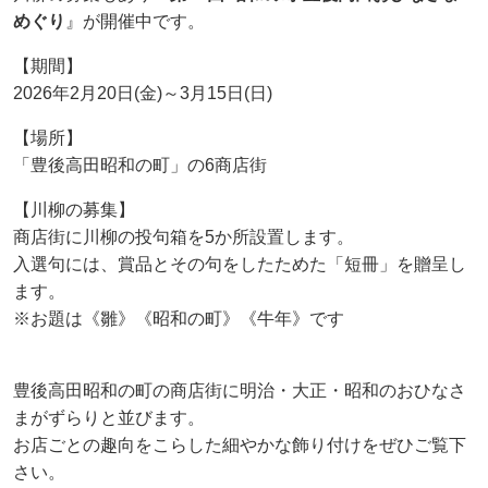
めぐり
』が開催中です。
【期間】
2026年2月20日(金)～3月15日(日)
【場所】
「豊後高田昭和の町」の6商店街
【川柳の募集】
商店街に川柳の投句箱を5か所設置します。
入選句には、賞品とその句をしたためた「短冊」を贈呈し
ます。
※お題は《雛》《昭和の町》《牛年》です
豊後高田昭和の町の商店街に明治・大正・昭和のおひなさ
まがずらりと並びます。
お店ごとの趣向をこらした細やかな飾り付けをぜひご覧下
さい。