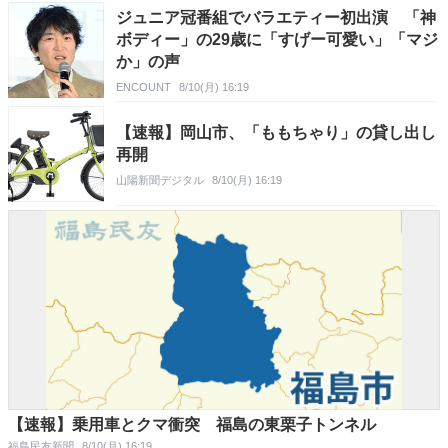
ジュニア冠番組でバラエティー初出演 「神
ボディー」の29歳に「すげー可愛い」「マジ
か」の声
ENCOUNT
8/10(月) 16:19
【速報】岡山市、「ももちゃり」の貸し出し
再開
山陽新聞デジタル
8/10(月) 16:19
【速報】乗用車とクマ衝突 福島の東栗子トンネル
福島民友新聞
8/10(月) 16:19