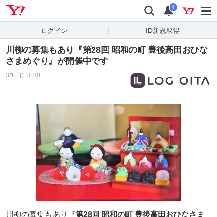
Yahoo! JAPAN
検索
通知
i
ログイン
ID新規取得
川柳の募集もあり『第28回 昭和の町 豊後高田おひな
さまめぐり』が開催中です
3/1(日) 10:30
川柳の募集もあり『
第28回 昭和の町 豊後高田おひなさま