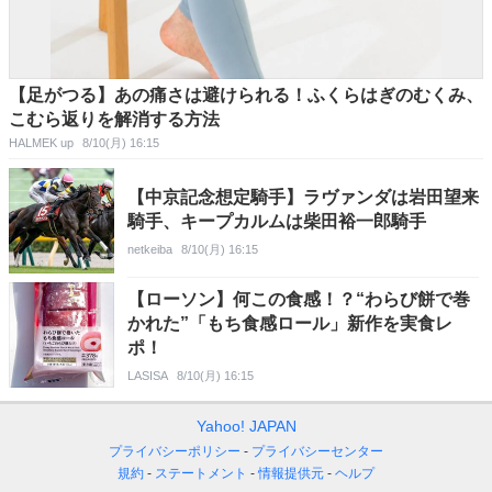
【足がつる】あの痛さは避けられる！ふくらはぎのむくみ、
こむら返りを解消する方法
HALMEK up
8/10(月) 16:15
【中京記念想定騎手】ラヴァンダは岩田望来
騎手、キープカルムは柴田裕一郎騎手
netkeiba
8/10(月) 16:15
【ローソン】何この食感！？“わらび餅で巻
かれた”「もち食感ロール」新作を実食レ
ポ！
LASISA
8/10(月) 16:15
Yahoo! JAPAN
プライバシーポリシー
プライバシーセンター
規約
ステートメント
情報提供元
ヘルプ