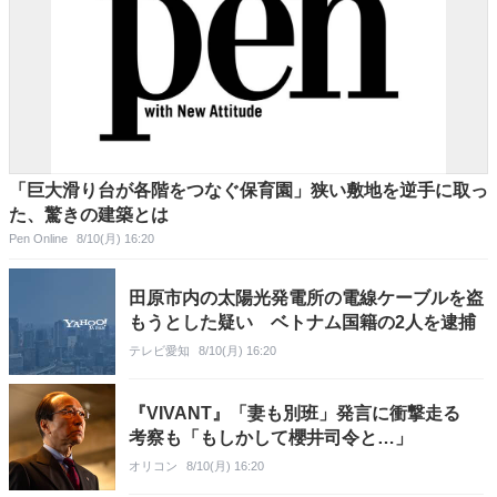
「巨大滑り台が各階をつなぐ保育園」狭い敷地を逆手に取っ
た、驚きの建築とは
Pen Online
8/10(月) 16:20
田原市内の太陽光発電所の電線ケーブルを盗
もうとした疑い ベトナム国籍の2人を逮捕
テレビ愛知
8/10(月) 16:20
『VIVANT』「妻も別班」発言に衝撃走る
考察も「もしかして櫻井司令と…」
オリコン
8/10(月) 16:20