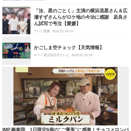
「汝、星のごとく」主演の横浜流星さん＆広
瀬すずさんらがロケ地の今治に感謝 凪良さ
ん試写で号泣【愛媛】
テレビ愛媛
8/10(月) 16:19
かごしま空チェック【天気情報】
ＫＹＴ鹿児島読売テレビ
8/10(月) 16:19
IMP.椿泰我、1日限定6個の“ご褒美”に感激！チョコメロンパ