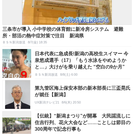
三条市が導入 小中学校の体育館に新冷房システム 避難
所・部活の熱中症対策で注目 新潟県
ＢＳＮ新潟放送
8/7(金) 18:35
日本代表に急成長!新潟の高校生スイマー 今
泉悠成選手（17）「もう水泳をやめようか
と…」大けがを乗り越えた “空白の9か月”
ＢＳＮ新潟放送
8/8(土) 6:00
第九管区海上保安本部の新本部長に三盃晃氏
が就任【新潟】
UX新潟テレビ21
8/6(木) 20:50
【伝統】“新潟まつり”が開幕 大民謡流しに
住吉行列、花火大会など……ことしは節目の
300周年で記念行事も