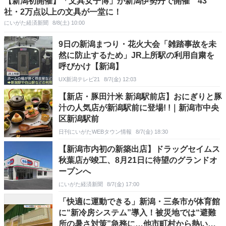
【新潟初開催】「文具女子博」が新潟伊勢丹で開催 43
社・2万点以上の文具が一堂に！
にいがた経済新聞
8/8(土) 10:00
9日の新潟まつり・花火大会「雑踏事故を未
然に防止するため」JR上所駅の利用自粛を
呼びかけ【新潟】
UX新潟テレビ21
8/7(金) 12:03
【新店・豚田汁米 新潟駅前店】おにぎりと豚
汁の人気店が新潟駅前に登場! !｜新潟市中央
区新潟駅前
日刊にいがたWEBタウン情報
8/7(金) 18:30
【新潟市内初の新築出店】ドラッグセイムス
秋葉店が竣工、8月21日に待望のグランドオ
ープンへ
にいがた経済新聞
8/7(金) 17:00
「快適に運動できる」新潟・三条市が体育館
に“新冷房システム”導入！被災地では“避難
所の暑さ対策”急務に…他市町村から熱い視