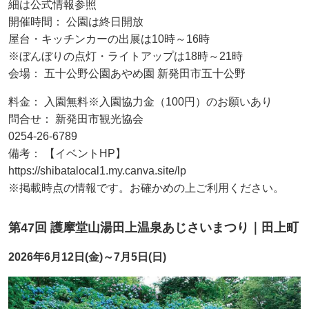
細は公式情報参照
開催時間： 公園は終日開放
屋台・キッチンカーの出展は10時～16時
※ぼんぼりの点灯・ライトアップは18時～21時
会場： 五十公野公園あやめ園 新発田市五十公野
料金： 入園無料※入園協力金（100円）のお願いあり
問合せ： 新発田市観光協会
0254-26-6789
備考： 【イベントHP】
https://shibatalocal1.my.canva.site/lp
※掲載時点の情報です。お確かめの上ご利用ください。
第47回 護摩堂山湯田上温泉あじさいまつり｜田上町
2026年6月12日(金)～7月5日(日)