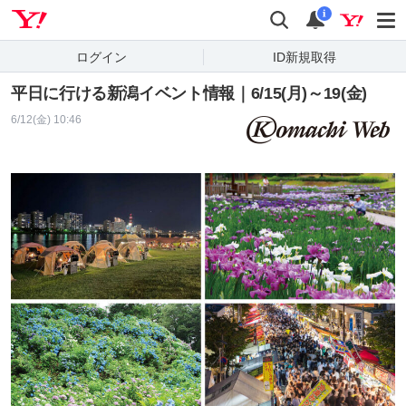
Yahoo! JAPAN
検索
通知
i
ログイン
ID新規取得
平日に行ける新潟イベント情報｜6/15(月)～19(金)
6/12(金) 10:46