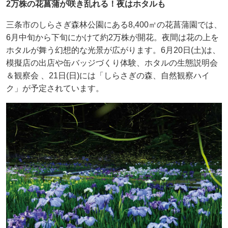
2万株の花菖蒲が咲き乱れる！夜はホタルも
三条市のしらさぎ森林公園にある8,400㎡の花菖蒲園では、
6月中旬から下旬にかけて約2万株が開花。夜間は花の上を
ホタルが舞う幻想的な光景が広がります。6月20日(土)は、
模擬店の出店や缶バッジづくり体験、ホタルの生態説明会
＆観察会 、21日(日)には「しらさぎの森、自然観察ハイ
ク」が予定されています。