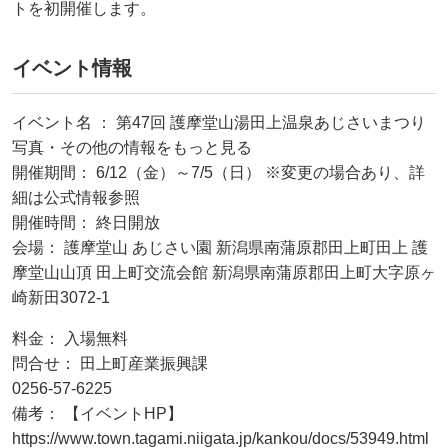
トを初開催します。
イベント情報
イベント名 ： 第47回 護摩堂山湯田上温泉あじさいまつり
写真・その他の情報をもっと見る
開催期間： 6/12（金）～7/5（日） ※変更の場合あり、詳
細は公式情報参照
開催時間： 終日開放
会場： 護摩堂山 あじさい園 新潟県南蒲原郡田上町田上 護
摩堂山山頂 田上町交流会館 新潟県南蒲原郡田上町大字原ヶ
崎新田3072-1
料金： 入場無料
問合せ： 田上町産業振興課
0256-57-6225
備考： 【イベントHP】
https://www.town.tagami.niigata.jp/kankou/docs/53949.html