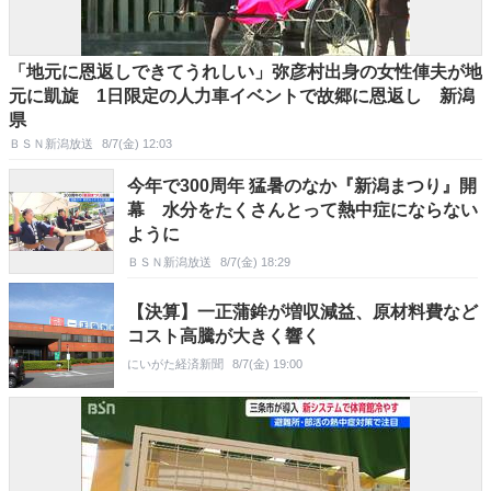
「地元に恩返しできてうれしい」弥彦村出身の女性俥夫が地
元に凱旋 1日限定の人力車イベントで故郷に恩返し 新潟
県
ＢＳＮ新潟放送
8/7(金) 12:03
今年で300周年 猛暑のなか『新潟まつり』開
幕 水分をたくさんとって熱中症にならない
ように
ＢＳＮ新潟放送
8/7(金) 18:29
【決算】一正蒲鉾が増収減益、原材料費など
コスト高騰が大きく響く
にいがた経済新聞
8/7(金) 19:00