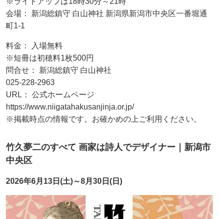
※ライトアップは18時30分～21時
会場： 新潟総鎮守 白山神社 新潟県新潟市中央区一番堀通
町1-1
料金： 入場無料
※短冊は初穂料1枚500円
問合せ： 新潟総鎮守 白山神社
025-228-2963
URL： 公式ホームページ
https://www.niigatahakusanjinja.or.jp/
※掲載時点の情報です。お確かめの上ご利用ください。
竹久夢二のすべて 画家は詩人でデザイナー｜新潟市
中央区
2026年6月13日(土)～8月30日(日)