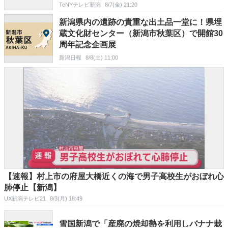
TeNYテレビ新潟
8/7(金) 21:20
新潟県内の遺跡の貴重な出土品一堂に！県埋
蔵文化財センター（新潟市秋葉区）で開館30
周年記念企画展
新潟日報
8/8(土) 11:00
【速報】村上市の府屋大橋近くの海で男子高校生がおぼれ心
肺停止【新潟】
UX新潟テレビ21
8/3(月) 18:49
雪国新潟で「産廃の焼却熱を利用しバナナ栽