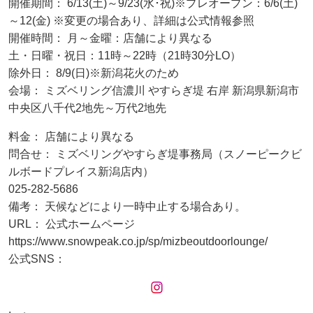
開催期間： 6/13(土)～9/23(水･祝)※プレオープン：6/6(土)
～12(金) ※変更の場合あり、詳細は公式情報参照
開催時間： 月～金曜：店舗により異なる
土・日曜・祝日：11時～22時（21時30分LO）
除外日： 8/9(日)※新潟花火のため
会場： ミズベリング信濃川 やすらぎ堤 右岸 新潟県新潟市
中央区八千代2地先～万代2地先
料金： 店舗により異なる
問合せ： ミズベリングやすらぎ堤事務局（スノーピークビ
ルボードプレイス新潟店内）
025-282-5686
備考： 天候などにより一時中止する場合あり。
URL： 公式ホームページ
https://www.snowpeak.co.jp/sp/mizbeoutdoorlounge/
公式SNS：