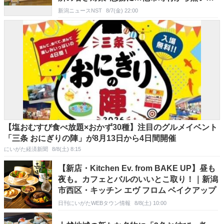
線
新潟ニュースNST
8/7(金) 22:00
【塩おむすび食べ放題×おかず30種】注目のグルメイベント
「三条 おにぎりの陣」が8月13日から4日間開催
にいがた経済新聞
8/8(土) 8:15
【新店・Kitchen Ev. from BAKE UP】昼も
夜も。カフェとバルのいいとこ取り！｜新潟
市西区・キッチン エヴ フロム ベイクアップ
日刊にいがたWEBタウン情報
8/8(土) 10:00