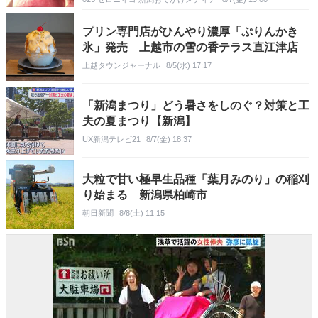
プリン専門店がひんやり濃厚「ぷりんかき
氷」発売 上越市の雪の香テラス直江津店
上越タウンジャーナル
8/5(水) 17:17
「新潟まつり」どう暑さをしのぐ？対策と工
夫の夏まつり【新潟】
UX新潟テレビ21
8/7(金) 18:37
大粒で甘い極早生品種「葉月みのり」の稲刈
り始まる 新潟県柏崎市
朝日新聞
8/8(土) 11:15