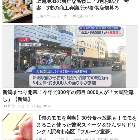
上越地域の新たな名物に「3色お結び」考
案 3市の商工会議所が提供店舗募る
上越タウンジャーナル
8/7(金) 17:53
新潟まつり開幕！今年で300年の節目 8000人が「大民謡流
し」【新潟】
UX新潟テレビ21
8/7(金) 18:35
【旬のモモを満喫】30分食べ放題も！モモを
まるごと使った贅沢スイーツ＆ひんやりドリ
ンク / 新潟市南区「フルーツ童夢」
025 ゼロニィゴ 新潟おでかけメディア
8/7(金) 19:00