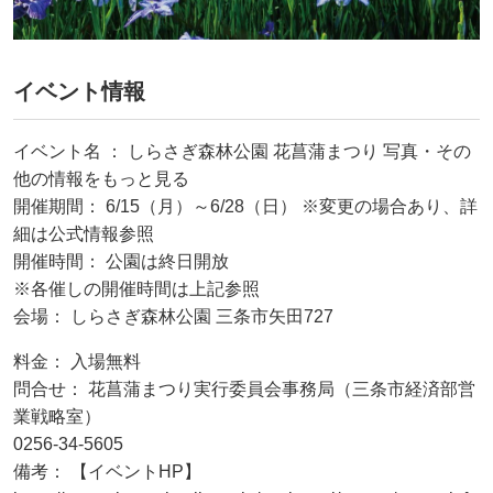
イベント情報
イベント名 ： しらさぎ森林公園 花菖蒲まつり 写真・その
他の情報をもっと見る
開催期間： 6/15（月）～6/28（日） ※変更の場合あり、詳
細は公式情報参照
開催時間： 公園は終日開放
※各催しの開催時間は上記参照
会場： しらさぎ森林公園 三条市矢田727
料金： 入場無料
問合せ： 花菖蒲まつり実行委員会事務局（三条市経済部営
業戦略室）
0256-34-5605
備考： 【イベントHP】