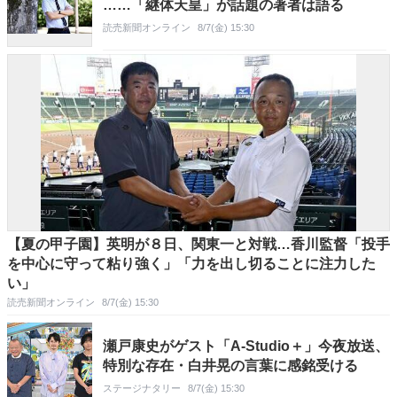
……「継体天皇」が話題の著者は語る
読売新聞オンライン
8/7(金) 15:30
【夏の甲子園】英明が８日、関東一と対戦…香川監督「投手
を中心に守って粘り強く」「力を出し切ることに注力した
い」
読売新聞オンライン
8/7(金) 15:30
瀬戸康史がゲスト「A-Studio＋」今夜放送、
特別な存在・白井晃の言葉に感銘受ける
ステージナタリー
8/7(金) 15:30