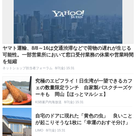
ヤマト運輸、8/8～16は交通渋滞などで荷物の遅れが生じる
可能性。一部営業所において窓口受付業務の休業や営業時間
を短縮
ネットショップ担当者フォーラム
8/7(金) 15:31
究極のエビフライ！日生湾が一望できるカフ
ェの数量限定ランチ 自家製バスクチーズケ
ーキも 岡山【ほっとマルシェ】
KSB瀬戸内海放送
8/7(金) 15:31
自宅のドアに現れた「黄色の虫」 良いこと
が起こりそうな1枚に「幸運のおすそ分け」
LIMO
8/7(金) 15:31