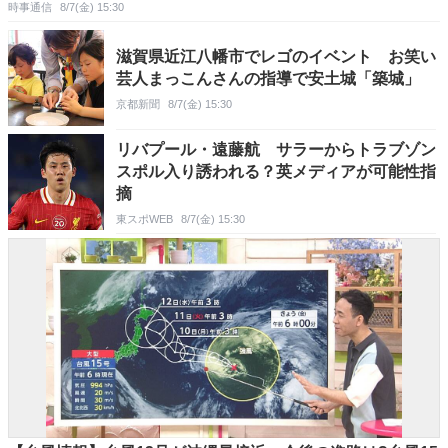
時事通信
8/7(金) 15:30
滋賀県近江八幡市でレゴのイベント お笑い
芸人まっこんさんの指導で安土城「築城」
京都新聞
8/7(金) 15:30
リバプール・遠藤航 サラーからトラブゾン
スポル入り誘われる？英メディアが可能性指
摘
東スポWEB
8/7(金) 15:30