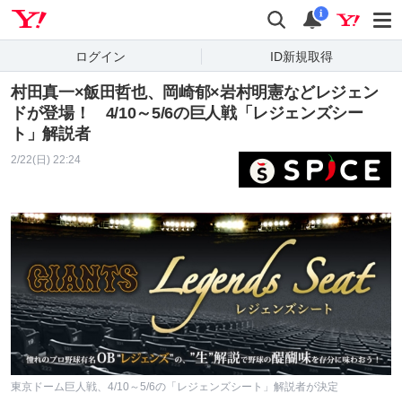
Yahoo! JAPAN
検索
通知
i
ログイン
ID新規取得
村田真一×飯田哲也、岡崎郁×岩村明憲などレジェン
ドが登場！ 4/10～5/6の巨人戦「レジェンズシー
ト」解説者
2/22(日) 22:24
東京ドーム巨人戦、4/10～5/6の「レジェンズシート」解説者が決定