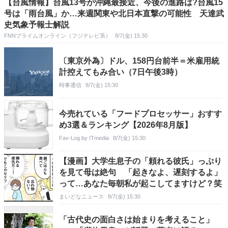
【台風情報】台風13号が沖縄最接近、今後の進路は?台風15
号は「雨台風」か…来週関東や北日本直撃の可能性 天達武
史気象予報士解説
FNNプライムオンライン（フジテレビ系）
8/7(金) 15:30
〔東京外為〕ドル、158円台前半＝米雇用統
計控えてもみ合い（7日午後3時）
時事通信
8/7(金) 15:30
今売れている「フードプロセッサー」おすす
め3選＆ランキング【2026年8月版】
Fav-Log by ITmedia
8/7(金) 15:30
【漫画】大学生息子の「頼れる彼氏」っぷり
を見て母は絶句 「起きなよ、遅刻するよ」
って…あなた毎朝私が起こしてますけど？笑
まいどなニュース
8/7(金) 15:30
「古代史の面白さは始まりを考えること」