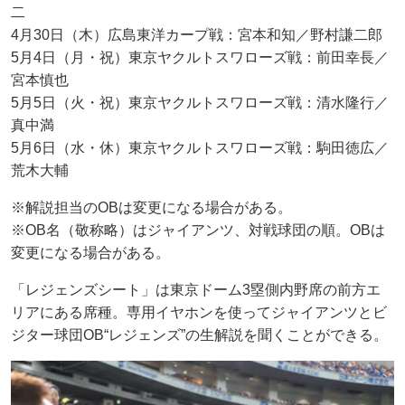
二
4月30日（木）広島東洋カープ戦：宮本和知／野村謙二郎
5月4日（月・祝）東京ヤクルトスワローズ戦：前田幸長／
宮本慎也
5月5日（火・祝）東京ヤクルトスワローズ戦：清水隆行／
真中満
5月6日（水・休）東京ヤクルトスワローズ戦：駒田徳広／
荒木大輔
※解説担当のOBは変更になる場合がある。
※OB名（敬称略）はジャイアンツ、対戦球団の順。OBは
変更になる場合がある。
「レジェンズシート」は東京ドーム3塁側内野席の前方エ
リアにある席種。専用イヤホンを使ってジャイアンツとビ
ジター球団OB“レジェンズ”の生解説を聞くことができる。