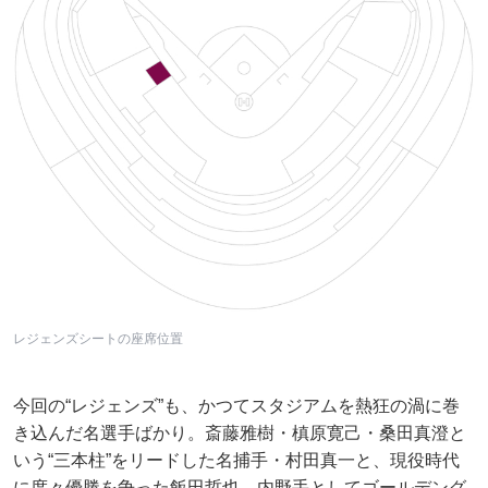
レジェンズシートの座席位置
今回の“レジェンズ”も、かつてスタジアムを熱狂の渦に巻
き込んだ名選手ばかり。斎藤雅樹・槙原寛己・桑田真澄と
いう“三本柱”をリードした名捕手・村田真一と、現役時代
に度々優勝を争った飯田哲也、内野手としてゴールデング