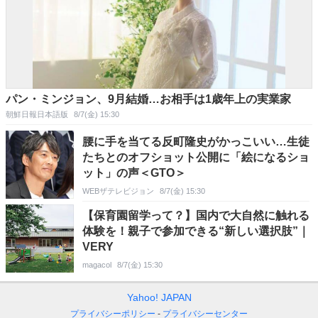
パン・ミンジョン、9月結婚…お相手は1歳年上の実業家
朝鮮日報日本語版
8/7(金) 15:30
腰に手を当てる反町隆史がかっこいい…生徒
たちとのオフショット公開に「絵になるショ
ット」の声＜GTO＞
WEBザテレビジョン
8/7(金) 15:30
【保育園留学って？】国内で大自然に触れる
体験を！親子で参加できる“新しい選択肢”｜
VERY
magacol
8/7(金) 15:30
Yahoo! JAPAN
プライバシーポリシー
プライバシーセンター