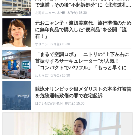
で逮捕→その後"不起訴処分"に〈北海道札幌
市〉
北海道ニュースUHB
8/7(金) 15:30
元おニャン子・渡辺美奈代、旅行準備のため
に無印良品で購入した“便利品”を公開「流
石！」
オリコン
8/7(金) 15:30
「まるで空調ロボ」 ニトリの“上下左右に
首振りするサーキュレーター”が人気！
「コンパクトでパワフル」「もっと早くに買
えば良かった！」
ねとらぼ
8/7(金) 15:30
競泳オリンピック銀メダリストの本多灯被告
を危険運転致傷の罪で在宅起訴
日テレNEWS NNN
8/7(金) 15:30