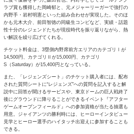
ラブ賞も獲得した岡崎郁と、元メジャーリーガーで強打の
内野手・岩村明憲といった組み合わせが実現した。そのほ
かも元木大介、前田智徳の同級生コンビなど、実績・話題
性十分のレジェンドたちが現役時代を振り返りながら、熱
い解説を繰り広げてくれる。
チケット料金は、3塁側内野席前方エリアのカテゴリⅠが
14,500円、カテゴリⅡが15,000円、カテゴリ
S（Saturday）が15,400円となっている。
また、「レジェンズシート」のチケット購入者には、配布
された質問シートに“レジェンズ”への質問を記入すると解
説中に回答が聞けるサービスや、東京ドームの巨人戦終了
後にグラウンドに降りることができるイベント『アフター
ゲームオープンフィールド』への参加資格が当たる抽選も
用意。ジャイアンツの勝利時には、ヒーローインタビュー
見学とヒーロー選手のハイタッチ出迎えに参加することも
できる。