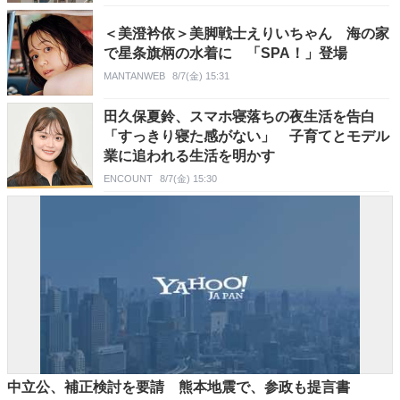
＜美澄衿依＞美脚戦士えりいちゃん 海の家
で星条旗柄の水着に 「SPA！」登場
MANTANWEB
8/7(金) 15:31
田久保夏鈴、スマホ寝落ちの夜生活を告白
「すっきり寝た感がない」 子育てとモデル
業に追われる生活を明かす
ENCOUNT
8/7(金) 15:30
中立公、補正検討を要請 熊本地震で、参政も提言書