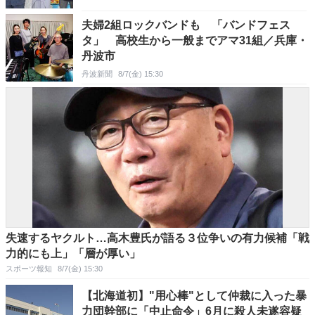
夫婦2組ロックバンドも 「バンドフェス
タ」 高校生から一般までアマ31組／兵庫・
丹波市
丹波新聞
8/7(金) 15:30
失速するヤクルト…高木豊氏が語る３位争いの有力候補「戦
力的にも上」「層が厚い」
スポーツ報知
8/7(金) 15:30
【北海道初】"用心棒"として仲裁に入った暴
力団幹部に「中止命令」6月に殺人未遂容疑