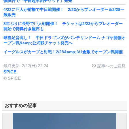
催試合で「平日超早割チケット」発売
4/22に巨人が前橋で中日戦開催！ 2/23からプレオーダー＆2/28一
般販売
8年ぶりに長野で巨人戦開催！ チケットは2/23からプレオーダー
開始で特典付き座席も
球春足音高し！ 中日ドラゴンズがバンテリンドーム ナゴヤ開催オ
ープン戦&amp;公式戦チケット発売へ
イーグルスがカープと対戦！2/28&amp;3/1倉敷でオープン戦開催
最終更新:
2/22(日) 22:24
記事へのご意見
SPICE
© SPICE
おすすめの記事