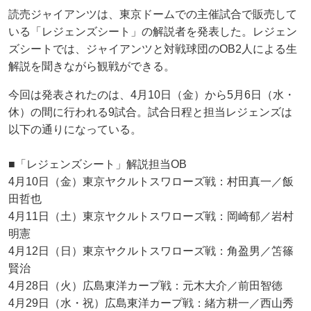
読売ジャイアンツは、東京ドームでの主催試合で販売して
いる「レジェンズシート」の解説者を発表した。レジェン
ズシートでは、ジャイアンツと対戦球団のOB2人による生
解説を聞きながら観戦ができる。
今回は発表されたのは、4月10日（金）から5月6日（水・
休）の間に行われる9試合。試合日程と担当レジェンズは
以下の通りになっている。
■「レジェンズシート」解説担当OB
4月10日（金）東京ヤクルトスワローズ戦：村田真一／飯
田哲也
4月11日（土）東京ヤクルトスワローズ戦：岡崎郁／岩村
明憲
4月12日（日）東京ヤクルトスワローズ戦：角盈男／笘篠
賢治
4月28日（火）広島東洋カープ戦：元木大介／前田智徳
4月29日（水・祝）広島東洋カープ戦：緒方耕一／西山秀