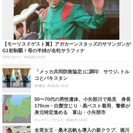
【モーリスドゲスト賞】アガカーンスタッズのサマンガンが
G1初制覇！母の半姉が名牝サラフィナ
日刊スポーツ
8/10(月) 13:37
「メッカ共同防衛協定｣に調印 サウジ､トル
コとパキスタン
AP通信
8/10(月) 13:37
50〜70代の男性遺体、小矢部川で発見 身長
170cm・白髪交じり・黒ベスト着用、警察が
身元特定進める 富山・小矢部市
チューリップテレビ
8/10(月) 13:37
全英女王・桑木志帆も導入の新クラブ、堀川