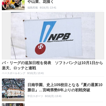
や山菜、花描く
福島民報
8/10(月) 13:41
パ・リーグの追加日程を発表 ソフトバンクは10月1日から
楽天、ロッテと連戦
ベースボールキング
8/10(月) 13:41
日南学園、史上109校目となる『夏の通算10
勝目』…宮崎県勢8年ぶりの初戦突破
中日スポーツ
8/10(月) 13:41