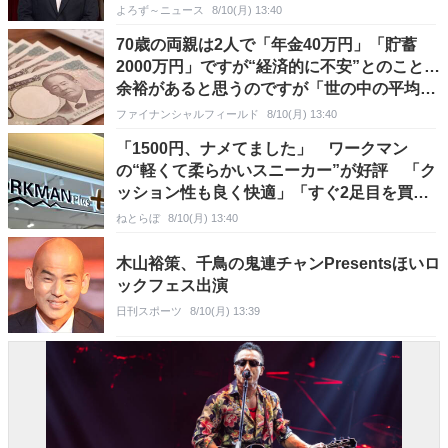
よろず～ニュース
8/10(月) 13:40
70歳の両親は2人で「年金40万円」「貯蓄
2000万円」ですが“経済的に不安”とのこと…
余裕があると思うのですが「世の中の平均」
より少ないのでしょうか？ 実際のデータと比
ファイナンシャルフィールド
8/10(月) 13:40
較
「1500円、ナメてました」 ワークマン
の“軽くて柔らかいスニーカー”が好評 「ク
ッション性も良く快適」「すぐ2足目を買い
ました」「見た目も安く見えない」
ねとらぼ
8/10(月) 13:40
木山裕策、千鳥の鬼連チャンPresentsほいロ
ックフェス出演
日刊スポーツ
8/10(月) 13:39