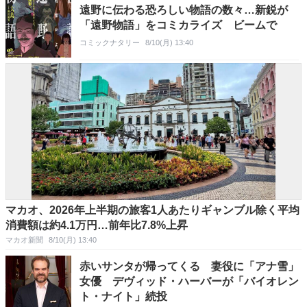
遠野に伝わる恐ろしい物語の数々…新鋭が
「遠野物語」をコミカライズ ビームで
コミックナタリー
8/10(月) 13:40
マカオ、2026年上半期の旅客1人あたりギャンブル除く平均
消費額は約4.1万円…前年比7.8%上昇
マカオ新聞
8/10(月) 13:40
赤いサンタが帰ってくる 妻役に「アナ雪」
女優 デヴィッド・ハーバーが「バイオレン
ト・ナイト」続投