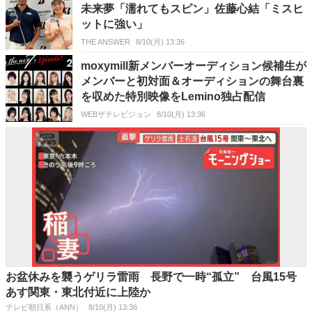
未来夢「濡れてもスピン」佐藤心結「ミスヒ
ットに強い」
THE ANSWER
8/10(月) 13:36
moxymill新メンバーオーディション候補生が
メンバーと初対面＆オーディションの舞台裏
を収めた特別映像をLemino独占配信
WEBザテレビジョン
8/10(月) 13:36
お盆休みを襲うゲリラ雷雨 長野で一時“孤立” 台風15号
あす関東・東北付近に上陸か
テレビ朝日系（ANN）
8/10(月) 13:36