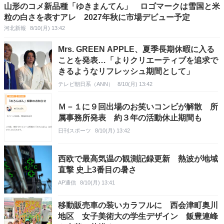
山形のコメ新品種「ゆきまんてん」 ロゴマークは雪国と米
粒の白さを表すアレ 2027年秋に市場デビュー予定
河北新報
8/10(月) 13:42
Mrs. GREEN APPLE、夏季長期休暇に入る
ことを発表…「よりクリエーティブを追求で
きるようなリフレッシュ期間として」
テレビ朝日系（ANN）
8/10(月) 13:42
Ｍ－１に９回出場のお笑いコンビが解散 所
属事務所発表 約３年の活動休止期間も
日刊スポーツ
8/10(月) 13:42
西欧で最高気温の観測記録更新 熱波が地域
直撃 史上3番目の暑さ
AP通信
8/10(月) 13:41
移動販売車の装いカラフルに 西会津町奥川
地区 女子美術大の学生デザイン 飯豊連峰