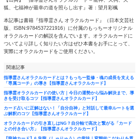
狐、七福神が最幸の道を照らし出す』著：望月彩楓
本記事は書籍『指導霊さん オラクルカード』（日本文芸社
版、ISBN:9784537221916）に付属のもっちーオリジナル
オラクルカードの解説を含んでいます。オラクルカードに
ついてより詳しく知りたい方はぜひ本書をお手にとって、
実際にオラクルカードをご使用ください。
関連記事
指導霊さんオラクルカードとは？もっちー監修・魂の成長を支える
「専属コーチ」の導き【指導霊さんオラクルカード】
指導霊オラクルカードの使い方｜今日の運勢から悩み解決まで、導
きを受け取るコツ【指導霊さんオラクルカード】
カード占いに正解はない！「自分自神」と対話して最幸ルートを選
ぶ解釈のコツ【指導霊さんオラクルカード】
オラクルカードの引き直しはNG？自分軸で高次と繋がる「カード
との付き合い方」【指導霊さんオラクルカード】
【龍神カード】6 朱龍（しゅりゅう）の意味｜変態的こだわりを貫