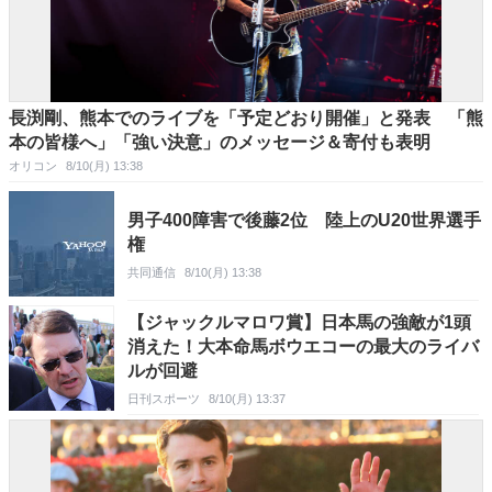
長渕剛、熊本でのライブを「予定どおり開催」と発表 「熊
本の皆様へ」「強い決意」のメッセージ＆寄付も表明
オリコン
8/10(月) 13:38
男子400障害で後藤2位 陸上のU20世界選手
権
共同通信
8/10(月) 13:38
【ジャックルマロワ賞】日本馬の強敵が1頭
消えた！大本命馬ボウエコーの最大のライバ
ルが回避
日刊スポーツ
8/10(月) 13:37