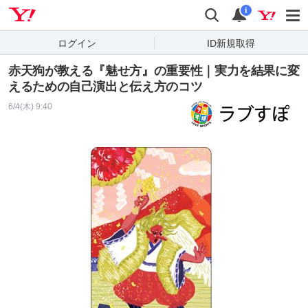
Yahoo! JAPAN
検索
通知
i
ログイン
ID新規取得
赤天狗が教える『魅せ方』の重要性｜実力を結果に変
えるための自己演出と伝え方のコツ
6/4(木) 9:40