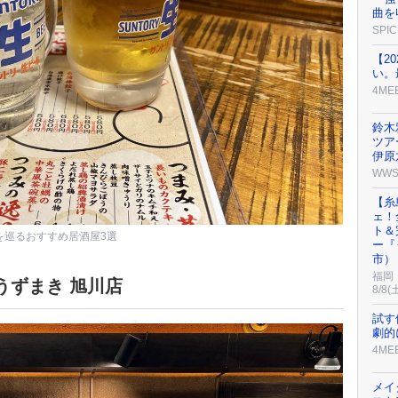
曲を
SPIC
【2
い。
4ME
鈴木
ツア
伊原
WW
【糸
ェ！
ト＆
を巡るおすすめ居酒屋3選
ー『
市）
福岡
うずまき 旭川店
8/8(
試す
劇的
4ME
メイ