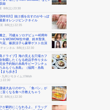
収録
E
8/8(土) 23:30
026年8月】抜け感を出すのが今っぽ
最新オレンジピンクネイル
EE
8/8(土) 22:35
雅之、70歳＆ソロデビュー40周年
ーをWOWOW生中継、鈴木聖美、
六花、篠原涼子ら豪華ゲスト出演
Sチャンネル
8/8(土) 22:30
島ドライブ】海の見える穴場カフ
全制覇したくなる絶品手作りタル
完全予約制の糸島牛ビーフシチュ
うみもぐら糸島』（福岡・糸島
【まち歩き】
・九州ジモタイムズWish
土) 22:30
価値大ありのやつ。「食パン」が
に旨くなる食べ方教えちゃう
EE
8/8(土) 22:30
クが劇的にこなれるよ。ドラッグ