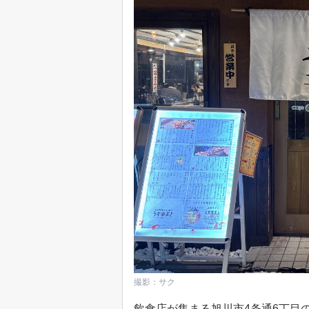
撮影：サク
飲食店が集まる旭川市4条通6丁目