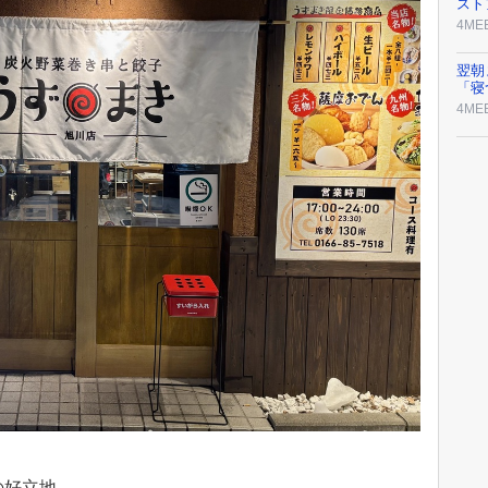
スト
4ME
翌朝
「寝
4ME
の好立地。