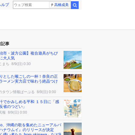
ヘルプ
高橋成美
検索
着記事
治市・波方公園】複合遊具がちび
に大人気
こまち
8/9(日) 0:30
りとした喉ごしの一杯！奈良の正
ラーメン実力店で味わう絶品つけ
のタウン情報ぱーぷる
8/9(日) 0:00
汁でかみしめる平和 １５日に「感
反省のつどい」
民報
8/9(日) 0:00
cco、沖縄の歌を集めたニューアルバ
ハナウムイ』のリリースが決定
儚い者たち from okinawa」など9