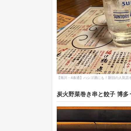
【旭川・4条通】ハシゴ酒にも！新旧の人気店
炭火野菜巻き串と餃子 博多