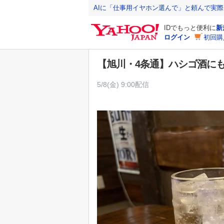
Y
AIに「仕事用イヤホン選んで」と頼んで実
a
IDでもっと便利に
新
h
ログイン
初回購
o
o
【旭川・4条通】ハシゴ酒に
!
J
5/8(金) 9:00配信
A
P
A
N