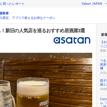
際に買ったレポート
Yahoo! JAPAN
規取得
入限定、アプリで使えるお得なクーポン
も！新旧の人気店を巡るおすすめ居酒屋3選
新
【今
っこ
愛媛
つる
統派
麺
奈良
団子
謝と
赤穂
Co
ム『
「強く