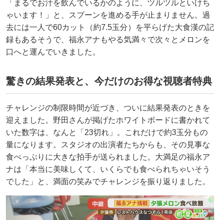
「まるでお汁を飲んでいるかのように、ツルツルといけち
ゃいます！」と、スプーンを進める手が止まりません。過
去には一人で60カット（約7.5玉分）を平らげた大食漢の記
録もあるそうで、福永アナもやる気満々で次々とメロンを
口へと運んでいきました。
驚きの結果発表と、今だけのお得な視聴者特典
チャレンジの制限時間が近づき、ついに結果発表のときを
迎えました。野田さんが掲げたホワイトボードに書かれて
いた数字は、なんと「23切れ」。これだけで約3玉分もの
量になります。スタジオの出演者たちからも、その見事な
食べっぷりに大きな拍手が送られました。大満足の福永ア
ナは「本当に美味しくて、いくらでも食べられちゃいそう
でした」と、満面の笑みでチャレンジを振り返りました。