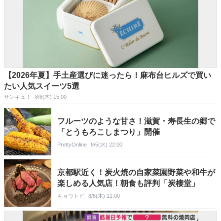
【2026年夏】手土産選びに迷ったら！麻布台ヒルズで買い
たい人気スイーツ5選
サンキュ！
8/6(木) 15:00
フルーツのような甘さ！滋賀・寿長生の郷で
「とうもろこしまつり」開催
PrettyOnline
8/5(水) 22:00
京都駅近く！炭火焼の自家菜園野菜や和牛が
楽しめる人気店！朝食も評判「炭棲堂」
キョウトピ
8/6(木) 11:00