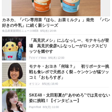
カネカ、「パン専用茶『ほら、お茶ミルク』」発売 「パン
好きの牛乳」に続く新シリーズ
食品産業新聞社ニュースWEB
8/5(水) 14:44
「高見沢メシ」にふなっしー、モナキらが登
場 高見沢俊彦×ふなっしーがロックスピリ
ッツを燃やす
TVガイドWeb
8/6(木) 12:00
モナキ・おヨネ「何味？」 初リポーター挑
戦も食レポで天然さく裂→ケンケンが猛ツッ
コミ「おもろすぎ」
オリコン
8/5(水) 16:40
SKE48・太田彩夏が“あやめろ”では見せない
姿に挑戦！【インタビュー】
Pop’n’Roll
8/3(月) 11:00