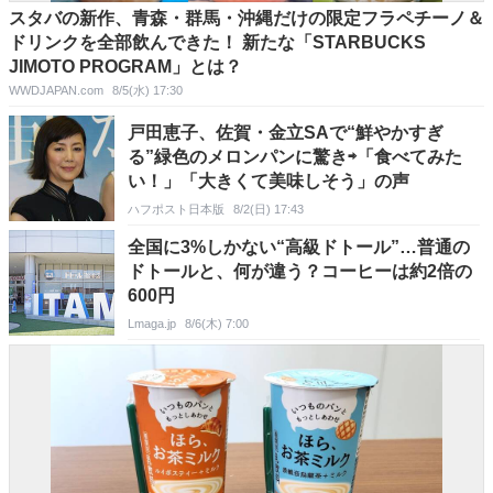
スタバの新作、青森・群馬・沖縄だけの限定フラペチーノ＆
ドリンクを全部飲んできた！ 新たな「STARBUCKS
JIMOTO PROGRAM」とは？
WWDJAPAN.com
8/5(水) 17:30
戸田恵子、佐賀・金立SAで“鮮やかすぎ
る”緑色のメロンパンに驚き⇨「食べてみた
い！」「大きくて美味しそう」の声
ハフポスト日本版
8/2(日) 17:43
全国に3%しかない“高級ドトール”…普通の
ドトールと、何が違う？コーヒーは約2倍の
600円
Lmaga.jp
8/6(木) 7:00