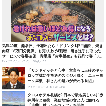
気温40度「酷暑日」予報出たら「ドリンク1杯目無料」焼き
肉店「8万円分提供」も売り上げ4割増 暑さ逆手に取った
サービスで客足確保 青果店「赤字販売」も行列で客「3割
戻る」 猛暑日200円引きうどん店も
FNNプライムオンライン
8/4(火) 10:01
「サンドイッチと心中」宣言も…玉砕のギャ
ロップ林に生放送のスタジオ沸く ニューヨ
ーク屋敷「林さんの魅力が伝わる番組」
マイナビニュース
8/4(火) 23:01
クロスホテル札幌が“日本で最も美しい村”赤
井川村と連携 発信地域の食と人に触れる
「赤井川村ランチフェア」を開催