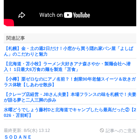
関連記事
【札幌】金・土の週2日だけ！小窓から買う隠れ家パン屋「よしぱ
ん」のこだわりと魅力
【北海道・苫小牧】ラーメン大好きアナ森さやか・製麺会社へ潜
入！ 1日最大6万食の麺を製造「苫食」
【小樽】栗ゼロなのにアノ名前？！創業90年老舗スイーツ＆吹きガ
ラス体験【しあわせ散歩】
【クレープ店経営・JBさん夫妻】本場フランスの味を札幌で！夫妻
が語る夢と二人三脚の歩み
水曜どうでしょう藤村Dと北海道でキャンプしたら最高だった②【2
026・苫前町】
最終更新:
8/5(水) 13:12
記事へのご意見
ＳＯＤＡＮＥ