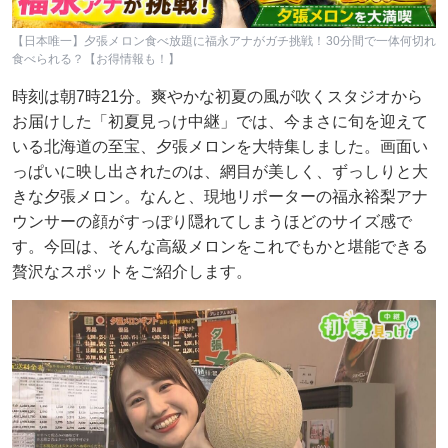
【日本唯一】夕張メロン食べ放題に福永アナがガチ挑戦！30分間で一体何切れ
食べられる？【お得情報も！】
時刻は朝7時21分。爽やかな初夏の風が吹くスタジオから
お届けした「初夏見っけ中継」では、今まさに旬を迎えて
いる北海道の至宝、夕張メロンを大特集しました。画面い
っぱいに映し出されたのは、網目が美しく、ずっしりと大
きな夕張メロン。なんと、現地リポーターの福永裕梨アナ
ウンサーの顔がすっぽり隠れてしまうほどのサイズ感で
す。今回は、そんな高級メロンをこれでもかと堪能できる
贅沢なスポットをご紹介します。