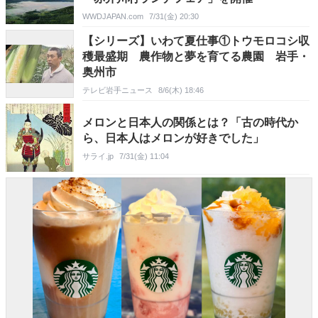
WWDJAPAN.com
7/31(金) 20:30
【シリーズ】いわて夏仕事①トウモロコシ収
穫最盛期 農作物と夢を育てる農園 岩手・
奥州市
テレビ岩手ニュース
8/6(木) 18:46
メロンと日本人の関係とは？「古の時代か
ら、日本人はメロンが好きでした」
サライ.jp
7/31(金) 11:04