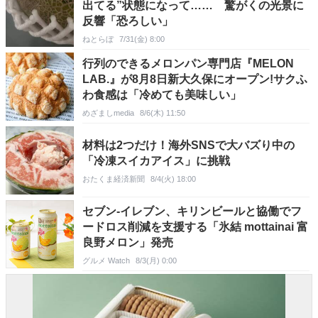
出てる”状態になって…… 驚がくの光景に
反響「恐ろしい」
ねとらぼ
7/31(金) 8:00
行列のできるメロンパン専門店『MELON
LAB.』が8月8日新大久保にオープン!サクふ
わ食感は「冷めても美味しい」
めざましmedia
8/6(木) 11:50
材料は2つだけ！海外SNSで大バズり中の
「冷凍スイカアイス」に挑戦
おたくま経済新聞
8/4(火) 18:00
セブン-イレブン、キリンビールと協働でフ
ードロス削減を支援する「氷結 mottainai 富
良野メロン」発売
グルメ Watch
8/3(月) 0:00