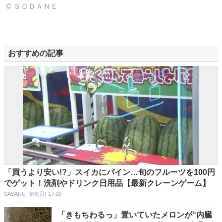
© ＳＯＤＡＮＥ
おすすめの記事
「買うより安い!?」スイカにパイン…旬のフルーツを100円
でゲット！洗剤やドリンク日用品【最新クレーンゲーム】
SASARU
8/3(月) 17:00
「きもちわるっ」置いていたメロンが“内臓