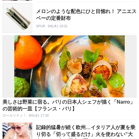
メロンのような配色にひと目惚れ！ アニエス
ベーの定番財布
SPUR
8/6(木) 19:01
美しさは野菜に宿る。パリの日本人シェフが描く「Narro」
の芸術的一皿【フランス・パリ】
ローカリティ！
8/5(水) 17:30
記録的猛暑が続く欧州…イタリア人が夏を乗
り切る「切って盛るだけ」火を使わない“大