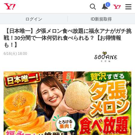
Yahoo! JAPAN
検索
通知
i
ログイン
ID新規取得
【日本唯一】夕張メロン食べ放題に福永アナがガチ挑
戦！30分間で一体何切れ食べられる？【お得情報
も！】
6/16(火) 18:00