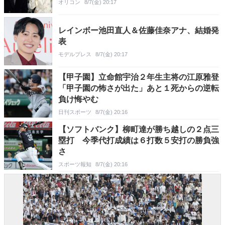
オリコン
8/7(金) 20:17
レインボー池田直人＆佐藤佳奈アナ、結婚発
表
モデルプレス
8/7(金) 20:17
【甲子園】立命館宇治２年生主将の江原雅登
「甲子園の怖さが出た」あと１死からの逆転
負け悔やむ
日刊スポーツ
8/7(金) 20:16
【ソフトバンク】柳町達が勝ち越しの２点三
塁打 今季代打成績は６打数５安打の勝負強
さ
スポーツ報知
8/7(金) 20:16