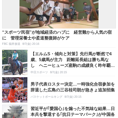
“スポーツ民宿”が地域経済のハブに 経営難から人気の宿
に 管理栄養士や柔道整復師がケア
FBC 福井放送
8/7(金) 20:16
【エルムS・傾向と対策】先行馬が断然で4
歳、5歳馬が主力 距離延長組は勝ち馬な
し ヘニーヒューズ産駒の成績良く昨年覇者
ペリエール連覇も
中日スポーツ
8/7(金) 20:15
男子代表ロスター決定…一時強化合宿参加を
辞退した広島の三谷桂司朗が急きょ追加招集
バスケットボールキング
8/7(金) 20:15
習近平が｢愛国心｣を煽った不気味な結果…日
本兵を撃退する｢抗日テーマパーク｣が中国各