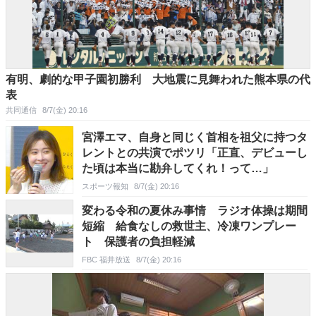
有明、劇的な甲子園初勝利 大地震に見舞われた熊本県の代
表
共同通信
8/7(金) 20:16
宮澤エマ、自身と同じく首相を祖父に持つタ
レントとの共演でポツリ「正直、デビューし
た頃は本当に勘弁してくれ！って…」
スポーツ報知
8/7(金) 20:16
変わる令和の夏休み事情 ラジオ体操は期間
短縮 給食なしの救世主、冷凍ワンプレー
ト 保護者の負担軽減
FBC 福井放送
8/7(金) 20:16