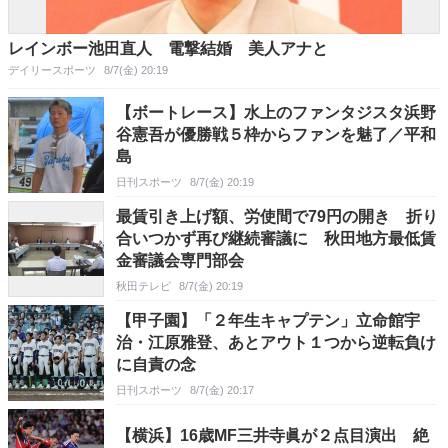
レインボー池田直人 電撃結婚 美人アナと
デイリースポーツ
8/7(金) 20:19
【ボートレース】水上のファンタジスタ浜野
谷憲吾が優勝戦５枠からファンを魅了／平和
島
日刊スポーツ
8/7(金) 20:19
最賃引き上げ額、労使間で79円の開き 折り
合いつかず再び継続審議に 秋田地方最低賃
金審議会専門部会
秋田テレビ
8/7(金) 20:19
【甲子園】「２年生キャプテン」立命館宇
治・江原雅登、あとアウト１つから逆転負け
に自責の念
日刊スポーツ
8/7(金) 20:17
【横浜】16歳MF三井寺眞が２点目演出 絶