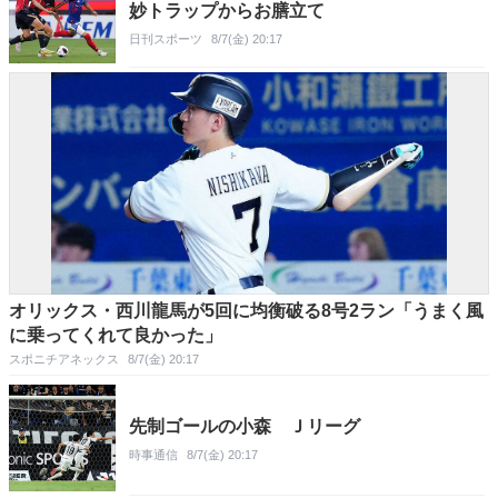
妙トラップからお膳立て
日刊スポーツ
8/7(金) 20:17
オリックス・西川龍馬が5回に均衡破る8号2ラン「うまく風
に乗ってくれて良かった」
スポニチアネックス
8/7(金) 20:17
先制ゴールの小森 Ｊリーグ
時事通信
8/7(金) 20:17