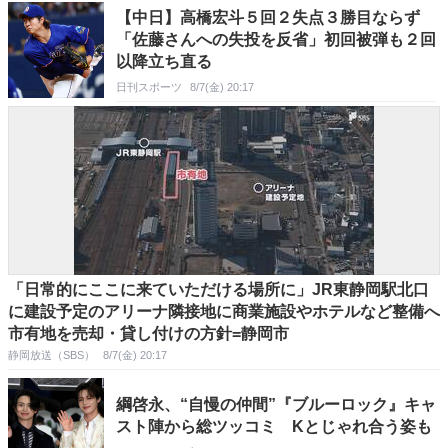
【中日】高橋宏斗５回２失点３勝目ならず
「佐藤さんへの失投を反省」初回被弾も２回
以降立ち直る
日刊スポーツ
8/7(金) 20:17
「日常的にここに来ていただける場所に」JR東静岡駅北口
に建設予定のアリーナ隣接地に商業施設やホテルなど整備へ
市有地を売却・貸し付けの方針=静岡市
静岡放送（SBS）
8/7(金) 20:17
綱啓永、“自慢の仲間”『ブルーロック』キャ
スト陣から総ツッコミ Kとじゃれ合う姿も