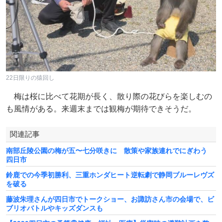
22日限りの猿回し
梅は桜に比べて花期が長く、散り際の花びらを楽しむの
も風情がある。来週末までは観梅が期待できそうだ。
関連記事
南部丘陵公園の梅が五〜七分咲きに 散策や家族連れでにぎわう
四日市
鈴鹿での今季初勝利、三重ホンダヒート逆転劇で静岡ブルーレヴズ
を破る
藤波朱理さんが四日市でトークショー、お諏訪さん市の会場で、ビ
ブリオバトルやキッズダンスも