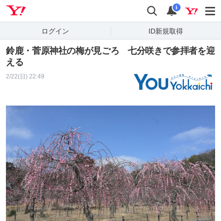
Yahoo! JAPAN
検索
通知
i
ログイン
ID新規取得
鈴鹿・菅原神社の梅が見ごろ 七分咲きで参拝者を迎
える
2/22(日) 22:49