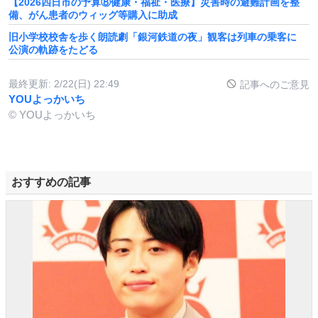
【2026四日市の予算⑧健康・福祉・医療】災害時の避難計画を整
備、がん患者のウィッグ等購入に助成
旧小学校校舎を歩く朗読劇「銀河鉄道の夜」観客は列車の乗客に
公演の軌跡をたどる
最終更新:
2/22(日) 22:49
記事へのご意見
YOUよっかいち
© YOUよっかいち
おすすめの記事