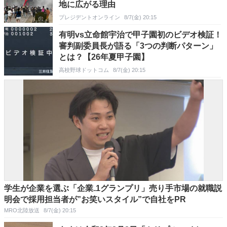
地に広がる理由
プレジデントオンライン
8/7(金) 20:15
有明vs立命館宇治で甲子園初のビデオ検証！
審判副委員長が語る「3つの判断パターン」
とは？【26年夏甲子園】
高校野球ドットコム
8/7(金) 20:15
学生が企業を選ぶ「企業₋1グランプリ」売り手市場の就職説
明会で採用担当者が”お笑いスタイル”で自社をPR
MRO北陸放送
8/7(金) 20:15