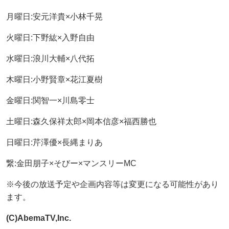
月曜日:安元洋貴×小林千晃
火曜日:下野紘×入野自由
水曜日:浪川大輔×八代拓
木曜日:小野賢章×花江夏樹
金曜日:関智一×川島零士
土曜日:森久保祥太郎×岡本信彦×福西勝也
日曜日:芹澤優×長縄まりあ
繋:金田朋子×そびー×マンスリーMC
※今後の放送予定や企画内容等は変更になる可能性があり
ます。
(C)AbemaTV,Inc.