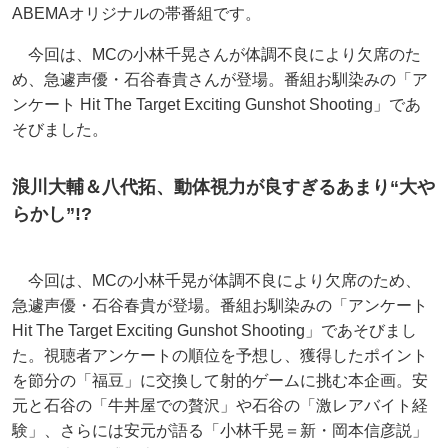
ABEMAオリジナルの帯番組です。
今回は、MCの小林千晃さんが体調不良により欠席のた
め、急遽声優・石谷春貴さんが登場。番組お馴染みの「ア
ンケート Hit The Target Exciting Gunshot Shooting」であ
そびました。
浪川大輔＆八代拓、動体視力が良すぎるあまり“大や
らかし”!?
今回は、MCの小林千晃が体調不良により欠席のため、
急遽声優・石谷春貴が登場。番組お馴染みの「アンケート
Hit The Target Exciting Gunshot Shooting」であそびまし
た。視聴者アンケートの順位を予想し、獲得したポイント
を節分の「福豆」に交換して射的ゲームに挑む本企画。安
元と石谷の「牛丼屋での贅沢」や石谷の「激レアバイト経
験」、さらには安元が語る「小林千晃＝新・岡本信彦説」