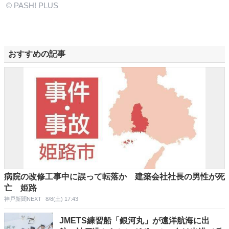
© PASH! PLUS
おすすめの記事
病院の改修工事中に誤って転落か 建築会社社長の男性が死
亡 姫路
神戸新聞NEXT
8/8(土) 17:43
JMETS練習船「銀河丸」が遠洋航海に出