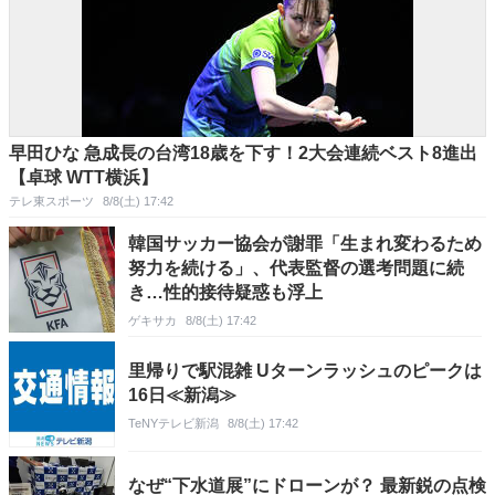
早田ひな 急成長の台湾18歳を下す！2大会連続ベスト8進出
【卓球 WTT横浜】
テレ東スポーツ
8/8(土) 17:42
韓国サッカー協会が謝罪「生まれ変わるため
努力を続ける」、代表監督の選考問題に続
き…性的接待疑惑も浮上
ゲキサカ
8/8(土) 17:42
里帰りで駅混雑 Uターンラッシュのピークは
16日≪新潟≫
TeNYテレビ新潟
8/8(土) 17:42
なぜ“下水道展”にドローンが？ 最新鋭の点検