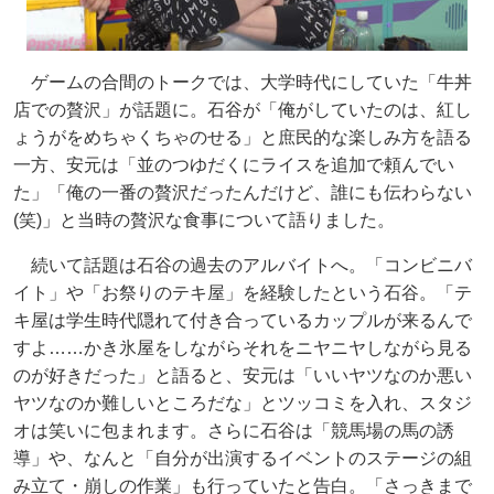
ゲームの合間のトークでは、大学時代にしていた「牛丼
店での贅沢」が話題に。石谷が「俺がしていたのは、紅し
ょうがをめちゃくちゃのせる」と庶民的な楽しみ方を語る
一方、安元は「並のつゆだくにライスを追加で頼んでい
た」「俺の一番の贅沢だったんだけど、誰にも伝わらない
(笑)」と当時の贅沢な食事について語りました。
続いて話題は石谷の過去のアルバイトへ。「コンビニバ
イト」や「お祭りのテキ屋」を経験したという石谷。「テ
キ屋は学生時代隠れて付き合っているカップルが来るんで
すよ……かき氷屋をしながらそれをニヤニヤしながら見る
のが好きだった」と語ると、安元は「いいヤツなのか悪い
ヤツなのか難しいところだな」とツッコミを入れ、スタジ
オは笑いに包まれます。さらに石谷は「競馬場の馬の誘
導」や、なんと「自分が出演するイベントのステージの組
み立て・崩しの作業」も行っていたと告白。「さっきまで