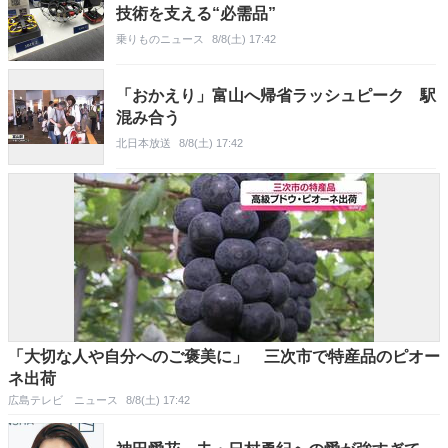
技術を支える“必需品”
乗りものニュース
8/8(土) 17:42
「おかえり」富山へ帰省ラッシュピーク 駅
混み合う
北日本放送
8/8(土) 17:42
「大切な人や自分へのご褒美に」 三次市で特産品のピオー
ネ出荷
広島テレビ ニュース
8/8(土) 17:42