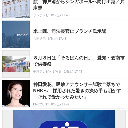
航 神戸港からシンガポールへ向け出港／兵
庫県
サンテレビ
8/8(土) 17:43
米上院、司法長官にブランチ氏承認
共同通信
8/8(土) 17:43
８月８日は「そろばんの日」 愛知・碧南市
で供養祭
中京テレビＮＥＷＳ
8/8(土) 17:43
神田愛花、民放アナウンサー試験全落ちで
NHKへ 採用された驚きの決め手も明かす
「それで受かったみたい」
ENCOUNT
8/8(土) 17:42