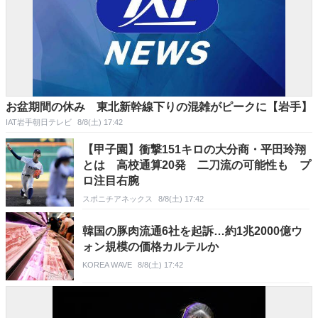
お盆期間の休み 東北新幹線下りの混雑がピークに【岩手】
IAT岩手朝日テレビ
8/8(土) 17:42
【甲子園】衝撃151キロの大分商・平田玲翔
とは 高校通算20発 二刀流の可能性も プ
ロ注目右腕
スポニチアネックス
8/8(土) 17:42
韓国の豚肉流通6社を起訴…約1兆2000億ウ
ォン規模の価格カルテルか
KOREA WAVE
8/8(土) 17:42