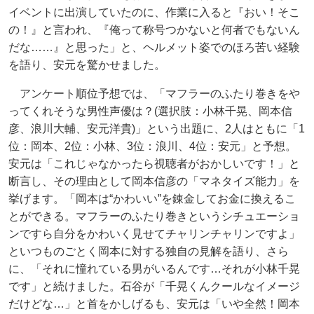
イベントに出演していたのに、作業に入ると『おい！そこ
の！』と言われ、『俺って称号つかないと何者でもないん
だな……』と思った」と、ヘルメット姿でのほろ苦い経験
を語り、安元を驚かせました。
アンケート順位予想では、「マフラーのふたり巻きをや
ってくれそうな男性声優は？(選択肢：小林千晃、岡本信
彦、浪川大輔、安元洋貴)」という出題に、2人はともに「1
位：岡本、2位：小林、3位：浪川、4位：安元」と予想。
安元は「これじゃなかったら視聴者がおかしいです！」と
断言し、その理由として岡本信彦の「マネタイズ能力」を
挙げます。「岡本は“かわいい”を錬金してお金に換えるこ
とができる。マフラーのふたり巻きというシチュエーショ
ンですら自分をかわいく見せてチャリンチャリンですよ」
といつものごとく岡本に対する独自の見解を語り、さら
に、「それに憧れている男がいるんです…それが小林千晃
です」と続けました。石谷が「千晃くんクールなイメージ
だけどな…」と首をかしげるも、安元は「いや全然！岡本