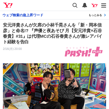
Yahoo! JAPAN
検索
通知
ウェブ検索の急上昇ワード
もっとみる
安元洋貴さんが欠席の小林千晃さんを「新・岡本信
彦」と命名!? 『声優と夜あそび 月【安元洋貴×石谷
春貴】#31』は代理MCの石谷春貴さんが激レアバイ
ト経験を告白
2/16(月) 20:00