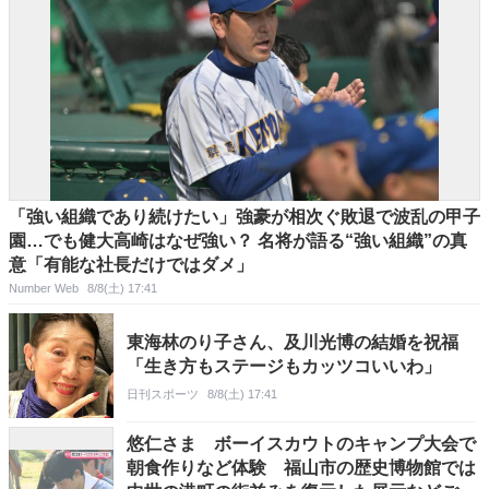
「強い組織であり続けたい」強豪が相次ぐ敗退で波乱の甲子
園…でも健大高崎はなぜ強い？ 名将が語る“強い組織”の真
意「有能な社長だけではダメ」
Number Web
8/8(土) 17:41
東海林のり子さん、及川光博の結婚を祝福
「生き方もステージもカッツコいいわ」
日刊スポーツ
8/8(土) 17:41
悠仁さま ボーイスカウトのキャンプ大会で
朝食作りなど体験 福山市の歴史博物館では