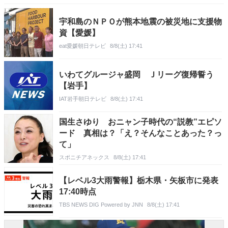
宇和島のＮＰＯが熊本地震の被災地に支援物
資【愛媛】
eat愛媛朝日テレビ
8/8(土) 17:41
いわてグルージャ盛岡 Ｊリーグ復帰誓う
【岩手】
IAT岩手朝日テレビ
8/8(土) 17:41
国生さゆり おニャン子時代の“説教”エピソ
ード 真相は？「え？そんなことあった？っ
て」
スポニチアネックス
8/8(土) 17:41
【レベル3大雨警報】栃木県・矢板市に発表
17:40時点
TBS NEWS DIG Powered by JNN
8/8(土) 17:41