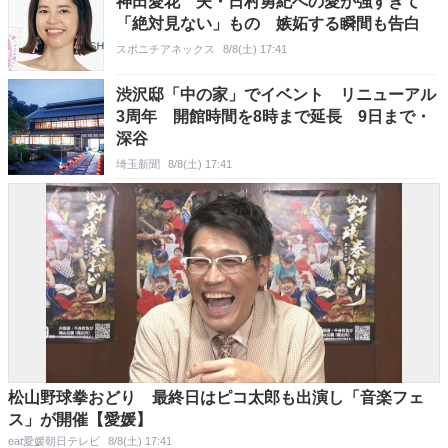
神田愛花 夫・日村勇紀への愛が強すぎて
「絶対見ない」もの 嫉妬する瞬間も告白
スポニチアネックス
8/8(土) 17:41
渋沢邸「中の家」でイベント リニューアル
3周年 開館時間を8時まで延長 9日まで・
深谷
埼玉新聞
8/8(土) 17:41
松山野球拳おどり 最終日はピコ太郎も出演し「音楽フェ
ス」が開催【愛媛】
eat愛媛朝日テレビ
8/8(土) 17:41