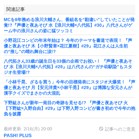
関連記事
MCを8年務める浪川大輔さん、番組名を“勘違い”していたことが発
覚!?『声優と夜あそび 水【浪川大輔×八代拓】#30』八代さんがゲ
ーム中の浪川さんの姿に猛ツッコミ
小野花江コンビの年末年始は？ 今年のテーマを書道で表現！ 『声
優と夜あそび 木【小野賢章×花江夏樹】#29』花江さんは人生初
の“推し”の晴れ舞台に涙!?
八代拓さん33歳の誕生日を33個の企画でお祝い！ 『声優と夜あそ
び 水【浪川大輔×八代拓】#29』は八代さんの“ガチ幼馴染”もスタ
ジオ生登場!?
「小林千晃、ざるを買う」今年の目標発表にスタジオ大爆笑！ 『声
優と夜あそび 月【安元洋貴×小林千晃】#29』は博識な安元さんが
漢字クイズでまさかの大混乱
下野紘さんが新年一発目の奇跡を見せる!? 『声優と夜あそび 火
【下野紘×入野自由】#29』は下野入野コンビが書き初めで今年の抱
負を披露
最終更新:
2/16(月) 20:00
記事へのご意見
PASH! PLUS