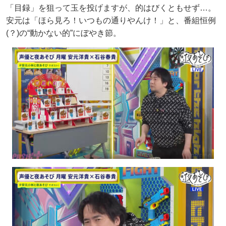
「目録」を狙って玉を投げますが、的はびくともせず…。
安元は「ほら見ろ！いつもの通りやんけ！」と、番組恒例
(？)の“動かない的”にぼやき節。