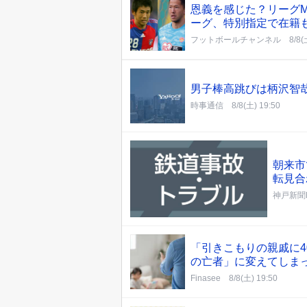
恩義を感じた？リーグM
ーグ、特別指定で在籍
フットボールチャンネル
8/8(
男子棒高跳びは柄沢智
時事通信
8/8(土) 19:50
朝来市
転見合
神戸新聞N
「引きこもりの親戚に4
の亡者」に変えてしま
Finasee
8/8(土) 19:50