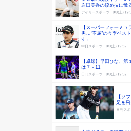
岩田美香の絞め技に散
デイリースポーツ
8/8(土) 19:
【スーパーフォーミュ
男…“不屈”の今季ベス
す」
中日スポーツ
8/8(土) 19:52
【卓球】早田ひな、第
は７－11
日刊スポーツ
8/8(土) 19:52
【ソフ
足を飛
日刊スポ