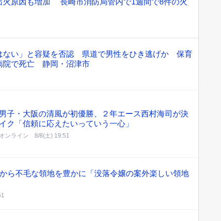
出火原因も増加 長崎市消防局管内で1週間で8件の火
はない」と容疑を否認 県道で男性をひき逃げか 保育
病院で死亡 静岡・沼津市
男子・大阪の清風が初優勝、２年エース西村海司が決
イク「信頼に応えたいっていう一心」
オンライン
8/8(土) 19:51
枚から不毛な領地を豊かに「没落令嬢の案外楽しい領地
51