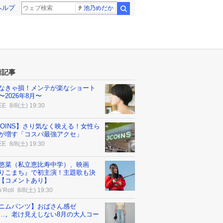
ヘルプ
池乃めだか
検索
着記事
なきゃ損！メンテが楽なショート
〜2026年8月〜
EE
8/8(土) 19:30
COINS】さり気なく映える！女性ら
が増す「コスパ最強アクセ」
EE
8/8(土) 19:30
悠菜（私立恵比寿中学）、映画
りこまち』で初主演！主題歌も決
【コメントあり】
’Roll
8/8(土) 19:30
ニムパンツ】おばさん感ゼ
…。老け見えしない8月の大人コー