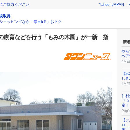
金にご協力ください
Yahoo! JAPAN
規取得
ショッピングなら「毎日5％」おトク
の療育などを行う「もみの木園」が一新 指
新
やら
ヘア
4ME
【3
しさ
4ME
仲村
『つ
定！
Pop’n
【デ
ロ…
デ