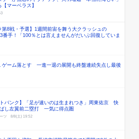
る【マーベラス】
53
ラ第8戦・予選】1週間前宙を舞う大クラッシュの
ト3番手！「100％とは言えませんがだいぶ回復していま
１ゲーム落とす 一進一退の展開も終盤連続失点し最後
トバンク】「足が速いのは生まれつき」周東佑京 快
ばし左翼前二塁打 一気に得点圏
ーツ
8/8(土) 19:52