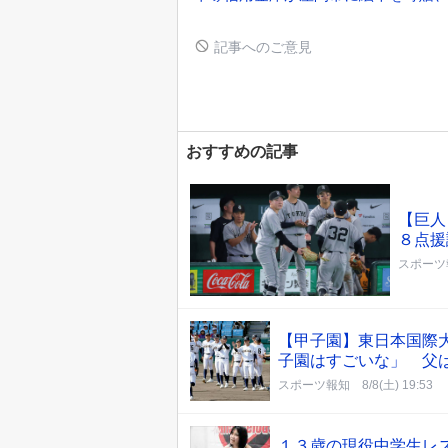
記事へのご意見
おすすめの記事
【巨人
８点援
スポーツ
【甲子園】東日本国際
子園はすごいな」 父
スポーツ報知
8/8(土) 19:53
１３歳の現役中学生レ