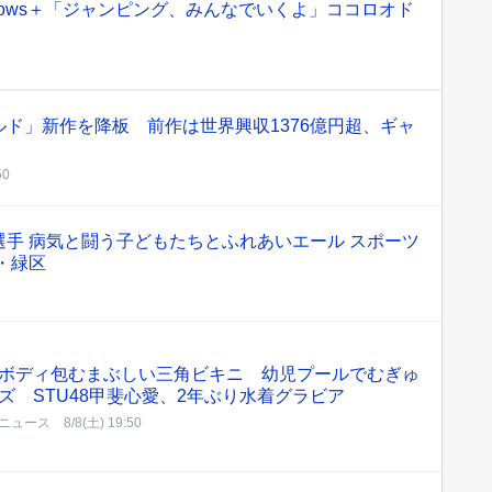
knows＋「ジャンピング、みんなでいくよ」ココロオド
ド」新作を降板 前作は世界興収1376億円超、ギャ
50
手 病気と闘う子どもたちとふれあいエール スポーツ
・緑区
ボディ包むまぶしい三角ビキニ 幼児プールでむぎゅ
ズ STU48甲斐心愛、2年ぶり水着グラビア
ニュース
8/8(土) 19:50