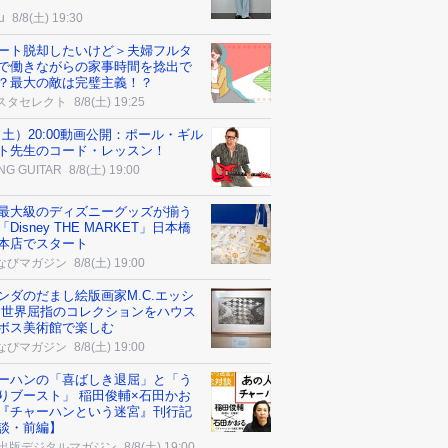
u
8/8(土) 19:30
ート脱却したいけど＞夫婦フルタ
で働きながらの家事時間を捻出で
？最大の敵は完璧主義！？
スタセレクト
8/8(土) 19:25
8（土）20:00動画公開：ポール・ギル
ト先生のコード・レッスン！
NG GUITAR
8/8(土) 19:00
最大級のディズニーグッズが揃う
Disney THE MARKET」日本橋
本店でスタート
なびマガジン
8/8(土) 19:00
ンダのだまし絵版画家M.C.エッシ
 世界屈指のコレクションをハウス
ボス美術館で楽しむ
なびマガジン
8/8(土) 19:00
ーハンの「喜ばしき退屈」と「う
りブースト」 稲田俊輔×石田かお
『チャーハンという迷宮』刊行記
談・前編】
K出版デジタルマガジン
8/8(土) 19:00