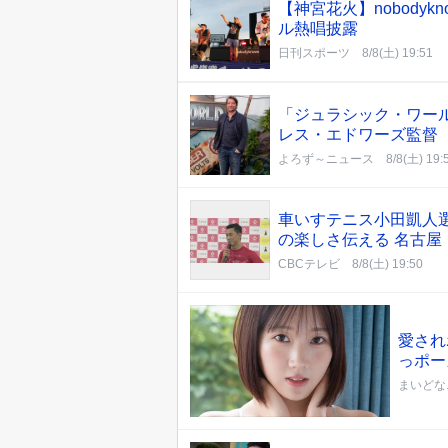
【神宮花火】nobody
ル熱唱披露
日刊スポーツ
8/8(土) 19:51
「ジュラシック・ワール
レス・エドワーズ監督
よろず～ニュース
8/8(土) 19:
車いすテニス小田凱人選
の楽しさ伝える 名古屋
CBCテレビ
8/8(土) 19:50
愛され
っポー
まいどな