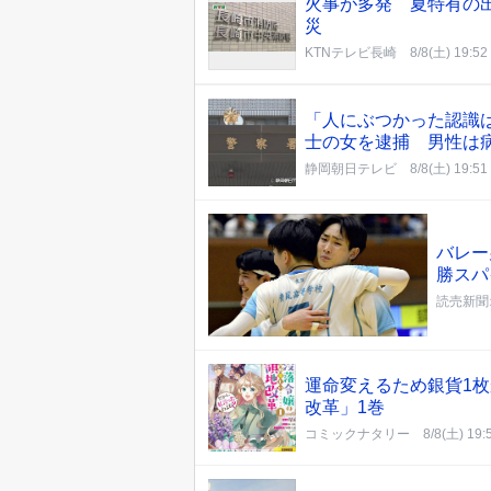
火事が多発 夏特有の
災
KTNテレビ長崎
8/8(土) 19:52
「人にぶつかった認識
士の女を逮捕 男性は
静岡朝日テレビ
8/8(土) 19:51
バレー
勝スパ
読売新聞
運命変えるため銀貨1
改革」1巻
コミックナタリー
8/8(土) 19: