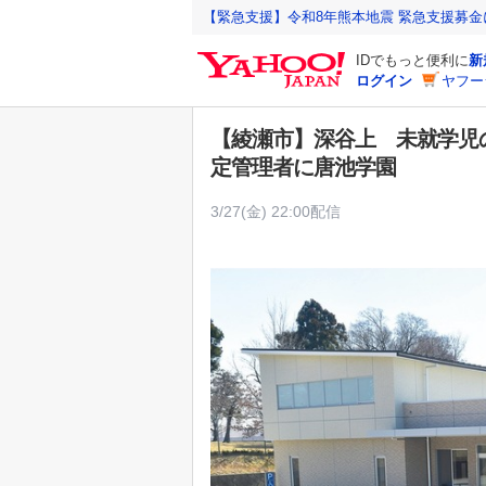
Y
【緊急支援】令和8年熊本地震 緊急支援募
a
IDでもっと便利に
新
h
ログイン
ヤフー
o
o
【綾瀬市】深谷上 未就学児
!
定管理者に唐池学園
J
A
3/27(金) 22:00配信
P
A
N