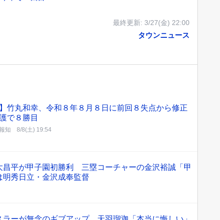
最終更新:
3/27(金) 22:00
タウンニュース
】竹丸和幸、令和８年８月８日に前回８失点から修正
護で８勝目
報知
8/8(土) 19:54
大昌平が甲子園初勝利 三塁コーチャーの金沢裕誠「甲
は明秀日立・金沢成奉監督
スラーが無念のギブアップ、天羽瑠迦「本当に悔しい」