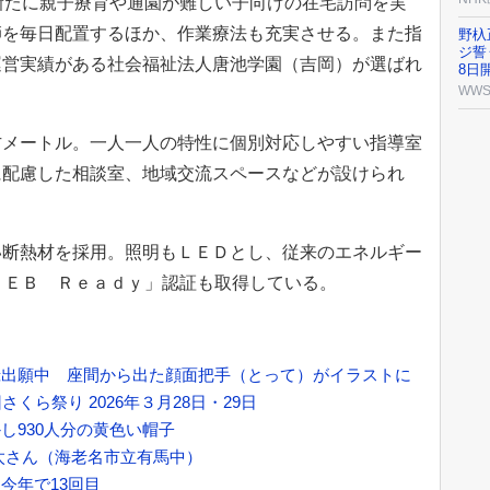
新たに親子療育や通園が難しい子向けの在宅訪問を実
師を毎日配置するほか、作業療法も充実させる。また指
野杁
ジ誓
運営実績がある社会福祉法人唐池学園（吉岡）が選ばれ
8日開
WW
メートル。一人一人の特性に個別対応しやすい指導室
に配慮した相談室、地域交流スペースなどが設けられ
断熱材を採用。照明もＬＥＤとし、従来のエネルギー
ＺＥＢ Ｒｅａｄｙ」認証も取得している。
録出願中 座間から出た顔面把手（とって）がイラストに
くら祭り 2026年３月28日・29日
し930人分の黄色い帽子
太さん（海老名市立有馬中）
今年で13回目