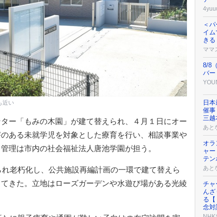
4yuu
＜パ
イム
きる
ママ
8/
バー
YOU
日本
も近い
催事「
三越
ター「もみの木園」が建て替えられ、４月１日にオー
あと
害のある未就学児を対象とした療育を行い、相談事業や
オラ
。管理は市内の社会福祉法人唐池学園が担う。
ャー
テン
あと
られ老朽化し、公共施設再編計画の一環で建て替えら
ってきた。立地はローズガーデンや水遊び場がある光綾
チャ
んざ
る【
念対
NH