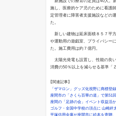
新施設での療育の定員は40人。
施し、医療的ケア児のために看護
定管理者に障害者支援施設などの
た。
新しい建物は延床面積８５７平方
や運動用の遊戯室、プライバシー
た。施工費用は約７億円。
太陽光発電も設置し、性能の良い
消費の50％以上を減らせる基準「
【関連記事】
「ザマロン」グッズ化視野に商標登
座間市の「さくら百華の道」で第51回さ
座間の「足跡の会」イベント収益活か
ゴルフ・全国中学校の頂点に 山崎絆
平塚信用金庫が座間市に絵本を寄贈、