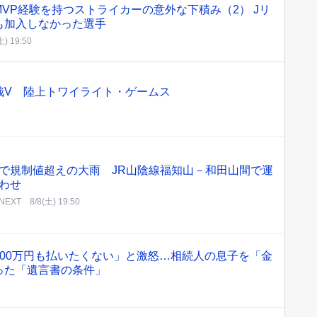
VP経験を持つストライカーの意外な下積み（2） Jリ
も加入しなかった選手
土) 19:50
哉V 陸上トワイライト・ゲームス
で規制値超えの大雨 JR山陰線福知山－和田山間で運
わせ
EXT
8/8(土) 19:50
00万円も払いたくない」と激怒…相続人の息子を「金
った「遺言書の条件」