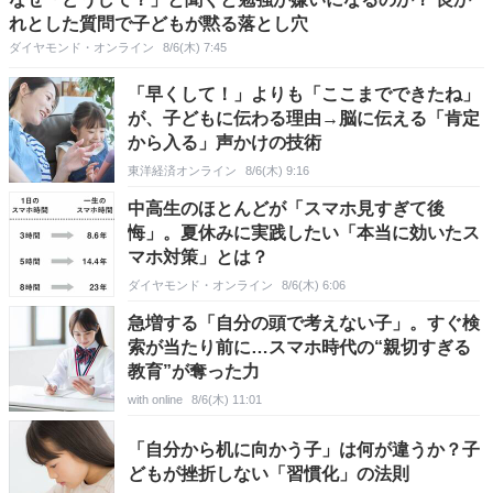
れとした質問で子どもが黙る落とし穴
ダイヤモンド・オンライン
8/6(木) 7:45
「早くして！」よりも「ここまでできたね」
が、子どもに伝わる理由→脳に伝える「肯定
から入る」声かけの技術
東洋経済オンライン
8/6(木) 9:16
中高生のほとんどが「スマホ見すぎて後
悔」。夏休みに実践したい「本当に効いたス
マホ対策」とは？
ダイヤモンド・オンライン
8/6(木) 6:06
急増する「自分の頭で考えない子」。すぐ検
索が当たり前に…スマホ時代の“親切すぎる
教育”が奪った力
with online
8/6(木) 11:01
「自分から机に向かう子」は何が違うか？子
どもが挫折しない「習慣化」の法則