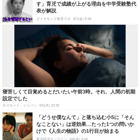
す」育児で成績が上がる理由を中学受験塾代
表が解説
ダイヤモンド教育ラボ
8/7(金) 8:48
寝苦しくて目覚めるとだいたい午前3時。それ、人間の初期
設定でした
ギズモード・ジャパン
8/6(木) 20:30
「どうせ僕なんて」と落ち込む小5に「そん
なことない」は逆効果…たった1つの問いか
けで《人生の物語》の1行目が始まる
東洋経済オンライン
8/6(木) 9:00