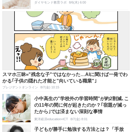
ダイヤモンド教育ラボ
8/6(木) 6:00
スマホ三昧="残念な子"ではなかった…AIに聞けば一発でわ
かる｢子供の隠れた才能と"向いている職業"｣
プレジデントオンライン
8/7(金) 10:15
小中高生の"学校外の学習時間"が約2割減､こ
の11年の間に何が起きたのか？｢宿題が減っ
たから｣では済まない深刻な事情
東洋経済education×ICT
8/7(金) 8:01
子どもが勝手に勉強する方法とは？「手放