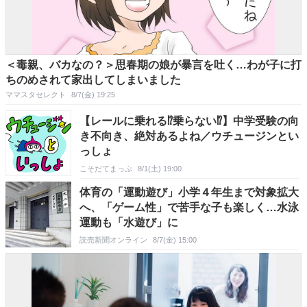
＜毒親、バカなの？＞思春期の娘が暴言を吐く…わが子に打
ちのめされて家出してしまいました
ママスタセレクト
8/7(金) 19:25
【レールに乗れる⁉乗らない⁉】中学受験の向
き不向き、絶対あるよね／ウチュージンとい
っしょ
こそだてまっぷ
8/1(土) 19:00
体育の「運動遊び」小学４年生まで対象拡大
へ、「ゲーム性」で苦手な子も楽しく…水泳
運動も「水遊び」に
読売新聞オンライン
8/7(金) 15:00