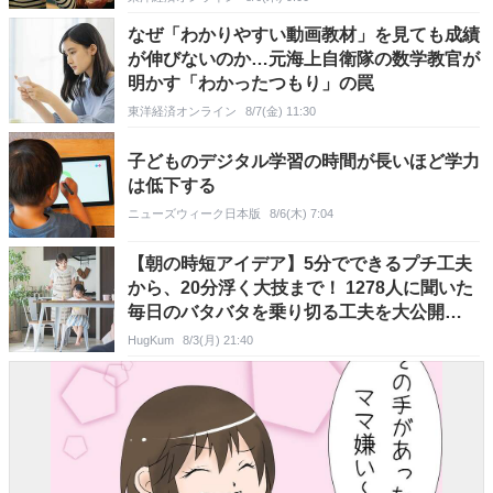
なぜ「わかりやすい動画教材」を見ても成績
が伸びないのか…元海上自衛隊の数学教官が
明かす「わかったつもり」の罠
東洋経済オンライン
8/7(金) 11:30
子どものデジタル学習の時間が長いほど学力
は低下する
ニューズウィーク日本版
8/6(木) 7:04
【朝の時短アイデア】5分でできるプチ工夫
から、20分浮く大技まで！ 1278人に聞いた
毎日のバタバタを乗り切る工夫を大公開
《HugKum総研》
HugKum
8/3(月) 21:40