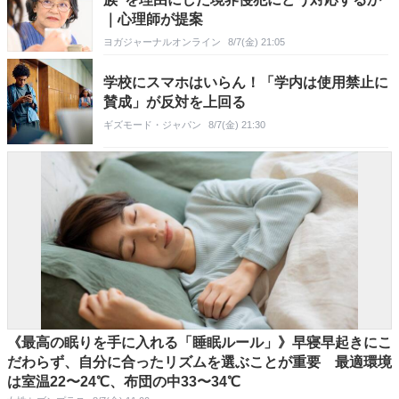
｜心理師が提案
ヨガジャーナルオンライン
8/7(金) 21:05
学校にスマホはいらん！「学内は使用禁止に
賛成」が反対を上回る
ギズモード・ジャパン
8/7(金) 21:30
《最高の眠りを手に入れる「睡眠ルール」》早寝早起きにこ
だわらず、自分に合ったリズムを選ぶことが重要 最適環境
は室温22〜24℃、布団の中33〜34℃