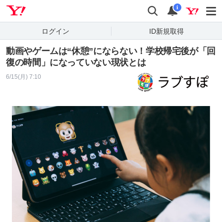
Yahoo! JAPAN
検索
通知
i
ログイン
ID新規取得
動画やゲームは“休憩”にならない！学校帰宅後が「回
復の時間」になっていない現状とは
6/15(月) 7:10