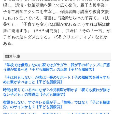
唱し、講演・執筆活動を通じて広く発信。親子支援事業・
子育て科学アクシスを主宰し、保護者向け講座や教育支援
にも力を注いでいる。著書に『誤解だらけの子育て』（扶
桑社）、『子育てを変えれば脳が変わる こうすれば脳は健
康に発達する』（PHP 研究所）、共著に『その「一言」が
子どもの脳をダメにする』（SB クリエイティブ）などが
ある。
関連記事
「学校では優秀」なのに家ではダラダラ…我が子のギャップに戸惑
う親が知るべき『子ども脳疲労』の正体【子ども脳疲労】
「今は何もしない」が実は一番のサポート！子の脳疲労を減らすた
めに親がすべきこと【子ども脳疲労】
時間は足りているのになぜ？小児科医が明かす「寝ても疲れが抜け
ない子ども」の共通点【子ども脳疲労】
宿題をしない、すぐキレる我が子…「性格」ではなく『子ども脳疲
労』のサインかも？【子ども脳疲労】