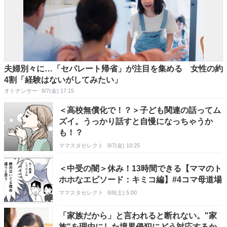
夫婦別々に…「セパレート帰省」が注目を集める 女性の約
4割「経験はないがしてみたい」
オトナンサー
8/7(金) 17:15
＜高校無償化で！？＞子ども関連の話ってム
ズイ。うっかり話すと自慢になっちゃうか
も！？
ママスタセレクト
8/7(金) 10:25
＜中受の闇＞休み！13時間できる【ママのト
ホホなエピソード：キミコ編】#4コマ母道場
ママスタセレクト
8/8(土) 5:00
「家族だから」と言われると断れない。"家
族"を理由にした境界侵犯にどう対応するか