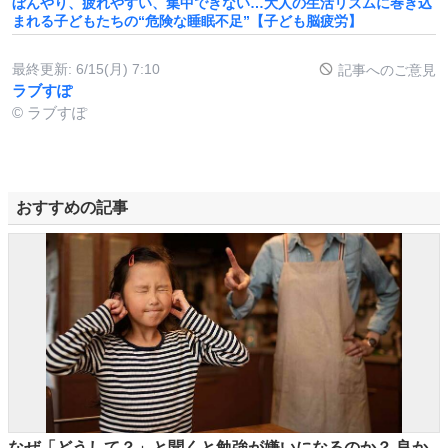
ぼんやり、疲れやすい、集中できない…大人の生活リズムに巻き込
まれる子どもたちの“危険な睡眠不足”【子ども脳疲労】
最終更新:
6/15(月) 7:10
記事へのご意見
ラブすぽ
© ラブすぽ
おすすめの記事
なぜ「どうして？」と聞くと勉強が嫌いになるのか？ 良か