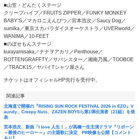
■山笠・どんたくステージ
クリープハイプ／FRUITS ZIPPER／FUNKY MONKEY
BΛBY’S／マカロニえんぴつ／宮本浩次／Saucy Dog／
sumika／東京スカパラダイスオーケストラ／UVERworld／
WANIMA／10-FEET
■のぼせもんステージ
kurayamisaka／ナナヲアカリ／Penthouse／
ROTTENGRAFFTY／サバシスター／湘南乃風／TOOBOE
／TRACK15／ヤバイTシャツ屋さん
チケットはオフィシャルHP先行を受付中。
関連記事
北海道で開催の『RISING SUN ROCK FESTIVAL 2026 in EZO』V
aundy、Creepy Nuts、ZAZEN BOYSら第1弾出演者（21組）を発
表
宮本浩次、新曲「I love 人生！」が高橋一生主演ドラマ『リボーン
～最後のヒーロー～』の主題歌に決定 PR映像も公開【コメント
あり】