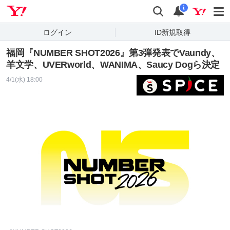
Yahoo! JAPAN
検索
通知
i
ログイン
ID新規取得
福岡『NUMBER SHOT2026』第3弾発表でVaundy、
羊文学、UVERworld、WANIMA、Saucy Dogら決定
4/1(水) 18:00