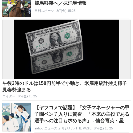
競馬移籍へ／抹消馬情報
日刊スポーツ
8/7(金) 15:26
午後3時のドルは158円前半で小動き、米雇用統計控え様子
見姿勢強まる
ロイター
8/7(金) 15:25
【ヤフコメで話題】「女子マネージャーの甲
子園ベンチ入りに賛否」「本来の主役である
選手への注目も求める声」 - 仙台育英・星マ
ネージャーの話題が波紋
Yahoo!ニュース オリジナル THE PAGE
8/7(金) 15:25