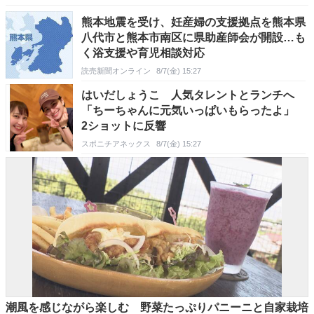
熊本地震を受け、妊産婦の支援拠点を熊本県
八代市と熊本市南区に県助産師会が開設…も
く浴支援や育児相談対応
読売新聞オンライン
8/7(金) 15:27
はいだしょうこ 人気タレントとランチへ
「ちーちゃんに元気いっぱいもらったよ」
2ショットに反響
スポニチアネックス
8/7(金) 15:27
潮風を感じながら楽しむ 野菜たっぷりパニーニと自家栽培