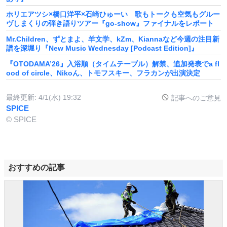
ホリエアツシ×橋口洋平×石崎ひゅーい 歌もトークも空気もグルー
ヴしまくりの弾き語りツアー『go-show』ファイナルをレポート
Mr.Children、ずとまよ、羊文学、kZm、Kiannaなど今週の注目新
譜を深堀り『New Music Wednesday [Podcast Edition]』
『OTODAMA’26』入浴順（タイムテーブル）解禁、追加発表でa fl
ood of circle、Nikoん、トモフスキー、フラカンが出演決定
最終更新:
4/1(水) 19:32
記事へのご意見
SPICE
© SPICE
おすすめの記事