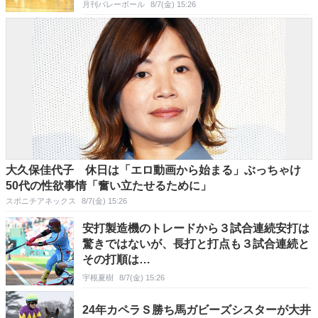
月刊バレーボール
8/7(金) 15:26
大久保佳代子 休日は「エロ動画から始まる」ぶっちゃけ
50代の性欲事情「奮い立たせるために」
スポニチアネックス
8/7(金) 15:26
安打製造機のトレードから３試合連続安打は
驚きではないが、長打と打点も３試合連続と
その打順は…
宇根夏樹
8/7(金) 15:26
24年カペラＳ勝ち馬ガビーズシスターが大井