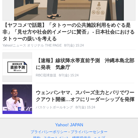
【ヤフコメで話題】「タトゥーの公共施設利用をめぐる是
非」「見せ方や社会的イメージに賛否」 - 日本社会における
タトゥーの扱いを考える
Yahoo!ニュース オリジナル THE PAGE
8/7(金) 15:24
【速報】線状降水帯直前予測 沖縄本島北部
に発表 気象庁
RBC琉球放送
8/7(金) 15:24
ウェンバンヤマ、スパーズ主力とパリでワー
クアウト開催…オフにリーダーシップを発揮
バスケットボールキング
8/7(金) 15:24
Yahoo! JAPAN
プライバシーポリシー
プライバシーセンター