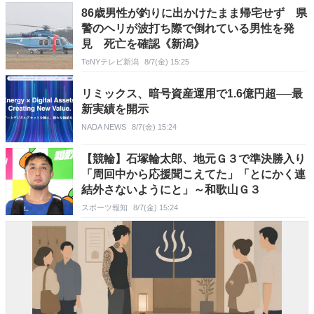
86歳男性が釣りに出かけたまま帰宅せず 県
警のヘリが波打ち際で倒れている男性を発
見 死亡を確認《新潟》
TeNYテレビ新潟
8/7(金) 15:25
リミックス、暗号資産運用で1.6億円超──最
新実績を開示
NADA NEWS
8/7(金) 15:24
【競輪】石塚輪太郎、地元Ｇ３で準決勝入り
「周回中から応援聞こえてた」「とにかく連
結外さないようにと」～和歌山Ｇ３
スポーツ報知
8/7(金) 15:24