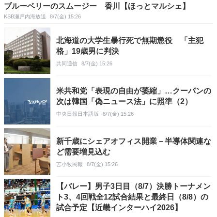
ブルーベリーのスムージー 香川【ほっとマルシェ】
KSB瀬戸内海放送
8/7(金) 15:26
北海道の大学生暴行死で無期懲役 「主犯
格」19歳男に判決
共同通信
8/7(金) 15:26
米共和党「表現の自由が萎縮」…クーパンの
次は韓国「偽ニュース法」に照準（2）
中央日報日本語版
8/7(金) 15:26
新千歳にシェアオフィス開業－半導体関連な
ど需要増見込む
苫小牧民報
8/7(金) 15:26
【バレー】男子3日目（8/7）決勝トーナメン
ト3、4回戦全12試合結果と最終日（8/8）の
試合予定【近畿インターハイ2026】