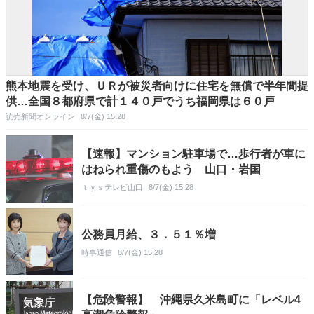
熊本地震を受け、ＵＲが被災者向けに住宅を無償で半年間提
供…全国８都府県で計１４０戸でうち福岡県は６０戸
読売新聞オンライン
8/7(金) 15:28
【速報】マンション駐車場で…歩行者が車に
はねられ重傷のもよう 山口・岩国
ｔｙｓテレビ山口
8/7(金) 15:28
公務員月給、３．５１％増
時事通信
8/7(金) 15:28
【危険警報】 沖縄県久米島町に「レベル4