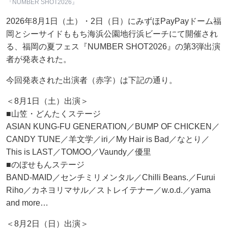
『NUMBER SHOT2026』
2026年8月1日（土）・2日（日）にみずほPayPayドーム福
岡とシーサイドももち海浜公園地行浜ビーチにて開催され
る、福岡の夏フェス『NUMBER SHOT2026』の第3弾出演
者が発表された。
今回発表された出演者（赤字）は下記の通り。
＜8月1日（土）出演＞
■山笠・どんたくステージ
ASIAN KUNG-FU GENERATION／BUMP OF CHICKEN／
CANDY TUNE／羊文学／iri／My Hair is Bad／なとり／
This is LAST／TOMOO／Vaundy／優里
■のぼせもんステージ
BAND-MAID／センチミリメンタル／Chilli Beans.／Furui
Riho／カネヨリマサル／ストレイテナー／w.o.d.／yama
and more…
＜8月2日（日）出演＞