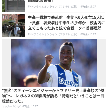
高潮危険警報」
FNNプライムオンライン（フジテレビ系）
8/7(金) 15:27
中高一貫校で銃乱射 生徒ら6人死亡15人以
上負傷 容疑者は中学生の少年か 校舎内に
立てこもったあと銃で自殺 タイ首都近郊
FNNプライムオンライン（フジテレビ系）
8/7(金) 15:27
“無名”のティーンエイジャーからマドリー史上最高額の“傑
物”へ…レガネスの関係者が語る「特別だということは一目
瞭然だった」
サッカーキング
8/7(金) 15:27