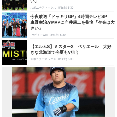
い」
スポニチアネックス
8/8(土) 5:30
今夜放送「ドッキリGP」4時間テレビSP
東野幸治がMVPに向井康二を指名「存在は大
きい」
TVガイドWeb
8/8(土) 5:30
【エルムS】ミスターX ペリエール 大好
きな北海道で今夏もV狙う
スポニチアネックス
8/8(土) 5:30