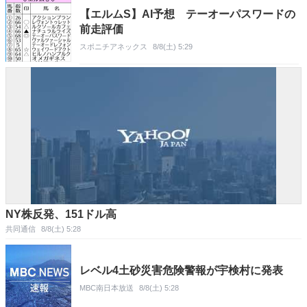
【エルムS】AI予想 テーオーパスワードの
前走評価
スポニチアネックス
8/8(土) 5:29
NY株反発、151ドル高
共同通信
8/8(土) 5:28
レベル4土砂災害危険警報が宇検村に発表
MBC南日本放送
8/8(土) 5:28