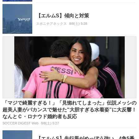
【エルムS】傾向と対策
スポニチアネックス
8/8(土) 5:28
「マジで綺麗すぎる！」「見惚れてしまった」伝説メッシの
超美人妻がバカンスで魅せた“大胆すぎる水着姿”に大反響！
なんとＣ・ロナウド婚約者も反応
SOCCER DIGEST Web
8/8(土) 5:27
【エルムS】先行馬がめっぽう強い 4角5番