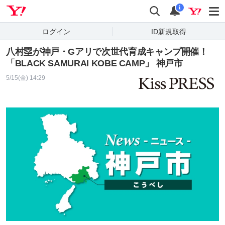
Yahoo! JAPAN
検索
通知
i
ログイン
ID新規取得
八村塁が神戸・Gアリで次世代育成キャンプ開催！
「BLACK SAMURAI KOBE CAMP」 神戸市
5/15(金) 14:29