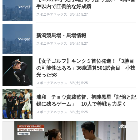
手以内で圧倒的な好成績
スポニチアネックス
8/8(土) 5:27
新潟競馬場・馬場情報
スポニチアネックス
8/8(土) 5:27
【女子ゴルフ】キンクミ首位発進！「3勝目
の可能性はある」36歳通算501試合目 小技
光った58
スポニチアネックス
8/8(土) 5:25
浦和 チョウ貴裁監督、初陣黒星「記憶と記
録に残るゲーム」 10人で善戦も力尽く
スポニチアネックス
8/8(土) 5:25