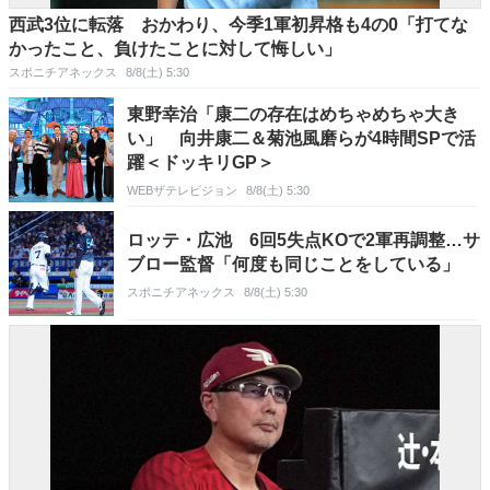
西武3位に転落 おかわり、今季1軍初昇格も4の0「打てな
かったこと、負けたことに対して悔しい」
スポニチアネックス
8/8(土) 5:30
東野幸治「康二の存在はめちゃめちゃ大き
い」 向井康二＆菊池風磨らが4時間SPで活
躍＜ドッキリGP＞
WEBザテレビジョン
8/8(土) 5:30
ロッテ・広池 6回5失点KOで2軍再調整…サ
ブロー監督「何度も同じことをしている」
スポニチアネックス
8/8(土) 5:30