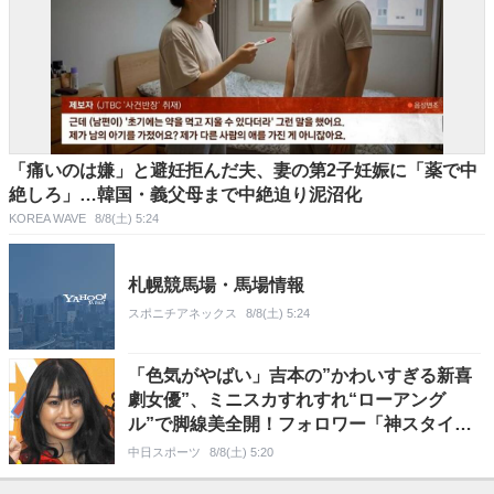
「痛いのは嫌」と避妊拒んだ夫、妻の第2子妊娠に「薬で中
絶しろ」…韓国・義父母まで中絶迫り泥沼化
KOREA WAVE
8/8(土) 5:24
札幌競馬場・馬場情報
スポニチアネックス
8/8(土) 5:24
「色気がやばい」吉本の”かわいすぎる新喜
劇女優”、ミニスカすれすれ“ローアング
ル”で脚線美全開！フォロワー「神スタイ
ル」「吉本カラーどこにもない」
中日スポーツ
8/8(土) 5:20