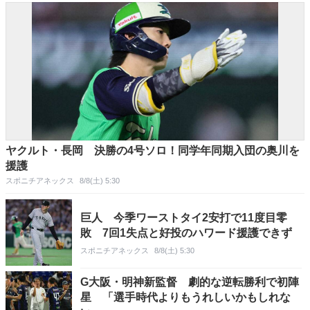
ヤクルト・長岡 決勝の4号ソロ！同学年同期入団の奥川を
援護
スポニチアネックス
8/8(土) 5:30
巨人 今季ワーストタイ2安打で11度目零
敗 7回1失点と好投のハワード援護できず
スポニチアネックス
8/8(土) 5:30
G大阪・明神新監督 劇的な逆転勝利で初陣
星 「選手時代よりもうれしいかもしれな