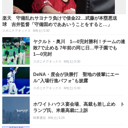
楽天 守備乱れサヨナラ負けで借金22…武藤が本塁悪送
球 吉井監督「守備固めでああいうことをすると…」
スポニチアネックス
8/8(土) 5:30
ヤクルト・奥川 1―0完封勝利！チームの連
敗7で止める 7年前の同じ日…甲子園でも
1―0完封
スポニチアネックス
8/8(土) 5:30
DeNA・度会が決勝打 聖地の後輩にエー
ル“入場行進パフォ”も披露
スポニチアネックス
8/8(土) 5:30
ホワイトハウス宴会場、高裁も差し止め ト
ランプ氏、米最高裁に上訴
時事通信
8/8(土) 5:29