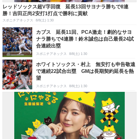
レッドソックス超V字回復 延長13回サヨナラ勝ちで8連
勝！吉田正尚2安打1打点で勝利に貢献
スポニチアネックス
8/8(土) 1:30
カブス 延長11回、PCA激走！劇的なサヨ
ナラ勝ちで4連勝！鈴木誠也は自己最長24試
合連続出塁
スポニチアネックス
8/8(土) 1:30
ホワイトソックス・村上 無安打も申告敬遠
で連続22試合出塁 GMは長期契約延長を熱
望
スポニチアネックス
8/8(土) 1:30