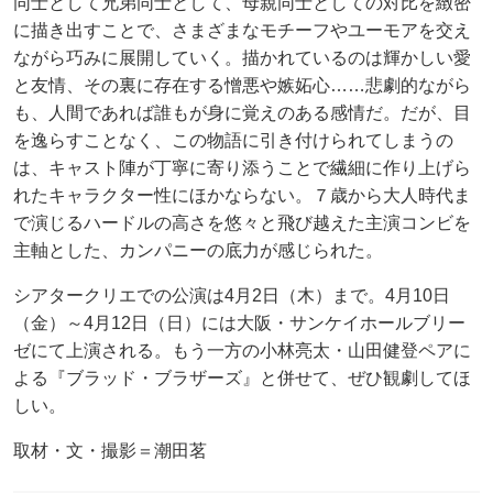
同士として兄弟同士として、母親同士としての対比を緻密
に描き出すことで、さまざまなモチーフやユーモアを交え
ながら巧みに展開していく。描かれているのは輝かしい愛
と友情、その裏に存在する憎悪や嫉妬心……悲劇的ながら
も、人間であれば誰もが身に覚えのある感情だ。だが、目
を逸らすことなく、この物語に引き付けられてしまうの
は、キャスト陣が丁寧に寄り添うことで繊細に作り上げら
れたキャラクター性にほかならない。７歳から大人時代ま
で演じるハードルの高さを悠々と飛び越えた主演コンビを
主軸とした、カンパニーの底力が感じられた。
シアタークリエでの公演は4月2日（木）まで。4月10日
（金）～4月12日（日）には大阪・サンケイホールブリー
ゼにて上演される。もう一方の小林亮太・山田健登ペアに
よる『ブラッド・ブラザーズ』と併せて、ぜひ観劇してほ
しい。
取材・文・撮影＝潮田茗