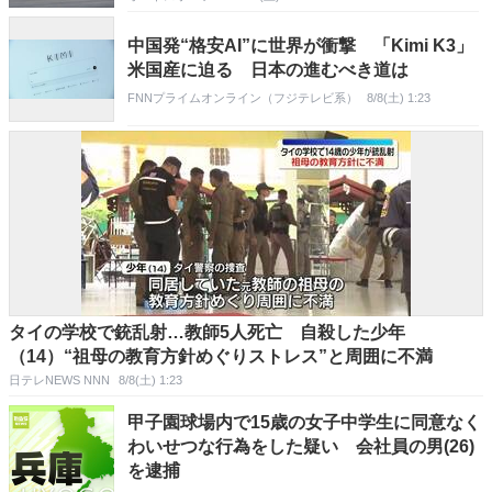
中国発“格安AI”に世界が衝撃 「Kimi K3」
米国産に迫る 日本の進むべき道は
FNNプライムオンライン（フジテレビ系）
8/8(土) 1:23
タイの学校で銃乱射…教師5人死亡 自殺した少年
（14）“祖母の教育方針めぐりストレス”と周囲に不満
日テレNEWS NNN
8/8(土) 1:23
甲子園球場内で15歳の女子中学生に同意なく
わいせつな行為をした疑い 会社員の男(26)
を逮捕