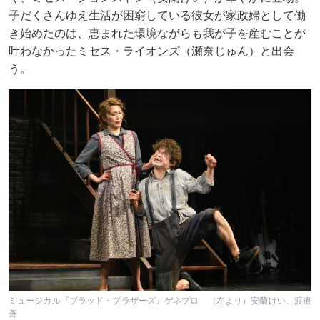
子だくさんゆえ生活が困窮している彼女が家政婦として働
き始めたのは、恵まれた環境ながらも我が子を産むことが
叶わなかったミセス・ライオンズ（瀬奈じゅん）と出会
う。
ミュージカル『ブラッド・ブラザーズ』ゲネプロ （左より）安蘭けい、渡邉
蒼