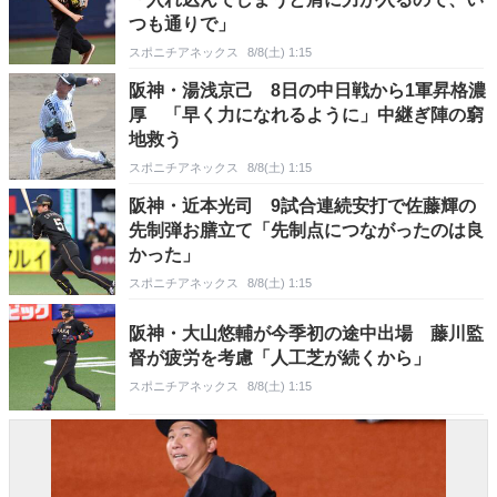
つも通りで」
スポニチアネックス
8/8(土) 1:15
阪神・湯浅京己 8日の中日戦から1軍昇格濃
厚 「早く力になれるように」中継ぎ陣の窮
地救う
スポニチアネックス
8/8(土) 1:15
阪神・近本光司 9試合連続安打で佐藤輝の
先制弾お膳立て「先制点につながったのは良
かった」
スポニチアネックス
8/8(土) 1:15
阪神・大山悠輔が今季初の途中出場 藤川監
督が疲労を考慮「人工芝が続くから」
スポニチアネックス
8/8(土) 1:15