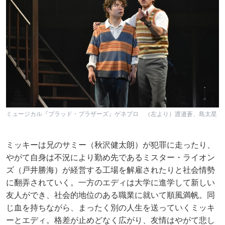
ミュージカル『ブラッド・ブラザーズ』ゲネプロ （左より）渡邉蒼、島太星
ミッキーは兄のサミー（秋沢健太朗）が犯罪に走ったり、
やがて自身は不況により勤め先であるミスター・ライオン
ズ（戸井勝海）が経営する工場を解雇されたりと社会情勢
に翻弄されていく。一方のエディは大学に進学して新しい
友人ができ、社会的地位のある職業に就いて順風満帆。同
じ血を持ちながら、まったく別の人生を送っていくミッキ
ーとエディ。格差が止めどなく広がり、友情はやがて悲し