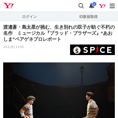
Yahoo! JAPAN
検索
通知
i
ログイン
ID新規取得
渡邉蒼・島太星が挑む、生き別れの双子が紡ぐ不朽の
名作 ミュージカル『ブラッド・ブラザーズ』“あお
しま”ペアゲネプロレポート
3/11(水) 13:43