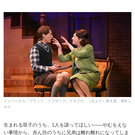
ミュージカル『ブラッド・ブラザーズ』ゲネプロ （左より）島太星、瀬奈じ
ゅん
生まれる双子のうち、1人を譲ってほしい——やむをえな
い事情から、赤ん坊のうちに兄弟は離れ離れになってしま