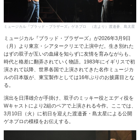
ミュージカル『ブラッド・ブラザーズ』ゲネプロ （左より）渡邉蒼、島太星
ミュージカル『ブラッド・ブラザーズ』が2026年3月9日
（月）より東京・シアタークリエで上演中だ。生き別れた
はずの双子が互いの血縁を知らずに友情を育みながらも、
時代と格差に翻弄されていく物語。1983年にイギリスで初
演されて以降、世界各国で上演されてきた名作ミュージカ
ルの日本版が、東宝製作としては16年ぶりのお披露目とな
る。
演出を日澤雄介が手掛け、双子のミッキー役とエディ役を
Wキャストにより2組のペアで上演される今作。ここでは、
3月10日（火）に初日を迎えた渡邉蒼・島太星による公開
ゲネプロの模様をお伝えする。