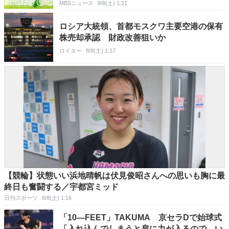
MBSニュース
8/8(土) 1:21
ロシア大統領、首都モスクワ主要空港の保有
株売却承認 財政改善狙いか
ロイター
8/8(土) 1:17
【競輪】状態いい浜地晴帆は伏見俊昭さんへの思いも胸に最
終日も奮闘する／宇都宮ミッド
日刊スポーツ
8/8(土) 1:16
「10―FEET」TAKUMA 京セラDで始球式
「入れ込んでしまうと肩に力が入るので、い