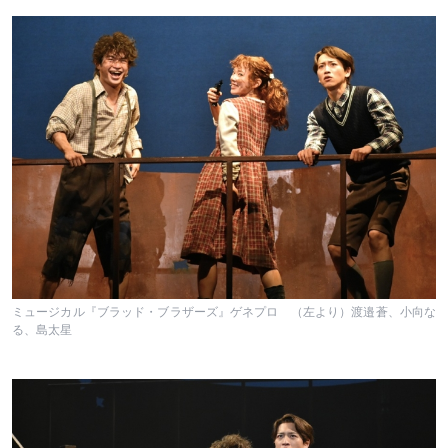
ミュージカル『ブラッド・ブラザーズ』ゲネプロ （左より）渡邉蒼、小向な
る、島太星