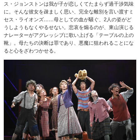
ス・ジョンストンは我が子が恋しくてたまらず過干渉気味
に。そんな彼女を疎ましく思い、完全な離別を言い渡すミ
セス・ライオンズ……母としての血が騒ぐ、2人の姿がど
うしようもなくやるせない。悲哀を煽るのが、東山演じる
ナレーターがアグレッシブに歌い上げる「テーブルの上の
靴」。母たちの決断は罪であり、悪魔に狙われることにな
ると心をざわつかせる。