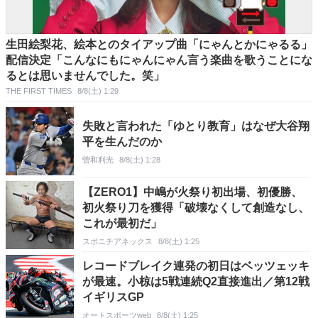
生田絵梨花、絵本とのタイアップ曲「にゃんとかにゃるる」
配信決定「こんなにもにゃんにゃん言う楽曲を歌うことにな
るとは思いませんでした。笑」
THE FIRST TIMES
8/8(土) 1:29
失敗と言われた「ゆとり教育」はなぜ大谷翔
平を生んだのか
曽和利光
8/8(土) 1:28
【ZERO1】中嶋が火祭り初出場、初優勝、
初火祭り刀を獲得「破壊なくして創造なし、
これが最初だ」
スポニチアネックス
8/8(土) 1:25
レコードブレイク連発の初日はベッツェッキ
が最速。小椋は5戦連続Q2直接進出／第12戦
イギリスGP
オートスポーツweb
8/8(土) 1:25