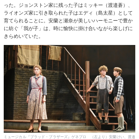
った。ジョンストン家に残った子はミッキー（渡邉蒼）、
ライオンズ家に引き取られた子はエディ（島太星）として
育てられることに。安蘭と瀬奈が美しいハーモニーで豊か
に紡ぐ「我が子」は、時に愉快に掛け合いながら楽しげに
きらめいていた。
ミュージカル『ブラッド・ブラザーズ』ゲネプロ （左より）安蘭けい、渡邉