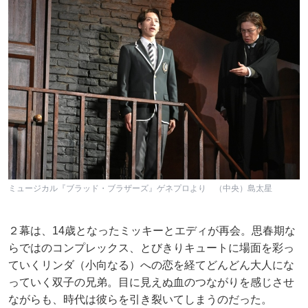
ミュージカル『ブラッド・ブラザーズ』ゲネプロより （中央）島太星
２幕は、14歳となったミッキーとエディが再会。思春期な
らではのコンプレックス、とびきりキュートに場面を彩っ
ていくリンダ（小向なる）への恋を経てどんどん大人にな
っていく双子の兄弟。目に見えぬ血のつながりを感じさせ
ながらも、時代は彼らを引き裂いてしまうのだった。