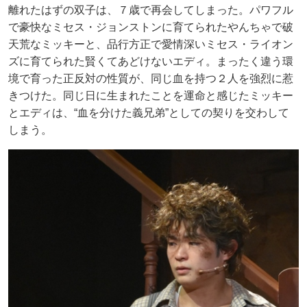
離れたはずの双子は、７歳で再会してしまった。パワフル
で豪快なミセス・ジョンストンに育てられたやんちゃで破
天荒なミッキーと、品行方正で愛情深いミセス・ライオン
ズに育てられた賢くてあどけないエディ。まったく違う環
境で育った正反対の性質が、同じ血を持つ２人を強烈に惹
きつけた。同じ日に生まれたことを運命と感じたミッキー
とエディは、“血を分けた義兄弟”としての契りを交わして
しまう。