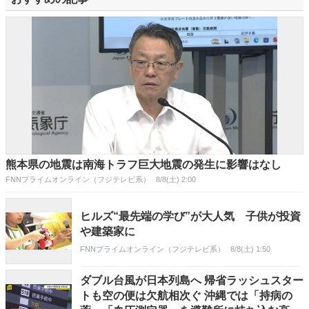
熊本県の地震は南海トラフ巨大地震の発生に影響はなし
FNNプライムオンライン（フジテレビ系）
8/8(土) 2:00
ヒルズ“最先端の学び”が大人気 子供が投資
や建築家に
FNNプライムオンライン（フジテレビ系）
8/8(土) 1:50
ダブル台風が日本列島へ 帰省ラッシュスター
トも空の便は欠航相次ぐ 沖縄では「持病の