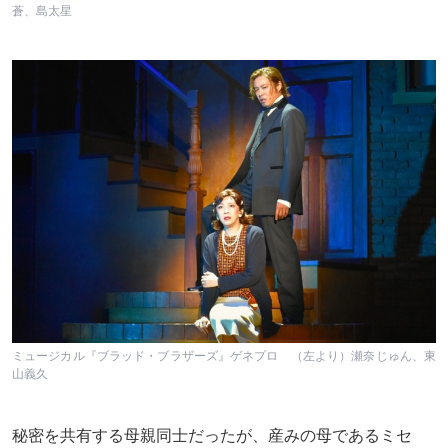
蒼、島太星
ミュージカル『ブラッド・ブラザーズ』ゲネプロ （左より）瀬奈じゅん、東
山義久
秘密を共有する母親同士だったが、産みの母であるミセ