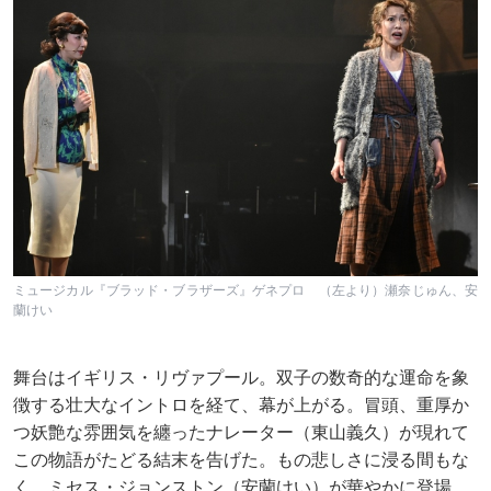
ミュージカル『ブラッド・ブラザーズ』ゲネプロ （左より）瀬奈じゅん、安
蘭けい
舞台はイギリス・リヴァプール。双子の数奇的な運命を象
徴する壮大なイントロを経て、幕が上がる。冒頭、重厚か
つ妖艶な雰囲気を纏ったナレーター（東山義久）が現れて
この物語がたどる結末を告げた。もの悲しさに浸る間もな
く、ミセス・ジョンストン（安蘭けい）が華やかに登場。