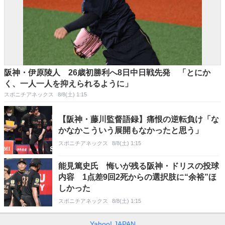
阪神・伊原陵人 26歳初勝利へ8日中日戦先発 「とにか
く、一人一人を抑えられるように」
スポニチアネックス
8/8(土) 1:15
【阪神・藤川監督語録】痛恨の逆転負け「な
かなかこういう展開もなかったと思う」
スポニチアネックス
8/8(土) 1:15
能見篤史氏 悔いが残る阪神・ドリスの投球
内容 1点差9回2死からの選択肢に“余裕”ほ
しかった
スポニチアネックス
8/8(土) 1:15
Yahoo! JAPAN