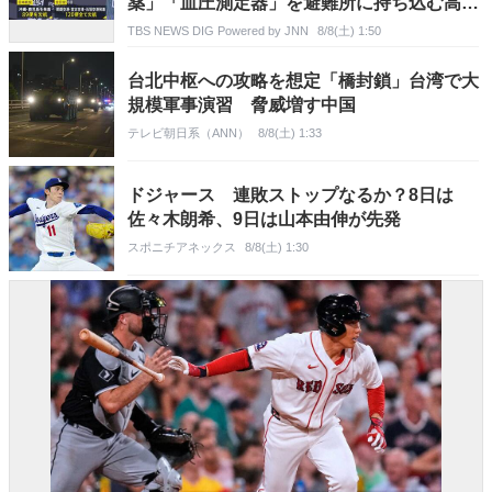
薬」「血圧測定器」を避難所に持ち込む高齢
者も 週明け15号も本州へ【news23】
TBS NEWS DIG Powered by JNN
8/8(土) 1:50
台北中枢への攻略を想定「橋封鎖」台湾で大
規模軍事演習 脅威増す中国
テレビ朝日系（ANN）
8/8(土) 1:33
ドジャース 連敗ストップなるか？8日は
佐々木朗希、9日は山本由伸が先発
スポニチアネックス
8/8(土) 1:30