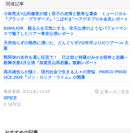
関連記事
小林亮太×山田健登が描く双子の友情と数奇な運命 ミュージカル
『ブラッド・ブラザーズ』“こばやま”ペアゲネプロ＆会見レポート
82MAJOR 観る人を元気にする、非凡な虎のようなパフォーマン
スで魅了したツアー東京公演レポート
天井知らずの熱気に沸いた、どんぐりずの2年半ぶりのツアー in 大
阪
黙阿弥の名作を通し狂言で！ 巳之助と時蔵がみせる怪奇と忠義～
歌舞伎座3月公演『加賀見山再岩藤』観劇レポート
髙木雄也らが描く、現代社会で生きる人々の苦悩 PARCO PROD
UCE 2026『ジン・ロック・ライム』が開幕
最終更新:
3/11(水) 13:43
記事へのご意見
SPICE
© SPICE
おすすめの記事