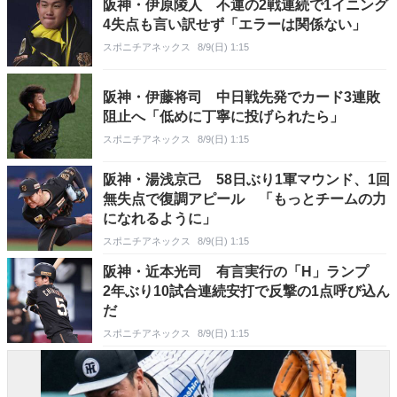
阪神・伊原陵人 不運の2戦連続で1イニング
4失点も言い訳せず「エラーは関係ない」
スポニチアネックス
8/9(日) 1:15
阪神・伊藤将司 中日戦先発でカード3連敗
阻止へ「低めに丁寧に投げられたら」
スポニチアネックス
8/9(日) 1:15
阪神・湯浅京己 58日ぶり1軍マウンド、1回
無失点で復調アピール 「もっとチームの力
になれるように」
スポニチアネックス
8/9(日) 1:15
阪神・近本光司 有言実行の「H」ランプ
2年ぶり10試合連続安打で反撃の1点呼び込ん
だ
スポニチアネックス
8/9(日) 1:15