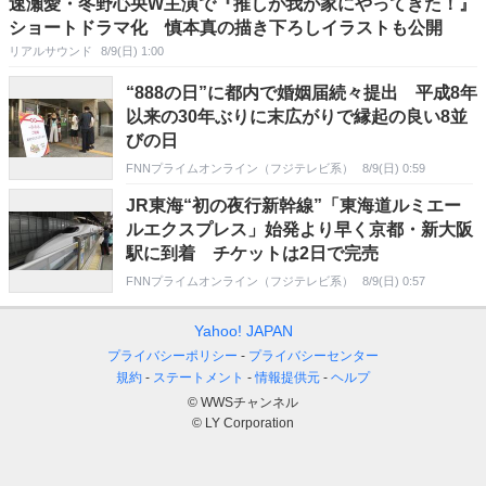
速瀬愛・冬野心央W主演で『推しが我が家にやってきた！』
ショートドラマ化 慎本真の描き下ろしイラストも公開
リアルサウンド
8/9(日) 1:00
“888の日”に都内で婚姻届続々提出 平成8年
以来の30年ぶりに末広がりで縁起の良い8並
びの日
FNNプライムオンライン（フジテレビ系）
8/9(日) 0:59
JR東海“初の夜行新幹線”「東海道ルミエー
ルエクスプレス」始発より早く京都・新大阪
駅に到着 チケットは2日で完売
FNNプライムオンライン（フジテレビ系）
8/9(日) 0:57
Yahoo! JAPAN
プライバシーポリシー
プライバシーセンター
規約
ステートメント
情報提供元
ヘルプ
© WWSチャンネル
© LY Corporation