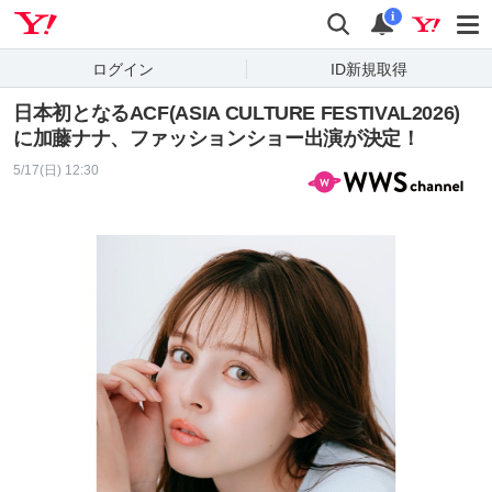
Yahoo! JAPAN
検索
通知
i
ログイン
ID新規取得
日本初となるACF(ASIA CULTURE FESTIVAL2026)
に加藤ナナ、ファッションショー出演が決定！
5/17(日) 12:30