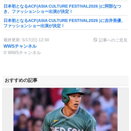
日本初となるACF(ASIA CULTURE FESTIVAL2026 )に阿部なつ
き、ファッションショー出演が決定！
日本初となるACF(ASIA CULTURE FESTIVAL2026 )に吉井美優、
ファッションショー出演が決定！
最終更新:
5/17(日) 12:30
記事へのご意見
WWSチャンネル
© WWSチャンネル
おすすめの記事