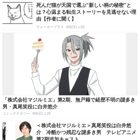
死んだ猫が天国で選ぶ“新しい柄の秘密”と
は？心温まる転生ストーリーを見逃せない理
由【作者に聞く】
ウォーカープラス
8/9(日) 1:29
「株式会社マジルミエ」第2期、無戸籍で経歴不明の謎多き
男・真尾笑役に白井悠介
コミックナタリー
8/9(日) 1:25
＜株式会社マジルミエ＞真尾笑役は白井悠
介 冷酷かつ残忍な謎多き男 テレビアニメ
第2期追加キャスト