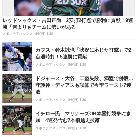
レッドソックス・吉田正尚 2安打2打点で勝利に貢献！9連
勝「何よりもチームに勢いがある」
スポニチアネックス
8/9(日) 1:30
カブス・鈴木誠也「状況に応じた打撃」で2
点適時打！5連勝に貢献
スポニチアネックス
8/9(日) 1:30
ドジャース・大谷 二盗失敗、満塁で併殺…
守護神・ディアスも誤算で今季ワースト7連
敗
スポニチアネックス
8/9(日) 1:30
イチロー氏 マリナーズOB本塁打競争に参
加 4連発含む7本柵越え披露
スポニチアネックス
8/9(日) 1:30