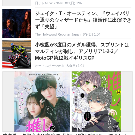
日テレNEWS NNN
8/9(日) 1:07
ジェイク・T・オースティン、『ウェイバリ
ー通りのウィザードたち』復活作に出演でき
ず「失望」
The Hollywood Reporter Japan
8/9(日) 1:04
小椋藍が3度目のメダル獲得。スプリントは
マルティンが制し、アプリリア1-2-3／
MotoGP第12戦イギリスGP
オートスポーツweb
8/9(日) 1:01