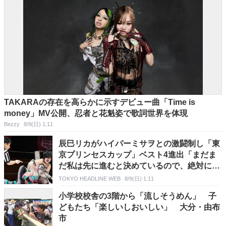
TAKARAの存在を高らかに示すデビュー曲「Time is
money」MV公開、忍者と花魁姿で歌詞世界を体現
Bezzy
8/9(日) 1:11
辰巳リカがハイパーミサヲとの激闘制し「東
京プリンセスカップ」ベスト4進出「まだま
だ私は先に進むと決めているので、絶対に勝
ち上がります」【TJPW】
TOKYO HEADLINE WEB
8/9(日) 1:11
小学校校舎の3階から「流しそうめん」 子
どもたち「楽しいしおいしい」 大分・由布
市