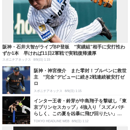
阪神・石井大智がライブBP登板 “実績組”相手に安打性わ
ずか1本 早ければ11日2軍戦で実戦復帰濃厚
スポニチアネックス
8/9(日) 1:15
阪神・神宮僚介 また零封！ブルペンに救世
主 “完全”デビューに続き2戦連続被安打ゼ
ロ
スポニチアネックス
8/9(日) 1:15
インター王者・鈴芽が中島翔子を撃破し「東
京プリンセスカップ」4強入り「スズメバチ
らしく、この夏を凶暴に飛び回りたい」
【TJPW】
TOKYO HEADLINE WEB
8/9(日) 1:12