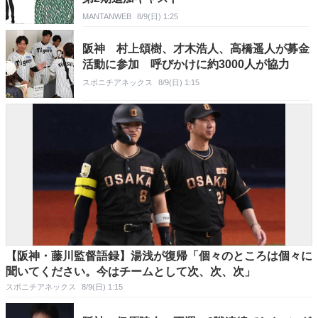
MANTANWEB
8/9(日) 1:25
阪神 村上頌樹、才木浩人、高橋遥人が募金
活動に参加 呼びかけに約3000人が協力
スポニチアネックス
8/9(日) 1:15
【阪神・藤川監督語録】湯浅が復帰「個々のところは個々に
聞いてください。今はチームとして次、次、次」
スポニチアネックス
8/9(日) 1:15