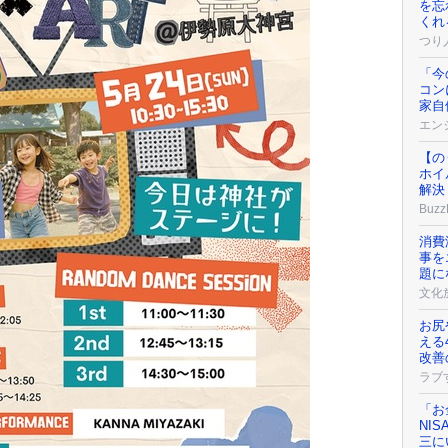
を忘
くれ
つり
「今
コン
家自
エンジ
【の
ホイ
解決
Buzz
消費
事を
題に
文化
お尻
える
改善
ラブ
「お
NI
三に