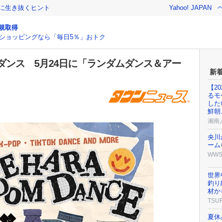
クに生き抜くヒント
Yahoo! JAPAN
規取得
ショッピングなら「毎日5％」おトク
ダンス 5月24日に「ランダムダンス＆アー
新
【2
るモ
した
鮮朝
湘南
央川
ーム
WW
世界
釣り
材か
TSU
夏休