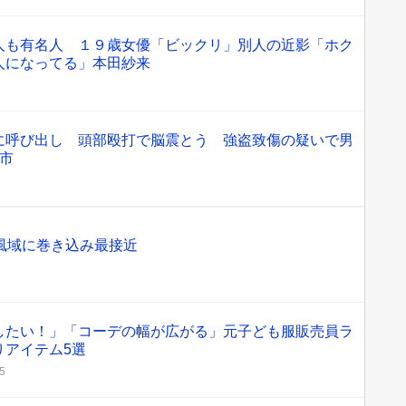
人も有名人 １９歳女優「ビックリ」別人の近影「ホク
人になってる」本田紗来
に呼び出し 頭部殴打で脳震とう 強盗致傷の疑いで男
市
風域に巻き込み最接近
したい！」「コーデの幅が広がる」元子ども服販売員ラ
りアイテム5選
55