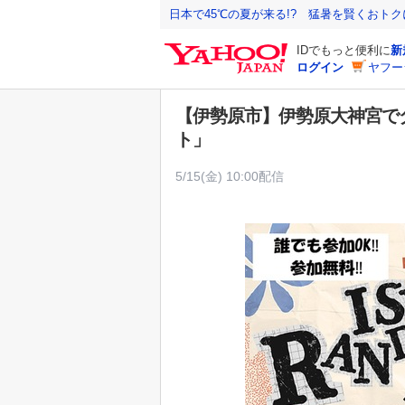
Y
日本で45℃の夏が来る!? 猛暑を賢くおト
a
IDでもっと便利に
新
h
ログイン
ヤフー
o
o
【伊勢原市】伊勢原大神宮で
!
ト」
J
A
5/15(金) 10:00配信
P
A
N