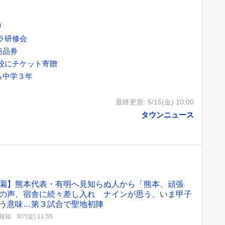
り
ラ研修会
商品券
学校にチケット寄贈
ら中学３年
最終更新:
5/15(金) 10:00
タウンニュース
園】熊本代表・有明へ見知らぬ人から「熊本、頑張
の声、宿舎に続々差し入れ ナインが思う、いま甲子
う意味…第３試合で聖地初陣
報知
8/7(金) 11:55