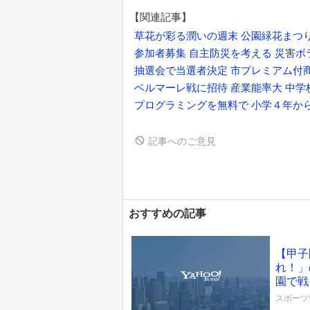
【関連記事】
草花が彩る潤いの週末 公園緑花まつ
参加者募集 自主防災を考える 災害ボ
抽選会で当選者決定 市プレミアム付
ベルマーレ戦に招待 産業能率大 中
プログラミングを無料で 小学４年か
記事へのご意見
おすすめの記事
【甲子
れ！」
園で戦
スポーツ