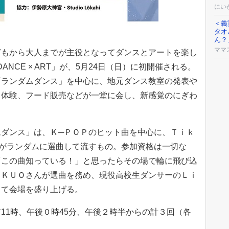
にい
＜義
タオ
ん？
ママ
もから大人までが主役となってダンスとアートを楽し
 DANCE × ART」が、5月24日（日）に初開催される。
「ランダムダンス」を中心に、地元ダンス教室の発表や
ト体験、フード販売などが一堂に会し、新感覚のにぎわ
ダンス」は、Ｋ─ＰＯＰのヒット曲を中心に、Ｔｉｋ
がランダムに選曲して流すもの。参加資格は一切な
「この曲知っている！」と思ったらその場で輪に飛び込
ＡＫＵＯさんが選曲を務め、現役高校生ダンサーのＬｉ
して会場を盛り上げる。
1時、午後０時45分、午後２時半からの計３回（各