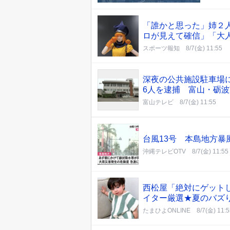
「誰かと思った」姉２
ロが見えて確信」「大
スポーツ報知
8/7(金) 11:55
深夜の公共施設駐車場
6人を逮捕 富山・砺波
富山テレビ
8/7(金) 11:55
台風13号 本島地方暴
沖縄テレビOTV
8/7(金) 11:55
西松屋「絶対にゲット
イター厳選★夏のバズ
たまひよONLINE
8/7(金) 11: