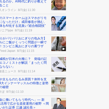
れるのか。AI時代に釣りが教えて
ること
人オンライン
8/7(金) 11:30
のスマートホームはスマホがリモ
になっただけ」成田修造が挑む、
体をAI化する泥臭い“総合格闘技”
ニアtype
8/7(金) 11:19
りがパリパリおにぎりの包み方】
ルにご飯がくっつく問題が一瞬で
！コンビニ風おにぎりの裏ワザ
Feed Japan
8/7(金) 11:15
減税が日米の火種に？ 発端の記
エコノミストが解説「まったく問
ならない」
放送ニュース
8/7(金) 11:14
や太もものたるみ原因？体幹を支
4大インナーマッスルの特徴と姿勢
の秘密
すぽ
8/7(金) 11:10
金に働いてもらう時代へ」― 新
SA活用で広がる資産運用の裾野 ＜岡
いがた証券 江越 誠社長＞