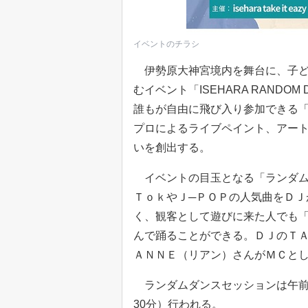
イベントのチラシ
伊勢原大神宮境内を舞台に、子ど
むイベント「ISEHARA RANDOM
誰もが自由に飛び入り参加できる
プロによるライブペイント、アー
いを創出する。
イベントの目玉となる「ランダム
ＴｏｋやＪ─ＰＯＰの人気曲をＤＪ
く、観客として遊びに来た人でも
んで踊ることができる。ＤＪのＴ
ＡＮＮＥ（リアン）さんがＭＣと
ランダムダンスセッションは午前1
30分）行われる。