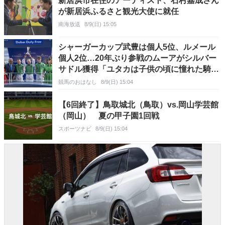
新居浜市在住のアーティスト、石村嘉成さん
が新居浜ふるさと観光大使に就任
南海放送
8/9(日) 15:05
シャーガーカップ武豊は個人5位、ルメール
個人2位…20年ぶり参戦のムーアがシルバー
サドル獲得「ユタカは子供の頃に憧れた騎
手」
競馬のおはなし
8/9(日) 15:04
【6回終了】鳥取城北（鳥取）vs.岡山学芸館
（岡山） 夏の甲子園1回戦
スポーツナビ
8/9(日) 15:04