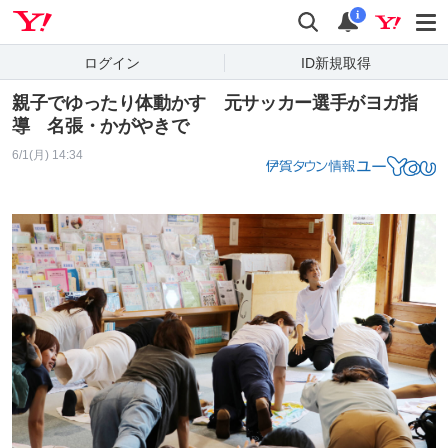
Yahoo! JAPAN
検索
通知
i
ログイン
ID新規取得
親子でゆったり体動かす 元サッカー選手がヨガ指
導 名張・かがやきで
6/1(月) 14:34