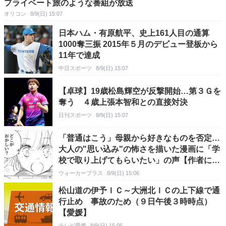
プライベート旅のような番組が放送
オリコン
8/9(日) 15:07
日本ハム・有原航平、史上161人目の通算
1000奪三振 2015年５月のデビュー登板から
11年で達成
中日スポーツ
8/9(日) 15:07
【卓球】19歳松島輝空が反撃開始…第３Ｇを
奪う ４歳上張本智和との直接対決
日刊スポーツ
8/9(日) 15:07
「普通はこう」母親から好きなものを否定…
大人の"思い込み"の怖さを描いた漫画に「学
校で取り上げてもらいたい」の声【作者に聞
く】
ウォーカープラス
8/9(日) 15:06
松山道の伊予ＩＣ～大洲北ＩＣの上下線で通
行止め 事故のため（９日午後３時時点）
【愛媛】
テレビ愛媛
8/9(日) 15:06