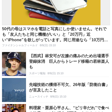
50代の母はスマホを電話と写真にしか使いません。それで
も「友人たちと同じ機種がいい」と「20万円」近
い“iPhone”を欲しがっています。同じ用途なら「10万円以
下」の“Android”でも十分でしょうか？
ファイナンシャルフィールド
8/9(日) 15:10
【西武】林安可が左膝の痛みのため出場選手
登録抹消 巨人からトレード移籍の若林楽人
も
スポーツ報知
8/9(日) 15:10
先端技術の獲得不可欠、26年版「防衛白書」
が言及したこと
ニュースイッチ
8/9(日) 15:10
料理家・栗原心平さん、“ピリ辛だれ”で食べ