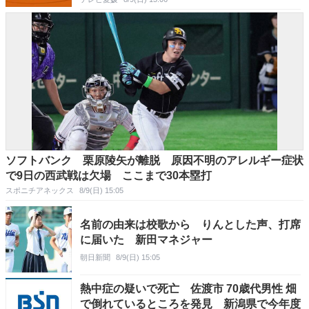
ソフトバンク 栗原陵矢が離脱 原因不明のアレルギー症状
で9日の西武戦は欠場 ここまで30本塁打
スポニチアネックス
8/9(日) 15:05
名前の由来は校歌から りんとした声、打席
に届いた 新田マネジャー
朝日新聞
8/9(日) 15:05
熱中症の疑いで死亡 佐渡市 70歳代男性 畑
で倒れているところを発見 新潟県で今年度