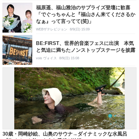
福原遥、福山雅治のサプライズ登壇に歓喜
「でぐっちゃんと『福山さん来てくださるか
なぁ』って言ってて(笑)」
WEBザテレビジョン
8/9(日) 15:09
BE:FIRST、世界的音楽フェスに出演 本気
と気迫に満ちたノンストップステージを披露
vois ヴォイス
8/9(日) 15:08
30歳・岡崎紗絵、山奥のサウナ→ダイナミックな水風呂