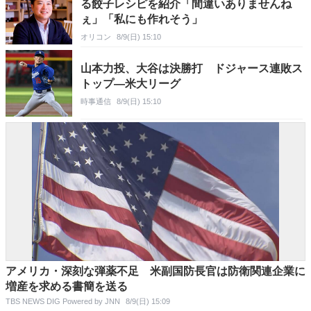
る餃子レシピを紹介「間違いありませんね
ぇ」「私にも作れそう」
オリコン
8/9(日) 15:10
山本力投、大谷は決勝打 ドジャース連敗ス
トップ―米大リーグ
時事通信
8/9(日) 15:10
アメリカ・深刻な弾薬不足 米副国防長官は防衛関連企業に
増産を求める書簡を送る
TBS NEWS DIG Powered by JNN
8/9(日) 15:09