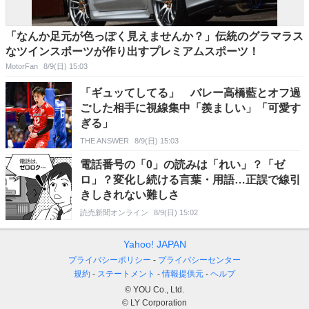
「なんか足元が色っぽく見えませんか？」伝統のグラマラス
なツインスポーツが作り出すプレミアムスポーツ！
MotorFan
8/9(日) 15:03
「ギュッてしてる」 バレー高橋藍とオフ過
ごした相手に視線集中「羨ましい」「可愛す
ぎる」
THE ANSWER
8/9(日) 15:03
電話番号の「0」の読みは「れい」？「ゼ
ロ」？変化し続ける言葉・用語…正誤で線引
きしきれない難しさ
読売新聞オンライン
8/9(日) 15:02
Yahoo! JAPAN
プライバシーポリシー
プライバシーセンター
規約
ステートメント
情報提供元
ヘルプ
© YOU Co., Ltd.
© LY Corporation