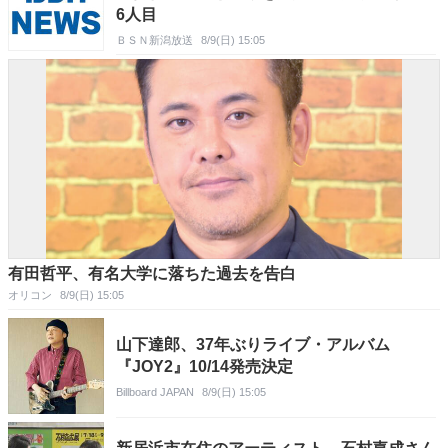
6人目
ＢＳＮ新潟放送
8/9(日) 15:05
有田哲平、有名大学に落ちた過去を告白
オリコン
8/9(日) 15:05
山下達郎、37年ぶりライブ・アルバム
『JOY2』10/14発売決定
Billboard JAPAN
8/9(日) 15:05