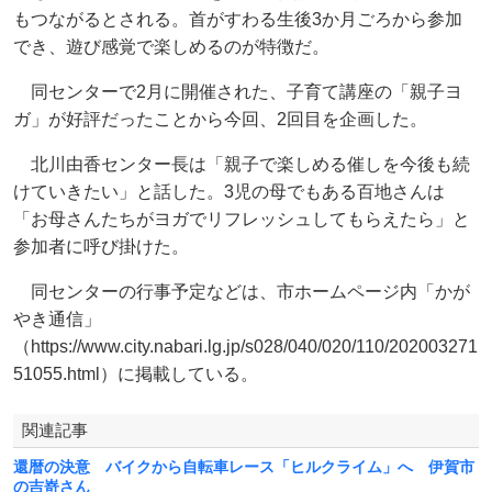
もつながるとされる。首がすわる生後3か月ごろから参加
でき、遊び感覚で楽しめるのが特徴だ。
同センターで2月に開催された、子育て講座の「親子ヨ
ガ」が好評だったことから今回、2回目を企画した。
北川由香センター長は「親子で楽しめる催しを今後も続
けていきたい」と話した。3児の母でもある百地さんは
「お母さんたちがヨガでリフレッシュしてもらえたら」と
参加者に呼び掛けた。
同センターの行事予定などは、市ホームページ内「かが
やき通信」
（https://www.city.nabari.lg.jp/s028/040/020/110/202003271
51055.html）に掲載している。
関連記事
還暦の決意 バイクから自転車レース「ヒルクライム」へ 伊賀市
の吉嵜さん