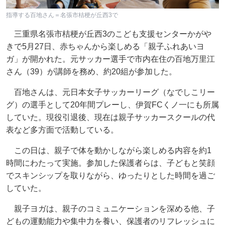
指導する百地さん＝名張市桔梗が丘西3で
三重県名張市桔梗が丘西3のこども支援センターかがや
きで5月27日、赤ちゃんから楽しめる「親子ふれあいヨ
ガ」が開かれた。元サッカー選手で市内在住の百地万里江
さん（39）が講師を務め、約20組が参加した。
百地さんは、元日本女子サッカーリーグ（なでしこリー
グ）の選手として20年間プレーし、伊賀FCくノ一にも所属
していた。現役引退後、現在は親子サッカースクールの代
表など多方面で活動している。
この日は、親子で体を動かしながら楽しめる内容を約1
時間にわたって実施。参加した保護者らは、子どもと笑顔
でスキンシップを取りながら、ゆったりとした時間を過ご
していた。
親子ヨガは、親子のコミュニケーションを深める他、子
どもの運動能力や集中力を養い、保護者のリフレッシュに