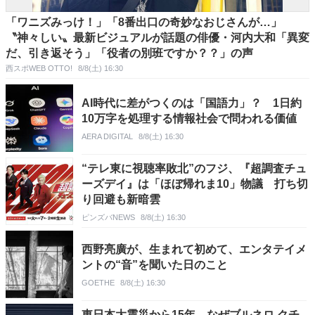
「ワニズみっけ！」「8番出口の奇妙なおじさんが…」
〝神々しい〟最新ビジュアルが話題の俳優・河内大和「異変
だ、引き返そう」「役者の別班ですか？？」の声
西スポWEB OTTO!
8/8(土) 16:30
AI時代に差がつくのは「国語力」？ 1日約
10万字を処理する情報社会で問われる価値
AERA DIGITAL
8/8(土) 16:30
“テレ東に視聴率敗北”のフジ、『超調査チュ
ーズデイ』は「ほぼ帰れま10」物議 打ち切
り回避も新暗雲
ピンズバNEWS
8/8(土) 16:30
西野亮廣が、生まれて初めて、エンタテイメ
ントの“音”を聞いた日のこと
GOETHE
8/8(土) 16:30
東日本大震災から15年。なぜブルネロ クチ