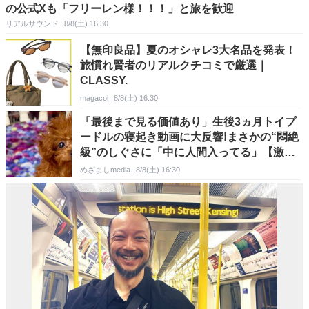
の公式Xも「フリーレン様！！！」と旅を歓迎
リアルサウンド
8/8(土) 16:30
【無印良品】夏のオシャレ3大名品を発表！
旅慣れ賢者のリアルクチコミで厳選｜
CLASSY.
magacol
8/8(土) 16:30
「最後まで見る価値あり」生後3ヵ月トイプ
ードルの寝起き動画に大反響!まさかの“悶絶
級”のしぐさに「中に人間入ってる」【激か
わアニマル奇跡の瞬間】
めざましmedia
8/8(土) 16:30