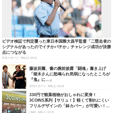
ビデオ検証で判定覆った東日本国際大昌平監督「二塁走者の
シグナルがあったのでイチかバチか」チャレンジ成功が決勝
点につながる
中日スポーツ
8/8(土) 16:31
藤波辰爾、書の腕前披露「闘魂」書き上げ
「猪木さんに怒鳴られ気弱になったところが
『鬼』に…」
日刊スポーツ
8/8(土) 16:31
330円で観葉植物がおしゃれに変身！
3COINS系列【サリュ！】軽くて割れにくい
フリルデザインの「鉢カバー」が可愛い！フ
リルが可愛い！
LIMO
8/8(土) 16:31