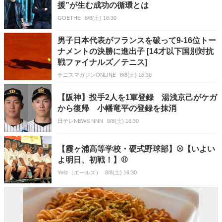
援”が生む成功の循環とは
GOETHE
8/8(土) 16:30
男子日本代表がフランスを破って9-16位トー
ナメントの決勝に進出子 [14才以下国別対抗
戦ファイナルズ／テニス]
テニスマガジンONLINE
8/8(土) 16:30
【阪神】投手2人を1軍登録 湯浅京己がケガ
から復帰 小幡竜平の登録を抹消
日テレNEWS NNN
8/8(土) 16:30
【霞ヶ浦高等学校・硬式野球部】⚾【いよい
よ明日、初戦！】⚾
Yellz（エールズ）
8/8(土) 16:30