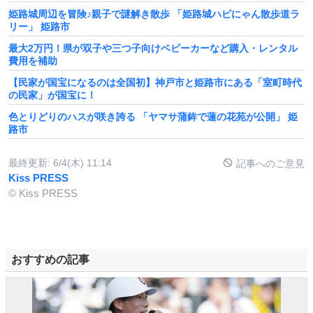
姫路城周辺を冒険♪親子で謎解き散歩 「姫路城ハピにゃん散歩道ラ
リー」 姫路市
最大2万円！県が双子や三つ子向けベビーカーなど購入・レンタル
費用を補助
【民家が国宝になるのは全国初】神戸市と姫路市にある「室町時代
の民家」が国宝に！
色とりどりのハスが咲き誇る 「ヤマサ蒲鉾で蓮の花苑が公開」 姫
路市
最終更新:
6/4(木) 11:14
記事へのご意見
Kiss PRESS
© Kiss PRESS
おすすめの記事