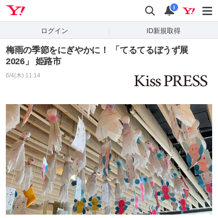
Yahoo! JAPAN
検索
通知
i
ログイン
ID新規取得
梅雨の季節をにぎやかに！ 「てるてるぼうず展
2026」 姫路市
6/4(木) 11:14