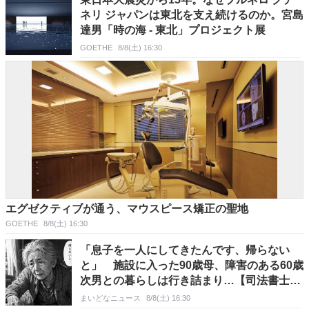
ネリ ジャパンは東北を支え続けるのか。宮島
達男「時の海 - 東北」プロジェクト展
GOETHE
8/8(土) 16:30
エグゼクティブが通う、マウスピース矯正の聖地
GOETHE
8/8(土) 16:30
「息子を一人にしてきたんです、帰らない
と」 施設に入った90歳母、障害のある60歳
次男との暮らしは行き詰まり…【司法書士の
現場から】
まいどなニュース
8/8(土) 16:30