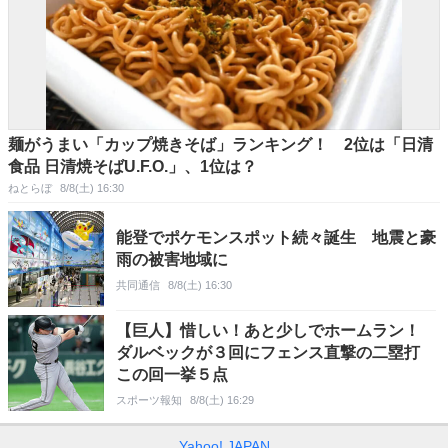
麺がうまい「カップ焼きそば」ランキング！ 2位は「日清
食品 日清焼そばU.F.O.」、1位は？
ねとらぼ
8/8(土) 16:30
能登でポケモンスポット続々誕生 地震と豪
雨の被害地域に
共同通信
8/8(土) 16:30
【巨人】惜しい！あと少しでホームラン！
ダルベックが３回にフェンス直撃の二塁打
この回一挙５点
スポーツ報知
8/8(土) 16:29
Yahoo! JAPAN