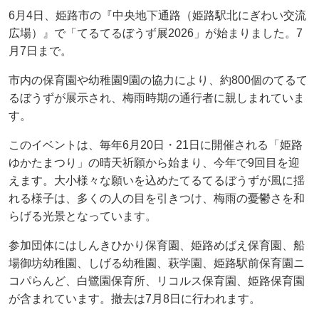
6月4日、姫路市の『中央地下通路（姫路駅北にぎわい交流
広場）』で「てるてるぼうず展2026」が始まりました。7
月7日まで。
市内の保育園や幼稚園9園の協力により、約800個のてるて
るぼうずが展示され、梅雨時期の通行者に親しまれていま
す。
このイベントは、毎年6月20日・21日に開催される「姫路
ゆかたまつり」の晴天祈願から始まり、今年で9回目を迎
えます。大小様々な願いを込めたてるてるぼうずが風に揺
れる様子は、多くの人の目を引きつけ、梅雨の憂鬱さを和
らげる光景となっています。
参加団体にはしんきひかり保育園、姫路めばえ保育園、船
場御坊幼稚園、しげる幼稚園、萩学園、姫路駅前保育園ニ
コパらんど、白鷺園保育所、リコルス保育園、姫路保育園
が含まれています。撤去は7月8日に行われます。