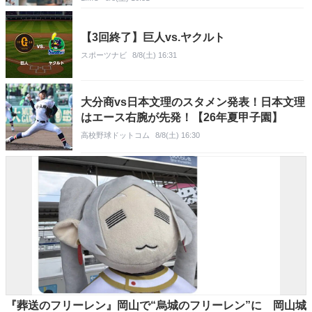
【3回終了】巨人vs.ヤクルト
スポーツナビ
8/8(土) 16:31
大分商vs日本文理のスタメン発表！日本文理
はエース右腕が先発！【26年夏甲子園】
高校野球ドットコム
8/8(土) 16:30
『葬送のフリーレン』岡山で“烏城のフリーレン”に 岡山城