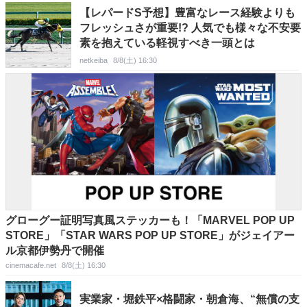
【レパードS予想】豊富なレース経験よりも
フレッシュさが重要!? 人気でも様々な不安要
素を抱えている軽視すべき一頭とは
netkeiba
8/8(土) 16:30
グローグー証明写真風ステッカーも！「MARVEL POP UP
STORE」「STAR WARS POP UP STORE」がジェイアー
ル京都伊勢丹で開催
cinemacafe.net
8/8(土) 16:30
実業家・堀鉄平×格闘家・朝倉海、“無償の支