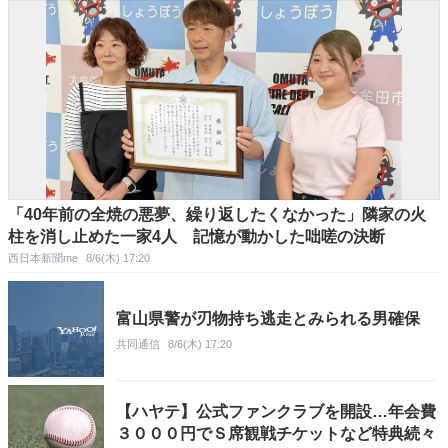
「40年前の全焼の悪夢、繰り返したくなかった」隣家の火
柱を消し止めた一家4人 記憶が動かした咄嗟の決断
西日本新聞me
8/6(木) 17:20
富山県警が刃物持ち逃走とみられる男確保
共同通信
8/6(木) 17:20
【ハヤテ】公式ファンクラブを開設…年会費
３０００円でＳ席観戦チケットなど特典続々