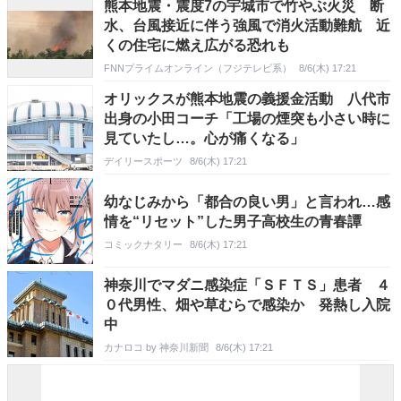
熊本地震・震度7の宇城市で竹やぶ火災 断
水、台風接近に伴う強風で消火活動難航 近
くの住宅に燃え広がる恐れも
FNNプライムオンライン（フジテレビ系）
8/6(木) 17:21
オリックスが熊本地震の義援金活動 八代市
出身の小田コーチ「工場の煙突も小さい時に
見ていたし…。心が痛くなる」
デイリースポーツ
8/6(木) 17:21
幼なじみから「都合の良い男」と言われ…感
情を“リセット”した男子高校生の青春譚
コミックナタリー
8/6(木) 17:21
神奈川でマダニ感染症「ＳＦＴＳ」患者 ４
０代男性、畑や草むらで感染か 発熱し入院
中
カナロコ by 神奈川新聞
8/6(木) 17:21