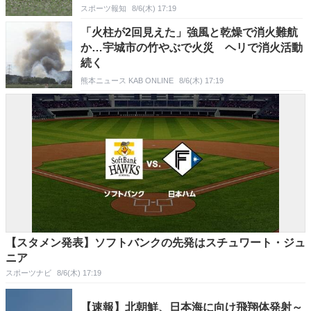
スポーツ報知
8/6(木) 17:19
「火柱が2回見えた」強風と乾燥で消火難航
か…宇城市の竹やぶで火災 ヘリで消火活動
続く
熊本ニュース KAB ONLINE
8/6(木) 17:19
【スタメン発表】ソフトバンクの先発はスチュワート・ジュ
ニア
スポーツナビ
8/6(木) 17:19
【速報】北朝鮮、日本海に向け飛翔体発射～