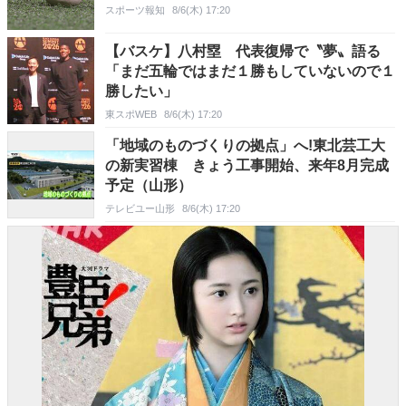
スポーツ報知
8/6(木) 17:20
【バスケ】八村塁 代表復帰で〝夢〟語る
「まだ五輪ではまだ１勝もしていないので１
勝したい」
東スポWEB
8/6(木) 17:20
「地域のものづくりの拠点」へ!東北芸工大
の新実習棟 きょう工事開始、来年8月完成
予定（山形）
テレビユー山形
8/6(木) 17:20