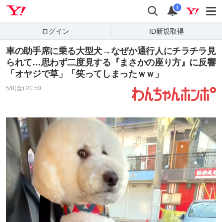
Yahoo! JAPAN
検索
通知
i
ログイン
ID新規取得
車の助手席に乗る大型犬→なぜか通行人にチラチラ見
られて…思わず二度見する『まさかの座り方』に反響
「オヤジで草」「笑ってしまったｗｗ」
5/8(金) 20:50