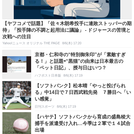
【ヤフコメで話題】「佐々木朗希投手に連敗ストッパーの期
待」「投手陣の不調と起用法に議論」 - ドジャースの苦境と
次戦への注目
Yahoo!ニュース オリジナル THE PAGE
8/6(木) 17:20
京都・仁和寺の“特別御朱印”が「素敵すぎ
る！」と話題⇨“黒猫”の由来は日本最古の
「ペット日記」、授与日はいつ？
ハフポスト日本版
8/6(木) 17:19
【ソフトバンク】松本晴「やっと投げられ
る」中14日で７日西武戦先発 ７勝目へ「い
い感覚」
日刊スポーツ
8/6(木) 17:19
【ハヤテ】ソフトバンクから育成の盛島稜大
捕手を派遣受け入れ…今季は２軍で１４試合
出場