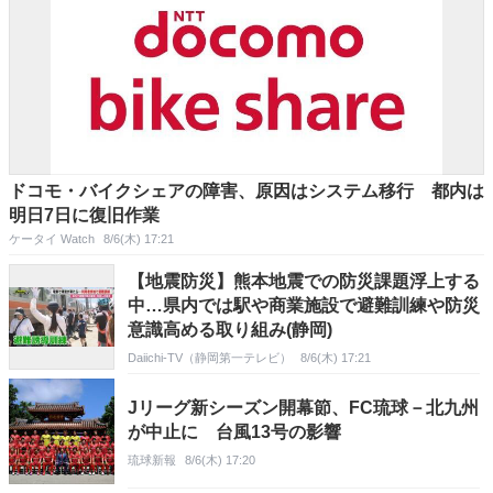
ドコモ・バイクシェアの障害、原因はシステム移行 都内は
明日7日に復旧作業
ケータイ Watch
8/6(木) 17:21
【地震防災】熊本地震での防災課題浮上する
中…県内では駅や商業施設で避難訓練や防災
意識高める取り組み(静岡)
Daiichi-TV（静岡第一テレビ）
8/6(木) 17:21
Jリーグ新シーズン開幕節、FC琉球－北九州
が中止に 台風13号の影響
琉球新報
8/6(木) 17:20