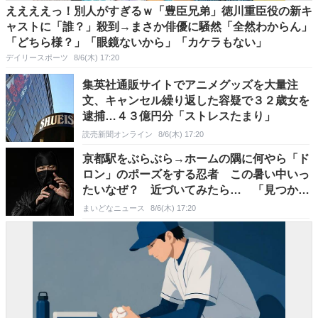
ええええっ！別人がすぎるｗ「豊臣兄弟」徳川重臣役の新キ
ャストに「誰？」殺到→まさか俳優に騒然「全然わからん」
「どちら様？」「眼鏡ないから」「カケラもない」
デイリースポーツ
8/6(木) 17:20
集英社通販サイトでアニメグッズを大量注
文、キャンセル繰り返した容疑で３２歳女を
逮捕…４３億円分「ストレスたまり」
読売新聞オンライン
8/6(木) 17:20
京都駅をぶらぶら→ホームの隅に何やら「ド
ロン」のポーズをする忍者 この暑い中いっ
たいなぜ？ 近づいてみたら… 「見つかる
なんて未熟」
まいどなニュース
8/6(木) 17:20