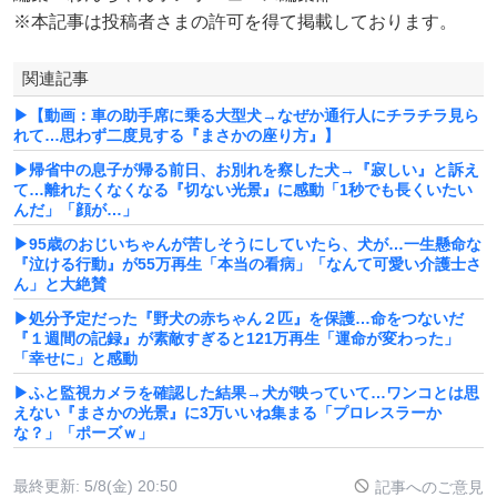
※本記事は投稿者さまの許可を得て掲載しております。
関連記事
▶【動画：車の助手席に乗る大型犬→なぜか通行人にチラチラ見ら
れて…思わず二度見する『まさかの座り方』】
▶帰省中の息子が帰る前日、お別れを察した犬→『寂しい』と訴え
て…離れたくなくなる『切ない光景』に感動「1秒でも長くいたい
んだ」「顔が…」
▶95歳のおじいちゃんが苦しそうにしていたら、犬が…一生懸命な
『泣ける行動』が55万再生「本当の看病」「なんて可愛い介護士さ
ん」と大絶賛
▶処分予定だった『野犬の赤ちゃん２匹』を保護…命をつないだ
『１週間の記録』が素敵すぎると121万再生「運命が変わった」
「幸せに」と感動
▶ふと監視カメラを確認した結果→犬が映っていて…ワンコとは思
えない『まさかの光景』に3万いいね集まる「プロレスラーか
な？」「ポーズｗ」
最終更新:
5/8(金) 20:50
記事へのご意見