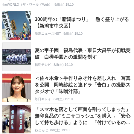
theWORLD（ザ・ワールドWeb）
8/8(土) 19:10
300周年の「新潟まつり」 熱く盛り上がる
【新潟市中央区】
新潟ニュースNST
8/8(土) 19:10
夏の甲子園 福島代表・東日大昌平が初戦突
破 白樺学園との激闘を制す
福島テレビ
8/8(土) 19:10
＜佐々木希＞手作りみそ汁を差し入れ 写真
を公開 岡崎紗絵と連ドラ「告白」の撮影ス
タジオで「味噌汁部」
毎日キレイ
8/8(土) 19:10
「スマホを落として画面を割ってしまった」
無印良品の“ミニサコッシュ”を購入→「安心
して持ち歩ける」ように 「付けているのを
忘れるくらい軽い」など好評
ねとらぼ
8/8(土) 19:10