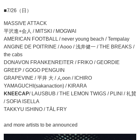
■7/26（日）
MASSIVE ATTACK
平沢進+会人 / MITSKI / MOGWAI
AMERICAN FOOTBALL / never young beach / Tempalay
ANGINE DE POITRINE / Aooo / 浅井健一 / THE BREAKS /
the cabs
DONAVON FRANKENREITER / FRIKO / GEORDIE
GREEP / GOGO PENGUIN
GRAPEVINE / 平井 大 / んoon / ICHIRO
YAMAGUCHI(sakanaction) / KIRARA
KNEECAP
/ LAUSBUB / THE LEMON TWIGS / PLINI / 礼賛
/ SOFIA ISELLA
TAKKYU ISHINO / TĀL FRY
and more artists to be announced