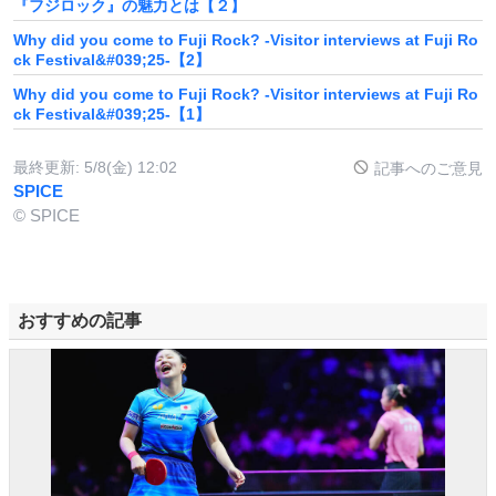
『フジロック』の魅力とは【２】
Why did you come to Fuji Rock? -Visitor interviews at Fuji Ro
ck Festival&#039;25-【2】
Why did you come to Fuji Rock? -Visitor interviews at Fuji Ro
ck Festival&#039;25-【1】
最終更新:
5/8(金) 12:02
記事へのご意見
SPICE
© SPICE
おすすめの記事