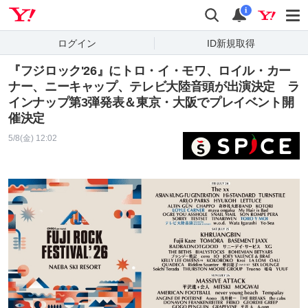
Yahoo! JAPAN
検索
通知
i
ログイン
ID新規取得
『フジロック'26』にトロ・イ・モワ、ロイル・カー
ナー、ニーキャップ、テレビ大陸音頭が出演決定 ラ
インナップ第3弾発表＆東京・大阪でプレイベント開
催決定
5/8(金) 12:02