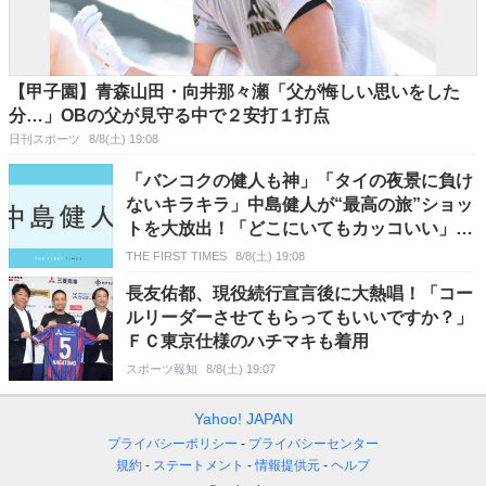
【甲子園】青森山田・向井那々瀬「父が悔しい思いをした
分…」OBの父が見守る中で２安打１打点
日刊スポーツ
8/8(土) 19:08
「バンコクの健人も神」「タイの夜景に負け
ないキラキラ」中島健人が“最高の旅”ショッ
トを大放出！「どこにいてもカッコいい」
「顔が小さい！」の声
THE FIRST TIMES
8/8(土) 19:08
長友佑都、現役続行宣言後に大熱唱！「コー
ルリーダーさせてもらってもいいですか？」
ＦＣ東京仕様のハチマキも着用
スポーツ報知
8/8(土) 19:07
Yahoo! JAPAN
プライバシーポリシー
プライバシーセンター
規約
ステートメント
情報提供元
ヘルプ