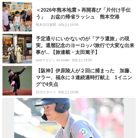
＜2026年熊本地震＞再開喜び「片付け手伝
う」 お盆の帰省ラッシュ 熊本空港
熊本日日新聞
8/8(土) 19:09
予定通りにいかないのが「アラ還旅」の現
実。還暦記念のヨーロッパ旅行で大変な出来
事が... 【旅連載・太田篤子】
webマガジン mi-mollet
8/8(土) 19:09
【阪神】伊原陵人が２回に捕まった 加藤、
マラー、福永に３連続適時打献上 1イニン
グで4失点
日刊スポーツ
8/8(土) 19:08