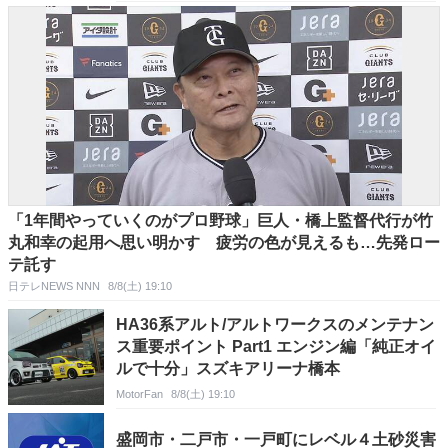
「1年間やっていくのがプロ野球」巨人・橋上監督代行が竹
丸和幸の起用へ思い明かす 疲労の色が見えるも…先発ロー
テ託す
日テレNEWS NNN
8/8(土) 19:10
HA36系アルト/アルトワークスのメンテナン
ス重要ポイント Part1 エンジン編「純正オイ
ルで十分」スズキアリーナ橋本
MotorFan
8/8(土) 19:10
盛岡市・二戸市・一戸町にレベル４土砂災害