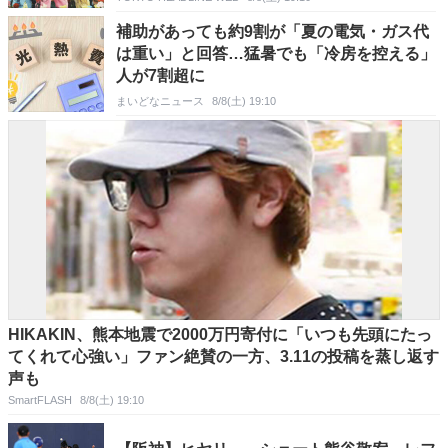
補助があっても約9割が「夏の電気・ガス代
は重い」と回答…猛暑でも「冷房を控える」
人が7割超に
まいどなニュース
8/8(土) 19:10
HIKAKIN、熊本地震で2000万円寄付に「いつも先頭にたっ
てくれて心強い」ファン絶賛の一方、3.11の投稿を蒸し返す
声も
SmartFLASH
8/8(土) 19:10