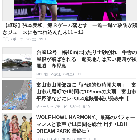
【卓球】張本美和、第３ゲーム落とす 一進一退の攻防が続
きジュースにもつれ込んだ末11－13
日刊スポーツ
8/8(土) 19:10
台風13号 幅40mにわたり土砂崩れ 牛舎の
屋根が飛ばされる 奄美地方は広い範囲が強
風域 鹿児島
MBC南日本放送
8/8(土) 19:10
富山市山間部西に「記録的短時間大雨」 富
山市八尾町で1時間に109mmの大雨 富山市
平野部などにレベル4危険警報が発表中【雨
と風のシミュレーション】
チューリップテレビ
8/8(土) 19:10
WOLF HOWL HARMONY、最高のパフォー
マンスと歌声で11日間を総仕上げ〈LDH
DREAM PARK 最終日〉
TOKYO HEADLINE WEB
8/8(土) 19:10