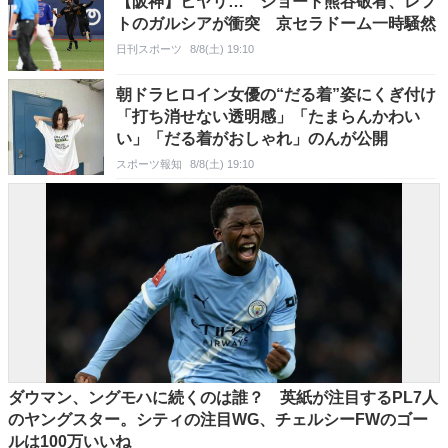
【阪神】ヒヤリ… ショート熊谷敬宥、レフ
トのガルシアが衝突 京セラドーム一時騒然
日刊スポーツ
8/8(土) 19:10
朝ドラヒロイン女優の“だる着”姿にくぎ付け
「打ち消せない透明感」「たまらんかわい
い」「だる着がおしゃれ」のんが公開
スポーツ報知
8/8(土) 19:10
ダウマン、ングモハに続くのは誰？ 英紙が注目するPL7人
のヤングスター。シティの注目WG、チェルシーFWのゴー
ルは100万いいね