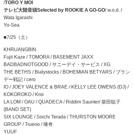
/
TORO Y MOI
テレビ大陸音頭
Selected by ROOKIE A GO-GO
/ w.o.d. /
Wata Igarashi
Yo-Sea
■7/25（土）
KHRUANGBIN
Fujii Kaze / TOMORA / BASEMENT JAXX
BADBADNOTGOOD / サニーデイ・サービス / XG
THE BETHS / Bialystocks / BOHEMIAN BETYARS / ブラン
デー戦記 / cero
IO / JOEY VALENCE & BRAE / KELLY LEE OWENS (DJ) /
KOKOROKO / Kroi
LA LOM / OAU / QUADECA / Riddim Saunter/ 柴田聡子
(BAND SET)
SIX LOUNGE / Soichi Terada / THURSTON MOORE
GROUP / Trueno / 唾奇
YUUF