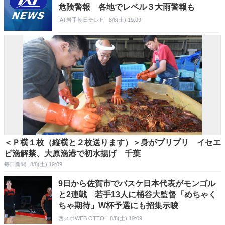
危険警報 各地でレベル３大雨警報も
IAT岩手朝日テレビ
8/8(土) 19:09
＜Ｐ横１枚（縦横と２枚送ります）＞身がプリプリ イセエ
ビ漁解禁、大原漁港で初水揚げ 千葉
毎日新聞
8/8(土) 19:09
9日から佐賀市でバスケ日本代表がモンゴル
と2連戦 若手13人に桶谷大監督「めちゃく
ちゃ期待」W杯予選にも招集示唆
西スポWEB OTTO!
8/8(土) 19:09