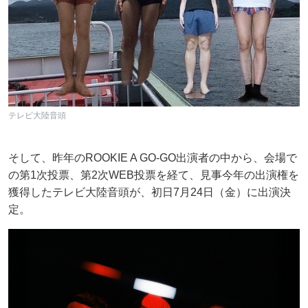
テレビ大陸音頭
そして、昨年のROOKIE A GO-GO出演者の中から、会場で
の第1次投票、第2次WEB投票を経て、見事今年の出演権を
獲得したテレビ大陸音頭が、初日7月24日（金）に出演決
定。