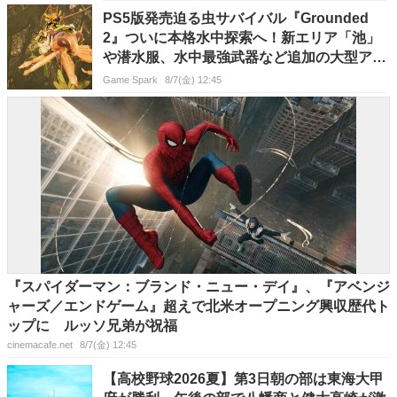
PS5版発売迫る虫サバイバル『Grounded
2』ついに本格水中探索へ！新エリア「池」
や潜水服、水中最強武器など追加の大型アプ
デ8月11日配信
Game Spark
8/7(金) 12:45
『スパイダーマン：ブランド・ニュー・デイ』、『アベンジ
ャーズ／エンドゲーム』超えで北米オープニング興収歴代ト
ップに ルッソ兄弟が祝福
cinemacafe.net
8/7(金) 12:45
【高校野球2026夏】第3日朝の部は東海大甲