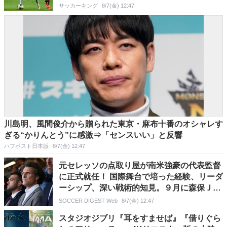
サッカーキング
8/7(金) 12:47
川島明、風間俊介から贈られた東京・麻布十番のオシャレす
ぎる“かりんとう”に感激⇒「センスいい」と反響
ハフポスト日本版
8/7(金) 12:47
元セレッソの点取り屋が南米強豪の代表監督
に正式就任！ 国際舞台で培った経験、リーダ
ーシップ、深い戦術的知見。９月に森保Ｊと
対戦
SOCCER DIGEST Web
8/7(金) 12:47
スタジオジブリ『耳をすませば』『借りぐら