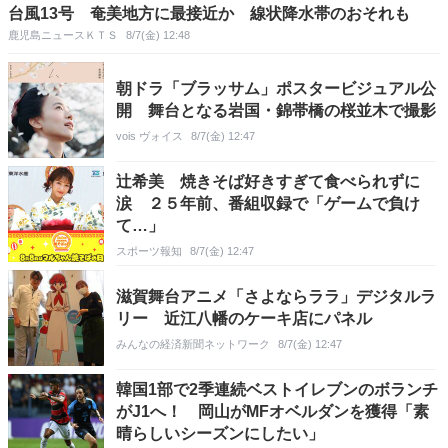
台風13号 奄美地方に最接近か 線状降水帯のおそれも
鹿児島ニュースＫＴＳ
8/7(金) 12:48
朝ドラ「ブラッサム」ポスタービジュアル公
開 舞台となる岩国・錦帯橋の桜並木で撮影
vois ヴォイス
8/7(金) 12:47
辻希美 焼きそば好きすぎて食べられずに
涙 ２５年前、番組収録で「ゲームで負け
て…」
スポーツ報知
8/7(金) 12:47
滋賀舞台アニメ「さよならララ」デジタルラ
リー 近江八幡のケーキ店にパネル
みんなの経済新聞ネットワーク
8/7(金) 12:47
韓国1部で2季連続ベストイレブンのボランチ
がJ1へ！ 岡山がMFオベルダンを獲得「素
晴らしいシーズンにしたい」