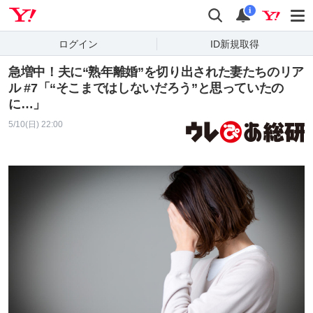
Yahoo! JAPAN
検索
通知
i
ログイン
ID新規取得
急増中！夫に“熟年離婚”を切り出された妻たちのリア
ル #7「“そこまではしないだろう”と思っていたの
に…」
5/10(日) 22:00