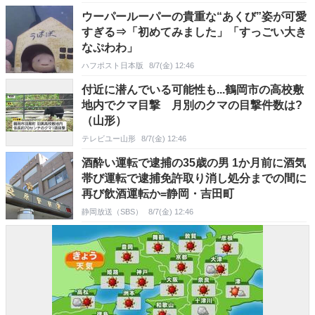
ウーパールーパーの貴重な“あくび”姿が可愛
すぎる⇒「初めてみました」「すっごい大き
なぷわわ」
ハフポスト日本版
8/7(金) 12:46
付近に潜んでいる可能性も...鶴岡市の高校敷
地内でクマ目撃 月別のクマの目撃件数は?
（山形）
テレビユー山形
8/7(金) 12:46
酒酔い運転で逮捕の35歳の男 1か月前に酒気
帯び運転で逮捕免許取り消し処分までの間に
再び飲酒運転か=静岡・吉田町
静岡放送（SBS）
8/7(金) 12:46