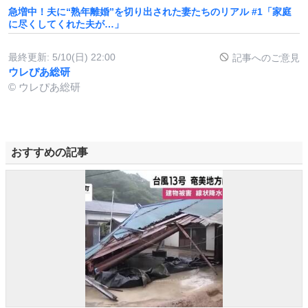
急増中！夫に“熟年離婚”を切り出された妻たちのリアル #1「家庭
に尽くしてくれた夫が…」
最終更新:
5/10(日) 22:00
記事へのご意見
ウレぴあ総研
© ウレぴあ総研
おすすめの記事