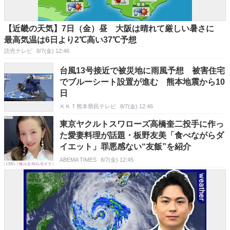
【近畿の天気】7日（金）昼 大阪は晴れて厳しい暑さに
最高気温は6日より2℃高い37℃予想
読売テレビ
8/7(金) 12:46
台風13号接近で被災地に雨風予想 被害住宅
でブルーシート設置が進む 熊本地震から10
日
ＫＫＴ熊本県民テレビ
8/7(金) 12:46
東京ヤクルトスワローズ高橋奎二投手に作っ
た愛妻料理が話題・板野友美「食べながらダ
イエット」罪悪感ない“友飯”を紹介
ABEMA TIMES
8/7(金) 12:45