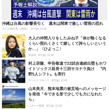
沖縄は台風の影響長引く 週末は関東で激しい雷雨の恐れ
テレビ朝日系（ANN）
8/7(金) 12:45
大人の仲間入りをしたみね子「体が熱くなる
くらい照れくさくて嬉しくて誇らしいという
か…」〈ひよっこ〉
木俣冬
8/7(金) 12:45
村上宗隆、申告敬遠で22試合連続出塁もホワ
イトソックス延長十三回サヨナラ負け 〝内
野5人シフト〟も実行
サンケイスポーツ
8/7(金) 12:45
山本美月、熊本地震の被災地へのメッセージ
を発信「今できる形で少しでも力になれた
ら」
スポーツ報知
8/7(金) 12:45