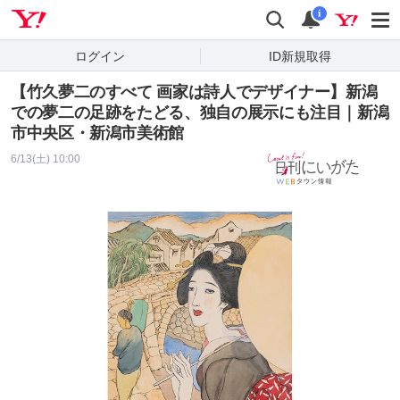
Yahoo! JAPAN
検索
通知
i
ログイン
ID新規取得
【竹久夢二のすべて 画家は詩人でデザイナー】新潟
での夢二の足跡をたどる、独自の展示にも注目｜新潟
市中央区・新潟市美術館
6/13(土) 10:00