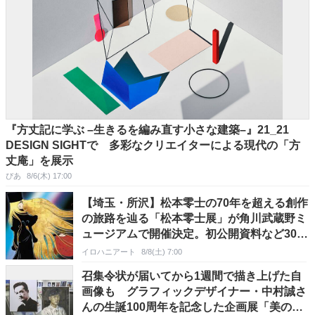
『方丈記に学ぶ –生きるを編み直す小さな建築–』21_21
DESIGN SIGHTで 多彩なクリエイターによる現代の「方
丈庵」を展示
ぴあ
8/6(木) 17:00
【埼玉・所沢】松本零士の70年を超える創作
の旅路を辿る「松本零士展」が角川武蔵野ミ
ュージアムで開催決定。初公開資料など300
点以上を一挙公開
イロハニアート
8/8(土) 7:00
召集令状が届いてから1週間で描き上げた自
画像も グラフィックデザイナー・中村誠さ
んの生誕100周年を記念した企画展「美の回