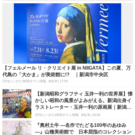
【フェルメール リ・クリエイト展 in NIIGATA】この夏、万
代島の「大かま」が美術館に!? ｜新潟市中央区
日刊にいがたWEBタウン情報
8/6(木) 17:00
【新潟昭和グラフティ 玉井一利の世界展】懐
かしい昭和の風景がよみがえる。新潟出身イ
ラストレーター・玉井一利の原画展｜新潟市
中央区古町
日刊にいがたWEBタウン情報
8/6(木) 16:00
『奥村土牛 ―名作でたどる100年のあゆみ
―』山種美術館で 日本屈指のコレクション