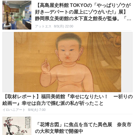
【高島屋史料館 TOKYOの「やっぱりゾウが
好き―デパートの屋上にゾウがいた!」展】
静岡県立美術館の木下直之館長が監修。「百
貨店屋上のゾウ」を出発点に日本社会とゾウ
アットエス
8/3(月) 22:00
の関わりを考察
【取材レポート】福田美術館『幸せになりたい！ ー祈りの
絵画ー』幸せは自力で掴む派の私が祈ったこと
イロハニアート
8/4(火) 7:00
「花博古図」に焦点を当てた異色展 奈良市
の大和文華館で開催中