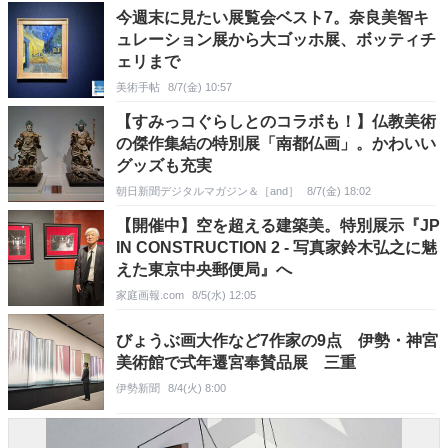
今週末に見たい展覧会ベスト7。奈良美智キ
ュレーション展から大ゴッホ展、ボッティチ
ェリまで
美術手帖
8/7(金) 10:57
【すみっコぐらしとのコラボも！】仏教美術
の傑作集結の特別展「南都仏画」。かわいい
グッズも充実
朝日新聞デジタルマガジン＆［and］
8/7(金) 18:02
【開催中】空を超える建築美。特別展示『JP
IN CONSTRUCTION 2 - 写真家鈴木弘之に魅
えた東京中央郵便局』へ
家庭画報.com
8/5(水) 12:05
びょうぶ画大作など7作家の9点 伊勢・神宮
美術館で式年遷宮奉賛品展 三重
伊勢新聞
8/4(火) 8:00