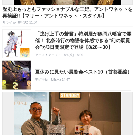
歴史上もっともファッショナブルな王妃、アントワネットを
再検証!!【マリー・アントワネット・スタイル】
サライ.jp
8/4(火) 11:04
「逃げ上手の若君」特別展が鶴岡八幡宮で開
催！ 北条時行の物語を体感できる“幻の展覧
会”が3日間限定で登場【8/28～30】
アニメ！アニメ！
8/4(火) 18:00
夏休みに見たい展覧会ベスト10（首都圏編）
美術手帖
8/5(水) 14:47