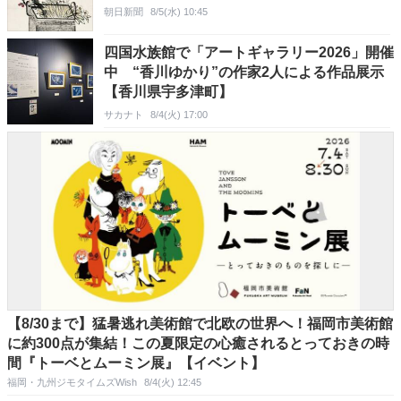
朝日新聞
8/5(水) 10:45
四国水族館で「アートギャラリー2026」開催
中 “香川ゆかり”の作家2人による作品展示
【香川県宇多津町】
サカナト
8/4(火) 17:00
【8/30まで】猛暑逃れ美術館で北欧の世界へ！福岡市美術館
に約300点が集結！この夏限定の心癒されるとっておきの時
間『トーベとムーミン展』【イベント】
福岡・九州ジモタイムズWish
8/4(火) 12:45