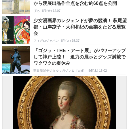
から院展出品作全点を含む約60点を公開
ぴあ
8/7(金) 12:07
少女漫画界のレジェンドが夢の競演！ 萩尾望
都・山岸凉子・大和和紀の画業をたどる展覧
会
フィガロジャポン
8/4(火) 15:37
「ゴジラ・THE・アート展」がパワーアップ
して神戸上陸！ 迫力の展示とグッズ満載で
ワクワクの夏休み
朝日新聞デジタルマガジン＆［and］
8/5(水) 18:02