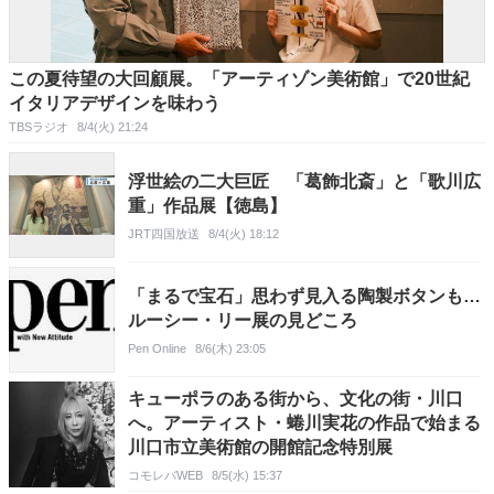
この夏待望の大回顧展。「アーティゾン美術館」で20世紀
イタリアデザインを味わう
TBSラジオ
8/4(火) 21:24
浮世絵の二大巨匠 「葛飾北斎」と「歌川広
重」作品展【徳島】
JRT四国放送
8/4(火) 18:12
「まるで宝石」思わず見入る陶製ボタンも…
ルーシー・リー展の見どころ
Pen Online
8/6(木) 23:05
キューポラのある街から、文化の街・川口
へ。アーティスト・蜷川実花の作品で始まる
川口市立美術館の開館記念特別展
コモレバWEB
8/5(水) 15:37