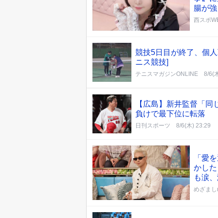
腸が強
西スポWE
競技5日目が終了、個人
ニス競技]
テニスマガジンONLINE
8/6(
【広島】新井監督「同
負けで最下位に転落
日刊スポーツ
8/6(木) 23:29
「愛を
かした
も涙、
めざましm