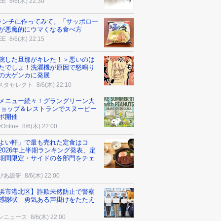
EE
8/6(木) 22:30
ランチに作ってみて。「サッポロ一
が悪魔的にウマくなる食べ方
EE
8/6(木) 22:15
院した旦那がキレた！＞悪いのは
たでしょ！洗濯機が原因で怒鳴り
の大ゲンカに発展
スタセレクト
8/6(木) 22:10
メニュー続々！グラングリーン大
ショップ＆レストランでスヌーピー
ボ開催
yOnline
8/6(木) 22:00
よい軒」で最も売れた定食はコ
2026年上半期ランキング発表、定
期間限定・サイドの各部門をチェ
ぴあ総研
8/6(木) 22:00
浜市港北区】詐欺未然防止で警察
感謝状 勇気ある声掛けをたたえ
ンニュース
8/6(木) 22:00