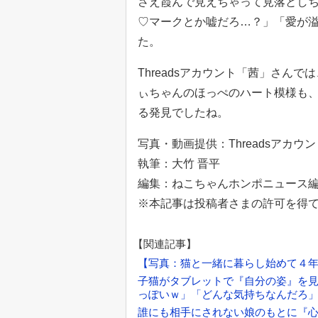
さえ霞んで見えちゃって見落とし
♡マークとか嘘だろ…？」「愛が
た。
Threadsアカウント「茜」さん
ぃちゃんのほっぺのハート模様も
る発見でしたね。
写真・動画提供：Threadsアカウ
執筆：大竹 晋平
編集：ねこちゃんホンポニュース
※本記事は投稿者さまの許可を得
【関連記事】
【写真：猫と一緒に暮らし始めて４
子猫がタブレットで『自分の姿』を見
っぽいｗ」「どんな気持ちなんだろ
誰にも相手にされない娘のもとに『