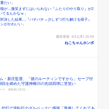
も重たい」
猫が…微笑まずにはいられない『ふたりのやり取り』が2
いてるんかなｗ」
が対決した結果…『バチバチ→少しずつ打ち解ける様子』
ョンがかわいい」
最終更新:
6/11(木) 15:50
ねこちゃんホンポ
ム・新庄監督、「彼のルーティンですから」セーブ付
9回を締めた守護神柳川の先頭四球に苦笑い
ーツ
8/6(木) 23:31
 代打で逆転打のダルベックに感謝「準備してくれてあ