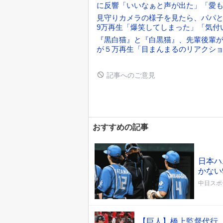
に反響「いいなぁと声が出た」「愛
見守りカメラの様子を見たら、パパと
9万再生「爆笑してしまった」「気付
『黒白猫』と『白黒猫』、先輩後輩
が５万再生「目まんまるのリアクシ
記事へのご意見
おすすめの記事
日本ハ
かない
中日スポ
【巨人】橋上監督代行