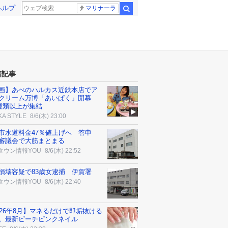
ヘルプ
マリナーラ
検索
着記事
画】あべのハルカス近鉄本店でア
クリーム万博「あいぱく」開幕
0種類以上が集結
KA STYLE
8/6(木) 23:00
市水道料金47％値上げへ 答申
審議会で大筋まとまる
タウン情報YOU
8/6(木) 22:52
損壊容疑で83歳女逮捕 伊賀署
タウン情報YOU
8/6(木) 22:40
026年8月】マネるだけで即垢抜ける
。最新ピーチピンクネイル