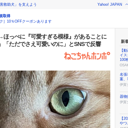
害救助犬」を支えよう
Yahoo! JAPAN
規取得
ク］10％OFFクーポンあります
→ほっぺに『可愛すぎる模様』があることに
新
」「ただでさえ可愛いのに」とSNSで反響
【動
イス
10
OSA
名張
案、
伊賀
器物
伊賀
【2
やつ