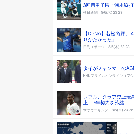
3回目甲子園で初本塁
朝日新聞
8/6(木) 23:28
【DeNA】若松尚輝、
りがたかった」
日刊スポーツ
8/6(木) 23:28
タイがミャンマーのAS
FNNプライムオンライン（フ
レアル、クラブ史上最高
上、7年契約を締結
サッカーキング
8/6(木) 23:26