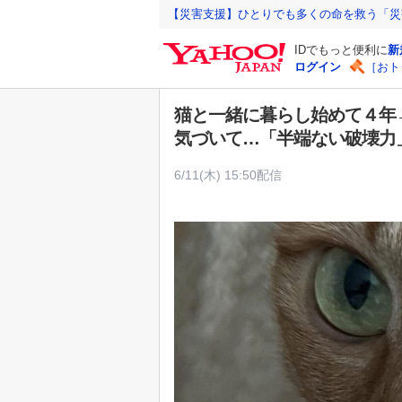
Y
【災害支援】ひとりでも多くの命を救う「災
a
IDでもっと便利に
新
h
ログイン
［おト
o
o
猫と一緒に暮らし始めて４年
!
気づいて…「半端ない破壊力
J
A
6/11(木) 15:50配信
P
A
N