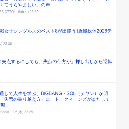
くてうらやましい」の声
B OTTO!
8/6(木) 23:30
戦女子シングルスのベスト8が出揃う [近畿総体2026テ
木) 23:30
じ失点するにしても、失点の仕方が」押し出しから逆転
通して人生を学ぶ」BIGBANG・SOL（テヤン）が明
「失恋の乗り越え方」に、トークィーンズがまたして
涙!
edia
8/6(木) 23:29