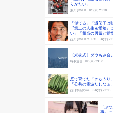
りがたい」
東スポWEB
8/6(木) 23:30
「似てる」「遺伝子は
〝第二の人生＆愛娘〟
い」「相当の勇気と覚
西スポWEB OTTO!
8/6(木) 23
〔米株式〕ダウもみ合い
時事通信
8/6(木) 23:30
庭で育てた「きゅうり
「公共の電波だしなぁ
西日本新聞me
8/6(木) 23:30
「ぶつ
事〟に