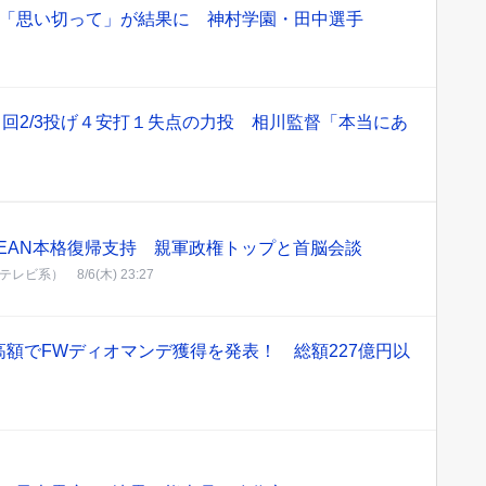
打「思い切って」が結果に 神村学園・田中選手
４回2/3投げ４安打１失点の力投 相川監督「本当にあ
EAN本格復帰支持 親軍政権トップと首脳会談
ジテレビ系）
8/6(木) 23:27
額でFWディオマンデ獲得を発表！ 総額227億円以