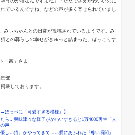
ちゃうのが猫なんですよね」「ただでさえかわいいのに
溢れているんですね」などの声が多く寄せられていまし
では、みぃちゃんとの日常が投稿されているようです。み
、猫との暮らしの幸せがぎゅっと詰まった、ほっこりす
ント「茜」さま
編集部
て掲載しております。
年→ほっぺに『可愛すぎる模様』】
たら…興味津々な様子がかわいすぎると1万4000再生「人
」の声
心優しい猫』がやってきて……愛にあふれた『尊い瞬間』