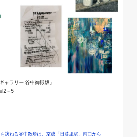
トギャラリー 谷中御殿坂』
目2－5
人を訪ねる谷中散歩は、京成「日暮里駅」南口から