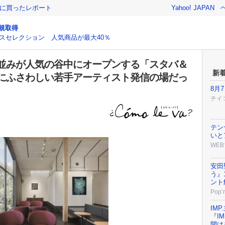
際に買ったレポート
Yahoo! JAPAN
規取得
スセレクション 人気商品が最大40％
並みが人気の谷中にオープンする「スタバ＆
新
にふさわしい若手アーティスト発信の場だっ
8月
チイ
テン
いと
WEB
安田
う』
ント
Pop’n
IM
『I
開け