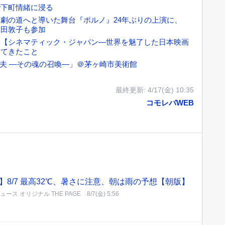
で下町情緒に浸る
劇の道へと導いた舞台『ポルノ』24年ぶりの上演に、
前田敦子も参加
展【シネマティック・ジャパン—世界を魅了した日本映画
してきたこと
邦夫 —その魂の召喚—」＠茅ヶ崎市美術館
最終更新:
4/17(金) 10:35
コモレバWEB
】8/7 最高32℃、暑さに注意、朝は雨の予想【朝版】
!ニュース オリジナル THE PAGE
8/7(金) 5:56