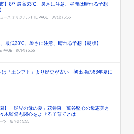
市】8/7 最高33℃、暑さに注意、昼間は晴れる予想
】
!ニュース オリジナル THE PAGE
8/7(金) 5:55
6℃、最低28℃、暑さに注意、晴れる予想【朝版】
 PAGE
8/7(金) 5:55
トは「王シフト」より歴史が古い 初出場の63年夏に
園】「球児の母の夏」花巻東・萬谷堅心の母恵美さ
々木監督も関心をよせる子育てとは
ーツ
8/7(金) 5:55