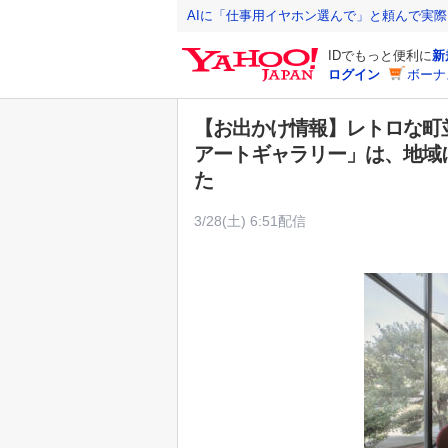
Y
AIに「仕事用イヤホン選んで」と頼んで実
a
IDでもっと便利に
新
h
ログイン
ボーナ
o
o
【お出かけ情報】レトロな町
!
アートギャラリー」は、地域
J
た
A
P
3/28(土) 6:51配信
A
N