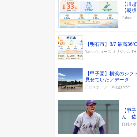
【川越
【朝版
Yahoo
【明石市】8/7 最高3
Yahoo!ニュース オリジナル THE
【甲子園】横浜のシフ
見せていた／データ
日刊スポーツ
8/7(金) 5:55
【甲子
ん 佐
日刊スポ