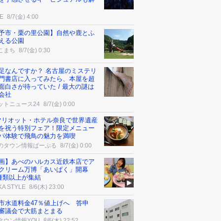
E
8/7(金) 4:00
予市・栗の里公園】自然や鹿とふ
える公園
こまち
8/7(金) 0:30
足なんですか？ 名古屋のミステリ
門書店に入ってみたら、本屋を超
面白さが待っていた / 最大の謎は
会社
ットニュース24
8/7(金) 0:00
マリオット・ホテル奈良で世界遺産
を祝う特別フェア！限定メニュー
パ体験で飛鳥の魅力を満喫
のタウン情報ぱーぷる
8/7(金) 0:00
画】あべのハルカス近鉄本店でア
クリーム万博「あいぱく」開幕
0種類以上が集結
KA STYLE
8/6(木) 23:00
市水道料金47％値上げへ 答申
審議会で大筋まとまる
タウン情報YOU
8/6(木) 22:52