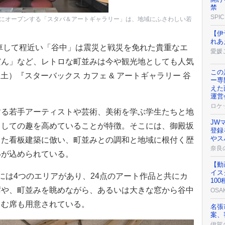
禁
SPIC
にオープンする「スタバ＆アートギャラリー」は、地域にふさわしい若
【伊
れあ
車して程近い「谷中」は震災と戦災を免れた貴重なエ
愛媛
だん」など、レトロな町並みは今や観光地としても人気
この
（土）『スターバックス カフェ & アートギャラリー 谷
ー専
えた
運営
ロケ
る若手アーティストや芸術、美術を学ぶ学生たちと地
JW
としての趣を高めていることが特徴。そこには、御殿坂
登録
やス
きた看板建築に倣い、町並みとの調和と地域に根付く歴
奈良
いが込められている。
【動
イス
は4つのエリアがあり、24点のアート作品と共にカ
10
席や、町並みを眺めながら、あるいは大きな窓から谷中
OSA
しむ席も用意されている。
名張
案、
伊賀