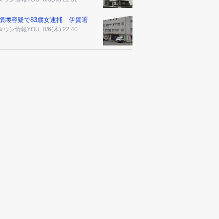
損壊容疑で83歳女逮捕 伊賀署
タウン情報YOU
8/6(木) 22:40