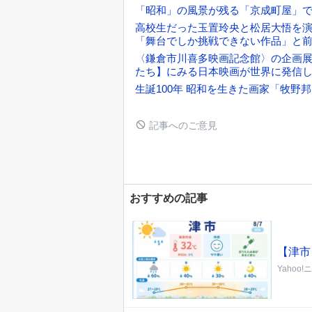
「昭和」の風景が残る「京成町屋」
高校生だった玉置玲央と松居大悟を演
「舞台でしか挑戦できない作品」と
〈鎌倉市川喜多映画記念館〉の企画
たち】にみる日本映画が世界に発信
生誕100年 昭和を生きた画家「牧野
記事へのご意見
おすすめの記事
【津市
Yahoo