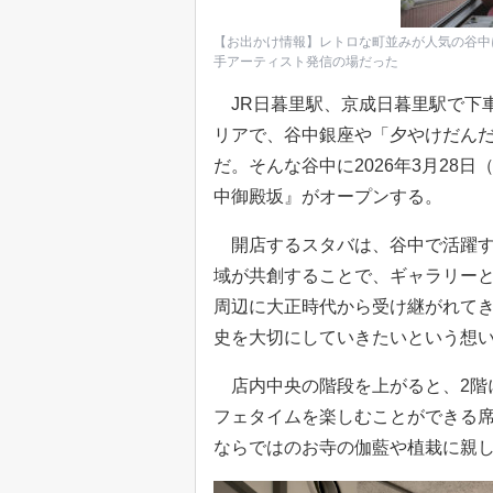
【お出かけ情報】レトロな町並みが人気の谷中
手アーティスト発信の場だった
JR日暮里駅、京成日暮里駅で下
リアで、谷中銀座や「夕やけだん
だ。そんな谷中に2026年3月28日
中御殿坂』がオープンする。
開店するスタバは、谷中で活躍す
域が共創することで、ギャラリー
周辺に大正時代から受け継がれて
史を大切にしていきたいという想
店内中央の階段を上がると、2階に
フェタイムを楽しむことができる
ならではのお寺の伽藍や植栽に親