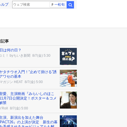
ヘルプ
一松旬
検索
着記事
7日は何の日？
コミ！ byちいき新聞
8/7(金) 5:30
ヤタチウオ入門！“止めて掛ける”誘
アワセの基本
マガジン HEAT
8/7(金) 5:00
聖愛、主演映画『みらいしのほこ
11月7日公開決定！ポスター＆コメ
解禁
’Roll
8/7(金) 5:00
P.主演、新演出を加えた舞台
MPACT26』の上演が決定 新生の幕
を予感させるキービジュアルも解