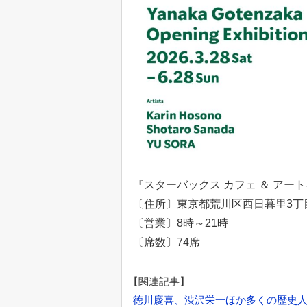
『スターバックス カフェ ＆ アー
〔住所〕東京都荒川区西日暮里3丁
〔営業〕8時～21時
〔席数〕74席
【関連記事】
徳川慶喜、渋沢栄一ほか多くの歴史