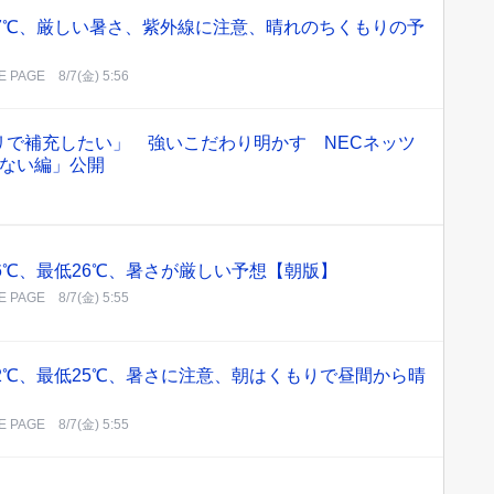
高37℃、厳しい暑さ、紫外線に注意、晴れのちくもりの予
 PAGE
8/7(金) 5:56
リで補充したい」 強いこだわり明かす NECネッツ
せない編」公開
36℃、最低26℃、暑さが厳しい予想【朝版】
 PAGE
8/7(金) 5:55
高32℃、最低25℃、暑さに注意、朝はくもりで昼間から晴
 PAGE
8/7(金) 5:55