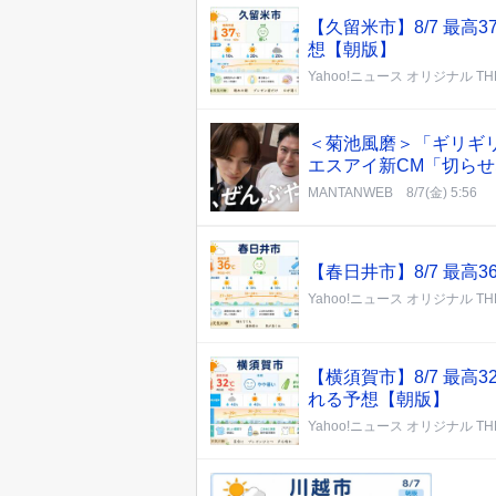
【久留米市】8/7 最
想【朝版】
Yahoo!ニュース オリジナル THE
＜菊池風磨＞「ギリギ
エスアイ新CM「切ら
MANTANWEB
8/7(金) 5:56
【春日井市】8/7 最高
Yahoo!ニュース オリジナル THE
【横須賀市】8/7 最
れる予想【朝版】
Yahoo!ニュース オリジナル THE