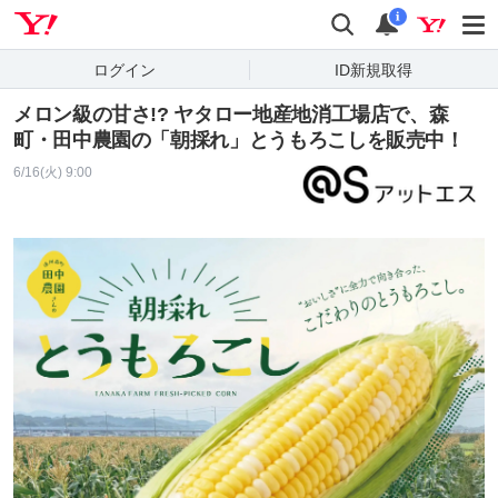
Yahoo! JAPAN
検索
通知
i
ログイン
ID新規取得
メロン級の甘さ!? ヤタロー地産地消工場店で、森
町・田中農園の「朝採れ」とうもろこしを販売中！
6/16(火) 9:00