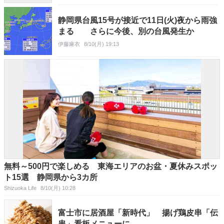
静岡県台風15号が接近で11日(火)夜から雨強
まる さらに今後、別の台風発生か
伊藤麻衣
8/10(月) 19:13
無料～500円で楽しめる 東海エリアのお盆・夏休みスポッ
ト15選 静岡県から3カ所
Shizuoka Life
8/10(月) 10:28
富士市に居酒屋「新時代」 揚げ鶏皮串「伝
串」看板メニューに