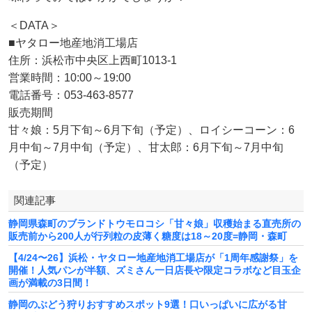
＜DATA＞
■ヤタロー地産地消工場店
住所：浜松市中央区上西町1013-1
営業時間：10:00～19:00
電話番号：053-463-8577
販売期間
甘々娘：5月下旬～6月下旬（予定）、ロイシーコーン：6
月中旬～7月中旬（予定）、甘太郎：6月下旬～7月中旬
（予定）
関連記事
静岡県森町のブランドトウモロコシ「甘々娘」収穫始まる直売所の
販売前から200人が行列粒の皮薄く糖度は18～20度=静岡・森町
​【4/24〜26】浜松・ヤタロー地産地消工場店が「1周年感謝祭」を
開催！人気パンが半額、ズミさん一日店長や限定コラボなど目玉企
画が満載の3日間！
静岡のぶどう狩りおすすめスポット9選！口いっぱいに広がる甘