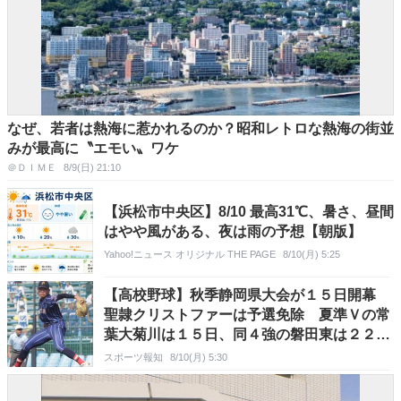
なぜ、若者は熱海に惹かれるのか？昭和レトロな熱海の街並
みが最高に〝エモい〟ワケ
＠ＤＩＭＥ
8/9(日) 21:10
【浜松市中央区】8/10 最高31℃、暑さ、昼間
はやや風がある、夜は雨の予想【朝版】
Yahoo!ニュース オリジナル THE PAGE
8/10(月) 5:25
【高校野球】秋季静岡県大会が１５日開幕
聖隷クリストファーは予選免除 夏準Ｖの常
葉大菊川は１５日、同４強の磐田東は２２日
初戦
スポーツ報知
8/10(月) 5:30