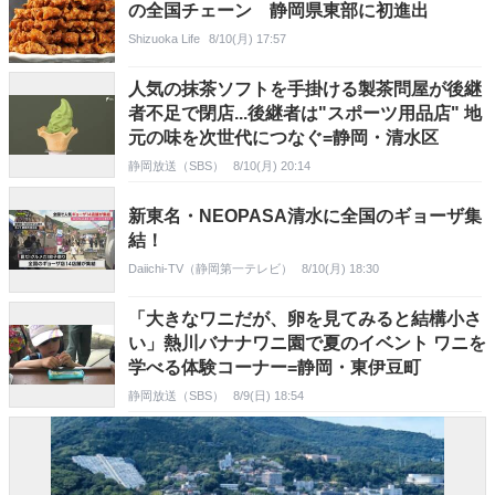
の全国チェーン 静岡県東部に初進出
Shizuoka Life
8/10(月) 17:57
人気の抹茶ソフトを手掛ける製茶問屋が後継
者不足で閉店...後継者は"スポーツ用品店" 地
元の味を次世代につなぐ=静岡・清水区
静岡放送（SBS）
8/10(月) 20:14
新東名・NEOPASA清水に全国のギョーザ集
結！
Daiichi-TV（静岡第一テレビ）
8/10(月) 18:30
「大きなワニだが、卵を見てみると結構小さ
い」熱川バナナワニ園で夏のイベント ワニを
学べる体験コーナー=静岡・東伊豆町
静岡放送（SBS）
8/9(日) 18:54