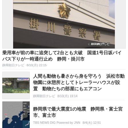
乗用車が前の車に追突して2台とも大破 国道1号日坂バイ
パス下りが一時通行止め 静岡・掛川市
静岡朝日テレビ
8/10(月) 22:15
人間も動物も暑さから身を守ろう 浜松市動
物園に休憩所としてトレーラーハウスが設
置 動物たちの部屋にもエアコン
静岡朝日テレビ
8/10(月) 19:14
静岡県で最大震度1の地震 静岡県・富士宮
市、富士市
TBS NEWS DIG Powered by JNN
8/4(火) 12:51