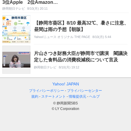
3位Apple 2位Amazon…
静岡朝日テレビ
8/10(月) 20:11
【静岡市葵区】8/10 最高32℃、暑さに注意、
昼間は雨の予想【朝版】
Yahoo!ニュース オリジナル THE PAGE
8/10(月) 5:44
片山さつき財務大臣が静岡市で講演 閣議決
定した食料品の消費税減税について言及
静岡朝日テレビ
8/10(月) 19:12
Yahoo! JAPAN
プライバシーポリシー
プライバシーセンター
規約
ステートメント
情報提供元
ヘルプ
© 静岡新聞SBS
© LY Corporation