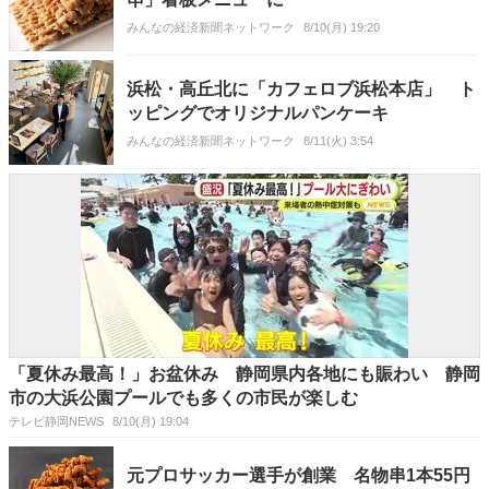
みんなの経済新聞ネットワーク
8/10(月) 19:20
浜松・高丘北に「カフェロブ浜松本店」 ト
ッピングでオリジナルパンケーキ
みんなの経済新聞ネットワーク
8/11(火) 3:54
「夏休み最高！」お盆休み 静岡県内各地にも賑わい 静岡
市の大浜公園プールでも多くの市民が楽しむ
テレビ静岡NEWS
8/10(月) 19:04
元プロサッカー選手が創業 名物串1本55円