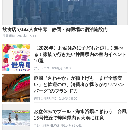
飲食店で192人食中毒 静岡・御殿場の宿泊施設内
共同通信
8/6(木) 18:14
【2026年】お盆休みに子どもと涼しく遊べ
る！家族で行きたい静岡県内の室内イベント
10選
アットエス
8/10(月) 20:00
静岡『さわやか』が値上げも「まだ全然安
い」と歓迎の声、消費者が揺らがない“ハン
バーグ”のブランド力
週刊女性PRIME
8/10(月) 8:00
お盆休みでプール・海水浴場にぎわう 台風
15号接近で静岡県内も大雨に注意
テレビ静岡NEWS
8/10(月) 17:41