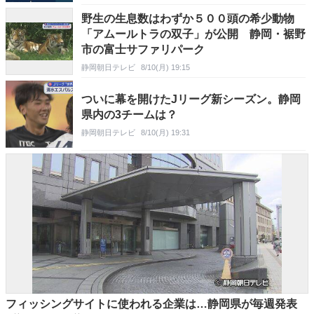
野生の生息数はわずか５００頭の希少動物
「アムールトラの双子」が公開 静岡・裾野
市の富士サファリパーク
静岡朝日テレビ
8/10(月) 19:15
ついに幕を開けたJリーグ新シーズン。静岡
県内の3チームは？
静岡朝日テレビ
8/10(月) 19:31
フィッシングサイトに使われる企業は…静岡県が毎週発表