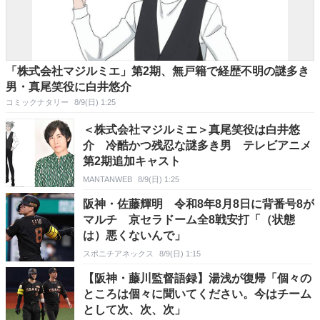
「株式会社マジルミエ」第2期、無戸籍で経歴不明の謎多き
男・真尾笑役に白井悠介
コミックナタリー
8/9(日) 1:25
＜株式会社マジルミエ＞真尾笑役は白井悠
介 冷酷かつ残忍な謎多き男 テレビアニメ
第2期追加キャスト
MANTANWEB
8/9(日) 1:25
阪神・佐藤輝明 令和8年8月8日に背番号8が
マルチ 京セラドーム全8戦安打「（状態
は）悪くないんで」
スポニチアネックス
8/9(日) 1:15
【阪神・藤川監督語録】湯浅が復帰「個々の
ところは個々に聞いてください。今はチーム
として次、次、次」