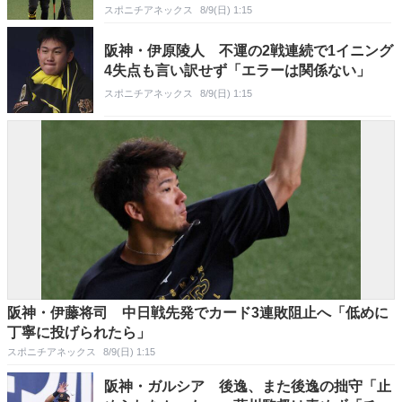
スポニチアネックス
8/9(日) 1:15
阪神・伊原陵人 不運の2戦連続で1イニング
4失点も言い訳せず「エラーは関係ない」
スポニチアネックス
8/9(日) 1:15
阪神・伊藤将司 中日戦先発でカード3連敗阻止へ「低めに
丁寧に投げられたら」
スポニチアネックス
8/9(日) 1:15
阪神・ガルシア 後逸、また後逸の拙守「止