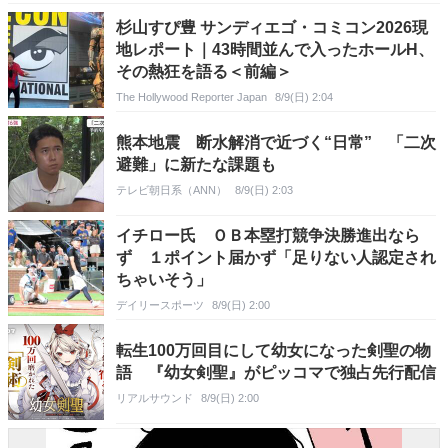
杉山すぴ豊 サンディエゴ・コミコン2026現
地レポート｜43時間並んで入ったホールH、
その熱狂を語る＜前編＞
The Hollywood Reporter Japan
8/9(日) 2:04
熊本地震 断水解消で近づく“日常” 「二次
避難」に新たな課題も
テレビ朝日系（ANN）
8/9(日) 2:03
イチロー氏 ＯＢ本塁打競争決勝進出なら
ず １ポイント届かず「足りない人認定され
ちゃいそう」
デイリースポーツ
8/9(日) 2:00
転生100万回目にして幼女になった剣聖の物
語 『幼女剣聖』がピッコマで独占先行配信
リアルサウンド
8/9(日) 2:00