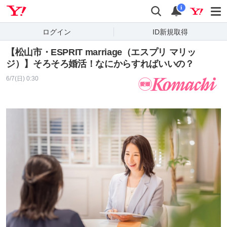
Yahoo! JAPAN
検索
通知
i
ログイン
ID新規取得
【松山市・ESPRIT marriage（エスプリ マリッ
ジ）】そろそろ婚活！なにからすればいいの？
6/7(日) 0:30