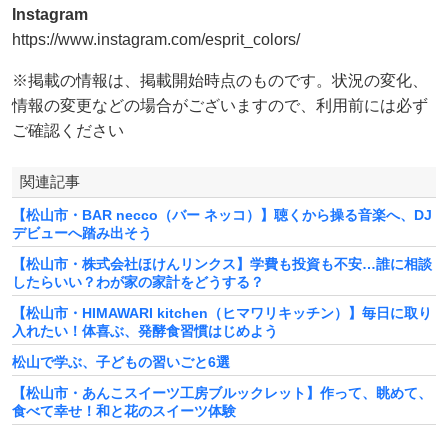
Instagram
https://www.instagram.com/esprit_colors/
※掲載の情報は、掲載開始時点のものです。状況の変化、
情報の変更などの場合がございますので、利用前には必ず
ご確認ください
関連記事
【松山市・BAR necco（バー ネッコ）】聴くから操る音楽へ、DJ
デビューへ踏み出そう
【松山市・株式会社ほけんリンクス】学費も投資も不安…誰に相談
したらいい？わが家の家計をどうする？
【松山市・HIMAWARI kitchen（ヒマワリキッチン）】毎日に取り
入れたい！体喜ぶ、発酵食習慣はじめよう
松山で学ぶ、子どもの習いごと6選
【松山市・あんこスイーツ工房ブルックレット】作って、眺めて、
食べて幸せ！和と花のスイーツ体験