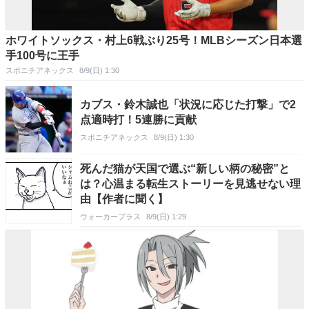
ホワイトソックス・村上6戦ぶり25号！MLBシーズン日本選
手100号に王手
スポニチアネックス
8/9(日) 1:30
カブス・鈴木誠也「状況に応じた打撃」で2
点適時打！5連勝に貢献
スポニチアネックス
8/9(日) 1:30
死んだ猫が天国で選ぶ“新しい柄の秘密”と
は？心温まる転生ストーリーを見逃せない理
由【作者に聞く】
ウォーカープラス
8/9(日) 1:29