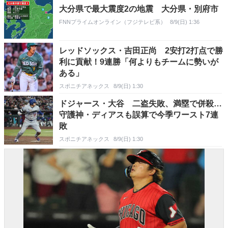
大分県で最大震度2の地震 大分県・別府市
FNNプライムオンライン（フジテレビ系）
8/9(日) 1:36
レッドソックス・吉田正尚 2安打2打点で勝
利に貢献！9連勝「何よりもチームに勢いが
ある」
スポニチアネックス
8/9(日) 1:30
ドジャース・大谷 二盗失敗、満塁で併殺…
守護神・ディアスも誤算で今季ワースト7連
敗
スポニチアネックス
8/9(日) 1:30