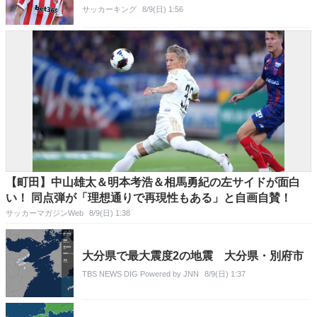
サッカーキング
8/9(日) 1:56
【町田】中山雄太＆明本考浩＆相馬勇紀の左サイドが面白
い！ 同点弾が「理想通りで再現性もある」と自画自賛！
サッカーマガジンWeb
8/9(日) 1:38
大分県で最大震度2の地震 大分県・別府市
TBS NEWS DIG Powered by JNN
8/9(日) 1:37