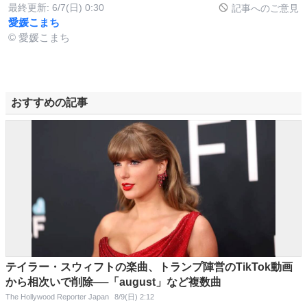
最終更新:
6/7(日) 0:30
記事へのご意見
愛媛こまち
© 愛媛こまち
おすすめの記事
テイラー・スウィフトの楽曲、トランプ陣営のTikTok動画
から相次いで削除──「august」など複数曲
The Hollywood Reporter Japan
8/9(日) 2:12