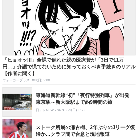
「ヒョオッ!!!」全裸で倒れた親の医療費が「3日で11万
円…」介護で慌てないために知っておくべき手続きのリアル
【作者に聞く】
ウォーカープラス
8/9(日) 2:00
東海道新幹線“初”「夜行特別列車」が出発
東京駅～新大阪駅まで約9時間の旅
日テレNEWS NNN
8/9(日) 1:58
ストーク所属の瀬古樹、2年ぶりのJリーグ復
帰か…クラブ間で合意と現地報道