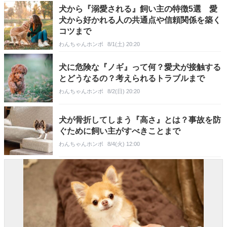
犬から『溺愛される』飼い主の特徴5選 愛
犬から好かれる人の共通点や信頼関係を築く
コツまで
わんちゃんホンポ
8/1(土) 20:20
犬に危険な『ノギ』って何？愛犬が接触する
とどうなるの？考えられるトラブルまで
わんちゃんホンポ
8/2(日) 20:20
犬が骨折してしまう『高さ』とは？事故を防
ぐために飼い主がすべきことまで
わんちゃんホンポ
8/4(火) 12:00