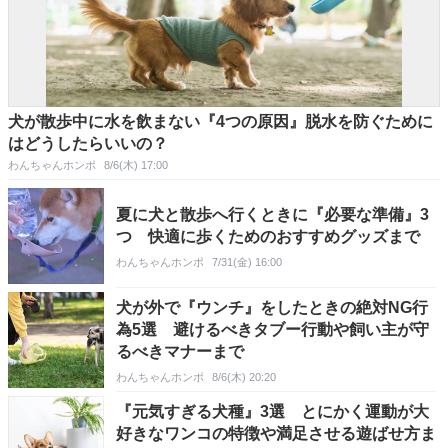
犬が散歩中に水を飲まない『4つの原因』脱水を防ぐために
はどうしたらいいの？
わんちゃんホンポ
8/6(木) 17:00
夏に犬と散歩へ行くときに『必要な準備』3
つ 快適に歩くためのおすすめグッズまで
わんちゃんホンポ
7/31(金) 16:00
犬が外で『ウンチ』をしたときの絶対NG行
為5選 避けるべきタブー行動や飼い主が守
るべきマナーまで
わんちゃんホンポ
8/6(木) 20:20
『元気すぎる犬種』3選 とにかく運動が大
好きなワンコの特徴や満足させる遊ばせ方ま