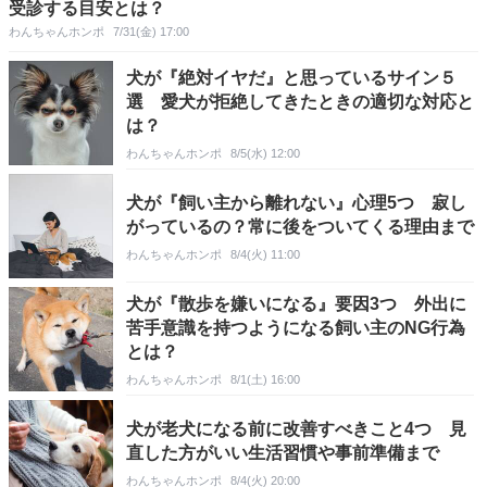
受診する目安とは？
わんちゃんホンポ
7/31(金) 17:00
犬が『絶対イヤだ』と思っているサイン５
選 愛犬が拒絶してきたときの適切な対応と
は？
わんちゃんホンポ
8/5(水) 12:00
犬が『飼い主から離れない』心理5つ 寂し
がっているの？常に後をついてくる理由まで
わんちゃんホンポ
8/4(火) 11:00
犬が『散歩を嫌いになる』要因3つ 外出に
苦手意識を持つようになる飼い主のNG行為
とは？
わんちゃんホンポ
8/1(土) 16:00
犬が老犬になる前に改善すべきこと4つ 見
直した方がいい生活習慣や事前準備まで
わんちゃんホンポ
8/4(火) 20:00