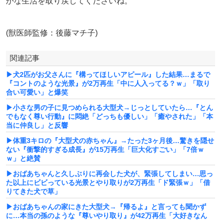
かな生活を取り戻してくださいね。
(獣医師監修：後藤マチ子)
関連記事
▶犬2匹がお父さんに『構ってほしいアピール』した結果…まるで
『コントのような光景』が2万再生「中に人入ってる？ｗ」「取り
合い可愛い」と爆笑
▶小さな男の子に見つめられる大型犬→じっとしていたら…『とん
でもなく尊い行動』に悶絶「どっちも優しい」「癒やされた」「本
当に仲良し」と反響
▶体重3キロの『大型犬の赤ちゃん』→たった3ヶ月後…驚きを隠せ
ない『衝撃的すぎる成長』が15万再生「巨大化すごい」「7倍ｗ
ｗ」と絶賛
▶おばあちゃんと久しぶりに再会した犬が、緊張してしまい…思っ
た以上にビビっている光景とやり取りが2万再生「ド緊張ｗ」「借
りてきた犬で草」
▶おばあちゃんの家にきた大型犬→『帰るよ』と言っても聞かず
に…本当の孫のような『尊いやり取り』が42万再生「大好きなん