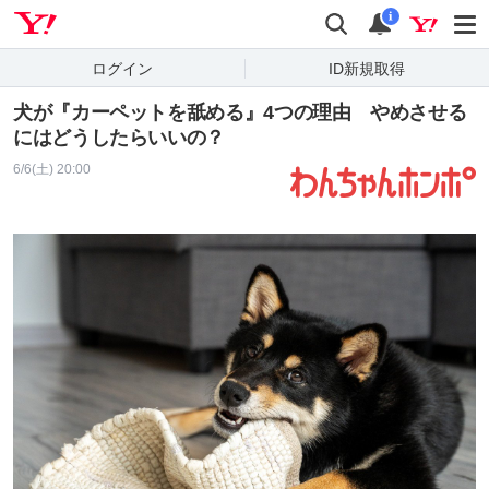
Yahoo! JAPAN
検索
通知
i
ログイン
ID新規取得
犬が『カーペットを舐める』4つの理由 やめさせる
にはどうしたらいいの？
6/6(土) 20:00