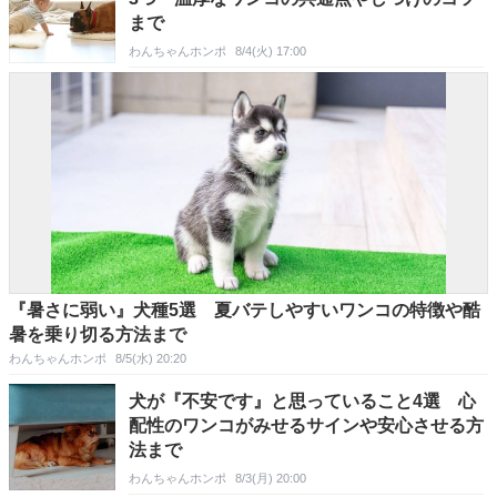
まで
わんちゃんホンポ
8/4(火) 17:00
『暑さに弱い』犬種5選 夏バテしやすいワンコの特徴や酷
暑を乗り切る方法まで
わんちゃんホンポ
8/5(水) 20:20
犬が『不安です』と思っていること4選 心
配性のワンコがみせるサインや安心させる方
法まで
わんちゃんホンポ
8/3(月) 20:00