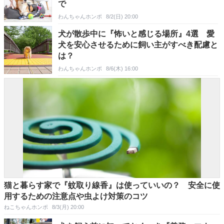
で
わんちゃんホンポ
8/2(日) 20:00
犬が散歩中に『怖いと感じる場所』4選 愛
犬を安心させるために飼い主がすべき配慮と
は？
わんちゃんホンポ
8/6(木) 16:00
猫と暮らす家で『蚊取り線香』は使っていいの？ 安全に使
用するための注意点や虫よけ対策のコツ
ねこちゃんホンポ
8/3(月) 20:00