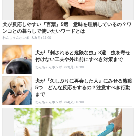
犬が反応しやすい『言葉』5選 意味を理解しているの？ワ
ンコとの暮らしで使いたいワードとは
わんちゃんホンポ
8/3(月) 11:00
犬が『刺されると危険な虫』3選 虫を寄せ
付けない工夫や外出前にすべき対策まで
わんちゃんホンポ
8/3(月) 16:00
犬が『久しぶりに再会した人』にみせる態度
5つ どんな反応をするの？注意すべき行動
まで
わんちゃんホンポ
8/4(火) 16:00