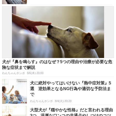
犬が『鼻を鳴らす』のはなぜ？5つの理由や治療が必要な危
険な症状まで解説
わんちゃんホンポ
8/6(木) 20:00
犬に絶対やってはいけない『熱中症対策』5
選 逆効果となるNG行為や適切な予防法ま
で
わんちゃんホンポ
8/4(火) 20:20
大型犬が『穏やかな性格』だと言われる理由
3つ 温厚なワンコの共通点やしつけのコツ