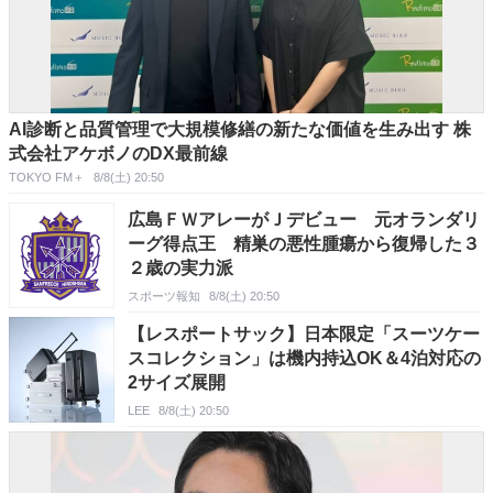
AI診断と品質管理で大規模修繕の新たな価値を生み出す 株
式会社アケボノのDX最前線
TOKYO FM＋
8/8(土) 20:50
広島ＦＷアレーがＪデビュー 元オランダリ
ーグ得点王 精巣の悪性腫瘍から復帰した３
２歳の実力派
スポーツ報知
8/8(土) 20:50
【レスポートサック】日本限定「スーツケー
スコレクション」は機内持込OK＆4泊対応の
2サイズ展開
LEE
8/8(土) 20:50