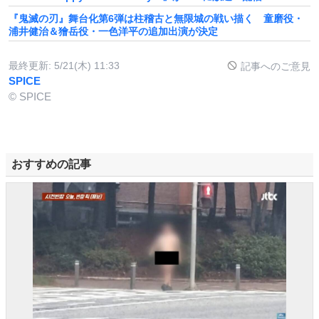
『鬼滅の刃』舞台化第6弾は柱稽古と無限城の戦い描く 童磨役・
浦井健治＆獪岳役・一色洋平の追加出演が決定
最終更新:
5/21(木) 11:33
記事へのご意見
SPICE
© SPICE
おすすめの記事