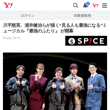
Yahoo! JAPAN
検索
通知
i
ログイン
ID新規取得
川平慈英、浦井健治らが描く“見る人も最強になる”ミ
ュージカル『最強のふたり』 が開幕
5/1(金) 14:41