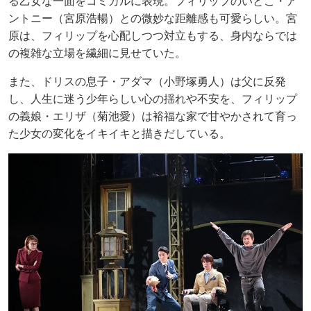
る乙女な一面をコミカルに表現。フィリップのいとこ・ア
ントニー（宮原浩暢）との微妙な距離感も可愛らしい。宮
原は、フィリップを心配しつつ対立もする、身内ならでは
の複雑な立場を繊細に見せていた。
また、ドリスの息子・アダマ（小野塚勇人）は父に反発
し、人生に迷う少年らしい心の揺れや不安を、フィリップ
の義娘・エリザ（菊池愛）は裕福な家で甘やかされて育っ
た少女の変化をイキイキと描きだしている。