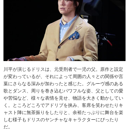
川平が演じるドリスは、元受刑者で一児の父。原作と設定
が変わっているが、それによって周囲の人々との関係や言
葉にさらなる深みが加わったと感じた。グルーヴ感のある
歌とダンス、周りを巻き込むパワフルな姿、父としての愛
や苦悩など、様々な表情を見せ、物語を大きく動かしてい
く。ところどころでアドリブを挟み、客席を笑わせたりキ
ャスト陣に無茶振りをしたりと、余裕たっぷりに舞台を楽
しむ様子もドリスのヤンチャなキャラクターにぴったり
だ。