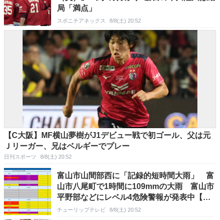
局「満点」
スポニチアネックス
8/8(土) 20:52
【C大阪】MF横山夢樹がJ1デビュー戦で初ゴール、父は元
Ｊリーガー、兄はベルギーでプレー
日刊スポーツ
8/8(土) 20:52
富山市山間部西に「記録的短時間大雨」 富
山市八尾町で1時間に109mmの大雨 富山市
平野部などにレベル4危険警報が発表中【雨
と風のシミュレーション】
チューリップテレビ
8/8(土) 20:52