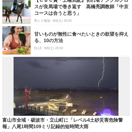
【ＣＢＣ賞・土曜気配】切れ者アンクルクロ
スが良馬場で巻き返す 高橋亮調教師「中京
コースは合うと思う」
馬トク報知
8/8(土) 20:50
甘いものが無性に食べたいときの欲望を抑え
る、10の方法
ELLE
8/8(土) 20:50
富山市全域・砺波市・立山町に「レベル4土砂災害危険警
報」八尾1時間109ミリ記録的短時間大雨