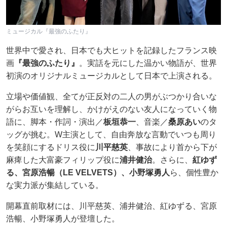
ミュージカル『最強のふたり』
世界中で愛され、日本でも大ヒットを記録したフランス映
画
『最強のふたり』
。実話を元にした温かい物語が、世界
初演のオリジナルミュージカルとして日本で上演される。
立場や価値観、全てが正反対の二人の男がぶつかり合いな
がらお互いを理解し、かけがえのない友人になっていく物
語に、脚本・作詞・演出／
板垣恭一
、音楽／
桑原あい
のタ
ッグが挑む。W主演として、自由奔放な言動でいつも周り
を笑顔にするドリス役に
川平慈英
、事故により首から下が
麻痺した大富豪フィリップ役に
浦井健治
。さらに、
紅ゆず
る、宮原浩暢（LE VELVETS）、小野塚勇人
ら、個性豊か
な実力派が集結している。
開幕直前取材には、川平慈英、浦井健治、紅ゆずる、宮原
浩暢、小野塚勇人が登壇した。