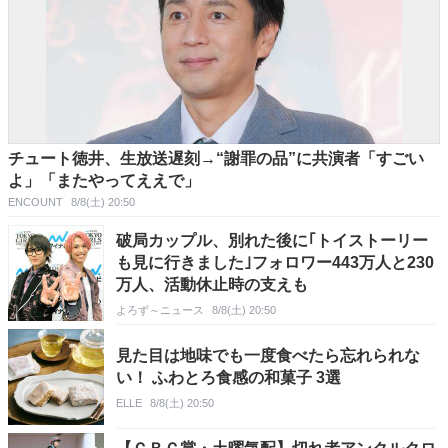
チュート徳井、生放送遅刻→“謝罪の品”に共演者「すごい
よ」「またやってええで」
ENCOUNT
8/8(土) 20:50
破局カップル、別れた後に｢トイストーリー
も見に行きました｣フォロワー443万人と230
万人、活動休止時の支えも
よろず～ニュース
8/8(土) 20:50
見た目は地味でも一度食べたら忘れられな
い！ ふわとろ食感の和菓子 3選
ELLE
8/8(土) 20:50