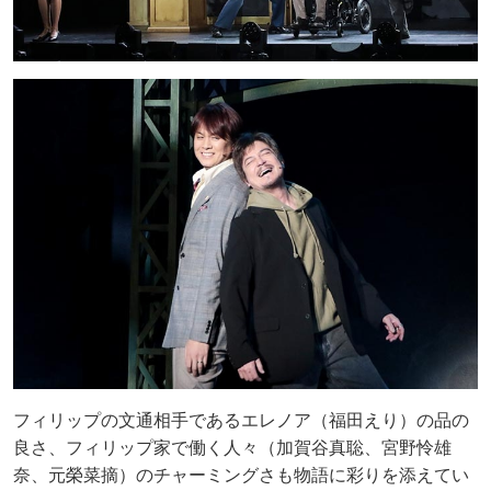
フィリップの文通相手であるエレノア（福田えり）の品の
良さ、フィリップ家で働く人々（加賀谷真聡、宮野怜雄
奈、元榮菜摘）のチャーミングさも物語に彩りを添えてい