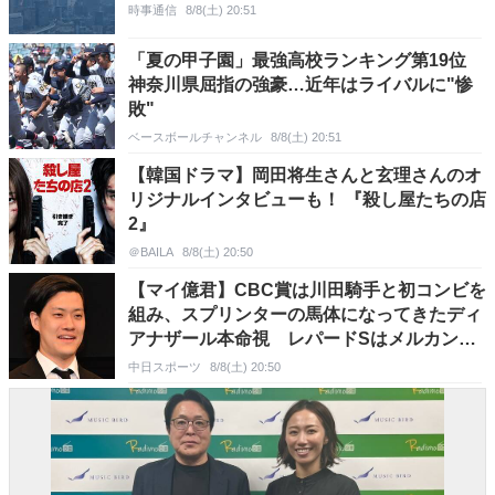
時事通信
8/8(土) 20:51
「夏の甲子園」最強高校ランキング第19位
神奈川県屈指の強豪…近年はライバルに"惨
敗"
ベースボールチャンネル
8/8(土) 20:51
【韓国ドラマ】岡田将生さんと玄理さんのオ
リジナルインタビューも！ 『殺し屋たちの店
2』
＠BAILA
8/8(土) 20:50
【マイ億君】CBC賞は川田騎手と初コンビを
組み、スプリンターの馬体になってきたディ
アナザール本命視 レパードSはメルカント
ゥール主軸に
中日スポーツ
8/8(土) 20:50