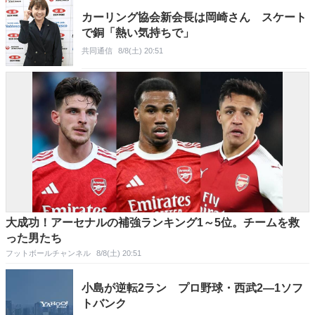
カーリング協会新会長は岡崎さん スケート
で銅「熱い気持ちで」
共同通信
8/8(土) 20:51
大成功！アーセナルの補強ランキング1～5位。チームを救
った男たち
フットボールチャンネル
8/8(土) 20:51
小島が逆転2ラン プロ野球・西武2―1ソフ
トバンク