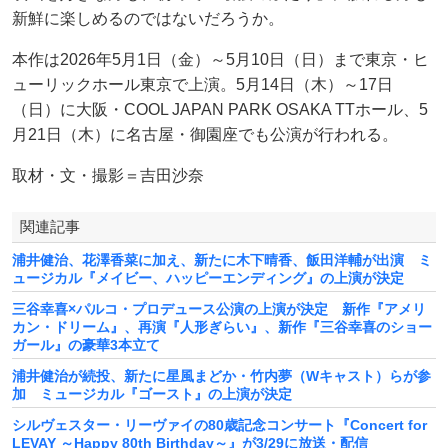
新鮮に楽しめるのではないだろうか。
本作は2026年5月1日（金）～5月10日（日）まで東京・ヒ
ューリックホール東京で上演。5月14日（木）～17日
（日）に大阪・COOL JAPAN PARK OSAKA TTホール、5
月21日（木）に名古屋・御園座でも公演が行われる。
取材・文・撮影＝吉田沙奈
関連記事
浦井健治、花澤香菜に加え、新たに木下晴香、飯田洋輔が出演 ミ
ュージカル『メイビー、ハッピーエンディング』の上演が決定
三谷幸喜×パルコ・プロデュース公演の上演が決定 新作『アメリ
カン・ドリーム』、再演『人形ぎらい』、新作『三谷幸喜のショー
ガール』の豪華3本立て
浦井健治が続投、新たに星風まどか・竹内夢（Wキャスト）らが参
加 ミュージカル『ゴースト』の上演が決定
シルヴェスター・リーヴァイの80歳記念コンサート『Concert for
LEVAY ～Happy 80th Birthday～』が3/29に放送・配信