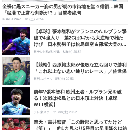
全裸に黒スニーカー姿の男が朝の市街地を堂々徘徊…韓国
「猛暑で正常な判断が？」目撃者絶句
KOREA WAVE
8/8(土) 20:54
【卓球】張本智和がフランスのA.ルブラン撃
破で4強入り 第2Gは0-7から大逆転で雄た
けび 日本勢男子は松島輝空＆篠塚大登の3
選手が準決勝へ
日テレNEWS NNN
8/8(土) 20:54
【競輪】西原裕太郎が俊敏な立ち回りで勝利
「これ以上ない思い通りのレース」／佐世保
日刊スポーツ
8/8(土) 20:53
前年V張本智和 欧州王者・ルブラン兄を破
る！次戦は松島との日本頂上対決【卓球
WTT横浜】
テレ東スポーツ
8/8(土) 20:52
楽天・吉井監督「この野郎と思ってたけど
（笑）」 約1カ月ぶり5勝目の早川隆久は結