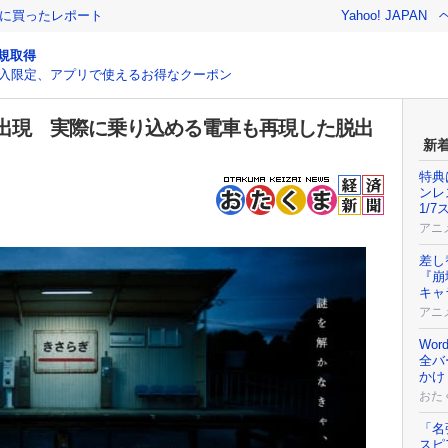
際に買ったレポート
Yahoo! JAPAN
規取得
入限定、アプリで使えるお得なクーポン
出現 実際に乗り込める電車も再現した脱出
新
特典
ンレ
1/
アニ
差し
『崩
キャ
アニ
Wor
全バ
かけ
おた
「名
スピ