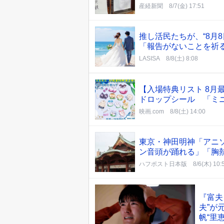
産経新聞
8/7(金) 17:51
推し活民たちが、“8月
「報告がないことを祈る
LASISA
8/8(土) 8:08
【入場特典リスト 8
ドロップシール 「ミ
映画.com
8/8(土) 14:00
東京・神田明神「アニ
ン音頭が踊れる」「胸
ハフポスト日本版
8/6(木) 10:
『富夫
夫”が
帆“里