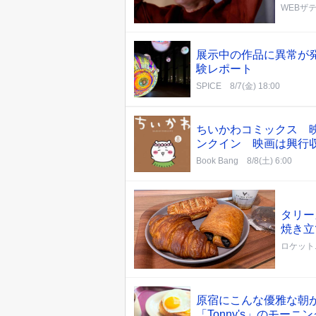
WEBザ
展示中の作品に異常が
験レポート
SPICE
8/7(金) 18:00
ちいかわコミックス 
ンクイン 映画は興行
Book Bang
8/8(土) 6:00
タリー
焼き立
ロケット
原宿にこんな優雅な朝
「Tonny's」のモーニン