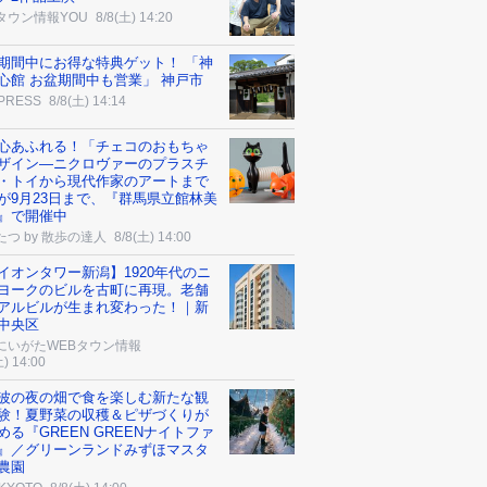
タウン情報YOU
8/8(土) 14:20
期間中にお得な特典ゲット！ 「神
心館 お盆期間中も営業」 神戸市
 PRESS
8/8(土) 14:14
心あふれる！「チェコのおもちゃ
ザイン―ニクロヴァーのプラスチ
・トイから現代作家のアートまで
が9月23日まで、『群馬県立館林美
』で開催中
たつ by 散歩の達人
8/8(土) 14:00
イオンタワー新潟】1920年代のニ
ヨークのビルを古町に再現。老舗
アルビルが生まれ変わった！｜新
中央区
にいがたWEBタウン情報
土) 14:00
波の夜の畑で食を楽しむ新たな観
験！夏野菜の収穫＆ピザづくりが
める『GREEN GREENナイトファ
』／グリーンランドみずほマスタ
農園