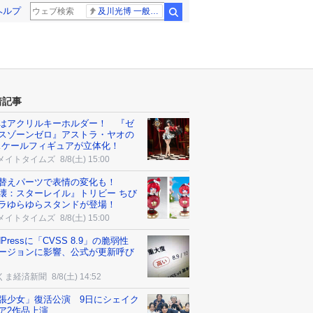
ヘルプ
及川光博 一般女性
検索
着記事
はアクリルキーホルダー！ 『ゼ
スゾーンゼロ』アストラ・ヤオの
7スケールフィギュアが立体化！
メイトタイムズ
8/8(土) 15:00
替えパーツで表情の変化も！
壊：スターレイル』トリビー ちび
ラゆらゆらスタンドが登場！
メイトタイムズ
8/8(土) 15:00
dPressに「CVSS 8.9」の脆弱性
ージョンに影響、公式が更新呼び
くま経済新聞
8/8(土) 14:52
張少女」復活公演 9日にシェイク
ア2作品上演