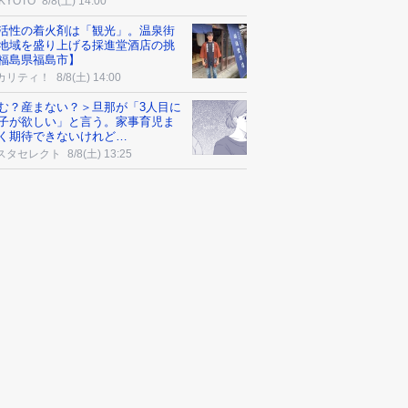
 KYOTO
8/8(土) 14:00
活性の着火剤は「観光」。温泉街
地域を盛り上げる採進堂酒店の挑
福島県福島市】
カリティ！
8/8(土) 14:00
む？産まない？＞旦那が「3人目に
子が欲しい」と言う。家事育児ま
く期待できないけれど…
スタセレクト
8/8(土) 13:25