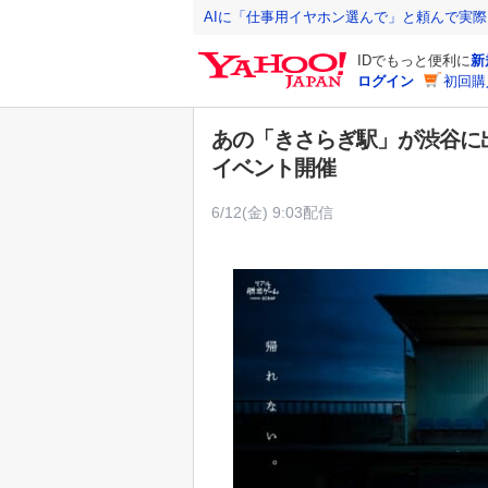
Y
AIに「仕事用イヤホン選んで」と頼んで実
a
IDでもっと便利に
新
h
ログイン
初回購
o
o
あの「きさらぎ駅」が渋谷に
!
イベント開催
J
A
6/12(金) 9:03配信
P
A
N