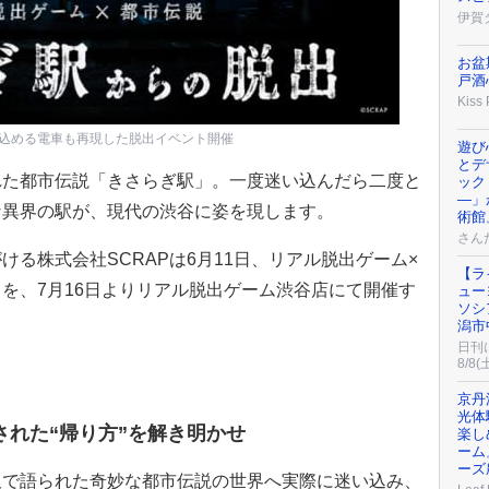
伊賀
お盆
戸酒
Kiss
込める電車も再現した脱出イベント開催
遊び
とデ
た都市伝説「きさらぎ駅」。一度迷い込んだら二度と
ック
―」
な異界の駅が、現代の渋谷に姿を現します。
術館
さん
る株式会社SCRAPは6月11日、リアル脱出ゲーム×
【ラ
を、7月16日よりリアル脱出ゲーム渋谷店にて開催す
ュー
ソシ
潟市
日刊
8/8(
京丹
光体
された“帰り方”を解き明かせ
楽し
ーム
ーズ
で語られた奇妙な都市伝説の世界へ実際に迷い込み、