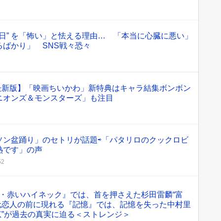
8日” を「怖い」と怯える理由… 「本当に心臓に悪い」
ばかり」 SNS戦々恐々
月最新版】「映画ちいかわ」新特典はキャラ結集ボンボン
ニオンズ＆モンスターズ」も注目
ソン盆踊り」のセトリが話題⇨「パタリロのクックロビ
熱です」の声
52
・赤いハイネック』では、首を押さえた杉田雷麟“富
元恋人の前に現れる『記憶』では、記憶を失った中村里
恵”が過去の真実に迫る＜ストレンジ＞