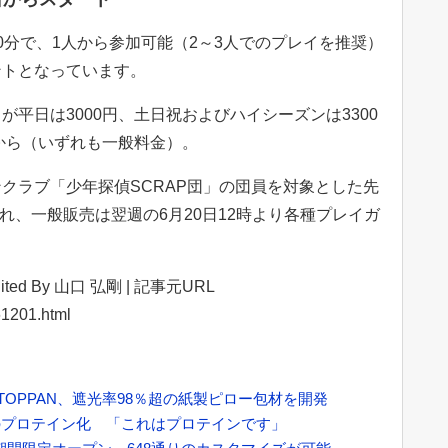
分で、1人から参加可能（2～3人でのプレイを推奨）
ントとなっています。
平日は3000円、土日祝およびハイシーズンは3300
円から（いずれも一般料金）。
ラブ「少年探偵SCRAP団」の団員を対象とした先
され、一般販売は翌週の6月20日12時より各種プレイガ
ited By 山口 弘剛‌ | 記事元URL
61201.html
TOPPAN、遮光率98％超の紙製ピロー包材を開発
のプロテイン化 「これはプロテインです」