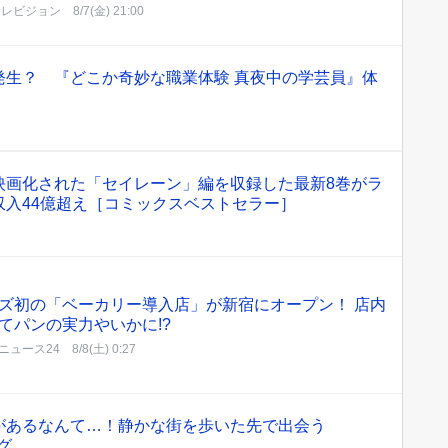
テレビジョン
8/7(金) 21:00
発生？ 『どこか奇妙な職業体験 真夜中の学芸員』体
映画化された「セイレーン」編を収録した最新8巻がラ
収入44億超え［コミックスベストセラー］
ズ初の「ベーカリー導入店」が新宿にオープン！ 店内
てパンの実力やいかに!?
ニュース24
8/8(土) 0:27
があるなんて…！静かな街を歩いた先で出会う
グ