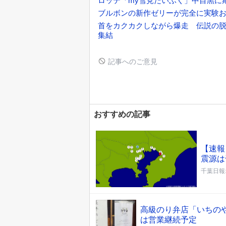
ロッテ「my雪見だいふく」中目黒に
ブルボンの新作ゼリーが完全に実験
首をカクカクしながら爆走 伝説の
集結
記事へのご意見
おすすめの記事
【速報
震源は
千葉日報
高級のり弁店「いちの
は営業継続予定