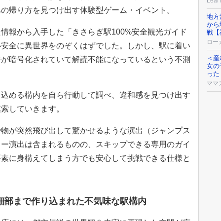
Leaf
への帰り方を見つけ出す体験型ゲーム・イベント。
地方
から
報から入手した「きさらぎ駅100%安全観光ガイド
戦【
ロー
心安全に異世界をのぞくはずでした。しかし、駅に着い
＜産
ジが暗号化されていて解読不能になっているという不測
女の
った
ママ
込める構内を自ら行動して調べ、違和感を見つけ出す
模索していきます。
物が突然飛び出して驚かせるような演出（ジャンプス
ラー演出は含まれるものの、スキップできる専用のガイ
要素に身構えてしまう方でも安心して挑戦できる仕様と
細部まで作り込まれた不気味な駅構内