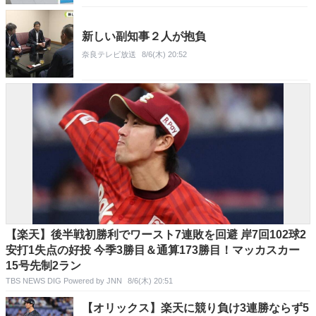
新しい副知事２人が抱負
奈良テレビ放送
8/6(木) 20:52
【楽天】後半戦初勝利でワースト7連敗を回避 岸7回102球2
安打1失点の好投 今季3勝目＆通算173勝目！マッカスカー
15号先制2ラン
TBS NEWS DIG Powered by JNN
8/6(木) 20:51
【オリックス】楽天に競り負け3連勝ならず5