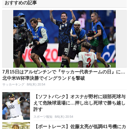
おすすめの記事
7月15日はアルゼンチンで『サッカー代表チームの日』に…
北中米W杯準決勝でイングランドを撃破
サッカーキング
8/6(木) 20:54
【ソフトバンク】オスナが野村に頭部死球与
えて危険球退場に…押し出し死球で勝ち越し
許す
スポーツ報知
8/6(木) 20:54
【ボートレース】佐藤太亮が低調41号機にカ