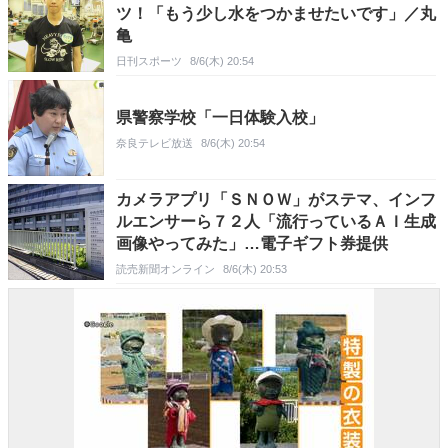
ツ！「もう少し水をつかませたいです」／丸
亀
日刊スポーツ
8/6(木) 20:54
県警察学校「一日体験入校」
奈良テレビ放送
8/6(木) 20:54
カメラアプリ「ＳＮＯＷ」がステマ、インフ
ルエンサーら７２人「流行っているＡＩ生成
画像やってみた」…電子ギフト券提供
読売新聞オンライン
8/6(木) 20:53