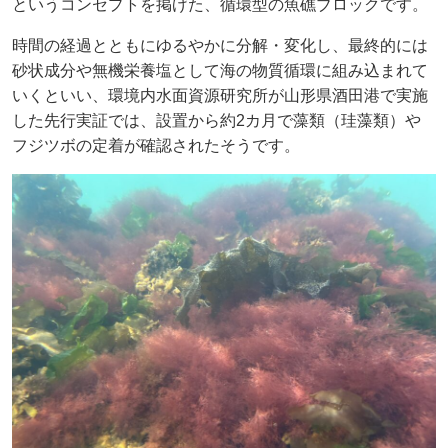
というコンセプトを掲げた、循環型の魚礁ブロックです。
時間の経過とともにゆるやかに分解・変化し、最終的には
砂状成分や無機栄養塩として海の物質循環に組み込まれて
いくといい、環境内水面資源研究所が山形県酒田港で実施
した先行実証では、設置から約2カ月で藻類（珪藻類）や
フジツボの定着が確認されたそうです。