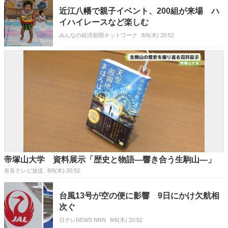
近江八幡で親子イベント、200組が来場 ハ
イハイレースなど楽しむ
みんなの経済新聞ネットワーク
8/6(木) 20:52
帝塚山大学 資料展示「歴史と物語―響き合う生駒山―」
奈良テレビ放送
8/6(木) 20:52
台風13号が空の便に影響 9日にかけ欠航相
次ぐ
日テレNEWS NNN
8/6(木) 20:52