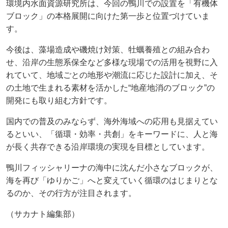
環境内水面資源研究所は、今回の鴨川での設置を「有機体
ブロック」の本格展開に向けた第一歩と位置づけていま
す。
今後は、藻場造成や磯焼け対策、牡蠣養殖との組み合わ
せ、沿岸の生態系保全など多様な現場での活用を視野に入
れていて、地域ごとの地形や潮流に応じた設計に加え、そ
の土地で生まれる素材を活かした“地産地消のブロック”の
開発にも取り組む方針です。
国内での普及のみならず、海外海域への応用も見据えてい
るといい、「循環・効率・共創」をキーワードに、人と海
が長く共存できる沿岸環境の実現を目標としています。
鴨川フィッシャリーナの海中に沈んだ小さなブロックが、
海を再び「ゆりかご」へと変えていく循環のはじまりとな
るのか、その行方が注目されます。
（サカナト編集部）