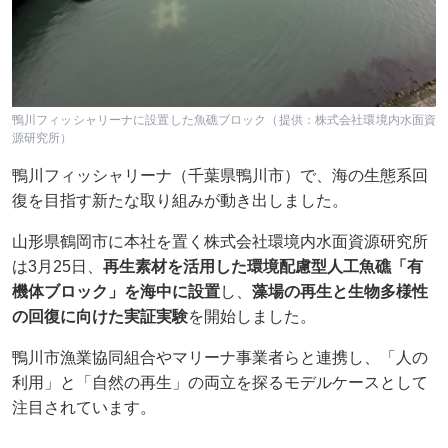
鴨川フィッシャリーナに設置した魚礁ブロック（提供：株式会社環境内水面資
源研究所）
鴨川フィッシャリーナ（千葉県鴨川市）で、海の生態系回
復を目指す新たな取り組みが動き出しました。
山形県鶴岡市に本社を置く株式会社環境内水面資源研究所
は3月25日、
再生素材を活用した環境配慮型人工魚礁「有
機体ブロック」を海中に設置
し、
藻場の再生と生物多様性
の回復に向けた実証実験
を開始しました。
鴨川市漁業協同組合やマリーナ事業者らと連携し、「人の
利用」と「自然の再生」の両立を探るモデルケースとして
注目されています。