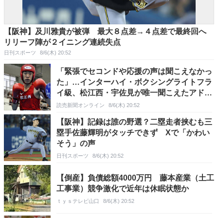
【阪神】及川雅貴が被弾 最大８点差→４点差で最終回へ
リリーフ陣が２イニング連続失点
日刊スポーツ
8/6(木) 20:52
「緊張でセコンドや応援の声は聞こえなかっ
た」…インターハイ・ボクシングライトフラ
イ級、松江西・宇佐見が唯一聞こえたアドバ
イスを武器に初戦突破
読売新聞オンライン
8/6(木) 20:52
【阪神】記録は誰の野選？二塁走者挟むも三
塁手佐藤輝明がタッチできず Xで「かわい
そう」の声
日刊スポーツ
8/6(木) 20:52
【倒産】負債総額4000万円 藤本産業（土工
工事業）競争激化で近年は休眠状態か
ｔｙｓテレビ山口
8/6(木) 20:52