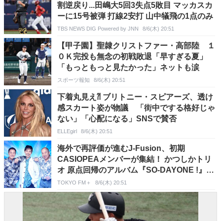
割逆戻り...田嶋大5回3失点5敗目 マッカスカ
ーに15号被弾 打線2安打 山中犠飛の1点のみ
TBS NEWS DIG Powered by JNN
8/6(木) 20:51
【甲子園】聖隷クリストファー・高部陸 １
０Ｋ完投も無念の初戦敗退「早すぎる夏」
「もっともっと見たかった」ネットも涙
スポーツ報知
8/6(木) 20:51
下着丸見え⁈ ブリトニー・スピアーズ、透け
感スカート姿が物議 「街中でする格好じゃ
ない」「心配になる」SNSで賛否
ELLEgirl
8/6(木) 20:51
海外で再評価が進むJ-Fusion、初期
CASIOPEAメンバーが集結！ かつしかトリ
オ 原点回帰のアルバム『SO-DAYONE !』リ
リース決定
TOKYO FM＋
8/6(木) 20:51