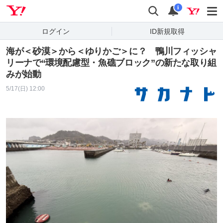
Yahoo! JAPAN
検索
通知
i
ログイン
ID新規取得
海が＜砂漠＞から＜ゆりかご＞に？ 鴨川フィッシャ
リーナで“環境配慮型・魚礁ブロック”の新たな取り組
みが始動
5/17(日) 12:00