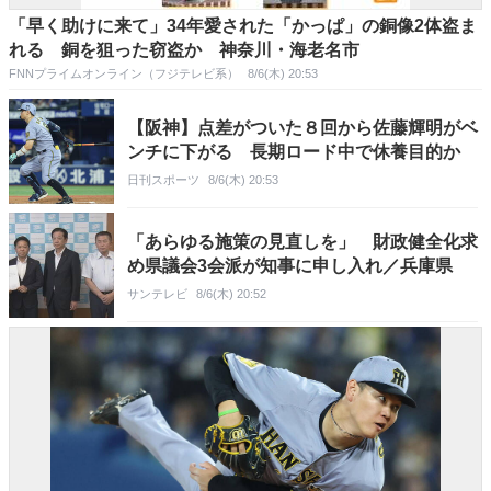
「早く助けに来て」34年愛された「かっぱ」の銅像2体盗ま
れる 銅を狙った窃盗か 神奈川・海老名市
FNNプライムオンライン（フジテレビ系）
8/6(木) 20:53
【阪神】点差がついた８回から佐藤輝明がベ
ンチに下がる 長期ロード中で休養目的か
日刊スポーツ
8/6(木) 20:53
「あらゆる施策の見直しを」 財政健全化求
め県議会3会派が知事に申し入れ／兵庫県
サンテレビ
8/6(木) 20:52