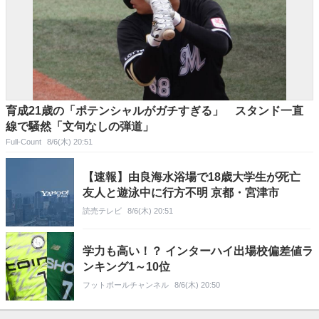
育成21歳の「ポテンシャルがガチすぎる」 スタンド一直
線で騒然「文句なしの弾道」
Full-Count
8/6(木) 20:51
【速報】由良海水浴場で18歳大学生が死亡
友人と遊泳中に行方不明 京都・宮津市
読売テレビ
8/6(木) 20:51
学力も高い！？ インターハイ出場校偏差値ラ
ンキング1～10位
フットボールチャンネル
8/6(木) 20:50