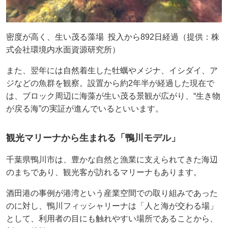
密度が高く、生い茂る藻場 投入から892日経過（提供：株
式会社環境内水面資源研究所）
また、翌年には自然着生した牡蠣やメジナ、イシダイ、ア
ジなどの魚群を観察。設置から約2年半が経過した現在で
は、ブロック周辺に海藻が生い茂る景観が広がり、“生き物
が戻る海”の実証が進んでいるといいます。
観光マリーナから生まれる「鴨川モデル」
千葉県鴨川市は、豊かな自然と漁業に支えられてきた海辺
のまちであり、観光客が訪れるマリーナもあります。
酒田港の事例が港湾という産業空間での取り組みであった
のに対し、鴨川フィッシャリーナは「人と海が交わる場」
として、利用者の目にも触れやすい場所であることから、