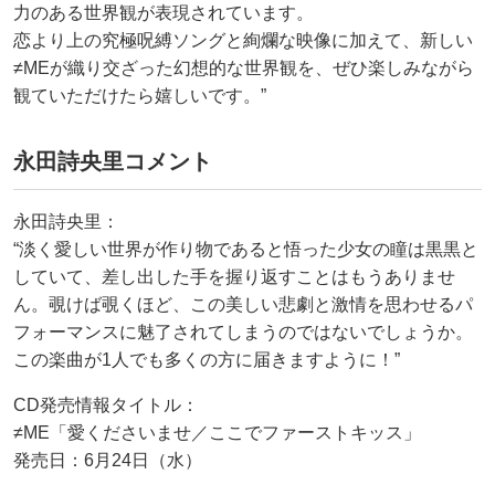
力のある世界観が表現されています。
恋より上の究極呪縛ソングと絢爛な映像に加えて、新しい
≠MEが織り交ざった幻想的な世界観を、ぜひ楽しみながら
観ていただけたら嬉しいです。”
永田詩央里コメント
永田詩央里：
“淡く愛しい世界が作り物であると悟った少女の瞳は黒黒と
していて、差し出した手を握り返すことはもうありませ
ん。覗けば覗くほど、この美しい悲劇と激情を思わせるパ
フォーマンスに魅了されてしまうのではないでしょうか。
この楽曲が1人でも多くの方に届きますように！”
CD発売情報タイトル：
≠ME「愛くださいませ／ここでファーストキッス」
発売日：6月24日（水）