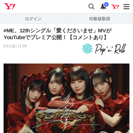
Yahoo! JAPAN
検索
通知
i
ログイン
ID新規取得
≠ME、12thシングル「愛くださいませ」MVが
YouTubeでプレミア公開！【コメントあり】
6/12(金) 11:49