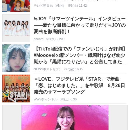
テレビ朝日系（ANN）
8/8(土) 11:42
≒JOY『サマーツインテール』インタビュー
――新たな目標に向かって走りだす≒JOYの
夏曲を徹底解剖！
encore
8/5(水) 21:00
【TikTok配信での「ファンいじり」が評判】
#Mooove!の新メンバー・織莉叶はなぜ幼少
期から「黒猫になりたい」と公言してきたの
か
NEWSポストセブン
8/7(金) 16:15
＝LOVE、フジテレビ系「STAR」で新曲
「恋、はじめました。」を生歌唱 8月26日
発売のサマーラブソング
WWSチャンネル
8/8(土) 6:30