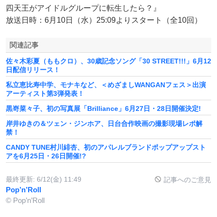
四天王がアイドルグループに転生したら？』
放送日時：6月10日（水）25:09よりスタート（全10回）
関連記事
佐々木彩夏（ももクロ）、30歳記念ソング「30 STREET!!!」6月12
日配信リリース！
私立恵比寿中学、モナキなど、＜めざましWANGANフェス＞出演
アーティスト第3弾発表！
黒嵜菜々子、初の写真展「Brilliance」6月27日・28日開催決定!
岸井ゆきの＆ツェン・ジンホア、日台合作映画の撮影現場レポ解
禁！
CANDY TUNE村川緋杏、初のアパレルブランドポップアップスト
アを6月25日・26日開催!?
最終更新:
6/12(金) 11:49
記事へのご意見
Pop’n’Roll
© Pop’n’Roll