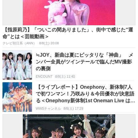
【指原莉乃】「ついこの間ありました」、街中で感じた“運
命”とは＜芸能動画＞
テレビ朝日系（ANN）
8/8(土) 20:08
≒JOY、新曲は夏にピッタリな「神曲」 メ
ンバー全員がツインテールで臨んだMV撮影
の裏側
ENCOUNT
8/8(土) 11:40
【ライブレポート】Onephony、新体制7人
で初ワンマン！乃咲みり＆今田優衣が決意語
る＜Onephony新体制1st Oneman Live はじ
まりの夏＞
WWSチャンネル
8/8(土) 17:29