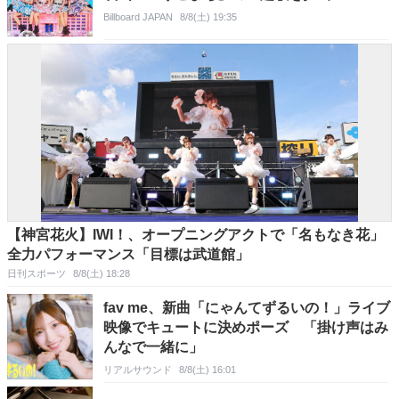
Billboard JAPAN
8/8(土) 19:35
【神宮花火】IWI！、オープニングアクトで「名もなき花」
全力パフォーマンス「目標は武道館」
日刊スポーツ
8/8(土) 18:28
fav me、新曲「にゃんてずるいの！」ライブ
映像でキュートに決めポーズ 「掛け声はみ
んなで一緒に」
リアルサウンド
8/8(土) 16:01