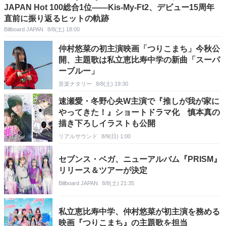
JAPAN Hot 100総合1位――Kis-My-Ft2、デビュー15周年
直前に振り返るヒットの軌跡
Billboard JAPAN
8/8(土) 18:00
仲村悠菜の初主演映画「つりこまち」今秋公
開、主題歌は私立恵比寿中学の新曲「スーパ
ーブルー」
音楽ナタリー
8/8(土) 19:30
速瀬愛・冬野心央W主演で『推しが我が家に
やってきた！』ショートドラマ化 慎本真の
描き下ろしイラストも公開
リアルサウンド
8/9(日) 1:00
セブンス・ベガ、ニューアルバム『PRISM』
リリース＆ツアーが決定
Billboard JAPAN
8/8(土) 21:35
私立恵比寿中学、仲村悠菜が初主演を務める
映画『つりこまち』の主題歌を担当