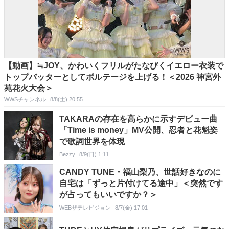
【動画】≒JOY、かわいくフリルがたなびくイエロー衣装で
トップバッターとしてボルテージを上げる！＜2026 神宮外
苑花火大会＞
WWSチャンネル
8/8(土) 20:55
TAKARAの存在を高らかに示すデビュー曲
「Time is money」MV公開、忍者と花魁姿
で歌詞世界を体現
Bezzy
8/9(日) 1:11
CANDY TUNE・福山梨乃、世話好きなのに
自宅は「ずっと片付けてる途中」＜突然です
が占ってもいいですか？＞
WEBザテレビジョン
8/7(金) 17:01