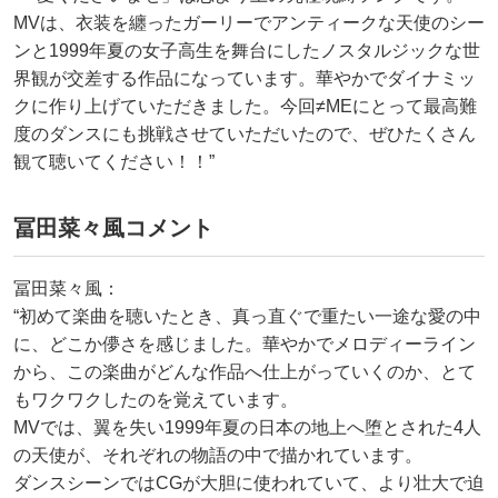
MVは、衣装を纏ったガーリーでアンティークな天使のシー
ンと1999年夏の女子高生を舞台にしたノスタルジックな世
界観が交差する作品になっています。華やかでダイナミッ
クに作り上げていただきました。今回≠MEにとって最高難
度のダンスにも挑戦させていただいたので、ぜひたくさん
観て聴いてください！！”
冨田菜々風コメント
冨田菜々風：
“初めて楽曲を聴いたとき、真っ直ぐで重たい一途な愛の中
に、どこか儚さを感じました。華やかでメロディーライン
から、この楽曲がどんな作品へ仕上がっていくのか、とて
もワクワクしたのを覚えています。
MVでは、翼を失い1999年夏の日本の地上へ堕とされた4人
の天使が、それぞれの物語の中で描かれています。
ダンスシーンではCGが大胆に使われていて、より壮大で迫