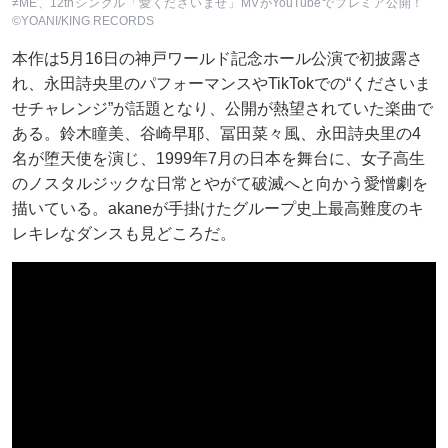
≠ME、12thシングル「愛くださいませ」MVがYouTubeでプレミア公開！
©YOANI/KING RECORDS
本作は5月16日の神戸ワールド記念ホール公演で初披露さ
れ、永田詩央里のパフォーマンスやTikTokでの“くださいま
せチャレンジ”が話題となり、公開が熱望されていた楽曲で
ある。鈴木瞳美、谷崎早耶、冨田菜々風、永田詩央里の4
名が堕天使を演じ、1999年7月の日本を舞台に、女子高生
のノスタルジックな日常とやがて破滅へと向かう愛憎劇を
描いている。akaneが手掛けたグループ史上最高難度のキ
レキレなダンスも見どころだ。