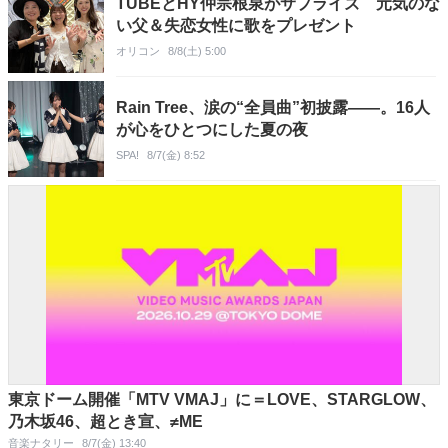
TUBEとHY仲宗根泉がサプライズ 元気のな
い父＆失恋女性に歌をプレゼント
オリコン
8/8(土) 5:00
Rain Tree、涙の“全員曲”初披露――。16人
が心をひとつにした夏の夜
SPA!
8/7(金) 8:52
東京ドーム開催「MTV VMAJ」に＝LOVE、STARGLOW、
乃木坂46、超とき宣、≠ME
音楽ナタリー
8/7(金) 13:40