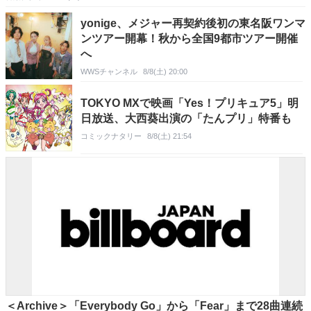
yonige、メジャー再契約後初の東名阪ワンマ
ンツアー開幕！秋から全国9都市ツアー開催
へ
WWSチャンネル
8/8(土) 20:00
TOKYO MXで映画「Yes！プリキュア5」明
日放送、大西葵出演の「たんプリ」特番も
コミックナタリー
8/8(土) 21:54
＜Archive＞「Everybody Go」から「Fear」まで28曲連続