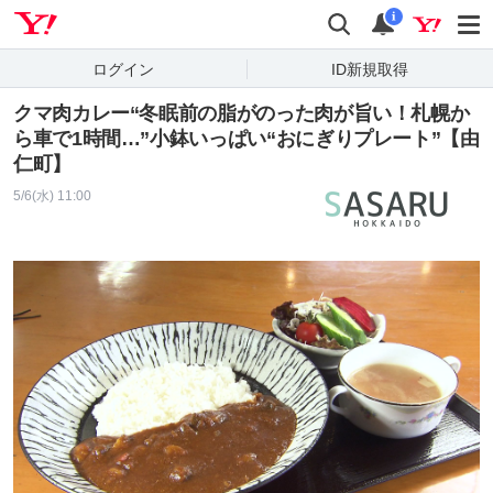
Yahoo! JAPAN
検索
通知
i
ログイン
ID新規取得
クマ肉カレー“冬眠前の脂がのった肉が旨い！札幌か
ら車で1時間…”小鉢いっぱい“おにぎりプレート”【由
仁町】
5/6(水) 11:00