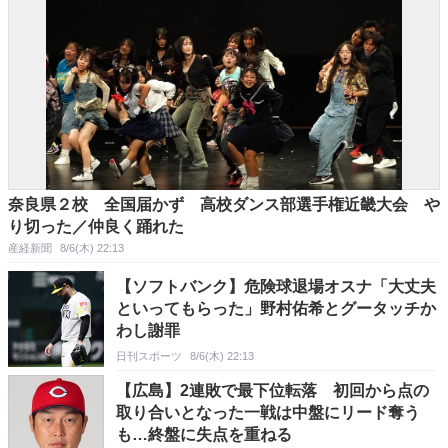
奈良県２校 全国届かず 高校ダンス部選手権近畿大会 や
り切った／仲良く踊れた
産経新聞
8/6(木) 22:13
【ソフトバンク】危険球退場オスナ「大丈夫
といってもらった」野村佑希とグータッチか
わし謝罪
日刊スポーツ
8/6(木) 22:13
【広島】2連敗で最下位転落 初回から点の
取り合いとなった一戦は中盤にリード奪う
も…終盤に失点を重ねる