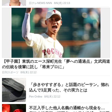
日テレNEWS NNN
8/6(木) 22:13
【甲子園】東筑のエース深町光生「夢への通過点」文武両道
の伝統を後輩に託し「将来プロに」
日刊スポーツ
8/6(木) 22:12
「歩きやすすぎる」と話題のビーサン。惚れ
込んで3足買った、その実力とは
Pen Online
8/6(木) 22:12
不正入手した他人名義の通帳から現金を…