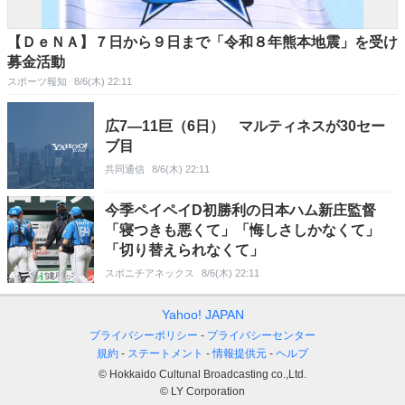
【ＤｅＮＡ】７日から９日まで「令和８年熊本地震」を受け
募金活動
スポーツ報知
8/6(木) 22:11
広7―11巨（6日） マルティネスが30セー
ブ目
共同通信
8/6(木) 22:11
今季ペイペイD初勝利の日本ハム新庄監督
「寝つきも悪くて」「悔しさしかなくて」
「切り替えられなくて」
スポニチアネックス
8/6(木) 22:11
Yahoo! JAPAN
プライバシーポリシー
プライバシーセンター
規約
ステートメント
情報提供元
ヘルプ
© Hokkaido Cultunal Broadcasting co.,Ltd.
© LY Corporation