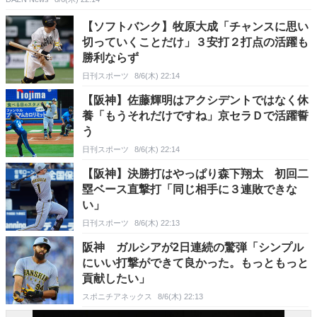
【ソフトバンク】牧原大成「チャンスに思い
切っていくことだけ」３安打２打点の活躍も
勝利ならず
日刊スポーツ
8/6(木) 22:14
【阪神】佐藤輝明はアクシデントではなく休
養「もうそれだけですね」京セラＤで活躍誓
う
日刊スポーツ
8/6(木) 22:14
【阪神】決勝打はやっぱり森下翔太 初回二
塁ベース直撃打「同じ相手に３連敗できな
い」
日刊スポーツ
8/6(木) 22:13
阪神 ガルシアが2日連続の驚弾「シンプル
にいい打撃ができて良かった。もっともっと
貢献したい」
スポニチアネックス
8/6(木) 22:13