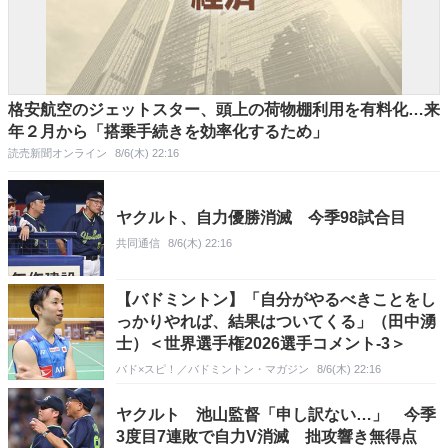
格安航空のジェットスター、頭上の荷物棚利用を有料化…来
年２月から「搭乗手続きを効率化するため」
読売新聞オンライン
8/6(木) 22:16
ヤクルト、自力優勝消滅 今季98試合目
共同通信
8/6(木) 22:16
【バドミントン】「自分がやるべきことをし
っかりやれば、結果はついてくる」（田中湧
士）＜世界選手権2026選手コメント-3＞
バド×スピ！／バドミントン・マガジン
8/6(木) 22:16
ヤクルト 池山監督「申し訳ない…」 今季
3度目7連敗で自力V消滅 拙攻響き無得点