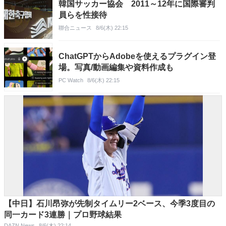
韓国サッカー協会 2011～12年に国際審判
員らを性接待
聯合ニュース
8/6(木) 22:15
ChatGPTからAdobeを使えるプラグイン登
場。写真/動画編集や資料作成も
PC Watch
8/6(木) 22:15
【中日】石川昂弥が先制タイムリー2ベース、今季3度目の
同一カード3連勝｜プロ野球結果
DAZN News
8/6(木) 22:14