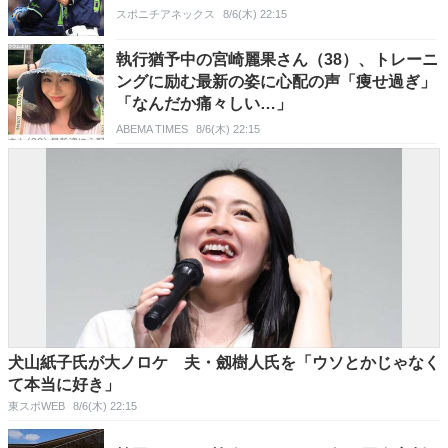
スポニチアネックス
8/6(木) 22:15
執行猶予中の宮崎麗果さん（38）、トレーニ
ングに励む最新の姿に心配の声「痩せ過ぎ」
「なんだか痛々しい…」
ABEMA TIMES
8/6(木) 22:15
犬山紙子氏が大ノロケ 夫・劔樹人氏を「ウソとかじゃなく
て本当に好き」
東スポWEB
8/6(木) 22:15