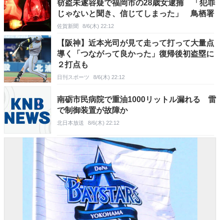
窃盗未遂容疑で福岡市の28歳女逮捕 「犯罪
じゃないと聞き、信じてしまった」 鳥栖署
佐賀新聞
8/6(木) 22:12
【阪神】近本光司が見て走って打って大量点
導く「つながって良かった」復帰後初盗塁に
２打点も
日刊スポーツ
8/6(木) 22:12
南砺市民病院で重油1000リットル漏れる 雷
で制御装置が故障か
北日本放送
8/6(木) 22:12