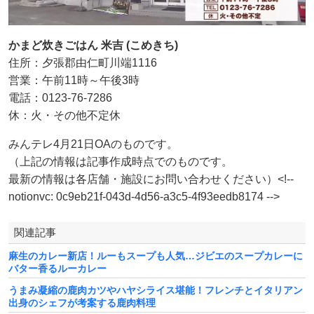
かまど炊きごはん 米吉 (こめきち)
住所：夕張郡由仁町川端1116
営業：午前11時～午後3時
電話：0123-76-7286
休：火・その他不定休
みんテレ4月21日OAのものです。
（上記の情報は記事作成時点でのものです。
最新の情報は各店舗・施設にお問い合わせください）<!--
notionvc: 0c9eb21f-043d-4d56-a3c5-4f93eedb8174 -->
関連記事
麻生のカレー新店！ルーもスープも人気…ジビエのスープカレーに
バター香るルーカレー
うまみ凝縮の鹿肉カツやハヤシライス堪能！フレンチとイタリアン
出身のシェフが考案する鹿肉料理