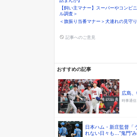
話まんが】
【飼い主マナー】スーパーやコンビ
ル調査＞
＜旗振り当番マナー＞犬連れの見守
記事へのご意見
おすすめの記事
広島、
時事通信
日本ハム・新庄監督「
れない日々も…”鬼門”