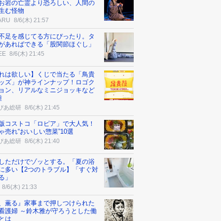
お岩の亡霊より恐ろしい、人間の
生む怪物
ARU
8/6(木) 21:57
不足を感じてる方にぴったり。タ
があればできる「股関節ほぐし」
EE
8/6(木) 21:45
れは欲しい】くじで当たる「鳥貴
ッズ」が神ラインナップ！ロゴク
ョン、リアルなミニジョッキなど
種
ぴあ総研
8/6(木) 21:45
版コストコ「ロピア」で大人気！
ゃ売れ“おいしい惣菜”10選
ぴあ総研
8/6(木) 21:40
しただけでゾッとする。「夏の浴
に多い【2つのトラブル】「すぐ対
る」
8/6(木) 21:33
、薫る』家事まで押しつけられた
看護婦 ～鈴木雅が守ろうとした働
とは