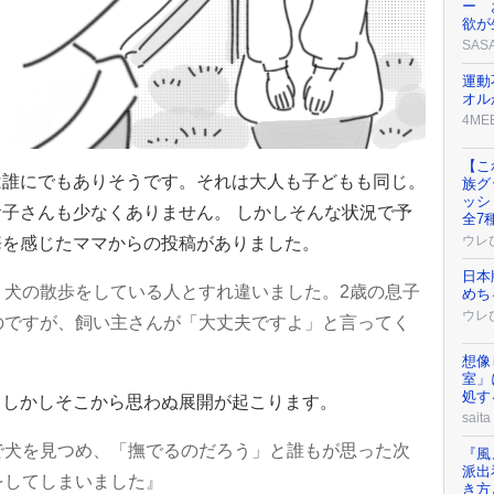
ー 
欲が
SAS
運動
オル
4ME
【こ
は誰にでもありそうです。それは大人も子どもも同じ。
族グ
ッシ
子さんも少なくありません。 しかしそんな状況で予
全7
ウレ
悔を感じたママからの投稿がありました。
日本
、犬の散歩をしている人とすれ違いました。2歳の息子
めち
ウレ
のですが、飼い主さんが「大丈夫ですよ」と言ってく
想像
室」
処す
。しかしそこから思わぬ展開が起こります。
saita
で犬を見つめ、「撫でるのだろう」と誰もが思った次
『風
派出
をしてしまいました』
き方