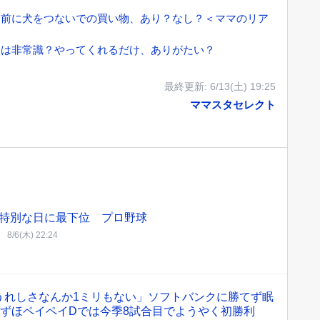
ニ前に犬をつないでの買い物、あり？なし？＜ママのリア
りは非常識？やってくれるだけ、ありがたい？
最終更新:
6/13(土) 19:25
ママスタセレクト
特別な日に最下位 プロ野球
8/6(木) 22:24
うれしさなんか1ミリもない」ソフトバンクに勝てず眠
みずほペイペイDでは今季8試合目でようやく初勝利