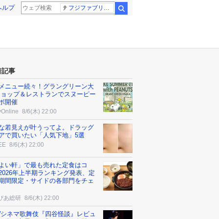
ヘルプ
フジファブリック
検索
着記事
メニュー続々！グラングリーン大
ショップ＆レストランでスヌーピー
ボ開催
yOnline
8/6(木) 22:00
な若見えが叶うってよ。ドラッグ
アで買いたい「人気下地」5選
EE
8/6(木) 22:00
よい軒」で最も売れた定食はコ
2026年上半期ランキング発表、定
期間限定・サイドの各部門をチェ
ぴあ総研
8/6(木) 22:00
Wシネマ歌舞伎『四谷怪談』レビュ