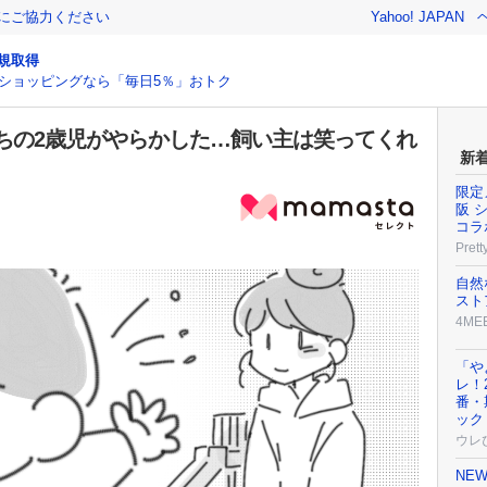
金にご協力ください
Yahoo! JAPAN
規取得
ショッピングなら「毎日5％」おトク
ちの2歳児がやらかした…飼い主は笑ってくれ
新
限定
阪 
コラ
Prett
自然
スト
4ME
「や
レ！
番・
ック
ウレ
NE