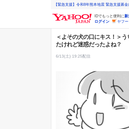
Y
【緊急支援】令和8年熊本地震 緊急支援募
a
IDでもっと便利に
新
h
ログイン
ヤフー
o
o
＜よその犬の口にキス！＞う
!
たけれど迷惑だったよね？
J
A
6/13(土) 19:25配信
P
A
N