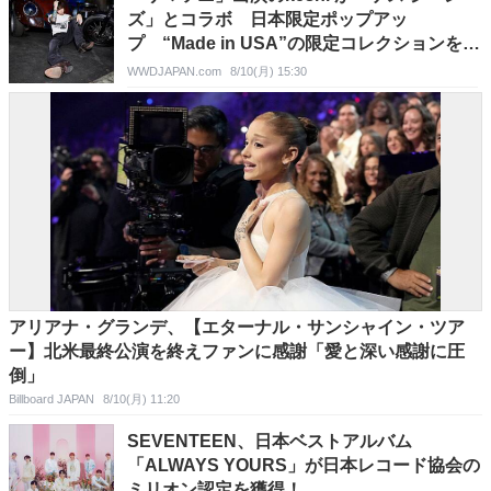
ズ」とコラボ 日本限定ポップアッ
プ “Made in USA”の限定コレクションを販
売
WWDJAPAN.com
8/10(月) 15:30
アリアナ・グランデ、【エターナル・サンシャイン・ツア
ー】北米最終公演を終えファンに感謝「愛と深い感謝に圧
倒」
Billboard JAPAN
8/10(月) 11:20
SEVENTEEN、日本ベストアルバム
「ALWAYS YOURS」が日本レコード協会の
ミリオン認定を獲得！