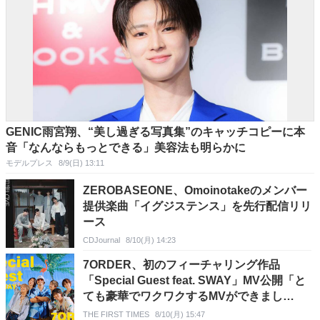
GENIC雨宮翔、“美し過ぎる写真集”のキャッチコピーに本
音「なんならもっとできる」美容法も明らかに
モデルプレス
8/9(日) 13:11
ZEROBASEONE、Omoinotakeのメンバー
提供楽曲「イグジステンス」を先行配信リリ
ース
CDJournal
8/10(月) 14:23
7ORDER、初のフィーチャリング作品
「Special Guest feat. SWAY」MV公開「と
ても豪華でワクワクするMVができまし
た！」（諸星翔希）
THE FIRST TIMES
8/10(月) 15:47