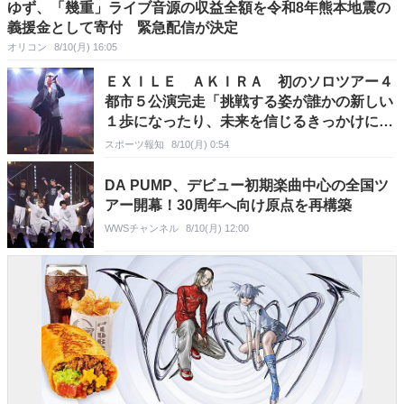
ゆず、「幾重」ライブ音源の収益全額を令和8年熊本地震の
義援金として寄付 緊急配信が決定
オリコン
8/10(月) 16:05
ＥＸＩＬＥ ＡＫＩＲＡ 初のソロツアー４
都市５公演完走「挑戦する姿が誰かの新しい
１歩になったり、未来を信じるきっかけにな
ったら」
スポーツ報知
8/10(月) 0:54
DA PUMP、デビュー初期楽曲中心の全国ツ
アー開幕！30周年へ向け原点を再構築
WWSチャンネル
8/10(月) 12:00