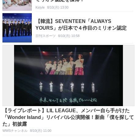
Kstyle
8/10(月) 13:00
【韓流】SEVENTEEN「ALWAYS
YOURS」が日本で４作目のミリオン認定
日刊スポーツ
8/10(月) 10:58
【ライブレポート】LIL LEAGUE、メンバー自ら手がけた
「Wonder Island」リバイバル公演開催！新曲「僕を探して
た」初披露
WWSチャンネル
8/10(月) 11:00