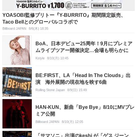
YOASOBI監修ブリトー『Y-BURRITO』期間限定販売、
Taco Bellとのグローバルコラボで
Billboard JAPAN
8/6(木) 18:35
BoA、日本デビュー25周年！9月にプレミア
ムライブツアー開催決定…会場も明らかに
Kstyle
8/10(月) 10:45
BE:FIRST、LA「Head In The Clouds」出
演 海外展開の現在地を映す6曲
Rolling Stone Japan
8/9(日) 15:49
HAN-KUN、新曲「Bye Bye」8/10にMVプレ
ミア公開
Billboard JAPAN
8/10(月) 12:05
「サマソニ」出演のkeshi が「ゲス ジーン