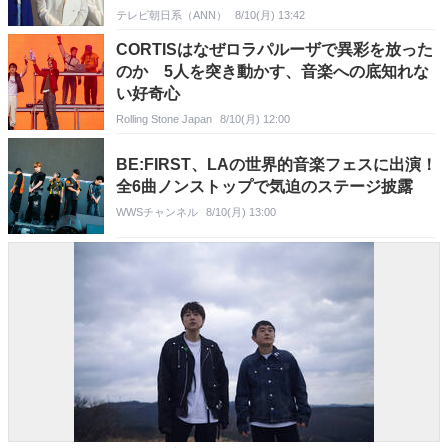
テレビ朝日系（ANN）
8/10(月) 13:42
CORTISはなぜロラパルーザで異彩を放った
のか 5人を突き動かす、音楽への底知れな
い好奇心
Rolling Stone Japan
8/10(月) 12:00
BE:FIRST、LAの世界的音楽フェスに出演！
全6曲ノンストップで気迫のステージ披露
WWSチャンネル
8/10(月) 13:00