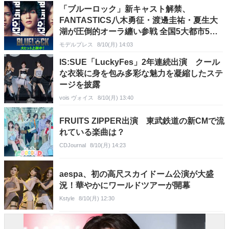
「ブルーロック」新キャスト解禁、
FANTASTICS八木勇征・渡邊圭祐・夏生大
湖が圧倒的オーラ纏い参戦 全国5大都市5劇
場での応援上映開催
モデルプレス
8/10(月) 14:03
IS:SUE「LuckyFes」2年連続出演 クール
な衣装に身を包み多彩な魅力を凝縮したステ
ージを披露
vois ヴォイス
8/10(月) 13:40
FRUITS ZIPPER出演 東武鉄道の新CMで流
れている楽曲は？
CDJournal
8/10(月) 14:23
aespa、初の高尺スカイドーム公演が大盛
況！華やかにワールドツアーが開幕
Kstyle
8/10(月) 12:30