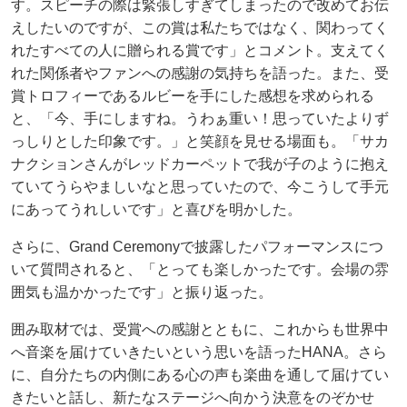
す。スピーチの際は緊張しすぎてしまったので改めてお伝
えしたいのですが、この賞は私たちではなく、関わってく
れたすべての人に贈られる賞です」とコメント。支えてく
れた関係者やファンへの感謝の気持ちを語った。また、受
賞トロフィーであるルビーを手にした感想を求められる
と、「今、手にしますね。うわぁ重い！思っていたよりず
っしりとした印象です。」と笑顔を見せる場面も。「サカ
ナクションさんがレッドカーペットで我が子のように抱え
ていてうらやましいなと思っていたので、今こうして手元
にあってうれしいです」と喜びを明かした。
さらに、Grand Ceremonyで披露したパフォーマンスにつ
いて質問されると、「とっても楽しかったです。会場の雰
囲気も温かかったです」と振り返った。
囲み取材では、受賞への感謝とともに、これからも世界中
へ音楽を届けていきたいという思いを語ったHANA。さら
に、自分たちの内側にある心の声も楽曲を通して届けてい
きたいと話し、新たなステージへ向かう決意をのぞかせ