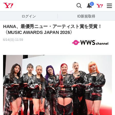
Yahoo! JAPAN
検索
通知
i
ログイン
ID新規取得
HANA、最優秀ニュー・アーティスト賞を受賞！
〈MUSIC AWARDS JAPAN 2026〉
6/14(日) 11:59