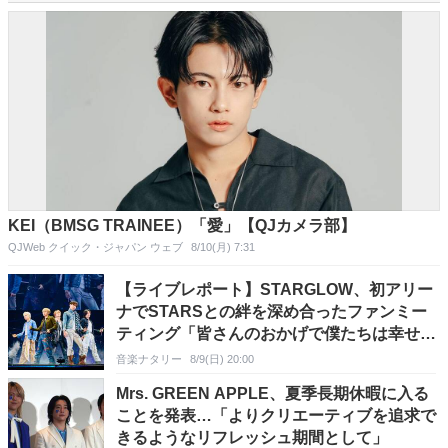
KEI（BMSG TRAINEE）「愛」【QJカメラ部】
QJWeb クイック・ジャパン ウェブ
8/10(月) 7:31
【ライブレポート】STARGLOW、初アリー
ナでSTARSとの絆を深め合ったファンミー
ティング「皆さんのおかげで僕たちは幸せで
す！」
音楽ナタリー
8/9(日) 20:00
Mrs. GREEN APPLE、夏季長期休暇に入る
ことを発表…「よりクリエーティブを追求で
きるようなリフレッシュ期間として」