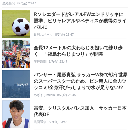
産経新聞
8/7(金) 23:47
RソシエダードがレアルFWエンドリッキに
照準、ビリャレアルやベティスが獲得のライ
バルに
日刊スポーツ
8/7(金) 23:47
全長12メートルの大わらじを担いで練り歩
く 「福島わらじまつり」が開幕
産経新聞
8/7(金) 23:47
パンサー・尾形貴弘 サッカーW杯で戦う世界
のスーパースターのため、ピン芸人に全力ツ
ッコミ!全身汗びっしょりで水が足りない!?
めざましmedia
8/7(金) 23:45
冨安、クリスタルパレス加入 サッカー日本
代表DF
共同通信
8/7(金) 23:45