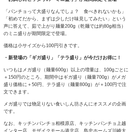
「パンチョって大盛りなんでしょ？ 食べきれないかも」
「初めてだから、まずは少しだけ味見してみたい」という
声に答えて、茹で上がり麺量200g（乾麺では約80g相当）
のミニ盛りが期間限定で登場。
価格は小サイズから100円引きです。
・新登場の「ギガ盛り」「テラ盛り」が今だけお得に！
いつもはメガ盛り（麺量600g）以上の増量は、100gごとに
＋150円のところ、期間中はギガ盛り（麺量700g）がメガ
盛り価格に＋50円、テラ盛り（麺量800g）が＋100円で注
文できます。
メガ盛りでは物足りない食いしん坊さんにオススメの企画
です。
なお、キッチンパンチョ相模原店、キッチンパンチョ上越
インター店、モザイクモール港北店、島忠ホームズ川崎大