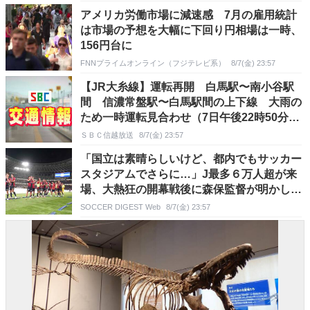
アメリカ労働市場に減速感 7月の雇用統計
は市場の予想を大幅に下回り円相場は一時、
156円台に
FNNプライムオンライン（フジテレビ系）
8/7(金) 23:57
【JR大糸線】運転再開 白馬駅〜南小谷駅
間 信濃常盤駅〜白馬駅間の上下線 大雨の
ため一時運転見合わせ（7日午後22時50分現
在）
ＳＢＣ信越放送
8/7(金) 23:57
「国立は素晴らしいけど、都内でもサッカー
スタジアムでさらに…」J最多６万人超が来
場、大熱狂の開幕戦後に森保監督が明かした
思い
SOCCER DIGEST Web
8/7(金) 23:57