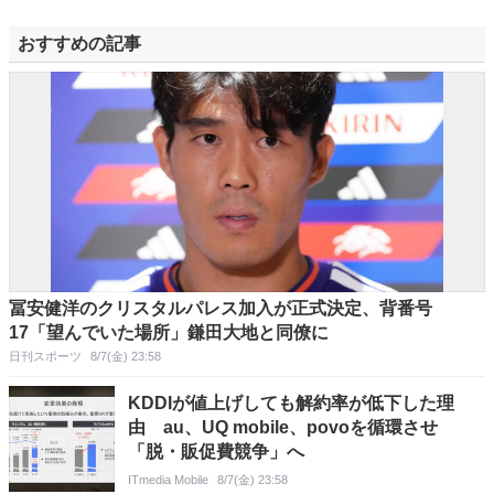
おすすめの記事
冨安健洋のクリスタルパレス加入が正式決定、背番号
17「望んでいた場所」鎌田大地と同僚に
日刊スポーツ
8/7(金) 23:58
KDDIが値上げしても解約率が低下した理
由 au、UQ mobile、povoを循環させ
「脱・販促費競争」へ
ITmedia Mobile
8/7(金) 23:58