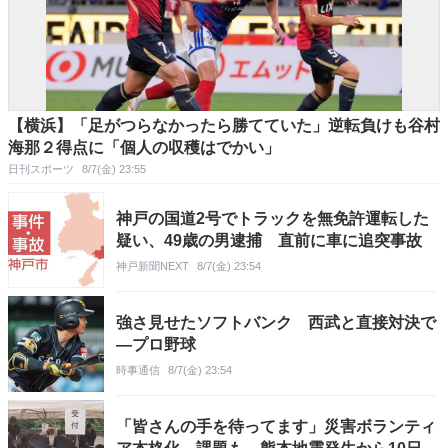
【横浜】「足がつらなかったら勝てていた」逆転負けも谷村
海那２得点に「個人の収穫はでかい」
日刊スポーツ
8/7(金) 23:55
神戸の国道2号でトラックを無免許運転した
疑い、49歳の男逮捕 直前に車に追突事故
神戸新聞NEXT
8/7(金) 23:54
強さ見せたソフトバンク 西武と直接対決で
―プロ野球
時事通信
8/7(金) 23:54
「皆さんの手を待ってます」災害ボランティ