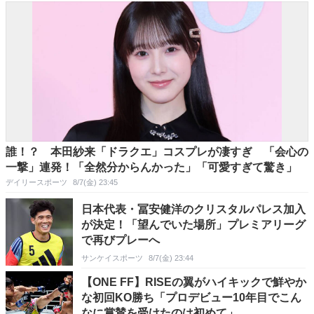
誰！？ 本田紗来「ドラクエ」コスプレが凄すぎ 「会心の
一撃」連発！「全然分からんかった」「可愛すぎて驚き」
デイリースポーツ
8/7(金) 23:45
日本代表・冨安健洋のクリスタルパレス加入
が決定！「望んでいた場所」プレミアリーグ
で再びプレーへ
サンケイスポーツ
8/7(金) 23:44
【ONE FF】RISEの翼がハイキックで鮮やか
な初回KO勝ち「プロデビュー10年目でこん
なに賞賛を受けたのは初めて」