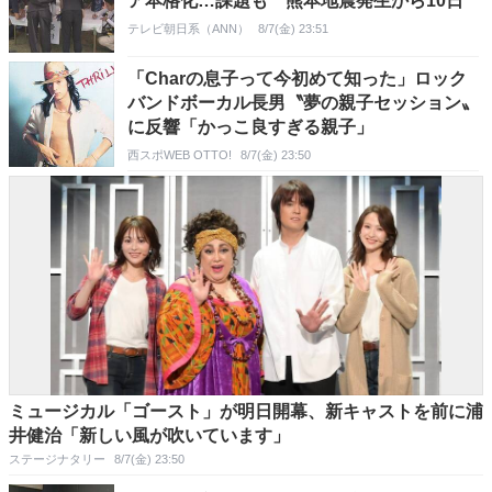
ア本格化…課題も 熊本地震発生から10日
テレビ朝日系（ANN）
8/7(金) 23:51
「Charの息子って今初めて知った」ロック
バンドボーカル長男〝夢の親子セッション〟
に反響「かっこ良すぎる親子」
西スポWEB OTTO!
8/7(金) 23:50
ミュージカル「ゴースト」が明日開幕、新キャストを前に浦
井健治「新しい風が吹いています」
ステージナタリー
8/7(金) 23:50