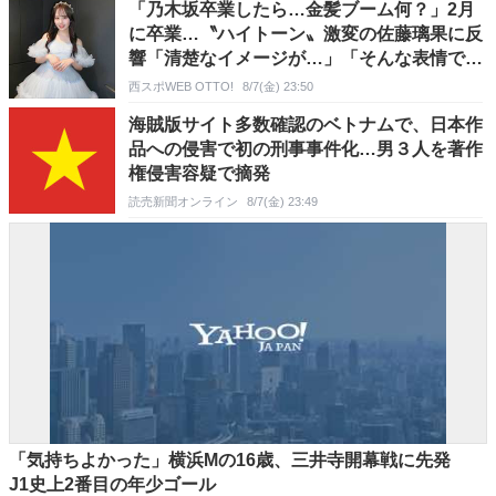
「乃木坂卒業したら…金髪ブーム何？」2月
に卒業…〝ハイトーン〟激変の佐藤璃果に反
響「清楚なイメージが…」「そんな表情でき
たんですか！？」
西スポWEB OTTO!
8/7(金) 23:50
海賊版サイト多数確認のベトナムで、日本作
品への侵害で初の刑事事件化…男３人を著作
権侵害容疑で摘発
読売新聞オンライン
8/7(金) 23:49
「気持ちよかった」横浜Mの16歳、三井寺開幕戦に先発
J1史上2番目の年少ゴール