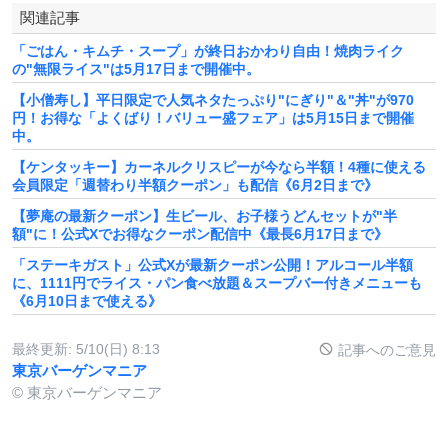
関連記事
「ごはん・キムチ・スープ」が終日おかわり自由！焼肉ライク
の"無限ライス"は5月17日まで開催中。
【小僧寿し】平日限定で人気ネタたっぷり"にぎり"＆"丼"が970
円！お得な「よくばり！バリュー盛フェア」は5月15日まで開催
中。
【ケンタッキー】カーネルクリスピーが今なら半額！4種に使える
会員限定「週替わり半額クーポン」も配信《6月2日まで》
【夢庵の最新クーポン】生ビール、お子様うどんセットが"半
額"に！公式Xでお得なクーポン配信中《最長6月17日まで》
「ステーキガスト」公式Xが最新クーポン公開！アルコール半額
に、1111円でライス・パン食べ放題＆スープバー付きメニューも
《6月10日まで使える》
最終更新:
5/10(日) 8:13
記事へのご意見
東京バーゲンマニア
© 東京バーゲンマニア