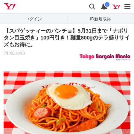
Yahoo! JAPAN
検索
通知
i
ログイン
ID新規取得
【スパゲッティーのパンチョ】5月31日まで「ナポリ
タン目玉焼き」100円引き！麺量800gのテラ盛りサイ
ズもお得に。
5/10(日) 8:13