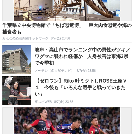
千葉県立中央博物館で「ちば恐竜博」 巨大肉食恐竜や海の
捕食者も
みんなの経済新聞ネットワーク
8/7(金) 23:56
岐阜・高山市でランニング中の男性がツキノ
ワグマに襲われ軽傷か 人身被害は東海3県
で今季初
メ〜テレ（名古屋テレビ）
8/7(金) 23:56
【ゼロワン】Riko 叶ミク下しROSE王座Ｖ
１ 今後も「いろんな選手と戦っていきた
い」
東スポWEB
8/7(金) 23:55