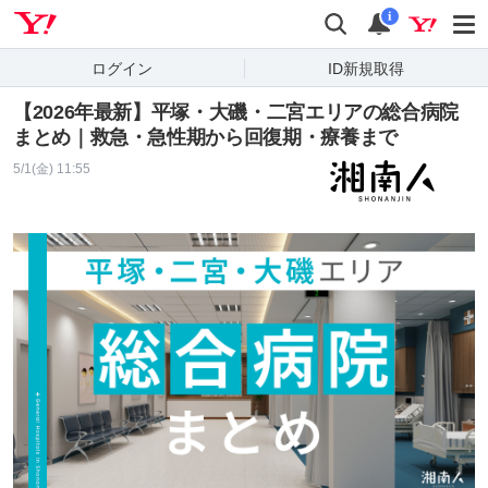
Yahoo! JAPAN
検索
通知
i
ログイン
ID新規取得
【2026年最新】平塚・大磯・二宮エリアの総合病院
まとめ｜救急・急性期から回復期・療養まで
5/1(金) 11:55