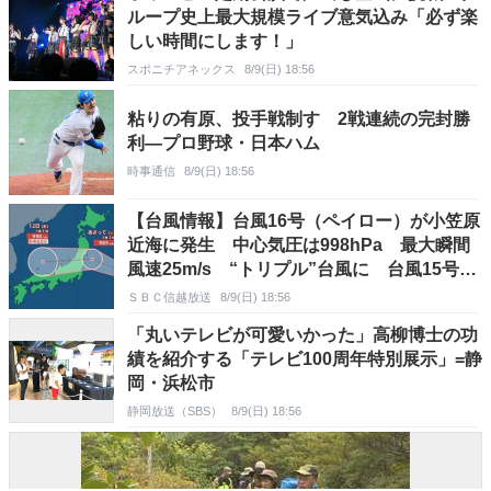
ループ史上最大規模ライブ意気込み「必ず楽
しい時間にします！」
スポニチアネックス
8/9(日) 18:56
粘りの有原、投手戦制す 2戦連続の完封勝
利―プロ野球・日本ハム
時事通信
8/9(日) 18:56
【台風情報】台風16号（ペイロー）が小笠原
近海に発生 中心気圧は998hPa 最大瞬間
風速25m/s “トリプル”台風に 台風15号
（チャンホン）は11日（火）に東北地方に上
ＳＢＣ信越放送
8/9(日) 18:56
陸のおそれ（9日午後4時20分・気象庁発
「丸いテレビが可愛いかった」高柳博士の功
表）
績を紹介する「テレビ100周年特別展示」=静
岡・浜松市
静岡放送（SBS）
8/9(日) 18:56