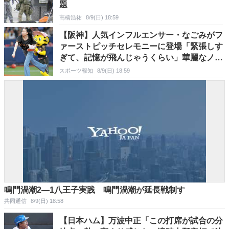
題
高橋浩祐
8/9(日) 18:59
【阪神】人気インフルエンサー・なごみがフ
ァーストピッチセレモニーに登場「緊張しす
ぎて、記憶が飛んじゃうくらい」華麗なノー
バン投球披露
スポーツ報知
8/9(日) 18:59
鳴門渦潮2―1八王子実践 鳴門渦潮が延長戦制す
共同通信
8/9(日) 18:58
【日本ハム】万波中正「この打席が試合の分