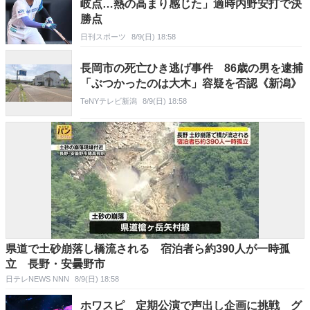
岐点…熱の高まり感じた」適時内野安打で決
勝点
日刊スポーツ
8/9(日) 18:58
長岡市の死亡ひき逃げ事件 86歳の男を逮捕
「ぶつかったのは大木」容疑を否認《新潟》
TeNYテレビ新潟
8/9(日) 18:58
県道で土砂崩落し橋流される 宿泊者ら約390人が一時孤
立 長野・安曇野市
日テレNEWS NNN
8/9(日) 18:58
ホワスピ 定期公演で声出し企画に挑戦 グ