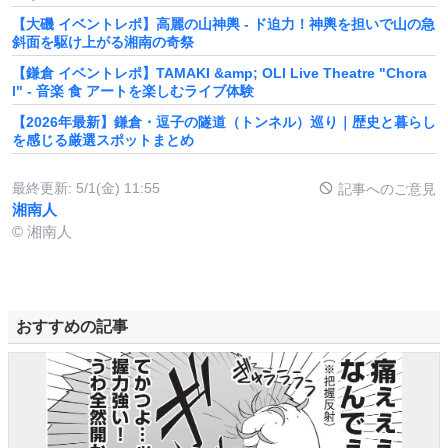
【大磯 イベントレポ】高麗の山神輿 - ド迫力！神輿を担いで山の急
斜面を駆け上がる湘南の奇祭
【鎌倉 イベントレポ】TAMAKI &amp; OLI Live Theatre "Chora
l" - 音楽 食 アートを楽しむライブ体験
【2026年最新】鎌倉・逗子の隧道（トンネル）巡り｜歴史と暮らし
を感じる厳選スポットまとめ
最終更新:
5/1(金) 11:55
記事へのご意見
湘南人
© 湘南人
おすすめの記事