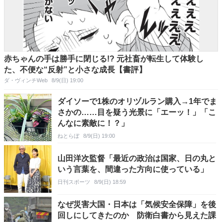
赤ちゃんの手は勝手に閉じる!? 元社畜が転生して体験し
た、不便な“反射”と小さな成長【書評】
ダ・ヴィンチWeb
8/9(日) 19:00
ダイソーで1株のオリヅルラン購入→1年でま
さかの……目を疑う光景に「エーッ！」「こ
んなに素敵に！？」
ねとらぼ
8/9(日) 19:00
山田洋次監督「最近の政治は国家、日の丸と
いう言葉を、間違った方向に使っている」
日刊スポーツ
8/9(日) 18:59
なぜ災害大国・日本は「気候安全保障」を後
回しにしてきたのか 防衛白書から見えた課