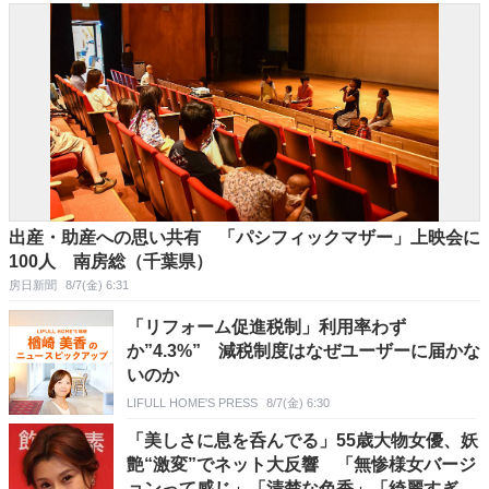
出産・助産への思い共有 「パシフィックマザー」上映会に
100人 南房総（千葉県）
房日新聞
8/7(金) 6:31
「リフォーム促進税制」利用率わず
か”4.3%” 減税制度はなぜユーザーに届かな
いのか
LIFULL HOME'S PRESS
8/7(金) 6:30
「美しさに息を呑んでる」55歳大物女優、妖
艶“激変”でネット大反響 「無惨様女バージ
ョンって感じ」「清楚な色香」「綺麗すぎて