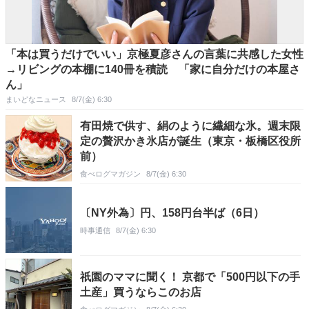
「本は買うだけでいい」京極夏彦さんの言葉に共感した女性
→リビングの本棚に140冊を積読 「家に自分だけの本屋さ
ん」
まいどなニュース
8/7(金) 6:30
有田焼で供す、絹のように繊細な氷。週末限
定の贅沢かき氷店が誕生（東京・板橋区役所
前）
食べログマガジン
8/7(金) 6:30
〔NY外為〕円、158円台半ば（6日）
時事通信
8/7(金) 6:30
祇園のママに聞く！ 京都で「500円以下の手
土産」買うならこのお店