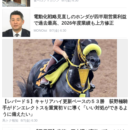
食べログマガジン
8/7(金) 6:30
電動化戦略見直しのホンダが四半期営業利益
で過去最高、2026年度業績も上方修正
MONOist
8/7(金) 6:30
【レパードＳ】キャリアハイ更新ペースの５３勝 荻野極騎
手がドンエレクトスを重賞初Ｖに導く「いい対処ができるよ
うに備えたい」
馬トク報知
8/7(金) 6:30