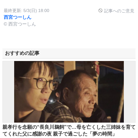
最終更新:
5/3(日) 18:00
記事へのご意見
西宮つーしん
© 西宮つーしん
おすすめの記事
親孝行を念願の“長良川鵜飼”で…母を亡くした三姉妹を育て
てくれた父に感謝の夜 親子で過ごした「夢の時間」