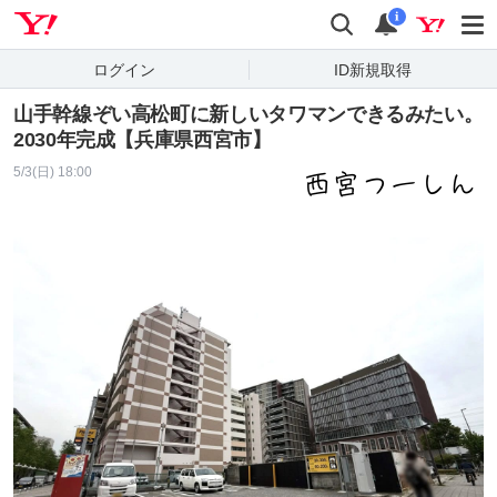
Yahoo! JAPAN
検索
通知
i
ログイン
ID新規取得
山手幹線ぞい高松町に新しいタワマンできるみたい。
2030年完成【兵庫県西宮市】
5/3(日) 18:00