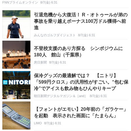
FNNプライムオンライン
8/7(金) 6:31
引退危機から大復活！ R・オトゥールが弟の
事故を乗り越えボーナス100万ドル獲得へ前
進
みんなのゴルフダイジェスト
8/7(金) 6:31
不登校支援のあり方探る シンポジウムに
180人 館山（千葉県）
房日新聞
8/7(金) 6:31
保冷グッズの最適解では？ 【ニトリ】
「599円クロス」の汎用性がすごい。“包む保
冷”でアイスも飲み物もひんやりキープ
朝日新聞デジタルマガジン＆［and］
8/7(金) 6:31
【フォントがエモい】20年前の「ガラケー」
を起動 表示された画面に「たまらん」
LIMO
8/7(金) 6:31