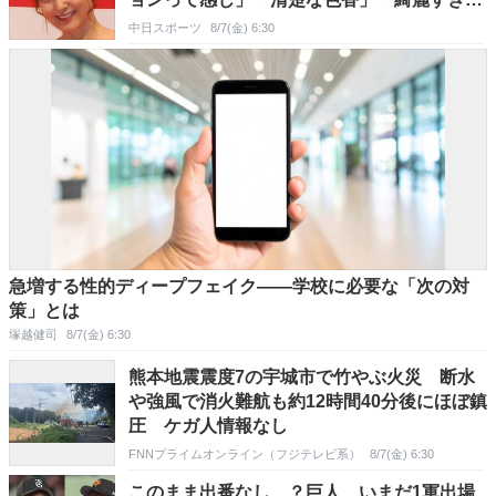
声出た」
中日スポーツ
8/7(金) 6:30
急増する性的ディープフェイク――学校に必要な「次の対
策」とは
塚越健司
8/7(金) 6:30
熊本地震震度7の宇城市で竹やぶ火災 断水
や強風で消火難航も約12時間40分後にほぼ鎮
圧 ケガ人情報なし
FNNプライムオンライン（フジテレビ系）
8/7(金) 6:30
このまま出番なし…？巨人、いまだ1軍出場