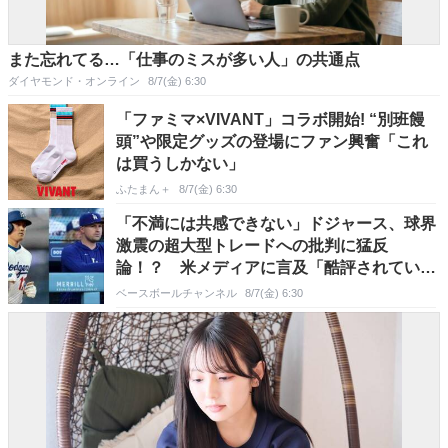
また忘れてる…「仕事のミスが多い人」の共通点
ダイヤモンド・オンライン
8/7(金) 6:30
「ファミマ×VIVANT」コラボ開始! “別班饅
頭”や限定グッズの登場にファン興奮「これ
は買うしかない」
ふたまん＋
8/7(金) 6:30
「不満には共感できない」ドジャース、球界
激震の超大型トレードへの批判に猛反
論！？ 米メディアに言及「酷評されている
のは」
ベースボールチャンネル
8/7(金) 6:30