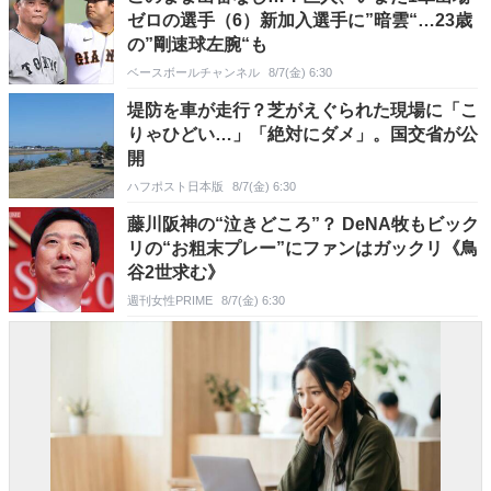
ゼロの選手（6）新加入選手に”暗雲“…23歳
の”剛速球左腕“も
ベースボールチャンネル
8/7(金) 6:30
堤防を車が走行？芝がえぐられた現場に「こ
りゃひどい…」「絶対にダメ」。国交省が公
開
ハフポスト日本版
8/7(金) 6:30
藤川阪神の“泣きどころ”？ DeNA牧もビック
リの“お粗末プレー”にファンはガックリ《鳥
谷2世求む》
週刊女性PRIME
8/7(金) 6:30