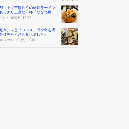
都】中央市場近くの豚骨ラーメン
あっさり上品な一杯「ななつ屋」
ウトピ
8/8(土) 13:00
えみ、夫と『ココス』で夕食を堪
野菜をたくさん食べました」
ba News
8/8(土) 12:30