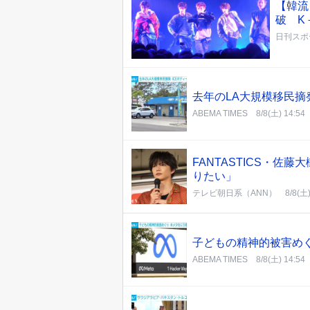
【韓流
破 K
日刊スポ
去年のLA大規模移民摘発
ABEMA TIMES
8/8(土) 14:54
FANTASTICS・
りたい」
テレビ朝日系（ANN）
8/8(土)
子どもの精神的被害めぐ
ABEMA TIMES
8/8(土) 14:54