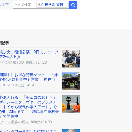
ヘルプ
白樺学園 東日大昌平
検索
着記事
張少女」復活公演 9日にシェイク
ア2作品上演
タウン情報YOU
8/8(土) 14:20
期間中にお得な特典ゲット！ 「神
心館 お盆期間中も営業」 神戸市
 PRESS
8/8(土) 14:14
心あふれる！「チェコのおもちゃ
ザイン―ニクロヴァーのプラスチ
・トイから現代作家のアートまで
が9月23日まで、『群馬県立館林美
』で開催中
たつ by 散歩の達人
8/8(土) 14:00
イオンタワー新潟】1920年代のニ