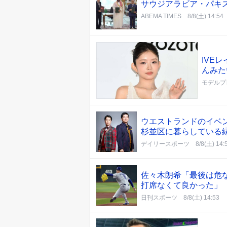
サウジアラビア・パキ
ABEMA TIMES
8/8(土) 14:54
IVE
んみた
モデルプ
ウエストランドのイベ
杉並区に暮らしている
デイリースポーツ
8/8(土) 14:
佐々木朗希「最後は危
打席なくて良かった」
日刊スポーツ
8/8(土) 14:53