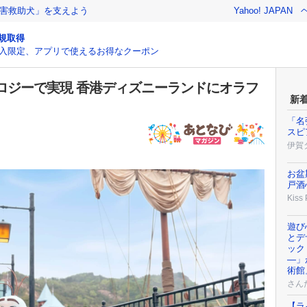
害救助犬」を支えよう
Yahoo! JAPAN
規取得
入限定、アプリで使えるお得なクーポン
ロジーで実現 香港ディズニーランドにオラフ
新
「名
スピ
伊賀
お盆
戸酒
Kiss
遊び
とデ
ック
―」
術館
さん
【ラ