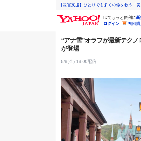
Y
【災害支援】ひとりでも多くの命を救う「災
a
IDでもっと便利に
新
h
ログイン
初回購
o
o
“アナ雪”オラフが最新テクノ
!
が登場
J
A
5/8(金) 18:00配信
P
A
N