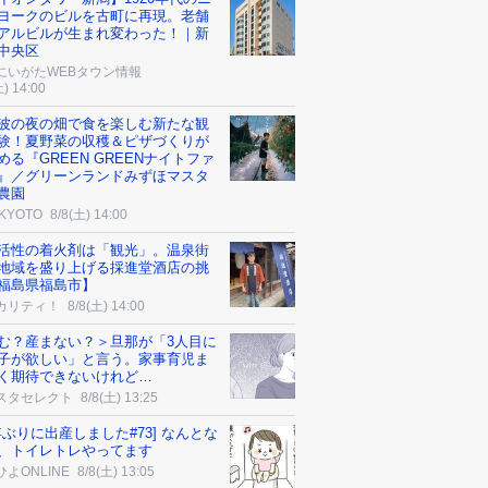
ヨークのビルを古町に再現。老舗
アルビルが生まれ変わった！｜新
中央区
にいがたWEBタウン情報
土) 14:00
波の夜の畑で食を楽しむ新たな観
験！夏野菜の収穫＆ピザづくりが
める『GREEN GREENナイトファ
』／グリーンランドみずほマスタ
農園
 KYOTO
8/8(土) 14:00
活性の着火剤は「観光」。温泉街
地域を盛り上げる採進堂酒店の挑
福島県福島市】
カリティ！
8/8(土) 14:00
む？産まない？＞旦那が「3人目に
子が欲しい」と言う。家事育児ま
く期待できないけれど…
スタセレクト
8/8(土) 13:25
0年ぶりに出産しました#73] なんとな
、トイレトレやってます
よONLINE
8/8(土) 13:05