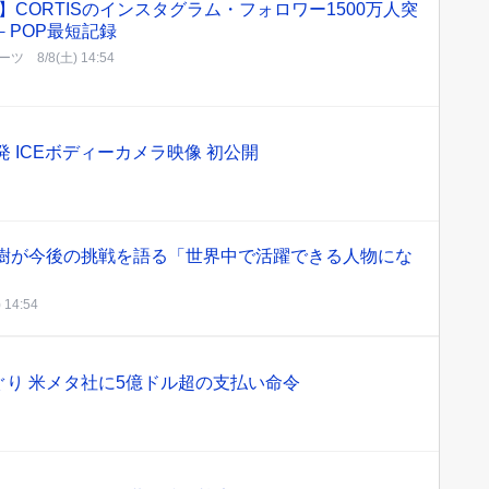
】CORTISのインスタグラム・フォロワー1500万人突
－POP最短記録
ーツ
8/8(土) 14:54
 ICEボディーカメラ映像 初公開
佐藤大樹が今後の挑戦を語る「世界中で活躍できる人物にな
 14:54
り 米メタ社に5億ドル超の支払い命令