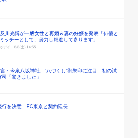
・及川光博が一般女性と再婚＆妻の妊娠を発表「俳優と
ミッチーとして、努力し精進して参ります」
ゥデイ
8/8(土) 14:55
都宮・今泉八坂神社、“八づくし”御朱印に注目 初の試
宮司「驚きました」
続行を決意 FC東京と契約延長