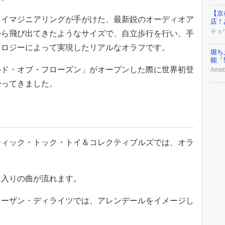
【京
・イマジニアリングが手がけた、最新鋭のオーディオア
店！
キョ
から飛び出てきたようなサイズで、自立歩行を行い、手
ノロジーによって実現したリアルなオラフです。
堀ち
能「
ルド・オブ・フローズン」がオープンした際に世界初登
Ame
やってきました。
ティック・トック・トイ＆コレクティブルズでは、オラ
に入りの曲が流れます。
ノーザン・ディライツでは、アレンデールをイメージし