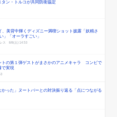
スタン・トルコが共同防衛協定
レイ、美背中輝くディズニー満喫ショット披露「妖精さ
い」「オーラすごい」
レス
8/8(土) 14:53
ントの第１弾ゲストがまさかのアニメキャラ コンビで
縁で実現
53
なかった」ヌートバーとの対決振り返る「点につながる