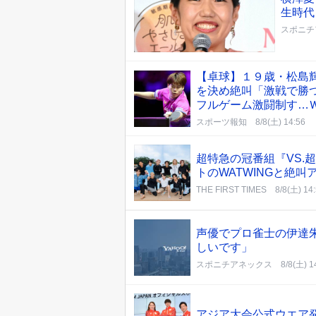
生時代
スポニチ
【卓球】１９歳・松島
を決め絶叫「激戦で勝
フルゲーム激闘制す…
スポーツ報知
8/8(土) 14:56
超特急の冠番組『VS.
トのWATWINGと絶
THE FIRST TIMES
8/8(土) 14
声優でプロ雀士の伊達
しいです」
スポニチアネックス
8/8(土) 1
アジア大会公式ウエ