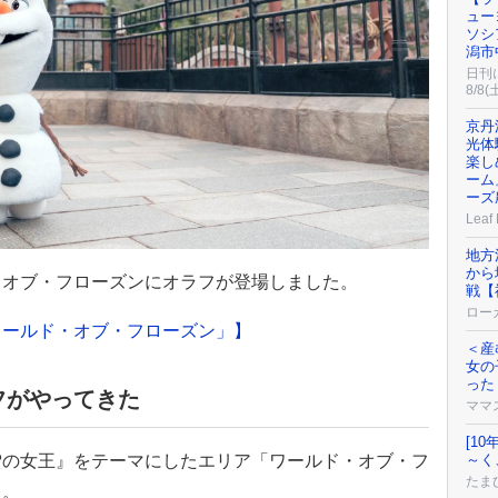
ュー
ソシ
潟市
日刊
8/8(
京丹
光体
楽し
ーム
ーズ
Leaf
地方
から
・オブ・フローズンにオラフが登場しました。
戦【
ロー
ワールド・オブ・フローズン」】
＜産
女の
った
フがやってきた
ママ
[1
～く
雪の女王』をテーマにしたエリア「ワールド・オブ・フ
たまひ
た。