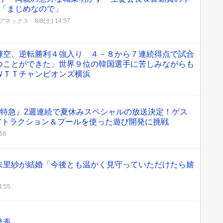
「まじめなので」
アネックス
8/8(土) 14:57
輝空、逆転勝利４強入り ４－８から７連続得点で試合
つことができた」世界９位の韓国選手に苦しみながらも
ＷＴＴチャンピオンズ横浜
超特急』2週連続で夏休みスペシャルの放送決定！ゲス
叫アトラクション＆プールを使った遊び開発に挑戦
:56
朱里紗が結婚「今後とも温かく見守っていただけたら嬉
4:55
ア発表