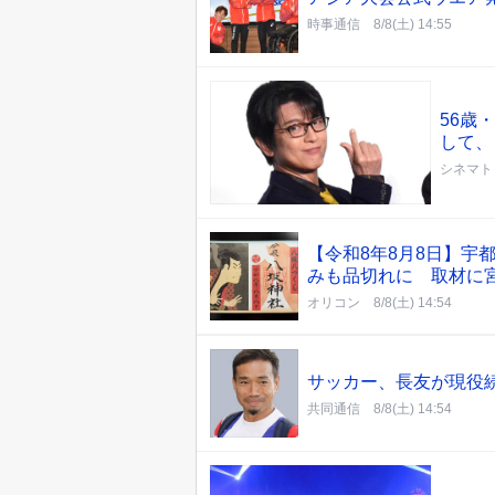
時事通信
8/8(土) 14:55
56歳
して、
シネマト
【令和8年8月8日】宇
みも品切れに 取材に
オリコン
8/8(土) 14:54
サッカー、長友が現役
共同通信
8/8(土) 14:54