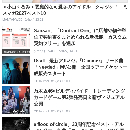
＜小山くるみ＞悪魔的な可愛さのアイドル クギヅケ！ ミ
スマガ2027ベスト10
MANTANWEB
8/6(木) 13:01
Sansan、「Contract One」に店舗や物件単
位で契約書をまとめられる新機能「カスタム
契約ツリー」を追加
クラウド Watch
8/6(木) 13:01
Ovall、最新アルバム『Glimmer』リード曲
「Needed」MV公開 全国ツアーチケット一
般販売スタート
CDJournal
8/6(木) 13:00
乃木坂46×ビルディバイド、トレーディング
カードゲーム第2弾発売日＆新ヴィジュアル
公開
CDJournal
8/6(木) 13:00
a flood of circle、20周年記念ベスト・アル