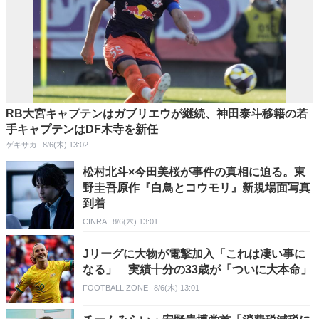
RB大宮キャプテンはガブリエウが継続、神田泰斗移籍の若
手キャプテンはDF木寺を新任
ゲキサカ
8/6(木) 13:02
松村北斗×今田美桜が事件の真相に迫る。東
野圭吾原作『白鳥とコウモリ』新規場面写真
到着
CINRA
8/6(木) 13:01
Jリーグに大物が電撃加入「これは凄い事に
なる」 実績十分の33歳が「ついに大本命」
FOOTBALL ZONE
8/6(木) 13:01