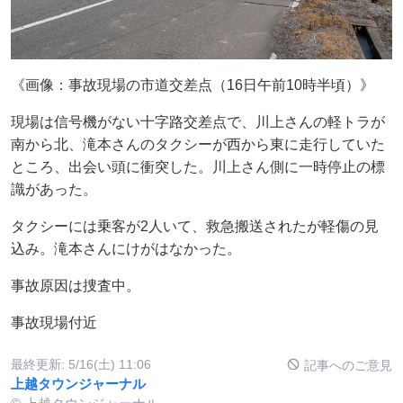
《画像：事故現場の市道交差点（16日午前10時半頃）》
現場は信号機がない十字路交差点で、川上さんの軽トラが
南から北、滝本さんのタクシーが西から東に走行していた
ところ、出会い頭に衝突した。川上さん側に一時停止の標
識があった。
タクシーには乗客が2人いて、救急搬送されたが軽傷の見
込み。滝本さんにけがはなかった。
事故原因は捜査中。
事故現場付近
最終更新:
5/16(土) 11:06
記事へのご意見
上越タウンジャーナル