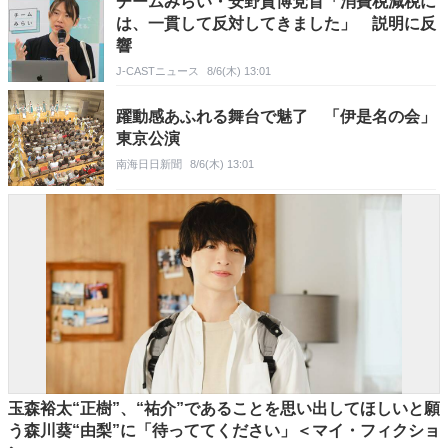
チームみらい・安野貴博党首「消費税減税に
は、一貫して反対してきました」 説明に反
響
J-CASTニュース
8/6(木) 13:01
躍動感あふれる舞台で魅了 「伊是名の会」
東京公演
南海日日新聞
8/6(木) 13:01
玉森裕太“正樹”、“祐介”であることを思い出してほしいと願
う森川葵“由梨”に「待っててください」＜マイ・フィクショ