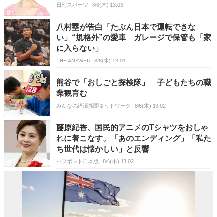
日刊スポーツ
8/6(木) 13:03
八村塁が告白「たぶん日本で運転できな
い」“規格外”の愛車 ガレージで保管も「家
に入らない」
THE ANSWER
8/6(木) 13:03
熊谷で「おしごと探検隊」 子どもたちの職
業観育む
みんなの経済新聞ネットワーク
8/6(木) 13:02
藤原紀香、国民的アニメのTシャツをおしゃ
れに着こなす。「あのエンディング」「私た
ち世代は懐かしい」と反響
ハフポスト日本版
8/6(木) 13:02