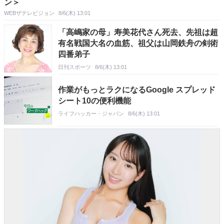
ン＞
WEBザテレビジョン
8/6(木) 13:01
「高嶋家の母」寿美花代さん死去、先祖は超
有名戦国大名の血筋、祖父は山岡鉄舟の剣術
四番弟子
日刊スポーツ
8/6(木) 13:01
作業がもっとラクになるGoogle スプレッド
シート10の便利機能
ライフハッカー・ジャパン
8/6(木) 13:01