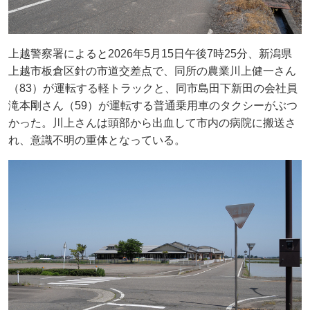
上越警察署によると2026年5月15日午後7時25分、新潟県
上越市板倉区針の市道交差点で、同所の農業川上健一さん
（83）が運転する軽トラックと、同市島田下新田の会社員
滝本剛さん（59）が運転する普通乗用車のタクシーがぶつ
かった。川上さんは頭部から出血して市内の病院に搬送さ
れ、意識不明の重体となっている。