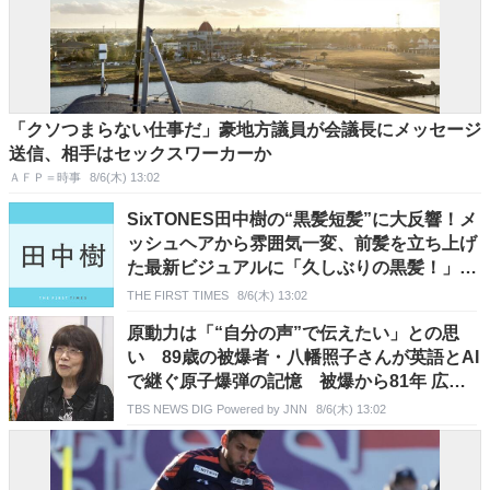
「クソつまらない仕事だ」豪地方議員が会議長にメッセージ
送信、相手はセックスワーカーか
ＡＦＰ＝時事
8/6(木) 13:02
SixTONES田中樹の“黒髪短髪”に大反響！メ
ッシュヘアから雰囲気一変、前髪を立ち上げ
た最新ビジュアルに「久しぶりの黒髪！」
「破壊力やばい」「どタイプ」「ドラマ仕様
THE FIRST TIMES
8/6(木) 13:02
かな」
原動力は「“自分の声”で伝えたい」との思
い 89歳の被爆者・八幡照子さんが英語とAI
で継ぐ原子爆弾の記憶 被爆から81年 広島
「原爆の日」
TBS NEWS DIG Powered by JNN
8/6(木) 13:02