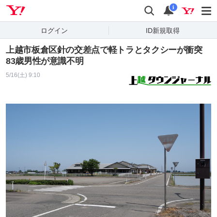
Yahoo! JAPAN
検索
通知
i
ログイン
ID新規取得
上越市板倉区針の交差点で軽トラとタクシーが衝突
83歳男性が意識不明
5/16(土) 9:10