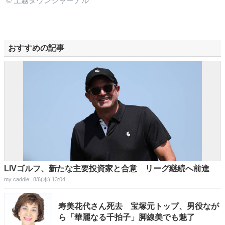
© 上越タウンジャーナル
おすすめの記事
LIVゴルフ、新たな主要投資家と合意 リーグ継続へ前進
my caddie
8/6(木) 13:04
寿美花代さん死去 宝塚元トップ、男役なが
ら「華麗なる千拍子」脚線美でも魅了