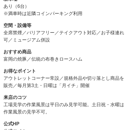
あり（6台）
※満車時は近隣コインパーキング利用
空間・設備等
全席禁煙／バリアフリー／テイクアウト対応／お子様連れ
可／ミュージアム併設
おすすめ商品
富岡の焼豚／伝統の布巻きロースハム
お得なポイント
アウトレットコーナー常設／規格外品や切り落とし商品を
販売／毎月第3土・日曜は「月イチ」開催
来店のコツ
工場見学の作業風景は平日のみ見学可能。土日祝・水曜は
作業風景の見学不可。
公式HP