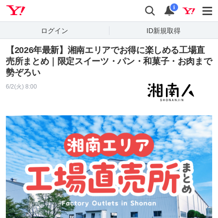
Yahoo! JAPAN
検索
通知
i
ログイン
ID新規取得
【2026年最新】湘南エリアでお得に楽しめる工場直
売所まとめ｜限定スイーツ・パン・和菓子・お肉まで
勢ぞろい
6/2(火) 8:00