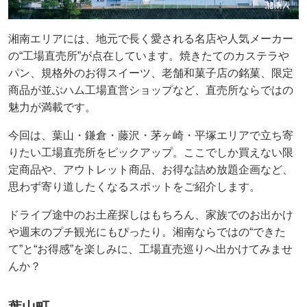
湘南エリアには、地元で長く愛される名店や人気メーカー
の“工場直売所”が点在しています。焼きたてのカステラや
パン、規格外のお得スイーツ、老舗和菓子店の銘菓、限定
商品が並ぶハム工場直営ショップなど、直売所ならではの
魅力が満載です。
今回は、葉山・鎌倉・藤沢・茅ヶ崎・平塚エリアで立ち寄
りたい工場直売所をピックアップ。ここでしか買えない限
定商品や、アウトレット商品、お得な詰め放題企画など、
思わず寄り道したくなるスポットをご紹介します。
ドライブ途中のお土産探しはもちろん、家族でのお出かけ
や週末のプチ観光にもぴったり。湘南ならではの“できた
て”と“お得感”を楽しみに、工場直売巡りへ出かけてみませ
んか？
葉山町