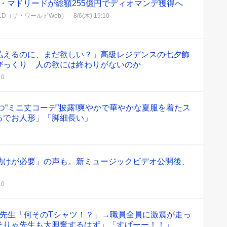
・マドリードが総額255億円でディオマンデ獲得へ
RLD（ザ・ワールドWeb）
8/6(木) 19:10
払えるのに、まだ欲しい？」高級レジデンスの七夕飾
びっくり 人の欲には終わりがないのか
10
つ“ミニ丈コーデ”披露!爽やかで華やかな夏服を着たス
るでお人形」「脚細長い」
助けが必要」の声も。新ミュージックビデオ公開後、
10
の先生「何そのTシャツ！？」→職員全員に激震が走っ
そりゃ先生も大興奮するはず」「すげーー！！」