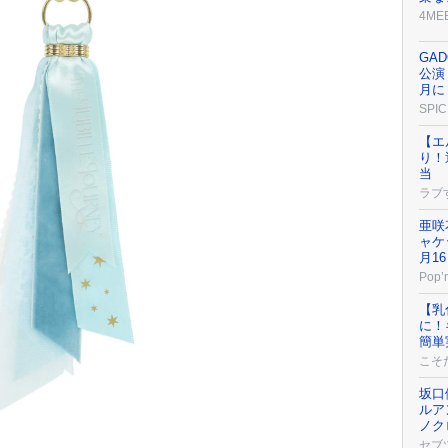
4ME
GA
公演
月に
SPIC
【エ
り！
当
ラブ
亜咲
ャケ
月1
Pop’n
【乳
に！
簡単
こそ
坂口
ルア
ノク
セブ