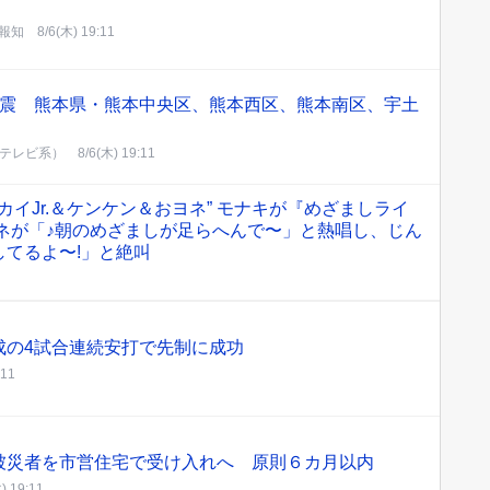
報知
8/6(木) 19:11
地震 熊本県・熊本中央区、熊本西区、熊本南区、宇土
ジテレビ系）
8/6(木) 19:11
カイJr.＆ケンケン＆おヨネ” モナキが『めざましライ
ネが「♪朝のめざましが足らへんで〜」と熱唱し、じん
てるよ〜!」と絶叫
成の4試合連続安打で先制に成功
:11
被災者を市営住宅で受け入れへ 原則６カ月以内
) 19:11