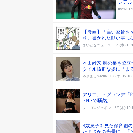
レアル
theWO
【漫画】「高い家賃を
り、書かれた願い事に
まいどなニュース
8/6(木) 19:
本田紗来 脚の長さ際立
タイル抜群な姿に「ま
めざましmedia
8/6(木) 19:10
アリアナ・グランデ「
SNSで騒然。
フィガロジャポン
8/6(木) 19:
3歳息子を見た保育園
たまさかの光景に…「