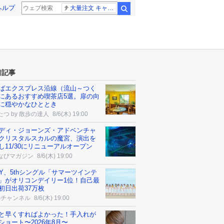
ヘルプ
大量注文 キャンセル
検索
着記事
ばエクスプレス沿線（流山～つく
にあるおすすめ喫茶店5選。扉の向
に穏やかなひととき
たつ by 散歩の達人
8/6(木) 19:00
ディ・ジョーンズ・アドベンチャ
クリスタルスカルの魔宮、演出を
し11/30にリニューアルオープン
なびマガジン
8/6(木) 19:00
OY、5thシングル「サマーツインテ
」がオリコンデイリー1位！自己最
初日出荷37万枚
Sチャンネル
8/6(木) 19:00
と早くすればよかった！手入れが
ショート〜2026年8月〜