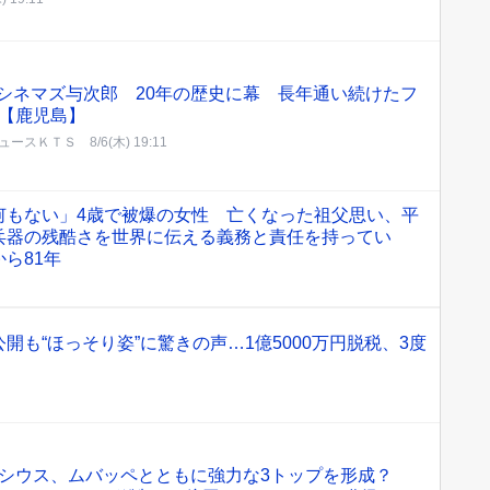
Oシネマズ与次郎 20年の歴史に幕 長年通い続けたフ
も【鹿児島】
ュースＫＴＳ
8/6(木) 19:11
何もない」4歳で被爆の女性 亡くなった祖父思い、平
兵器の残酷さを世界に伝える義務と責任を持ってい
ら81年
開も“ほっそり姿”に驚きの声…1億5000万円脱税、3度
シウス、ムバッペとともに強力な3トップを形成？