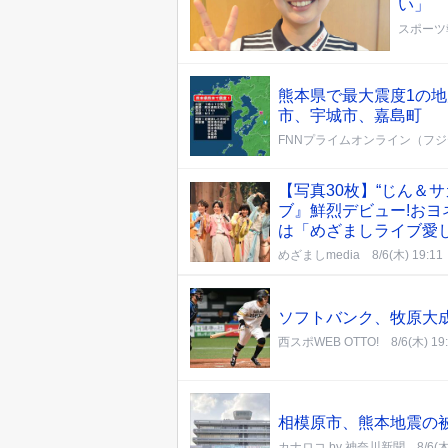
い」
スポーツ
熊本県で最大震度1の
市、宇城市、嘉島町
FNNプライムオンライン（フ
【写真30枚】“じん＆サ
ブ』鮮烈デビュー!おヨ
は「めざましライブ愛し
めざましmedia
8/6(木) 19:11
ソフトバンク、牧原大
西スポWEB OTTO!
8/6(木) 19
相模原市、熊本地震の
カナロコ by 神奈川新聞
8/6(木