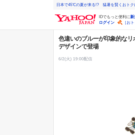
Y
日本で45℃の夏が来る!? 猛暑を賢くおト
a
IDでもっと便利に
新
h
ログイン
［おト
o
o
色違いのブルーが印象的なリボ
!
デザインで登場
J
A
6/2(火) 19:00配信
P
A
N