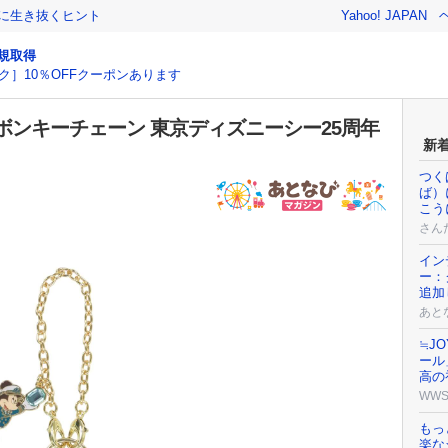
クに生き抜くヒント
Yahoo! JAPAN
規取得
ク］10％OFFクーポンあります
ンキーチェーン 東京ディズニーシー25周年
新
つく
ば）
こう
さん
イン
ー：
追加
あと
≒J
ール
高の
WW
もっ
楽な