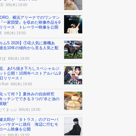
EE
8/6(木) 19:00
DORO、横浜アリーナでのワンマン
『一家団欒』を収めた映像作品を9
リリース トレーラー映像を公開
E
8/6(木) 19:00
ルムS 2026】①④人気に勝機あ
過去10年の傾向から見る人気と配
すぽ
8/6(木) 19:00
花、あfろ描き下ろしスペシャルジ
ット公開！10周年ベストアルバム9
6日リリース！
’Roll
8/6(木) 19:00
化って何？】夏休みの自由研究
キッチンでできる３つの“水と油の
実験”
だてまっぷ
8/6(木) 19:00
健太郎が「タトラス」のグローバ
ンバサダーに就任 海辺に佇むモ
ローム映像を公開
ツー
8/6(木) 18:50