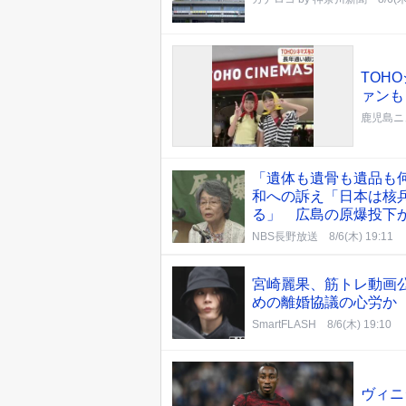
TOH
ァン
鹿児島ニ
「遺体も遺骨も遺品も
和への訴え「日本は核
る」 広島の原爆投下か
NBS長野放送
8/6(木) 19:11
宮崎麗果、筋トレ動画公
めの離婚協議の心労か
SmartFLASH
8/6(木) 19:10
ヴィニ