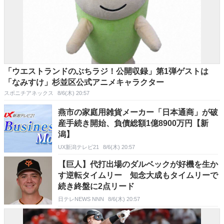
「ウエストランドのぶちラジ！公開収録」第1弾ゲストは
「なみすけ」杉並区公式アニメキャラクター
スポニチアネックス
8/6(木) 20:57
燕市の家庭用雑貨メーカー「日本通商」が破
産手続き開始、負債総額1億8900万円【新
潟】
UX新潟テレビ21
8/6(木) 20:57
【巨人】代打出場のダルベックが好機を生か
す逆転タイムリー 知念大成もタイムリーで
続き終盤に2点リード
日テレNEWS NNN
8/6(木) 20:57