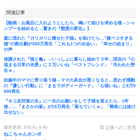
関連記事
【動画：お風呂に入れようとしたら、鳴いて助けを求める猫→シャ
ンプーを始めると…驚きの『態度の変化』】
庭に現れた『ガリガリに痩せた子猫』を助けたら…”腹ペコすぎる
猫”の救出劇が350万再生「これも1つの出会い」「幸せの始まり」
の声
保護された『猫と亀』→いっしょに暮らし始めて３年…現在の『心
温まる日常の光景』に２万いいね「ベストフレンド」「失われた野
生ｗ」
妊娠中のママに寄り添う猫→ママの具合が悪くなると…思わず感動
の『優しい行動』に「まるでボディーガード」「心強いね」と6万9
000再生
『ネコ反対派の夫』に一生のお願いをして子猫を迎えたら、1年
後……『まさかの姿』が15万再生「落ちていくｗ」「簡単には抜け
出せない」
最終更新:
5/5(火) 8:40
記事へのご意見
ねこちゃんホンポ