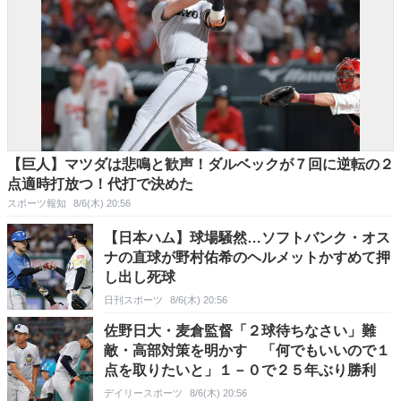
【巨人】マツダは悲鳴と歓声！ダルベックが７回に逆転の２
点適時打放つ！代打で決めた
スポーツ報知
8/6(木) 20:56
【日本ハム】球場騒然…ソフトバンク・オス
ナの直球が野村佑希のヘルメットかすめて押
し出し死球
日刊スポーツ
8/6(木) 20:56
佐野日大・麦倉監督「２球待ちなさい」難
敵・高部対策を明かす 「何でもいいので１
点を取りたいと」１－０で２５年ぶり勝利
デイリースポーツ
8/6(木) 20:56