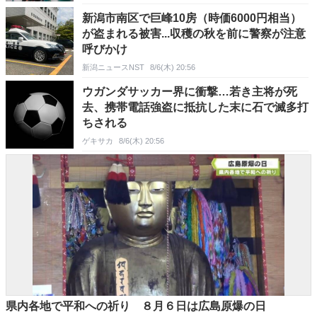
新潟市南区で巨峰10房（時価6000円相当）
が盗まれる被害...収穫の秋を前に警察が注意
呼びかけ
新潟ニュースNST
8/6(木) 20:56
ウガンダサッカー界に衝撃…若き主将が死
去、携帯電話強盗に抵抗した末に石で滅多打
ちされる
ゲキサカ
8/6(木) 20:56
県内各地で平和への祈り ８月６日は広島原爆の日