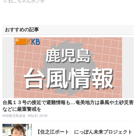
© ねこちゃんホンポ
おすすめの記事
台風１３号の接近で避難情報も…奄美地方は暴風や土砂災害
などに厳重警戒を
KKB鹿児島放送
8/6(木) 20:58
【住之江ボート にっぽん未来プロジェクト