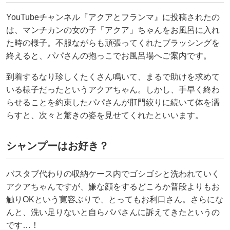
YouTubeチャンネル『アクアとフランマ』に投稿されたの
は、マンチカンの女の子「アクア」ちゃんをお風呂に入れ
た時の様子。不服ながらも頑張ってくれたブラッシングを
終えると、パパさんの抱っこでお風呂場へご案内です。
到着するなり珍しくたくさん鳴いて、まるで助けを求めて
いる様子だったというアクアちゃん。しかし、手早く終わ
らせることを約束したパパさんが肛門絞りに続いて体を濡
らすと、次々と驚きの姿を見せてくれたといいます。
シャンプーはお好き？
バスタブ代わりの収納ケース内でゴシゴシと洗われていく
アクアちゃんですが、嫌な顔をするどころか普段よりもお
触りOKという寛容ぶりで、とってもお利口さん。さらにな
んと、洗い足りないと自らパパさんに訴えてきたというの
です…！