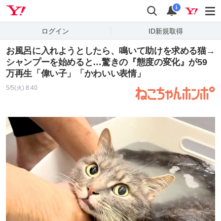
Yahoo! JAPAN
検索
通知
i
ログイン
ID新規取得
お風呂に入れようとしたら、鳴いて助けを求める猫→
シャンプーを始めると…驚きの『態度の変化』が59
万再生「偉い子」「かわいい表情」
5/5(火) 8:40