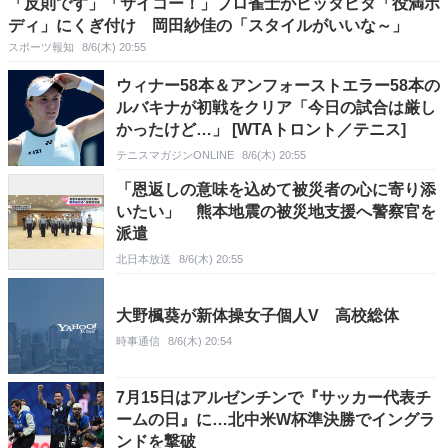
「反則です」「サイコー！」プロ雀士がピッタピタ「役満ボ
ディ」にくぎ付け 岡田紗佳の「スタイルがいいな～」
スポーツ報知
8/6(木) 20:55
ウィナー58本＆アンフォーストエラー58本の
ルバキナが初戦をクリア「今日の試合は厳し
かったけど…」 [WTAトロント／テニス]
テニスマガジンONLINE
8/6(木) 20:55
「恩返しの意味を込めて被災者の心に寄り添
いたい」 熊本地震の被災地支援へ警察官を
派遣
北日本放送
8/6(木) 20:55
大野楓葵が新体操女子個人V 高校総体
時事通信
8/6(木) 20:54
7月15日はアルゼンチンで『サッカー代表チ
ームの日』に…北中米W杯準決勝でイングラ
ンドを撃破