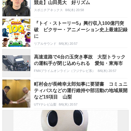
競走】山田晃大 好リズム
スポニチアネックス
8/6(木) 20:58
『トイ・ストーリー5』興行収入100億円突
破 ピクサー・アニメーション史上最速記録
に
リアルサウンド
8/6(木) 20:57
高速道路で4台の玉突き事故 大型トラック
の運転手が閉じ込められる 愛知・東海市
FNNプライムオンライン（フジテレビ系）
8/6(木) 20:57
町村会が長崎幸太郎知事に要望書 コミュニ
ティバスなどの運行維持や部活動の地域展開
など19項目 山梨
UTYテレビ山梨
8/6(木) 20:57