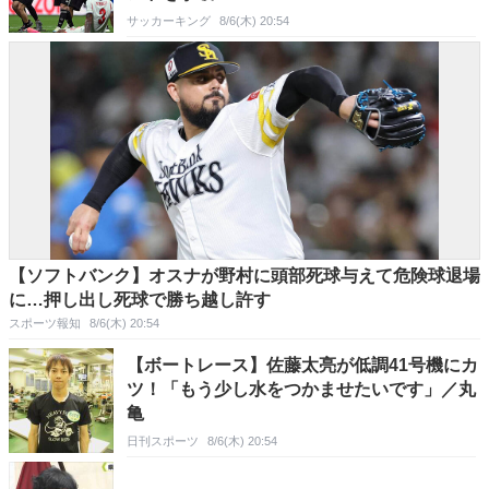
サッカーキング
8/6(木) 20:54
【ソフトバンク】オスナが野村に頭部死球与えて危険球退場
に…押し出し死球で勝ち越し許す
スポーツ報知
8/6(木) 20:54
【ボートレース】佐藤太亮が低調41号機にカ
ツ！「もう少し水をつかませたいです」／丸
亀
日刊スポーツ
8/6(木) 20:54