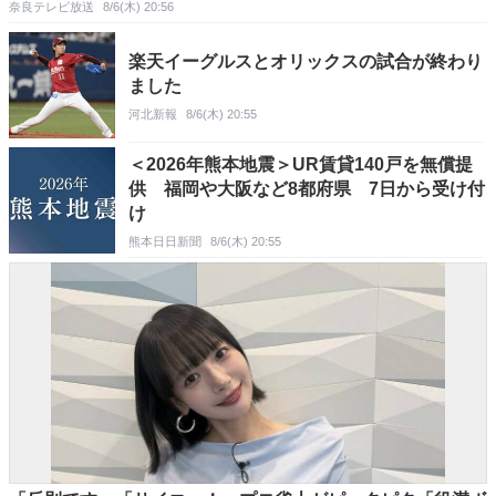
奈良テレビ放送
8/6(木) 20:56
楽天イーグルスとオリックスの試合が終わり
ました
河北新報
8/6(木) 20:55
＜2026年熊本地震＞UR賃貸140戸を無償提
供 福岡や大阪など8都府県 7日から受け付
け
熊本日日新聞
8/6(木) 20:55