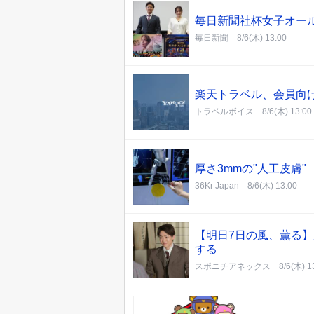
毎日新聞社杯女子オー
毎日新聞
8/6(木) 13:00
楽天トラベル、会員向
トラベルボイス
8/6(木) 13:00
厚さ3mmの"人工皮膚
36Kr Japan
8/6(木) 13:00
【明日7日の風、薫る】
する
スポニチアネックス
8/6(木) 1