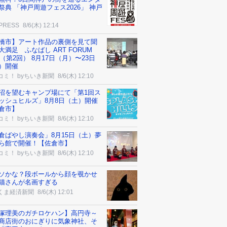
祭典 「神戸周遊フェス2026」 神戸
 PRESS
8/6(木) 12:14
橋市】アート作品の裏側を見て聞
大満足 ふなばし ART FORUM
26（第2回） 8月17日（月）〜23日
）開催
コミ！ byちいき新聞
8/6(木) 12:10
沼を望むキャンプ場にて「第1回ス
ッシュヒルズ」8月8日（土）開催
倉市】
コミ！ byちいき新聞
8/6(木) 12:10
倉ばやし演奏会」8月15日（土）夢
ら館で開催！【佐倉市】
コミ！ byちいき新聞
8/6(木) 12:10
ソかな？段ボールから顔を覗かせ
猫さんが名画すぎる
くま経済新聞
8/6(木) 12:01
塚理美のガチロケハン】高円寺～
商店街のおにぎりに気象神社、そ