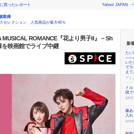
際に買ったレポート
Yahoo! JAPAN
規取得
スセレクション 人気商品が最大40％
MUSICAL ROMANCE『花より男子II』－Sh
新
の模様を映画館でライブ中継
たい
——
いた
でラ
えて
アニ
トル
国で
SPIC
藤あ
入れ
Ame
観覧