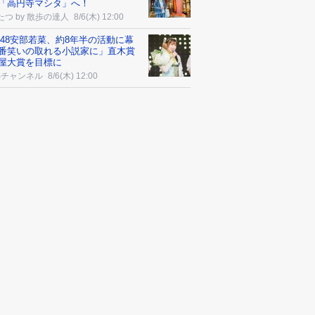
「高円寺マシタ」へ！
たつ by 散歩の達人
8/6(木) 12:00
B48安部若菜、約8年半の活動に幕
番笑いの取れる小説家に」直木賞
屋大賞を目標に
Sチャンネル
8/6(木) 12:00