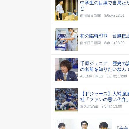
中学生の目線で当局た
ど
南海日日新聞
8/6(木) 13:01
初の臨時ATR 台風接
南海日日新聞
8/6(木) 13:00
千原ジュニア、歴史の調
の名前を知りたいねん
ABEMA TIMES
8/6(木) 13:00
【ドジャース】大補強
社「ファンの思い代弁
東スポWEB
8/6(木) 13:00
「奄美