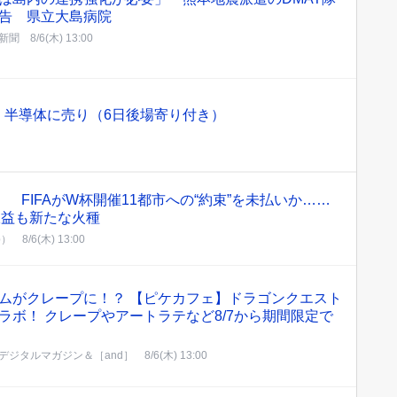
告 県立大島病院
新聞
8/6(木) 13:00
・半導体に売り（6日後場寄り付き）
」 FIFAがW杯開催11都市への“約束”を未払いか……
収益も新たな火種
b）
8/6(木) 13:00
ムがクレープに！？ 【ピケカフェ】ドラゴンクエスト
ラボ！ クレープやアートラテなど8/7から期間限定で
デジタルマガジン＆［and］
8/6(木) 13:00