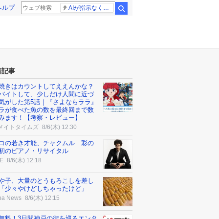
ヘルプ
AIが指示なくサイバー攻撃
検索
着記事
焼きはカウントしてええんかな？
バイトして、少しだけ人間に近づ
気がした第5話｜『さよならララ』
ラが食べた魚の数を最終回まで数
みます！【考察・レビュー】
メイトタイムズ
8/6(木) 12:30
コの若き才能、チャクムル 彩の
初のピアノ・リサイタル
E
8/6(木) 12:18
や子、大量のとうもろこしを差し
「少々やけどしちゃったけど」
ba News
8/6(木) 12:15
無料！3日間神戸の街を巡るエンタ