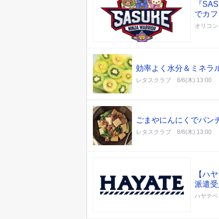
『SA
でカフ
オリコン
効率よく水分＆ミネラ
レタスクラブ
8/6(木) 13:00
ごまやにんにくでパンチ
レタスクラブ
8/6(木) 13:00
【ハヤ
派遣受
ハヤテベ