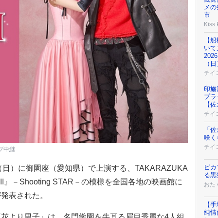
メの
市
Kiss
【船
いて
20
（日
チイ
印旛
プラ
【佐
チイ
「佐
咲く
チイ
ブ中継
ピカ
日（日）に御園座（愛知県）で上演する、TAKARAZUKA
る黒
子II』－Shooting STAR－の模様を全国各地の映画館に
おた
が発表された。
【手
純情
花より男子』は、名門学園を牛耳る眉目秀麗な4人組