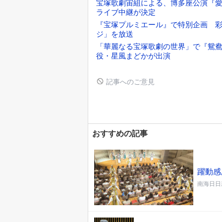
宝塚歌劇宙組による、博多座公演『愛するには短
ライブ中継が決定
『宝塚プルミエール』で特別企画 
ジ」を放送
「華麗なる宝塚歌劇の世界」で『鴛鴦
役・星風まどかが出演
記事へのご意見
おすすめの記事
躍動感
南海日日