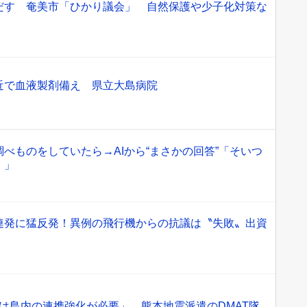
だす 奄美市「ひかり議会」 自然保護や少子化対策な
近で血液製剤備え 県立大島病院
べものをしていたら→AIから“まさかの回答”「そいつ
！」
連発に猛反発！異例の飛行機からの抗議は〝失敗〟出資
」
は島内の連携強化が必要」 熊本地震派遣のDMAT隊