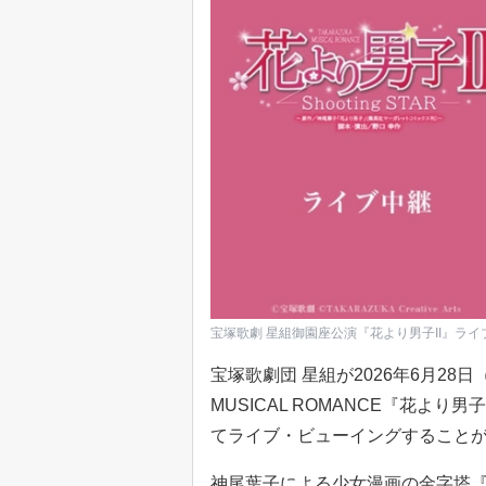
宝塚歌劇 星組御園座公演『花より男子II』ライ
宝塚歌劇団 星組が2026年6月28
MUSICAL ROMANCE『花より男
てライブ・ビューイングすること
神尾葉子による少女漫画の金字塔『