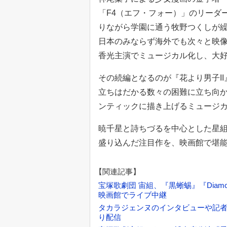
「F4（エフ・フォー）」のリーダ
りながら学園に通う牧野つくしが
日本のみならず海外でも次々と映像
香光主演でミュージカル化し、大
その続編となるのが『花より男子I
立ちはだかる数々の困難に立ち向
ンティックに描き上げるミュージ
暁千星と詩ちづるを中心とした星
盛り込んだ注目作を、映画館で堪
【関連記事】
宝塚歌劇団 宙組、『黒蜥蜴』『Diamo
映画館でライブ中継
タカラジェンヌのインタビューや記者
り配信