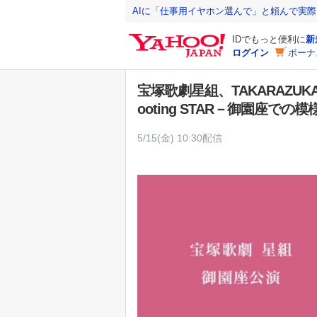
Y
AIに「仕事用イヤホン選んで」と頼んで実
a
IDでもっと便利に
新
h
ログイン
ボーナ
o
o
宝塚歌劇星組、TAKARAZUKA 
!
ooting STAR－御園座で
J
A
5/15(金) 10:30配信
P
A
N