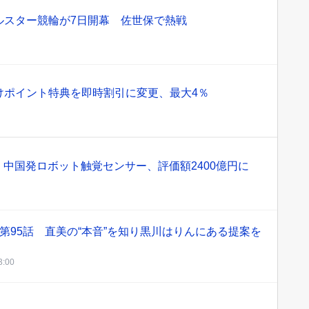
ルスター競輪が7日開幕 佐世保で熱戦
けポイント特典を即時割引に変更、最大4％
" 中国発ロボット触覚センサー、評価額2400億円に
第95話 直美の“本音”を知り黒川はりんにある提案を
3:00