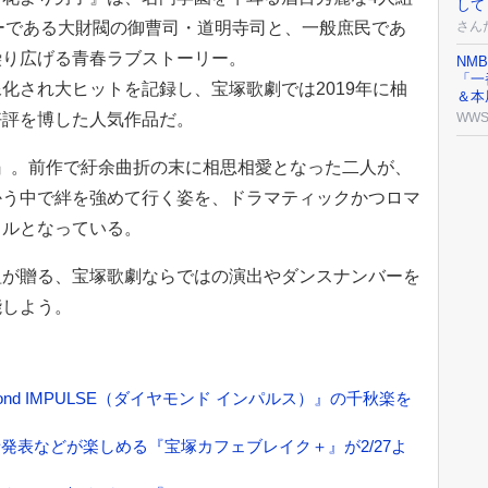
して
ーである大財閥の御曹司・道明寺司と、一般庶民であ
さん
繰り広げる青春ラブストーリー。
NM
「一
化され大ヒットを記録し、宝塚歌劇では2019年に柚
＆本
好評を博した人気作品だ。
WW
I』。前作で紆余曲折の末に相思相愛となった二人が、
かう中で絆を強めて行く姿を、ドラマティックかつロマ
カルとなっている。
組が贈る、宝塚歌劇ならではの演出やダンスナンバーを
能しよう。
nd IMPULSE（ダイヤモンド インパルス）』の千秋楽を
発表などが楽しめる『宝塚カフェブレイク＋』が2/27よ