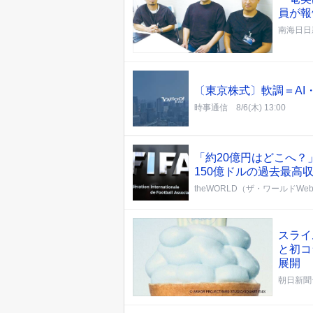
員が報
南海日日
〔東京株式〕軟調＝AI
時事通信
8/6(木) 13:00
「約20億円はどこへ？
150億ドルの過去最高
theWORLD（ザ・ワールドWe
スライ
と初コ
展開
朝日新聞