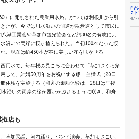
が桜スポットに！
自然
スト
660）に開削された農業用水路。かつては利根川から引
4ME
てきたが、今では用水沿いの側道が散歩道として市民に
草加八潮工業会や草加市観光協会など約30名の有志によ
水沿いの両岸に桜が植えられた。当初100本だった桜
れ、現在は約450本が春に美しい花を咲かせる。
葛西用水で、毎年桜の見ごろに合わせて「草加さくら祭
用して、結婚50周年をお祝いする船上金婚式（28日
船体験を実施する（和舟の乗船体験は、28日は午後
。用水沿いの両岸の桜が覆いかぶさるように咲き、和舟
模擬店も
舞、草加民謡、河内踊り、バンド演奏、草加よさこい、