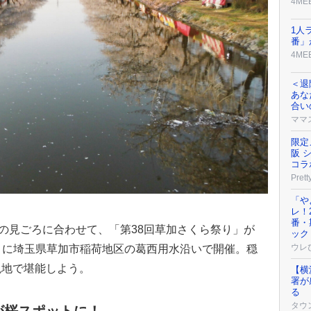
4ME
1人
番」
4ME
＜退
あな
合い
ママ
限定
阪 
コラ
Prett
「や
レ！
番・
桜の見ごろに合わせて、「第38回草加さくら祭り」が
ック
ウレ
（日）に埼玉県草加市稲荷地区の葛西用水沿いで開催。穏
現地で堪能しよう。
【横
署が
る
タウ