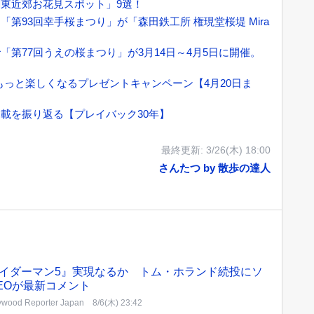
東近郊お花見スポット」9選！
第93回幸手桜まつり」が「森田鉄工所 権現堂桜堤 Mira
第77回うえの桜まつり」が3月14日～4月5日に開催。
もっと楽しくなるプレゼントキャンペーン【4月20日ま
載を振り返る【プレイバック30年】
最終更新:
3/26(木) 18:00
さんたつ by 散歩の達人
イダーマン5』実現なるか トム・ホランド続投にソ
EOが最新コメント
ywood Reporter Japan
8/6(木) 23:42