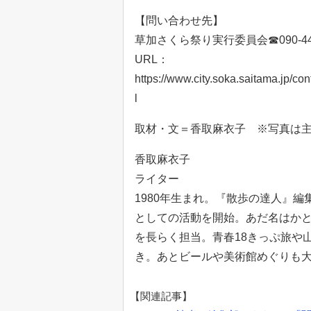
【問い合わせ先】
草加さくら祭り実行委員会☎090-442
URL：
https://www.city.soka.saitama.jp
l
取材・文＝香取麻衣子 ※写真は
香取麻衣子
ライター
1980年生まれ。『散歩の達人』編
としての活動を開始。あだ名はか
を長らく担当。青春18きっぷ旅や
き。あとビールや美術館めぐりも
【関連記事】