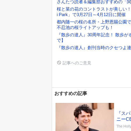
さんたつ読者＆編集部おすすめの「関
桜と菜の花のコントラストが美しい！「
i Park」で3月27日～4月12日に開催
都内随一の桜の名所・上野恩賜公園で「
不忍池の桜ライトアップも！
『散歩の達人』30周年記念！ 散歩が
で】
『散歩の達人』創刊当時のクセつよ連
記事へのご意見
おすすめの記事
『スパ
ニーC
The Holl