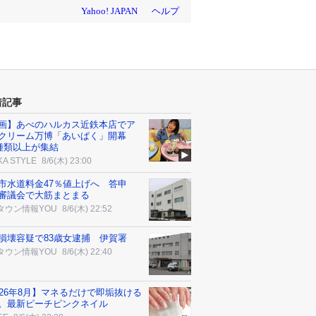
着記事
画】あべのハルカス近鉄本店でア
クリーム万博「あいぱく」開幕
0種類以上が集結
KA STYLE
8/6(木) 23:00
市水道料金47％値上げへ 答申
審議会で大筋まとまる
タウン情報YOU
8/6(木) 22:52
損壊容疑で83歳女逮捕 伊賀署
タウン情報YOU
8/6(木) 22:40
026年8月】マネるだけで即垢抜ける
。最新ピーチピンクネイル