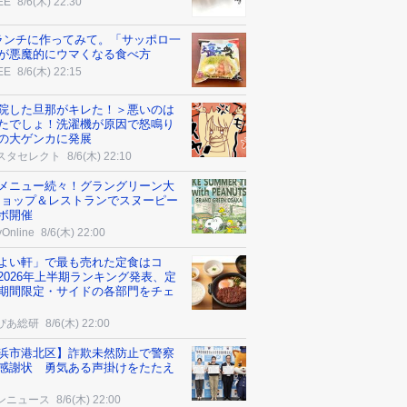
EE
8/6(木) 22:30
ランチに作ってみて。「サッポロ一
が悪魔的にウマくなる食べ方
EE
8/6(木) 22:15
院した旦那がキレた！＞悪いのは
たでしょ！洗濯機が原因で怒鳴り
の大ゲンカに発展
スタセレクト
8/6(木) 22:10
メニュー続々！グラングリーン大
ショップ＆レストランでスヌーピー
ボ開催
yOnline
8/6(木) 22:00
よい軒」で最も売れた定食はコ
2026年上半期ランキング発表、定
期間限定・サイドの各部門をチェ
ぴあ総研
8/6(木) 22:00
浜市港北区】詐欺未然防止で警察
感謝状 勇気ある声掛けをたたえ
ンニュース
8/6(木) 22:00