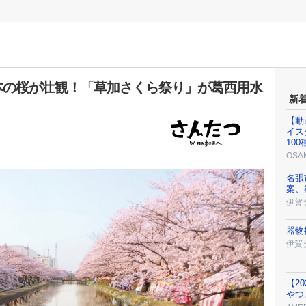
0本の桜が壮観！「草加さくら祭り」が葛西用水
新
【動
イス
10
OSA
名張
案、
伊賀
器物
伊賀
【2
やつ