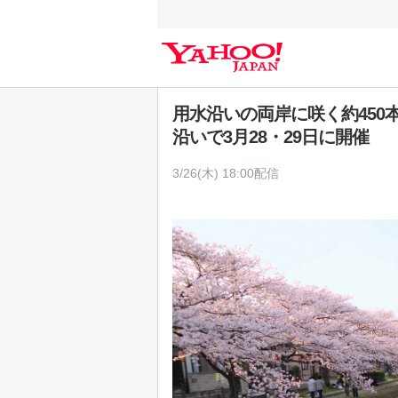
Y
a
h
o
o
用水沿いの両岸に咲く約45
!
沿いで3月28・29日に開催
J
A
3/26(木) 18:00配信
P
A
N