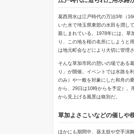
江戸時代に造られた用水路
葛西用水は江戸時代の万治3年（1
いた水で埼玉県東部の水田を潤し
親しまれている。1978年には、
り、この地を桜の名所にしようと用
は地元町会などにより大切に管理さ
そんな草加市民の憩いの場である
り」が開催。イベントでは水路を利
のみ）や一般を対象にした和舟の乗
から、29日は10時からを予定）
から見上げる風景は格別だ。
草加よさこいなどの催しや
ほかにも期間中、葵太鼓や空手演