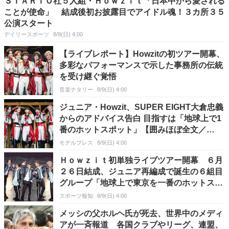
ＳＴＡＲＴＯ社５人組・Ｈｏｗｚｉｔ「日本中から愛される
ことが使命」 結成後初お披露目でアイドル魂！３カ所３５
公演スタート
デイリースポーツ
8/9(日) 4:00
【ライブレポート】Howzitの初ツアー開幕、
多彩なパフォーマンスで示した事務所の伝統
を受け継ぐ覚悟
音楽ナタリー
8/9(日) 4:00
ジュニア・Howzit、SUPER EIGHT大倉忠義
からのアドバイス告白 目指すは「地球上で1
番のホットスポット」【囲みほぼ全文／
Howzit 1st LIVE 2026 NICE TO ME YOU】
モデルプレス
8/9(日) 4:00
Ｈｏｗｚｉｔ初単独ライブツアー開幕 ６月
２６日結成、ジュニア再編成で誕生の６組目
グループ「地球上で東京を一番のホットスポ
ットに」
スポーツ報知
8/9(日) 4:00
メッシの父ホルヘ氏が死去、世界中のメディ
アが一斉報道 各国クラブやリーグ、連盟、