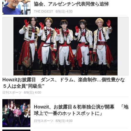
協会、アルゼンチン代表同僚ら追悼
THE DIGEST
8/9(日) 4:00
Howzitお披露目 ダンス、ドラム、楽曲制作…個性豊かな
５人は全員“同級生”
日刊スポーツ
8/9(日) 4:00
Howzit、お披露目＆初単独公演が開幕 「地
球上で一番のホットスポットに」
日刊スポーツ
8/9(日) 4:00