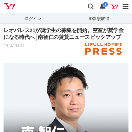
Yahoo! JAPAN
検索
通知
i
ログイン
ID新規取得
レオパレス21が奨学生の募集を開始。空室が奨学金
になる時代へ│南智仁の賃貸ニュースピックアップ
4/8(水) 18:55