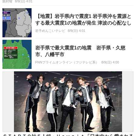
饒村曜
8/9(日) 4:01
【地震】岩手県内で震度1 岩手県沖を震源と
する最大震度1の地震が発生 津波の心配なし
岩手めんこいテレビ
8/9(日) 4:01
岩手県で最大震度1の地震 岩手県・久慈
市、八幡平市
FNNプライムオンライン（フジテレビ系）
8/9(日) 4:00