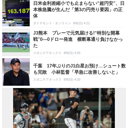
日米金利差縮小でも止まらない“超円安”、日
本株急騰が生んだ「第3の円売り要因」の正
体
ダイヤモンド・オンライン
8/9(日) 4:21
J3熊本 プレーで元気届ける!“特別な開幕
戦”0―0ドロー発進 横断幕通り負けなかっ
た
スポニチアネックス
8/9(日) 4:20
千葉 17年ぶりのJ1白星お預け…シュート数
も完敗 小林監督「早急に改善しないと」
スポニチアネックス
8/9(日) 4:20