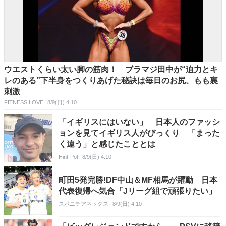
ウエストくらい太い脚の筋肉！ ブラマジ田中が“迫力とキ
レのある”下半身をつくりあげた秘訣は毎日のお尻、もも裏
刺激
FITNESS LOVE
8/9(日) 4:10
「イギリスにはいない」 日本人のファッシ
ョンを見てイギリス人がびっくり 「まった
く違う」と感じたこととは
Hint-Pot
8/9(日) 4:10
町田5発完勝!DF中山＆MF相馬が躍動 日本
代表復帰へ気合「Jリーグ組で頑張りたい」
スポニチアネックス
8/9(日) 4:10