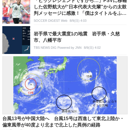
「ビッグレジェンドですから…」PSVに移籍
した佐野航大が“日本代表大先輩”からの太鼓
判メッセージに感激！「僕はタイトルをふた
つは獲らないと」
SOCCER DIGEST Web
8/9(日) 4:03
岩手県で最大震度1の地震 岩手県・久慈
市、八幡平市
TBS NEWS DIG Powered by JNN
8/9(日) 4:02
台風13号が中国大陸へ 台風15号は西進して東北上陸か・
偏東風帯が40度より北まで北上した異例の経路