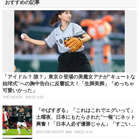
おすすめの記事
「アイドル？ 誰？」東京Ｄ登場の美魔女アナが“キュートな
始球式”への胸中告白に反響拡大！「生脚美脚」「めっちゃ
可愛いかった」
THE DIGEST
8/9(日) 4:25
「やばすぎる」「これはこれでエグいって」
土曜夜、日本にもたらされた“一報”にネット
興奮！「日本人必ず優勝じゃん」「すごい
わ」
SOCCER DIGEST Web
8/9(日) 4:24