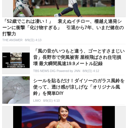
「52歳でこれは凄い！」 衰えぬイチロー、柵越え連発シ
ーンに衝撃「化け物すぎる」 引退から7年、いまだ健在の
打撃力
THE ANSWER
8/9(日) 4:13
「風の音がいつもと違う、ゴーとすさまじい
音」長野市で突風被害 屋根飛ばされ住宅損
壊 最大瞬間風速19.9メートル記録
TBS NEWS DIG Powered by JNN
8/9(日) 4:12
シールを貼るだけ！ダイソーのガラス風鈴を
使って、透け感が涼しげな「オリジナル風
鈴」を簡単DIY
LIMO
8/9(日) 4:10