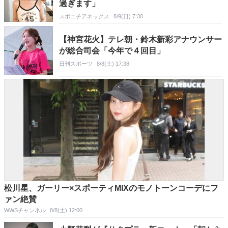
過ぎます」
スポニチアネックス
8/9(日) 7:30
【神宮花火】テレ朝・鈴木新彩アナウンサー
が総合司会「今年で４回目」
日刊スポーツ
8/8(土) 17:38
松川星、ガーリー×スポーティMIXのモノトーンコーデにフ
ァン絶賛
WWSチャンネル
8/8(土) 12:00