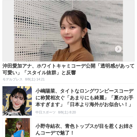
沖田愛加アナ、ホワイトキャミコーデ公開「透明感があって
可愛い」「スタイル抜群」と反響
モデルプレス
8/8(土) 14:21
小嶋陽菜、タイトなロングワンピースコーデ
に称賛相次ぐ「あまりにも綺麗」「夏のお手
本すぎます」「日本より海外がお似合い！」
中日スポーツ
8/8(土) 8:20
小野寺結衣、青色トップスが目を惹くお姉さ
んコーデで魅了！