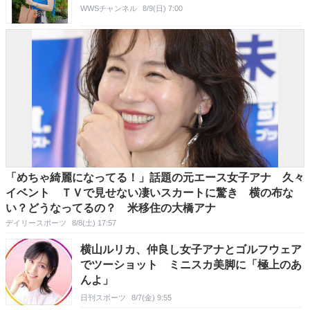
WWSチャンネル
8/9(日) 7:00
「めちゃ綺麗になってる！」話題の元エース女子アナ 久々
イベント ＴＶで見せない凄いスカートに驚き 横の布な
い？どうなってるの？ 米移住の大橋アナ
デイリースポーツ
8/8(土) 17:57
横山ルリカ、仲良し女子アナとゴルフウェア
でツーショット ミニスカ美脚に「極上のあ
んよ」
日刊スポーツ
8/7(金) 9:55