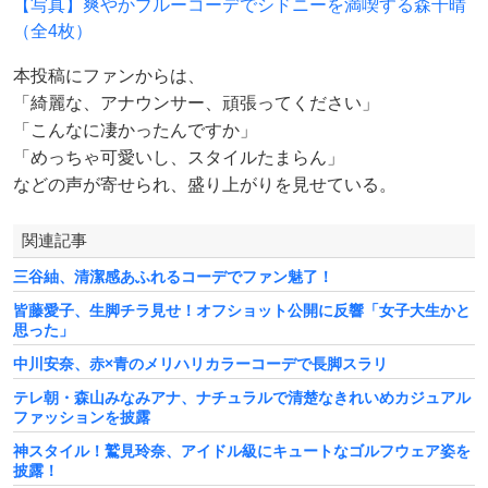
【写真】爽やかブルーコーデでシドニーを満喫する森千晴
（全4枚）
本投稿にファンからは、
「綺麗な、アナウンサー、頑張ってください」
「こんなに凄かったんですか」
「めっちゃ可愛いし、スタイルたまらん」
などの声が寄せられ、盛り上がりを見せている。
関連記事
三谷紬、清潔感あふれるコーデでファン魅了！
皆藤愛子、生脚チラ見せ！オフショット公開に反響「女子大生かと
思った」
中川安奈、赤×青のメリハリカラーコーデで長脚スラリ
テレ朝・森山みなみアナ、ナチュラルで清楚なきれいめカジュアル
ファッションを披露
神スタイル！鷲見玲奈、アイドル級にキュートなゴルフウェア姿を
披露！