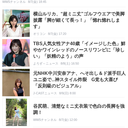
WWSチャンネル
8/7(金) 18:45
横山ルリカ、“超ミニ丈”ゴルフウエアで美脚
披露「脚が細くて長っ！」「惚れ惚れしま
す」
オリコン
8/7(金) 17:20
TBS人気女性アナ40歳「イメージした色」鮮
やかワインレッドのノースリワンピに「珍し
い」「妖精のよう」の声
よろず～ニュース
8/8(土) 16:50
元NHK中川安奈アナ、へそ出し＆ド派手巨人
ユニ姿で...神スタイル炸裂 G党も大喜び
「反則級のビジュアル」
J-CASTニュース
8/9(日) 8:00
谷尻萌、清楚なミニ丈衣装で色白の長脚を強
調！
WWSチャンネル
8/7(金) 12:00