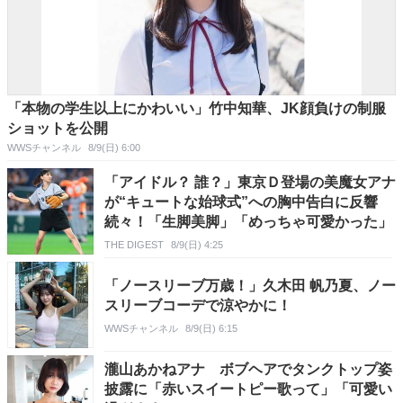
「本物の学生以上にかわいい」竹中知華、JK顔負けの制服
ショットを公開
WWSチャンネル
8/9(日) 6:00
「アイドル？ 誰？」東京Ｄ登場の美魔女アナ
が“キュートな始球式”への胸中告白に反響
続々！「生脚美脚」「めっちゃ可愛かった」
THE DIGEST
8/9(日) 4:25
「ノースリーブ万歳！」久木田 帆乃夏、ノー
スリーブコーデで涼やかに！
WWSチャンネル
8/9(日) 6:15
瀧山あかねアナ ボブヘアでタンクトップ姿
披露に「赤いスイートピー歌って」「可愛い