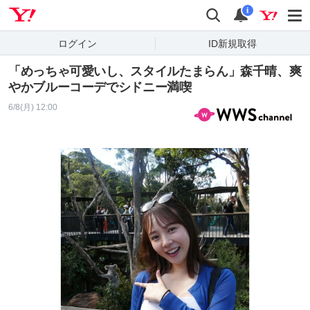
Yahoo! JAPAN
検索
通知
i
ログイン
ID新規取得
「めっちゃ可愛いし、スタイルたまらん」森千晴、爽
やかブルーコーデでシドニー満喫
6/8(月) 12:00