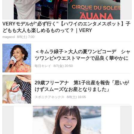
VERYモデルが“必ず行く”【ハワイのエンタメスポット】子
どもも大人も楽しめるものって？｜VERY
magacol
8/8(土) 7:00
＜キムラ緑子＞大人の夏ワンピコーデ シャ
ツワンピ×ウエストマークで品良く華やかに
毎日キレイ
8/7(金) 20:50
29歳フリーアナ 第1子出産を報告「思いが
けずスムーズなお産となりました」
スポニチアネックス
8/8(土) 16:05