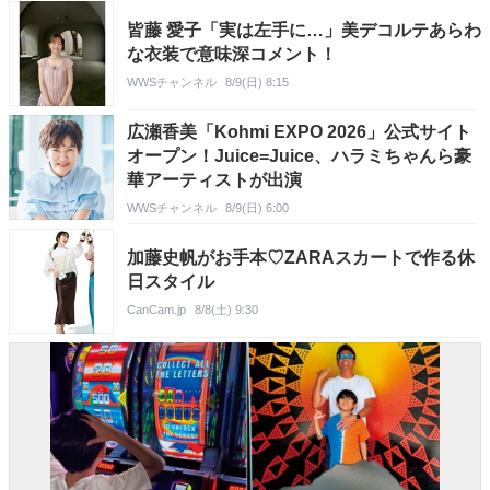
皆藤 愛子「実は左手に…」美デコルテあらわ
な衣装で意味深コメント！
WWSチャンネル
8/9(日) 8:15
広瀬香美「Kohmi EXPO 2026」公式サイト
オープン！Juice=Juice、ハラミちゃんら豪
華アーティストが出演
WWSチャンネル
8/9(日) 6:00
加藤史帆がお手本♡ZARAスカートで作る休
日スタイル
CanCam.jp
8/8(土) 9:30