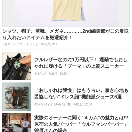
シャツ、帽子、革靴、メガネ…………2nd編集部がこの夏取
り入れたいアイテムを厳選紹介！
Dig-it［ディグ・イット］
8/3(月) 9:00
フルレザーなのに1万円以下！ 通勤でもおし
ゃれに履ける「プーマ」の上質スニーカー
＠BAILA
8/3(月) 19:50
「おしゃれは我慢」はもう古い。履き心地も
妥協しない“ドレス顔”機能派シューズ6選
AERA STYLE MAGAZINE
8/8(土) 12:04
実際のオーナーに聞く“４カム”の魅力とは!?
原宿の人気バーバー「ウルフマンバーバー」
曽原さんの場合