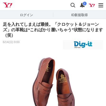
Yahoo! JAPAN
検索
通知
i
ログイン
ID新規取得
足を入れてしまえば最後。「クロケット＆ジョーン
ズ」の革靴は“こればかり履いちゃう”状態になります
（笑）
6/14(日) 9:00