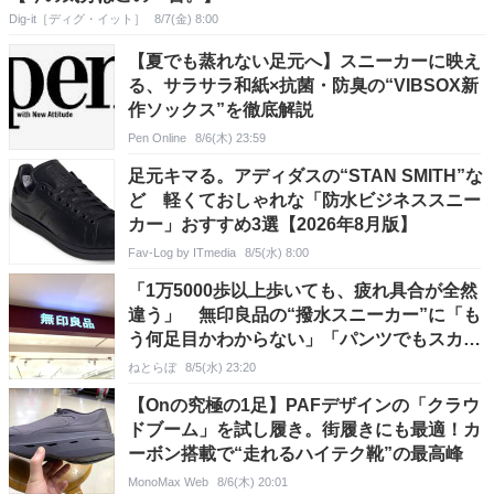
Dig-it［ディグ・イット］
8/7(金) 8:00
【夏でも蒸れない足元へ】スニーカーに映え
る、サラサラ和紙×抗菌・防臭の“VIBSOX新
作ソックス”を徹底解説
Pen Online
8/6(木) 23:59
足元キマる。アディダスの“STAN SMITH”な
ど 軽くておしゃれな「防水ビジネススニー
カー」おすすめ3選【2026年8月版】
Fav-Log by ITmedia
8/5(水) 8:00
「1万5000歩以上歩いても、疲れ具合が全然
違う」 無印良品の“撥水スニーカー”に「も
う何足目かわからない」「パンツでもスカー
トでも合う」の声
ねとらぼ
8/5(水) 23:20
【Onの究極の1足】PAFデザインの「クラウ
ドブーム」を試し履き。街履きにも最適！カ
ーボン搭載で“走れるハイテク靴”の最高峰
MonoMax Web
8/6(木) 20:01