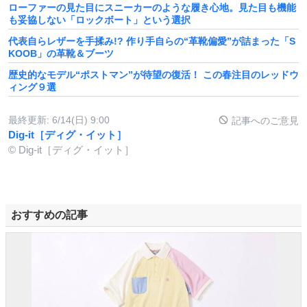
ローファーの見た目にスニーカーのような履き心地。見た目も機能
も妥協しない「ロックボート」という選択
代表自らレザーを手揉み!? 作り手自らの“革靴偏愛”が詰まった「S
KOOB」の革靴＆ブーツ
歴史的なモデル“ポストマン”が待望の復活！ この春注目のレッドウ
ィング９選
最終更新:
6/14(日) 9:00
記事へのご意見
Dig-it［ディグ・イット］
© Dig-it［ディグ・イット］
おすすめの記事