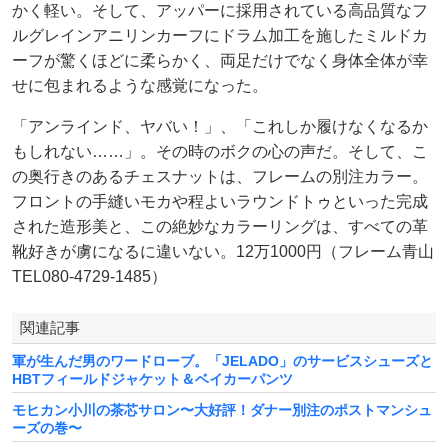
かく軽い。そして、アッパーに採用されている高品質なフ
ルグレインアニリンカーフにドラム加工を施したミルドカ
ーフが驚くほどに柔らかく、両足だけでなく身体全体が幸
せに包まれるような感覚になった。
「アンラインド、ヤバい！」、「これしか履けなくなるか
もしれない……」。その時のボクの心の声だ。そして、こ
の奥行きのあるチェスナットは、フレームの別注カラー。
フロントの手縫いモカや程よいラウンドトゥといった完成
された造形美と、この絶妙なカラーリングは、すべての革
靴好きが虜になるに違いない。12万1000円（フレーム青山
TEL080-4729-1485）
関連記事
軍が生んだ男のワードローブ。「JELADO」のサービスシューズと
HBTフィールドジャケット＆ベイカーパンツ
モヒカン小川の茶芯サロン〜大好評！ダナー別注のポストマンシュ
ーズの巻〜