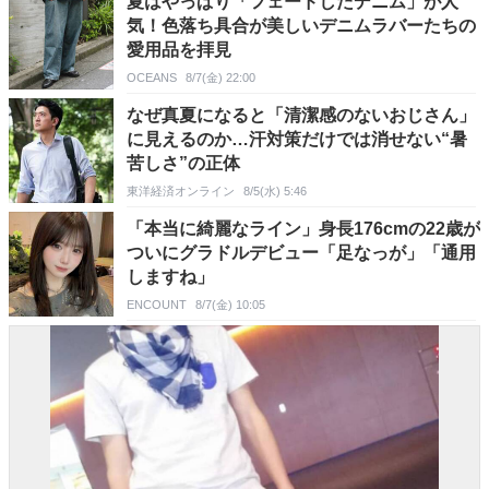
夏はやっぱり「フェードしたデニム」が人
気！色落ち具合が美しいデニムラバーたちの
愛用品を拝見
OCEANS
8/7(金) 22:00
なぜ真夏になると「清潔感のないおじさん」
に見えるのか…汗対策だけでは消せない“暑
苦しさ”の正体
東洋経済オンライン
8/5(水) 5:46
「本当に綺麗なライン」身長176cmの22歳が
ついにグラドルデビュー「足なっが」「通用
しますね」
ENCOUNT
8/7(金) 10:05