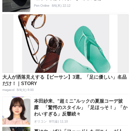
Pen Online
8/6(木) 22:12
大人が洒落見えする【ビーサン】3選。「足に優しい」名品
だけ！｜STORY
magacol
8/4(火) 8:00
本田紗来、“超ミニ”ルックの夏服コーデ披
露 「驚愕のスタイル」「足ほっそ！」「か
わいすぎる」反響続々
オリコン
8/7(金) 11:10