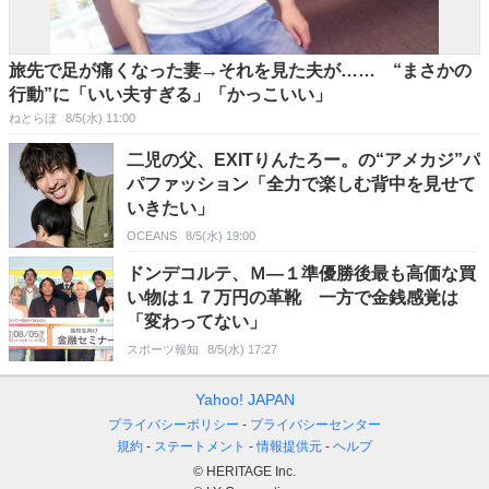
旅先で足が痛くなった妻→それを見た夫が…… “まさかの
行動”に「いい夫すぎる」「かっこいい」
ねとらぼ
8/5(水) 11:00
二児の父、EXITりんたろー。の“アメカジ”パ
パファッション「全力で楽しむ背中を見せて
いきたい」
OCEANS
8/5(水) 19:00
ドンデコルテ、Ｍ―１準優勝後最も高価な買
い物は１７万円の革靴 一方で金銭感覚は
「変わってない」
スポーツ報知
8/5(水) 17:27
Yahoo! JAPAN
プライバシーポリシー
プライバシーセンター
規約
ステートメント
情報提供元
ヘルプ
© HERITAGE Inc.