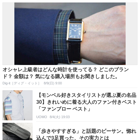
オシャレ上級者はどんな時計を使ってる？ どこのブラン
ド？ 金額は？ 気になる購入場所もお聞きしました。
Dig-it［ディグ・イット］
8/9(日) 9:00
【モンベル好きスタイリストが選ぶ夏の名品
30】きれいめに着る大人のファン付きベスト
「ファンブロー ベスト」
UOMO
8/4(火) 19:03
「歩きやすすぎる」と話題のビーサン。惚れ
込んで3足買った、その実力とは