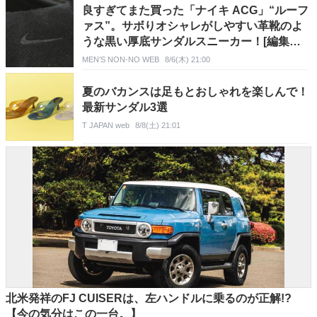
良すぎてまた買った「ナイキ ACG」“ルーフ
ァス”。サボりオシャレがしやすい革靴のよ
うな黒い厚底サンダルスニーカー！[編集者
の愛用私物 #352]
MEN’S NON-NO WEB
8/6(木) 21:00
夏のバカンスは足もとおしゃれを楽しんで！
最新サンダル3選
T JAPAN web
8/8(土) 21:01
北米発祥のFJ CUISERは、左ハンドルに乗るのが正解!?
【今の気分はこの一台。】