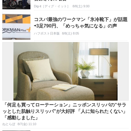
Dig-it［ディグ・イット］
8/8(土) 9:00
コスパ最強のワークマン「氷冷靴下」が話題
⇨3足790円、「めっちゃ気になる」の声
ハフポスト日本版
8/8(土) 8:05
「何足も買ってローテーション」ニッポンスリッパの“サラ
ッとした肌触りスリッパ”が大好評 「人に知られたくない」
「感動しました」
ねとらぼ
8/7(金) 11:10