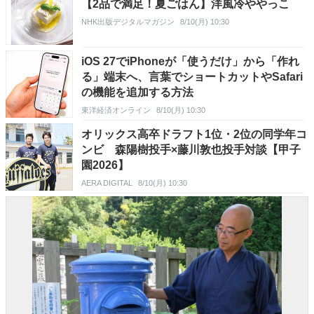
【2品で満足！夏ごはん】洋風冷ややっこ
NHK出版デジタルマガジン
8/10(月) 10:30
iOS 27でiPhoneが「使うだけ」から「作れ
る」端末へ、言葉でショートカットやSafari
の機能を追加する方法
東洋経済オンライン
8/10(月) 10:30
オリックス高卒ドラフト1位・2位の同学年コ
ンビ 森陽樹投手×藤川敦也投手対談【甲子
園2026】
AERA DIGITAL
8/10(月) 10:30