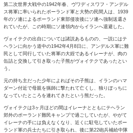
第二次世界大戦中の1942年春、ヴワディスワフ・アンデル
ス将軍に率いられたポーランド軍と大勢の民間人は、1939
年のソ連によるポーランド東部侵攻後にソ連へ強制送還さ
れていたが、この時期にソ連領内からイランへ退避した。
ヴォイテクの出自については諸説あるものの、一説にはテ
ヘランに向かう道中の1942年4月8日に、アンデルス軍に難
民として同行していた将軍の大姪であるイレーナが、肉の
缶詰と交換して引き取った子熊がヴォイテクであったとい
う。
元の持ち主だった少年によればその子熊は、イランのハマ
ダーン付近で母親を猟師に撃たれて亡くし、独りぼっちに
なっていたところを連れてきたという熊だった。
ヴォイテクは3ヶ月ほどの間はイレーナとともにテヘラン
郊外のポーランド難民キャンプで過ごしていたが、やがて
イレーナの手には負えなくなり、近くに駐屯していたポー
ランド軍の兵士たちに引き取られ、後に第22砲兵補給中隊