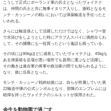
こうして正式にポーランド軍の兵士となったヴォイテク
は、仲間の兵士と共に無事イタリア入りし、激戦となるモ
ンテ・カッシーノの戦いにおいては弾薬輸送を手伝ったと
いわれる。
さらには輸送係として活躍しただけではなく、シャワー室
で水浴びをしようとした時にアラブ人スパイに偶然出くわ
して、その捕獲にも一役買ったという逸話も残っている。
その頃には90kgほどに成長していたヴォイテクは、45kgも
ある弾薬箱を足場が悪い場所でも器用に運ぶなど活躍し、
その働きは連合軍の将軍や政治家の間でも知られるように
なり、後に伍長となった。
モンテ・カッシーノ戦終結後には、自らが所属していた第
22輸送中隊の公式シンボルとなり、部隊のエンブレムには
砲弾を持ったヴォイテクのシルエットが採用された。
余生を動物園で過ごす