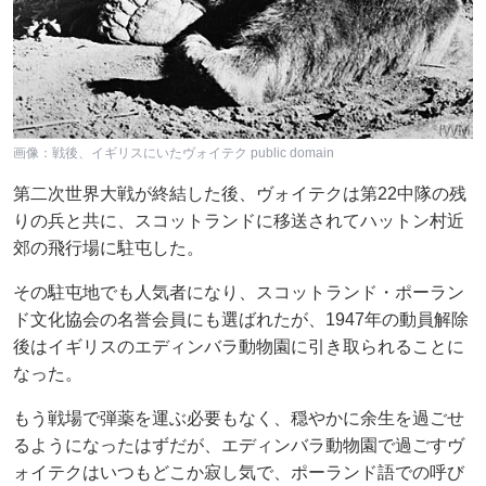
画像：戦後、イギリスにいたヴォイテク public domain
第二次世界大戦が終結した後、ヴォイテクは第22中隊の残
りの兵と共に、スコットランドに移送されてハットン村近
郊の飛行場に駐屯した。
その駐屯地でも人気者になり、スコットランド・ポーラン
ド文化協会の名誉会員にも選ばれたが、1947年の動員解除
後はイギリスのエディンバラ動物園に引き取られることに
なった。
もう戦場で弾薬を運ぶ必要もなく、穏やかに余生を過ごせ
るようになったはずだが、エディンバラ動物園で過ごすヴ
ォイテクはいつもどこか寂し気で、ポーランド語での呼び