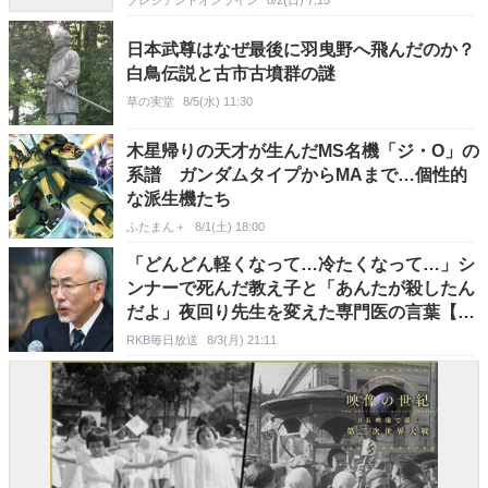
プレジデントオンライン
8/2(日) 7:15
日本武尊はなぜ最後に羽曳野へ飛んだのか？
白鳥伝説と古市古墳群の謎
草の実堂
8/5(水) 11:30
木星帰りの天才が生んだMS名機「ジ・O」の
系譜 ガンダムタイプからMAまで…個性的
な派生機たち
ふたまん＋
8/1(土) 18:00
「どんどん軽くなって…冷たくなって…」シ
ンナーで死んだ教え子と「あんたが殺したん
だよ」夜回り先生を変えた専門医の言葉【夏
休み･薬物に手を出さないで(3)】
RKB毎日放送
8/3(月) 21:11