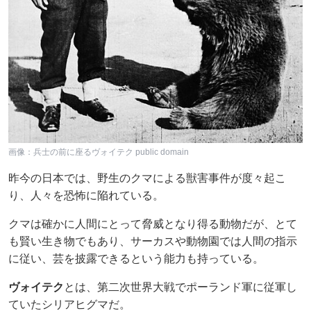
画像：兵士の前に座るヴォイテク public domain
昨今の日本では、野生のクマによる獣害事件が度々起こ
り、人々を恐怖に陥れている。
クマは確かに人間にとって脅威となり得る動物だが、とて
も賢い生き物でもあり、サーカスや動物園では人間の指示
に従い、芸を披露できるという能力も持っている。
ヴォイテク
とは、第二次世界大戦でポーランド軍に従軍し
ていたシリアヒグマだ。