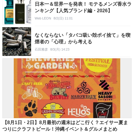
日本一＆世界一を発表！ モテるメンズ香水ラ
ンキング【人気ブランド編・2026】
Web LEON
8/2(日) 11:01
なくならない「タバコ吸い殻ポイ捨て」を喫
煙者の「心理」から考える
石田雅彦
8/3(月) 14:23
【8月1日・2日】8月最初の週末はどこ行く？エイサー夏ま
つりにクラフトビール！沖縄イベント＆グルメまとめ