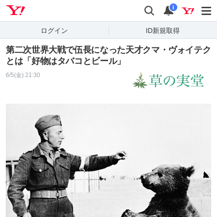
Yahoo! JAPAN
検索
通知
i
ログイン
ID新規取得
第二次世界大戦で伍長になった天才クマ・ヴォイテク
とは「好物はタバコとビール」
6/5(金) 21:30