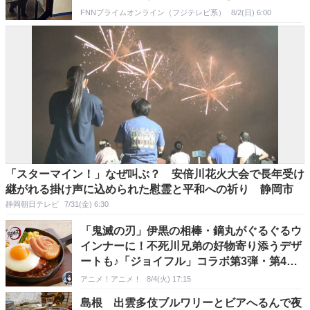
FNNプライムオンライン（フジテレビ系）
8/2(日) 6:00
「スターマイン！」なぜ叫ぶ？ 安倍川花火大会で長年受け
継がれる掛け声に込められた慰霊と平和への祈り 静岡市
静岡朝日テレビ
7/31(金) 6:30
「鬼滅の刃」伊黒の相棒・鏑丸がぐるぐるウ
インナーに！不死川兄弟の好物寄り添うデザ
ートも♪「ジョイフル」コラボ第3弾・第4弾
決定【8月18日～】
アニメ！アニメ！
8/4(火) 17:15
島根 出雲多伎ブルワリーとビアへるんで夜