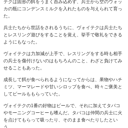
テクは固形の餌をうまく呑み込めず、兵士から空のウォッ
カの瓶にコンデンスミルクを入れたものを与えられて育っ
た。
兵士たちから世話をされるうちに、ヴォイテクは兵士たち
とレスリング遊びをすることを覚え、挙手で敬礼をできる
ようにもなった。
ヴォイテクは力加減が上手で、レスリングをする時も相手
の兵士を傷付けないのはもちろんのこと、わざと負けてみ
せることもあった。
成長して餌が食べられるようになってからは、果物やハチ
ミツ、マーマレードや甘いシロップを食べ、時々ご褒美と
してビールももらっていた。
ヴォイテクの1番の好物はビールで、それに加えてタバコ
やモーニングコーヒーも嗜んだ。タバコは仲間の兵士に火
を点けてもらって吸ったり、そのまま食べたりしたとい
う。