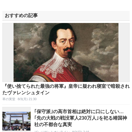
おすすめの記事
『使い捨てられた最強の将軍』皇帝に疑われ寝室で暗殺され
たヴァレンシュタイン
草の実堂
8/3(月) 21:30
｢保守派｣の高市首相は絶対に口にしない…
｢先の大戦の戦没軍人230万人｣を祀る靖国神
社の不都合な真実