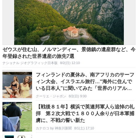
ゼウスが住む山、ノルマンディー、景徳鎮の遺産群など、今
年登録された世界遺産の旅先7選
ナショナル ジオグラフィック日本版
8/2(日) 12:10
フィンランドの夏休み、南アフリカのサーフ
ィン大会、イスラエル旅行…“海外に住んで
いる日本人”に聞いてみた「世界のリアルな
住み心地」
クーリエ・ジャポン
8/2(日) 9:00
【戦後８１年】横浜で英連邦軍人ら追悼の礼
拝 第２次大戦で１８００人余りが日本軍捕
虜に、不戦の誓い新た
カナロコ by 神奈川新聞
8/1(土) 17:10