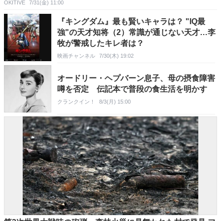
OKITIVE
7/31(金) 11:00
『キングダム』最も賢いキャラは？ "IQ最
強"の天才知将（2）常識が通じない天才…李
牧が警戒したキレ者は？
映画チャンネル
7/30(木) 19:02
オードリー・ヘプバーン息子、母の摂食障害
噂を否定 伝記本で普段の食生活を明かす
クランクイン！
8/3(月) 15:00