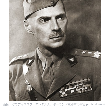
画像：ヴワディスワフ・アンデルス、ポーランド東部軍司令官 public domain