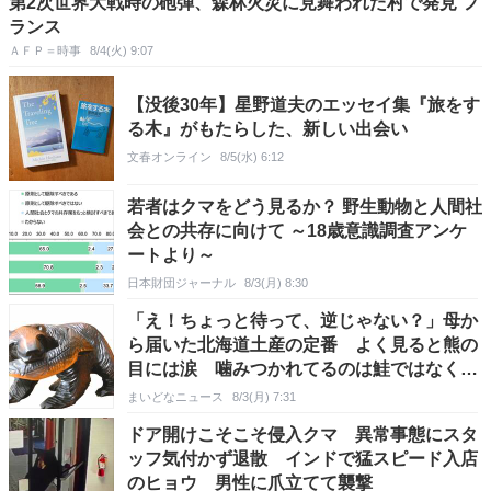
第2次世界大戦時の砲弾、森林火災に見舞われた村で発見 フ
ランス
ＡＦＰ＝時事
8/4(火) 9:07
【没後30年】星野道夫のエッセイ集『旅をす
る木』がもたらした、新しい出会い
文春オンライン
8/5(水) 6:12
若者はクマをどう見るか？ 野生動物と人間社
会との共存に向けて ～18歳意識調査アンケ
ートより～
日本財団ジャーナル
8/3(月) 8:30
「え！ちょっと待って、逆じゃない？」母か
ら届いた北海道土産の定番 よく見ると熊の
目には涙 噛みつかれてるのは鮭ではなく…
まいどなニュース
8/3(月) 7:31
ドア開けこそこそ侵入クマ 異常事態にスタ
ッフ気付かず退散 インドで猛スピード入店
のヒョウ 男性に爪立てて襲撃