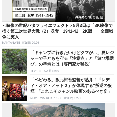
＜映像の世紀バタフライエフェクト＞8月3日は「8K映像で
描く第二次世界大戦（2）収奪 1941-42 2K版」 全面戦
争に突入
MANTANWEB
8/2(日) 20:26
「キャンプに行きたいけどクマが…」夏レジ
ャーで子どもを守る「注意点」と「遊び場選
び」の準備とは［専門家が解説］
コクリコ
8/2(日) 5:30
「ベビわる」阪元裕吾監督が熱弁！『レデ
ィ・オア・ノット２』が体現する“叛逆の狼
煙”「これこそジャンル映画のあるべき姿」
MOVIE WALKER PRESS
8/4(火) 17:21