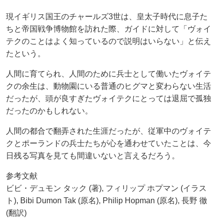
現イギリス国王のチャールズ3世は、皇太子時代に息子た
ちと帝国戦争博物館を訪れた際、ガイドに対して「ヴォイ
テクのことはよく知っているので説明はいらない」と伝え
たという。
人間に育てられ、人間のために兵士として働いたヴォイテ
クの余生は、動物園にいる普通のヒグマと変わらない生活
だったが、頭が良すぎたヴォイテクにとっては退屈で孤独
だったのかもしれない。
人間の都合で翻弄された生涯だったが、従軍中のヴォイテ
クとポーランドの兵士たちが心を通わせていたことは、今
日残る写真を見ても間違いないと言えるだろう。
参考文献
ビビ・デュモン タック (著), フィリップ ホプマン (イラス
ト), Bibi Dumon Tak (原名), Philip Hopman (原名), 長野 徹
(翻訳)