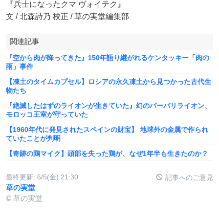
『兵士になったクマ ヴォイテク』
文 / 北森詩乃 校正 / 草の実堂編集部
関連記事
『空から肉が降ってきた』150年語り継がれるケンタッキー「肉の
雨」事件
【凍土のタイムカプセル】ロシアの永久凍土から見つかった古代生
物たち
『絶滅したはずのライオンが生きていた』幻のバーバリライオン、
モロッコ王室が守っていた
【1960年代に発見されたスペインの財宝】 地球外の金属で作られ
ていたことが判明
【奇跡の鶏マイク】頭部を失った鶏が、なぜ1年半も生きたのか？
最終更新:
6/5(金) 21:30
記事へのご意見
草の実堂
© 草の実堂