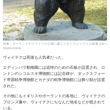
画像：ポーランドのクラクフの公園に建てられたヴォイテクの銅像 wiki c
Skabiczewski
ヴォイテクは死後も人気者だった。
エディンバラ動物園には追悼のための石板が設置され、ロ
ンドンのシコルスキ博物館には記念碑が、ダックスフォー
ド帝国戦争博物館とカナダの戦争博物館には飾り額が設置
された。
その他にもイギリスやポーランドの各地に、ヴォイテクの
ブロンズ像や、ヴォイテクにちなんだ地名などが残されて
いる。