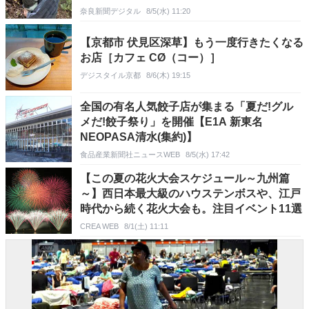
奈良新聞デジタル
8/5(水) 11:20
【京都市 伏見区深草】もう一度行きたくなる
お店［カフェ CØ（コー）］
デジスタイル京都
8/6(木) 19:15
全国の有名人気餃子店が集まる「夏だ!グル
メだ!餃子祭り」を開催【E1A 新東名
NEOPASA清水(集約)】
食品産業新聞社ニュースWEB
8/5(水) 17:42
【この夏の花火大会スケジュール～九州篇
～】西日本最大級のハウステンボスや、江戸
時代から続く花火大会も。注目イベント11選
CREA WEB
8/1(土) 11:11