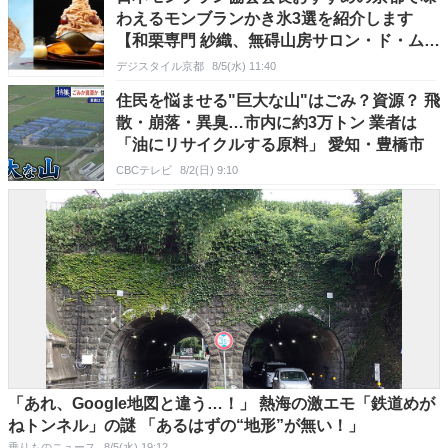
わえるモンブランかき氷3選を紹介します
【和栗専門 紗織、無碍山房サロン・ド・ム
ゲ、マールブランシュ】
デジスタイル京都
8/5(水) 11:40
住民を悩ませる"巨大な山"はごみ？資源？ 飛
散・崩落・異臭…市内に約3万トン 業者は
「油にリサイクルする原料」 愛知・豊橋市
CBCテレビ
8/2(日) 9:10
「あれ、Google地図と違う…！」 熱海の激エモ「鉄道めが
ねトンネル」の謎 「あるはずの“地形”が無い！」
乗りものニュース
8/5(水) 19:12