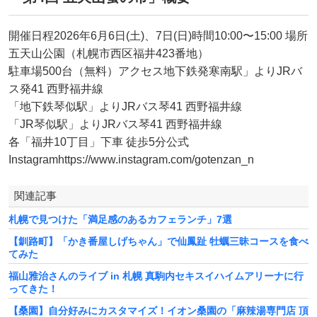
開催日程2026年6月6日(土)、7日(日)時間10:00〜15:00 場所
五天山公園（札幌市西区福井423番地）
駐車場500台（無料）アクセス地下鉄発寒南駅」よりJRバ
ス発41 西野福井線
「地下鉄琴似駅」よりJRバス琴41 西野福井線
「JR琴似駅」よりJRバス琴41 西野福井線
各「福井10丁目」下車 徒歩5分公式
Instagramhttps://www.instagram.com/gotenzan_n
関連記事
札幌で見つけた「満足感のあるカフェランチ」7選
【釧路町】「かき番屋しげちゃん」で仙鳳趾 牡蠣三昧コースを食べ
てみた
福山雅治さんのライブ in 札幌 真駒内セキスイハイムアリーナに行
ってきた！
【桑園】自分好みにカスタマイズ！イオン桑園の「麻辣湯専門店 頂