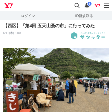
Yahoo! JAPAN
検索
通知
i
ログイン
ID新規取得
【西区】「第4回 五天山蚤の市」に行ってみた
6/11(木) 8:00