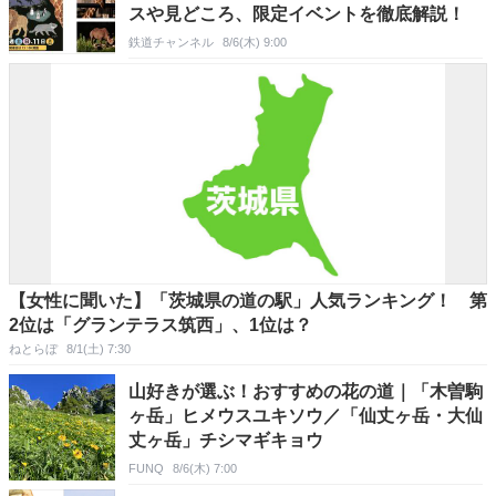
スや見どころ、限定イベントを徹底解説！
鉄道チャンネル
8/6(木) 9:00
【女性に聞いた】「茨城県の道の駅」人気ランキング！ 第
2位は「グランテラス筑西」、1位は？
ねとらぼ
8/1(土) 7:30
山好きが選ぶ！おすすめの花の道｜「木曽駒
ヶ岳」ヒメウスユキソウ／「仙丈ヶ岳・大仙
丈ヶ岳」チシマギキョウ
FUNQ
8/6(木) 7:00