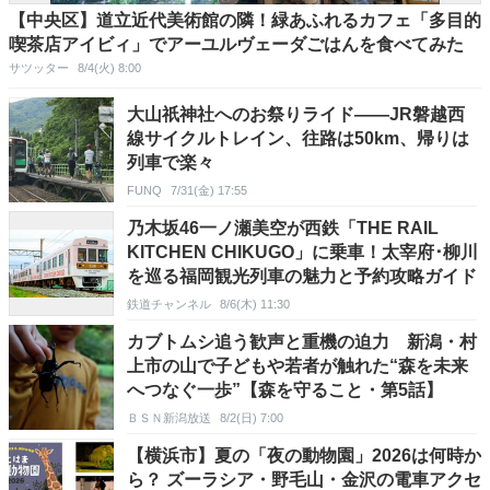
【中央区】道立近代美術館の隣！緑あふれるカフェ「多目的
喫茶店アイビィ」でアーユルヴェーダごはんを食べてみた
サツッター
8/4(火) 8:00
大山祇神社へのお祭りライド——JR磐越西
線サイクルトレイン、往路は50km、帰りは
列車で楽々
FUNQ
7/31(金) 17:55
乃木坂46一ノ瀬美空が西鉄「THE RAIL
KITCHEN CHIKUGO」に乗車！太宰府･柳川
を巡る福岡観光列車の魅力と予約攻略ガイド
鉄道チャンネル
8/6(木) 11:30
カブトムシ追う歓声と重機の迫力 新潟・村
上市の山で子どもや若者が触れた“森を未来
へつなぐ一歩”【森を守ること・第5話】
ＢＳＮ新潟放送
8/2(日) 7:00
【横浜市】夏の「夜の動物園」2026は何時か
ら？ ズーラシア・野毛山・金沢の電車アクセ