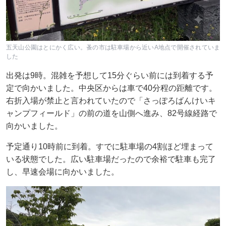
五天山公園はとにかく広い。蚤の市は駐車場から近いA地点で開催されていま
した
出発は9時。混雑を予想して15分ぐらい前には到着する予
定で向かいました。中央区からは車で40分程の距離です。
右折入場が禁止と言われていたので「さっぽろばんけいキ
ャンプフィールド」の前の道を山側へ進み、82号線経路で
向かいました。
予定通り10時前に到着。すでに駐車場の4割ほど埋まって
いる状態でした。広い駐車場だったので余裕で駐車も完了
し、早速会場に向かいました。