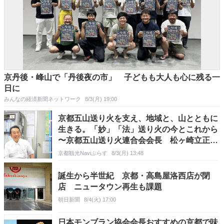
京丹後・峰山で「丹後夜の市」 子どもも大人も心に残る一
日に
みんなの経済新聞ネットワーク
8/3(月) 19:00
京都五山送り火を支え、地域と、山とともに
生きる。「妙」「法」送り火の今とこれから
〜京都五山送り火連合会会長 松ヶ崎立正会
理事長インタビュー〜
京都観光Naviぷらす
8/3(月) 13:48
誕生から半世紀 京都・高島屋洛西店が閉
店 ニュータウン再生も課題
朝日新聞
8/4(火) 17:00
日本モンブラン協会会長おすすめの京都で味