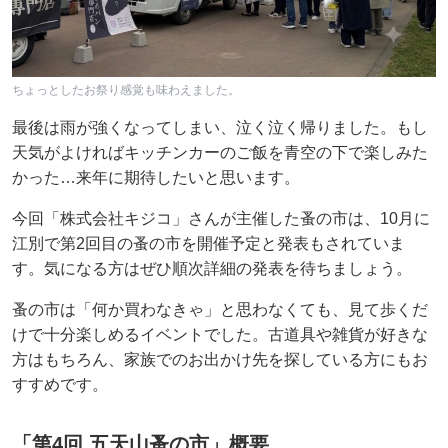
ちょっとしたお祭り感覚も味わえました。
最後は雨が強くなってしまい、泣く泣く帰りました。もし
天気がよければキッチンカーのご飯を青空の下で楽しみた
かった…来年に期待したいと思います。
今回「株式会社キジコ」さんが主催した蚤の市は、10月に
江別で第2回目の蚤の市を開催予定と発表もされていま
す。気になる方はぜひ順次詳細の発表を待ちましょう。
蚤の市は「何か買わなきゃ」と思わなくても、見て歩くだ
けで十分楽しめるイベントでした。古道具や雑貨が好きな
方はもちろん、家族でのお出かけ先を探している方にもお
すすめです。
「第4回 五天山蚤の市」概要