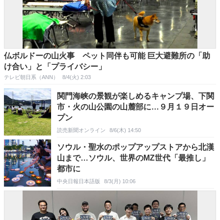
仏ボルドーの山火事 ペット同伴も可能 巨大避難所の「助
け合い」と「プライバシー」
テレビ朝日系（ANN）
8/4(火) 2:03
関門海峡の景観が楽しめるキャンプ場、下関
市・火の山公園の山麓部に…９月１９日オー
プン
読売新聞オンライン
8/6(木) 14:50
ソウル・聖水のポップアップストアから北漢
山まで…ソウル、世界のMZ世代「最推し」
都市に
中央日報日本語版
8/3(月) 10:06