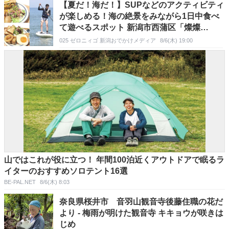
【夏だ！海だ！】SUPなどのアクティビティ
が楽しめる！海の絶景をみながら1日中食べ
て遊べるスポット 新潟市西蒲区「燦燦
BASE」
025 ゼロニィゴ 新潟おでかけメディア
8/6(木) 19:00
山ではこれが役に立つ！ 年間100泊近くアウトドアで眠るラ
イターのおすすめソロテント16選
BE-PAL.NET
8/6(木) 8:03
奈良県桜井市 音羽山観音寺後藤住職の花だ
より - 梅雨が明けた観音寺 キキョウが咲きは
じめ