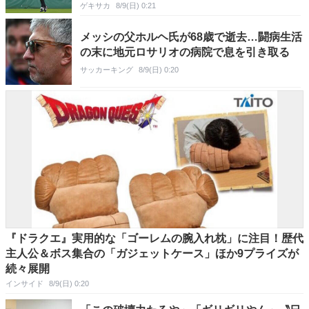
ゲキサカ
8/9(日) 0:21
メッシの父ホルヘ氏が68歳で逝去…闘病生活
の末に地元ロサリオの病院で息を引き取る
サッカーキング
8/9(日) 0:20
『ドラクエ』実用的な「ゴーレムの腕入れ枕」に注目！歴代
主人公＆ボス集合の「ガジェットケース」ほか9プライズが
続々展開
インサイド
8/9(日) 0:20