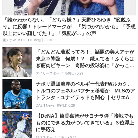
「誰かわからない」「どちら様？」天野ひろゆき〝変貌ぶ
り〟に反響！トレードマークが…「気づかないかも」「予想
以上にいい顔してた！」「気配が…」の声
西スポWEB OTTO!
8/9(日) 0:30
「どんどん若返ってる！」話題の美人アナが
東京Ｄ降臨 何歳！？ 鍛えてる！ふくらは
ぎ筋肉ピキーン 奇跡の投球姿に「かっこい
い」「アイドル？」「女神」
デイリースポーツ
8/9(日) 0:29
ナポリ退団濃厚のベルギー代表FWルカク、
トルコのフェネルバフチェ移籍か MLSのア
トランタ・ユナイテッドも関心 ｜セリエA
DAZN News
8/9(日) 0:28
【DeNA】筒香嘉智がサヨナラ弾「接戦でも
ものにできる力がついてきている」３位浮上
に手応え
日刊スポーツ
8/9(日) 0:24