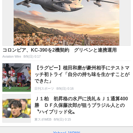
コロンビア、KC-390を2機契約 グリペンと連携運用
Aviation Wire
8/9(日) 0:17
【ラグビー】植田和磨が豪州相手にテストマ
ッチ初トライ「自分の持ち味を生かすことが
できた」
日刊スポーツ
8/9(日) 0:16
Ｊ１柏 初昇格の水戸に洗礼＆Ｊ１通算400
勝 ＤＦ久保藤次郎が狙うブラジル人との
〝ハイブリッド化〟
東スポWEB
8/9(日) 0:15