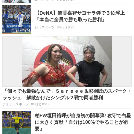
【DeNA】筒香嘉智サヨナラ弾で３位浮上
「本当に全員で勝ち取った勝利」
日刊スポーツ
8/9(日) 0:23
「個々でも最強なんで」Ｓａｒｅｅｅ＆彩羽匠のスパーク・
ラッシュ 解散かけたシングル２戦で両者勝利
デイリースポーツ
8/9(日) 0:23
柏FW垣田裕暉が自身初の開幕弾! 攻守で白星
に大きく貢献「自分は100%でやることが必
要」