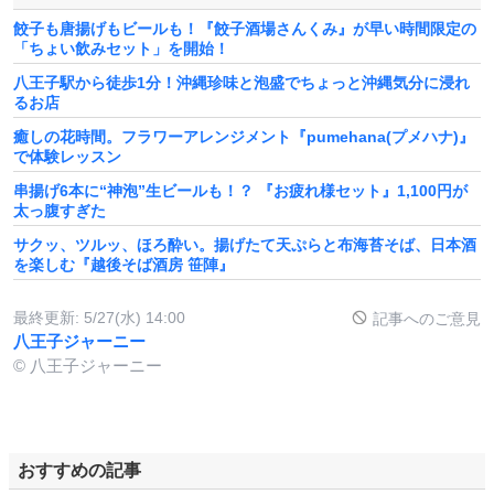
餃子も唐揚げもビールも！『餃子酒場さんくみ』が早い時間限定の
「ちょい飲みセット」を開始！
八王子駅から徒歩1分！沖縄珍味と泡盛でちょっと沖縄気分に浸れ
るお店
癒しの花時間。フラワーアレンジメント『pumehana(プメハナ)』
で体験レッスン
串揚げ6本に“神泡”生ビールも！？ 『お疲れ様セット』1,100円が
太っ腹すぎた
サクッ、ツルッ、ほろ酔い。揚げたて天ぷらと布海苔そば、日本酒
を楽しむ『越後そば酒房 笹陣』
最終更新:
5/27(水) 14:00
記事へのご意見
八王子ジャーニー
© 八王子ジャーニー
おすすめの記事