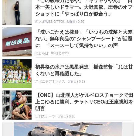
「この破壊力たるや」「ギリギリやん」〝日
本一美しいドラマー〟大野真依、圧巻のオフ
ショットに「やっぱり白が似合う」
西スポWEB OTTO!
8/9(日) 0:20
「洗いごたえは抜群」「いつもの洗髪と大差
ない」無印良品の“シャンプーシート”が話題
に 「スースーして気持ちいい」の声
ねとらぼ
8/9(日) 0:20
初昇格の水戸は黒星発進 樹森監督「J1は甘
くないと再確認した」
スポニチアネックス
8/9(日) 0:19
【ONE】山北渓人がケルベロスチョークで田
上こゆるに勝利、チャトリCEOは王座挑戦を
明言
日刊スポーツ
8/9(日) 0:18