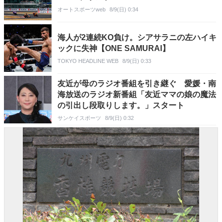
オートスポーツweb
8/9(日) 0:34
海人が2連続KO負け。シアサラニの左ハイキ
ックに失神【ONE SAMURAI】
TOKYO HEADLINE WEB
8/9(日) 0:33
友近が母のラジオ番組を引き継ぐ 愛媛・南
海放送のラジオ新番組「友近ママの娘の魔法
の引出し段取りします。」スタート
サンケイスポーツ
8/9(日) 0:32