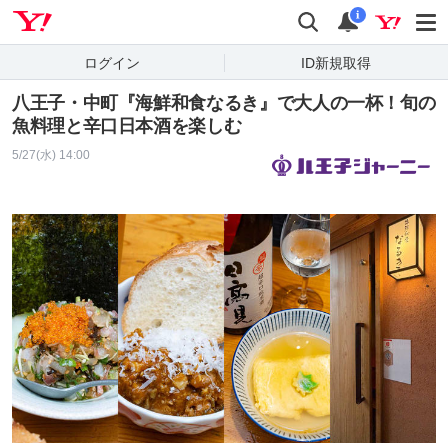
Yahoo! JAPAN
検索
通知
i
ログイン
ID新規取得
八王子・中町『海鮮和食なるき』で大人の一杯！旬の
魚料理と辛口日本酒を楽しむ
5/27(水) 14:00