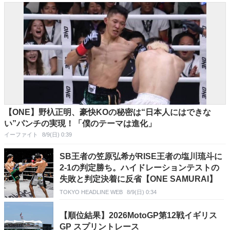
【ONE】野杁正明、豪快KOの秘密は“日本人にはできな
い”パンチの実現！「僕のテーマは進化」
イーファイト
8/9(日) 0:39
SB王者の笠原弘希がRISE王者の塩川琉斗に
2-1の判定勝ち。ハイドレーションテストの
失敗と判定決着に反省【ONE SAMURAI】
TOKYO HEADLINE WEB
8/9(日) 0:34
【順位結果】2026MotoGP第12戦イギリス
GP スプリントレース