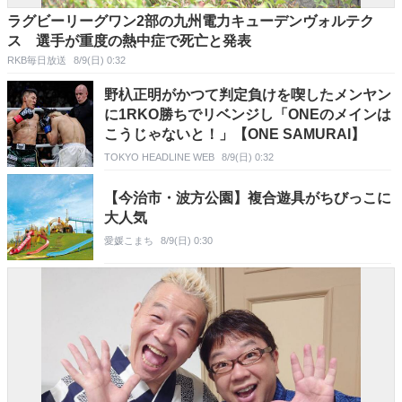
ラグビーリーグワン2部の九州電力キューデンヴォルテク
ス 選手が重度の熱中症で死亡と発表
RKB毎日放送
8/9(日) 0:32
野杁正明がかつて判定負けを喫したメンヤン
に1RKO勝ちでリベンジし「ONEのメインは
こうじゃないと！」【ONE SAMURAI】
TOKYO HEADLINE WEB
8/9(日) 0:32
【今治市・波方公園】複合遊具がちびっこに
大人気
愛媛こまち
8/9(日) 0:30